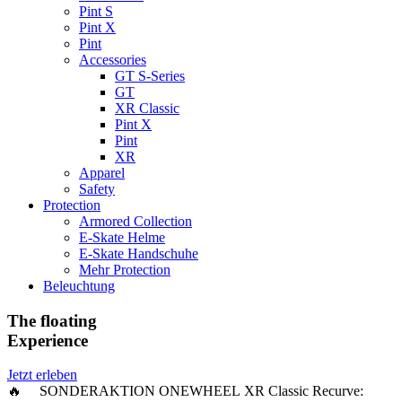
Pint S
Pint X
Pint
Accessories
GT S-Series
GT
XR Classic
Pint X
Pint
XR
Apparel
Safety
Protection
Armored Collection
E-Skate Helme
E-Skate Handschuhe
Mehr Protection
Beleuchtung
The floating
Experience
Jetzt erleben
🔥 SONDERAKTION ONEWHEEL XR Classic Recurve: