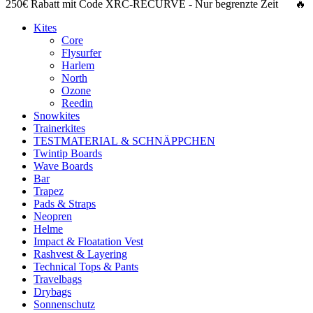
250€ Rabatt
mit Code
XRC-RECURVE
- Nur begrenzte Zeit 🔥
Kites
Core
Flysurfer
Harlem
North
Ozone
Reedin
Snowkites
Trainerkites
TESTMATERIAL & SCHNÄPPCHEN
Twintip Boards
Wave Boards
Bar
Trapez
Pads & Straps
Neopren
Helme
Impact & Floatation Vest
Rashvest & Layering
Technical Tops & Pants
Travelbags
Drybags
Sonnenschutz