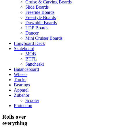
Cruise & Carving Boards
Slide Boards
Freeride Boards
Freestyle Boards
Downhill Boards
LDP Boards
Dancer
Mini Cruiser Boards
Longboard Deck
Skateboard
MOB
BTFL
Sancheski
Balanceboard
Wheels
Trucks
Bearings
Apparel
Zubehör
Scooter
Protection
Rolls over
everything