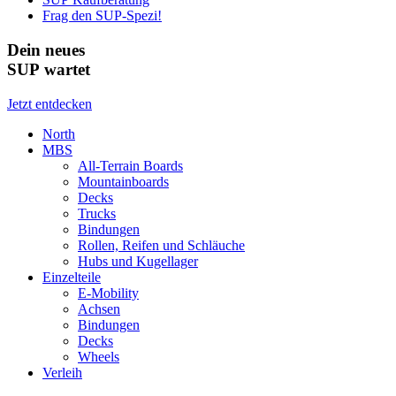
Frag den SUP-Spezi!
Dein neues
SUP wartet
Jetzt entdecken
North
MBS
All-Terrain Boards
Mountainboards
Decks
Trucks
Bindungen
Rollen, Reifen und Schläuche
Hubs und Kugellager
Einzelteile
E-Mobility
Achsen
Bindungen
Decks
Wheels
Verleih