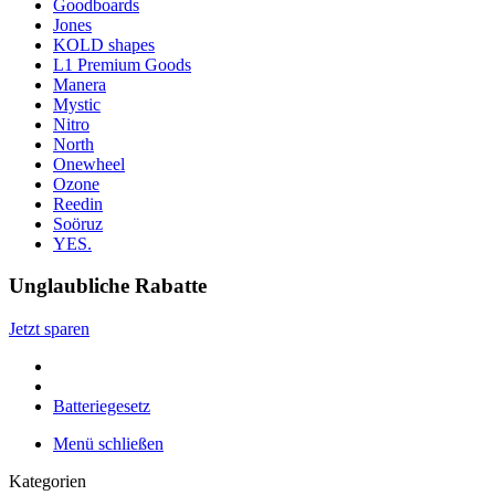
Goodboards
Jones
KOLD shapes
L1 Premium Goods
Manera
Mystic
Nitro
North
Onewheel
Ozone
Reedin
Soöruz
YES.
Unglaubliche Rabatte
Jetzt sparen
Batteriegesetz
Menü schließen
Kategorien