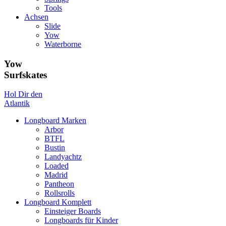
Tools
Achsen
Slide
Yow
Waterborne
Yow
Surfskates
Hol Dir den
Atlantik
Longboard Marken
Arbor
BTFL
Bustin
Landyachtz
Loaded
Madrid
Pantheon
Rollsrolls
Longboard Komplett
Einsteiger Boards
Longboards für Kinder