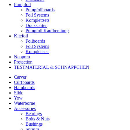
Pumpfoil
Pumpfoilboards
Foil Systems
Komplettsets
Dockstarter
Pumpfoil Kaufberatung
Kitefoil
Foilboards
Foil Systems
Komplettsets
Neopren
Protection
TESTMATERIAL & SCHNÄPPCHEN
Carver
Curfboards
Hamboards
Slide
Yow
Waterborne
Accessories
Bearings
Bolts & Nuts
Bushings
Springs