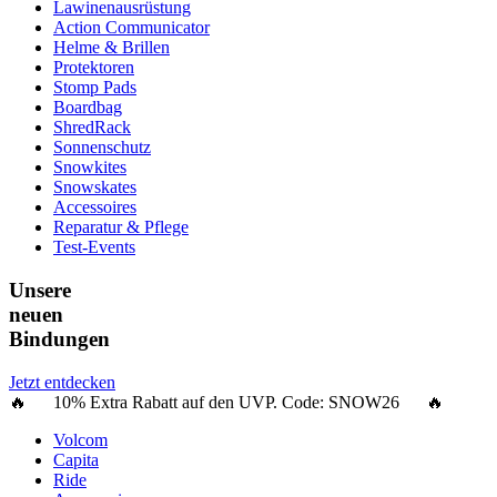
Lawinenausrüstung
Action Communicator
Helme & Brillen
Protektoren
Stomp Pads
Boardbag
ShredRack
Sonnenschutz
Snowkites
Snowskates
Accessoires
Reparatur & Pflege
Test-Events
Unsere
neuen
Bindungen
Jetzt entdecken
🔥 10% Extra Rabatt auf den UVP. Code:
SNOW26
🔥
Volcom
Capita
Ride