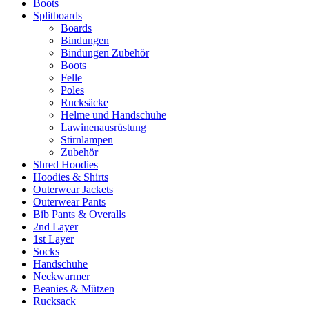
Boots
Splitboards
Boards
Bindungen
Bindungen Zubehör
Boots
Felle
Poles
Rucksäcke
Helme und Handschuhe
Lawinenausrüstung
Stirnlampen
Zubehör
Shred Hoodies
Hoodies & Shirts
Outerwear Jackets
Outerwear Pants
Bib Pants & Overalls
2nd Layer
1st Layer
Socks
Handschuhe
Neckwarmer
Beanies & Mützen
Rucksack