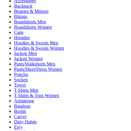
Accessories
Backpack
Beanies & Mützen
Bikinis
Boardshorts Men
Boardshorts Women
Caps
Hemden
Hoodies & Sweats Men
Hoodies & Sweats Women
Jackets Men
Jackets Women
Pants/Walkshorts Men
Pants/Short/Dress Women
Poncho
Socken
Towel
T-Shirts Men
T-Shirts & Tops Women
Armstrong
Bataleon
Bustin
Carver
Dirty Habits
Eivy