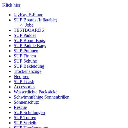
Klick hier
JayKay E-Finne
SUP Boards (Inflatable)
Jobe
TESTBOARDS
SUP Paddel
SUP Board Bags
SUP Paddle Bags
SUP Pumpen
SUP Finnen
SUP Schuhe
SUP Bekleidung
Trockenanzüge
Neopren
SUP Leash
Accessories
Wasserdichte Packsäcke
Schwimmfähige Sonnenbrillen
Sonnenschutz
Rescue
SUP Schulungen
SUP Touren
SUP Verleih
SUP Kaufberatung