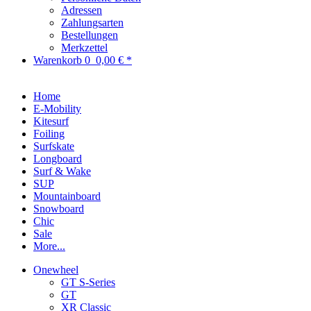
Adressen
Zahlungsarten
Bestellungen
Merkzettel
Warenkorb
0
0,00 € *
Home
E-Mobility
Kitesurf
Foiling
Surfskate
Longboard
Surf & Wake
SUP
Mountainboard
Snowboard
Chic
Sale
More...
Onewheel
GT S-Series
GT
XR Classic