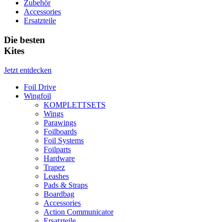
Zubehör
Accessories
Ersatzteile
Die besten
Kites
Jetzt entdecken
Foil Drive
Wingfoil
KOMPLETTSETS
Wings
Parawings
Foilboards
Foil Systems
Foilparts
Hardware
Trapez
Leashes
Pads & Straps
Boardbag
Accessories
Action Communicator
Ersatzteile