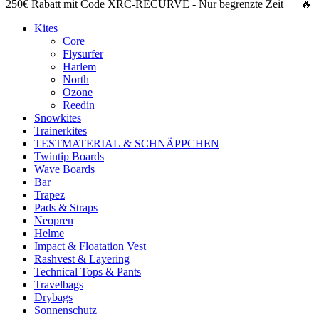
250€ Rabatt
mit Code
XRC-RECURVE
- Nur begrenzte Zeit 🔥
Kites
Core
Flysurfer
Harlem
North
Ozone
Reedin
Snowkites
Trainerkites
TESTMATERIAL & SCHNÄPPCHEN
Twintip Boards
Wave Boards
Bar
Trapez
Pads & Straps
Neopren
Helme
Impact & Floatation Vest
Rashvest & Layering
Technical Tops & Pants
Travelbags
Drybags
Sonnenschutz