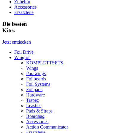
Zubehör
Accessories
Ersatzteile
Die besten
Kites
Jetzt entdecken
Foil Drive
Wingfoil
KOMPLETTSETS
Wings
Parawings
Foilboards
Foil Systems
Foilparts
Hardware
Trapez
Leashes
Pads & Straps
Boardbag
Accessories
Action Communicator
Ersatzteile