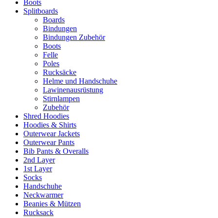
Boots
Splitboards
Boards
Bindungen
Bindungen Zubehör
Boots
Felle
Poles
Rucksäcke
Helme und Handschuhe
Lawinenausrüstung
Stirnlampen
Zubehör
Shred Hoodies
Hoodies & Shirts
Outerwear Jackets
Outerwear Pants
Bib Pants & Overalls
2nd Layer
1st Layer
Socks
Handschuhe
Neckwarmer
Beanies & Mützen
Rucksack