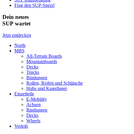
Frag den SUP-Spezi!
Dein neues
SUP wartet
Jetzt entdecken
North
MBS
All-Terrain Boards
Mountainboards
Decks
Trucks
Bindungen
Rollen, Reifen und Schläuche
Hubs und Kugellager
Einzelteile
E-Mobility
Achsen
Bindungen
Decks
Wheels
Verleih