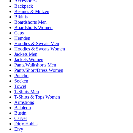
Accessories
Backpack
Beanies & Mützen
Bikinis
Boardshorts Men
Boardshorts Women
Caps
Hemden
Hoodies & Sweats Men
Hoodies & Sweats Women
Jackets Men
Jackets Women
Pants/Walkshorts Men
Pants/Short/Dress Women
Poncho
Socken
Towel
T-Shirts Men
T-Shirts & Tops Women
Armstrong
Bataleon
Bustin
Carver
Dirty Habits
Eivy