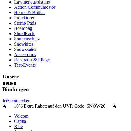
Lawinenausrüstung
Action Communicator
Helme & Brillen
Protektoren
Stomp Pads
Boardbag
ShredRack
Sonnenschutz
Snowkites
Snowskates
Accessoires
Reparatur & Pflege
Test-Events
Unsere
neuen
Bindungen
Jetzt entdecken
🔥 10% Extra Rabatt auf den UVP. Code:
SNOW26
🔥
Volcom
Capita
Ride