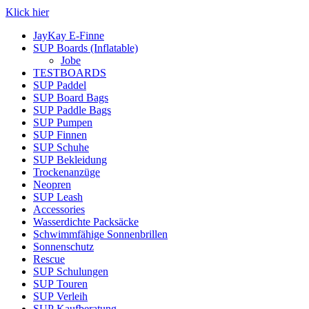
Klick hier
JayKay E-Finne
SUP Boards (Inflatable)
Jobe
TESTBOARDS
SUP Paddel
SUP Board Bags
SUP Paddle Bags
SUP Pumpen
SUP Finnen
SUP Schuhe
SUP Bekleidung
Trockenanzüge
Neopren
SUP Leash
Accessories
Wasserdichte Packsäcke
Schwimmfähige Sonnenbrillen
Sonnenschutz
Rescue
SUP Schulungen
SUP Touren
SUP Verleih
SUP Kaufberatung