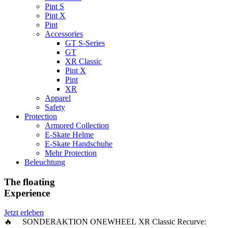
Pint S
Pint X
Pint
Accessories
GT S-Series
GT
XR Classic
Pint X
Pint
XR
Apparel
Safety
Protection
Armored Collection
E-Skate Helme
E-Skate Handschuhe
Mehr Protection
Beleuchtung
The floating
Experience
Jetzt erleben
🔥 SONDERAKTION ONEWHEEL XR Classic Recurve: