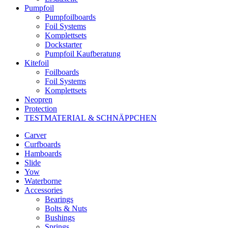
Pumpfoil
Pumpfoilboards
Foil Systems
Komplettsets
Dockstarter
Pumpfoil Kaufberatung
Kitefoil
Foilboards
Foil Systems
Komplettsets
Neopren
Protection
TESTMATERIAL & SCHNÄPPCHEN
Carver
Curfboards
Hamboards
Slide
Yow
Waterborne
Accessories
Bearings
Bolts & Nuts
Bushings
Springs