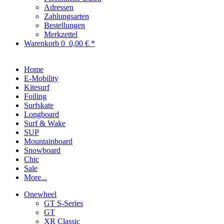
Adressen
Zahlungsarten
Bestellungen
Merkzettel
Warenkorb
0
0,00 € *
Home
E-Mobility
Kitesurf
Foiling
Surfskate
Longboard
Surf & Wake
SUP
Mountainboard
Snowboard
Chic
Sale
More...
Onewheel
GT S-Series
GT
XR Classic