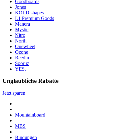
Goodboards
Jones
KOLD shapes
L1 Premium Goods
Manera
Mystic
Nitro
North
Onewheel
Ozone
Reedin
Soöruz
YES.
Unglaubliche Rabatte
Jetzt sparen
Mountainboard
MBS
Bindungen