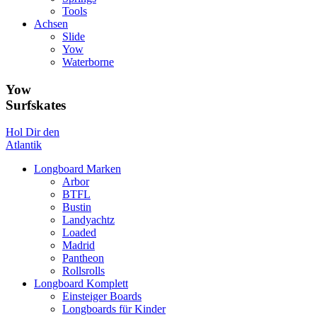
Tools
Achsen
Slide
Yow
Waterborne
Yow
Surfskates
Hol Dir den
Atlantik
Longboard Marken
Arbor
BTFL
Bustin
Landyachtz
Loaded
Madrid
Pantheon
Rollsrolls
Longboard Komplett
Einsteiger Boards
Longboards für Kinder