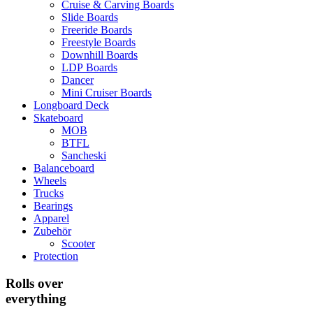
Cruise & Carving Boards
Slide Boards
Freeride Boards
Freestyle Boards
Downhill Boards
LDP Boards
Dancer
Mini Cruiser Boards
Longboard Deck
Skateboard
MOB
BTFL
Sancheski
Balanceboard
Wheels
Trucks
Bearings
Apparel
Zubehör
Scooter
Protection
Rolls over
everything