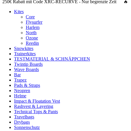
250€ Rabatt
mit Code
XRC-RECURVE
- Nur begrenzte Zeit 🔥
Kites
Core
Flysurfer
Harlem
North
Ozone
Reedin
Snowkites
Trainerkites
TESTMATERIAL & SCHNÄPPCHEN
Twintip Boards
Wave Boards
Bar
Trapez
Pads & Straps
Neopren
Helme
Impact & Floatation Vest
Rashvest & Layering
Technical Tops & Pants
Travelbags
Drybags
Sonnenschutz