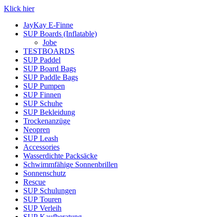
Klick hier
JayKay E-Finne
SUP Boards (Inflatable)
Jobe
TESTBOARDS
SUP Paddel
SUP Board Bags
SUP Paddle Bags
SUP Pumpen
SUP Finnen
SUP Schuhe
SUP Bekleidung
Trockenanzüge
Neopren
SUP Leash
Accessories
Wasserdichte Packsäcke
Schwimmfähige Sonnenbrillen
Sonnenschutz
Rescue
SUP Schulungen
SUP Touren
SUP Verleih
SUP Kaufberatung