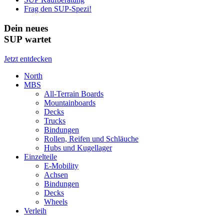
Frag den SUP-Spezi!
Dein neues
SUP wartet
Jetzt entdecken
North
MBS
All-Terrain Boards
Mountainboards
Decks
Trucks
Bindungen
Rollen, Reifen und Schläuche
Hubs und Kugellager
Einzelteile
E-Mobility
Achsen
Bindungen
Decks
Wheels
Verleih