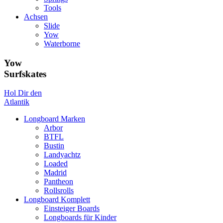
Tools
Achsen
Slide
Yow
Waterborne
Yow
Surfskates
Hol Dir den
Atlantik
Longboard Marken
Arbor
BTFL
Bustin
Landyachtz
Loaded
Madrid
Pantheon
Rollsrolls
Longboard Komplett
Einsteiger Boards
Longboards für Kinder