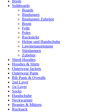
Boots
Splitboards
Boards
Bindungen
Bindungen Zubehör
Boots
Felle
Poles
Rucksäcke
Helme und Handschuhe
Lawinenausrüstung
Stirnlampen
Zubehör
Shred Hoodies
Hoodies & Shirts
Outerwear Jackets
Outerwear Pants
Bib Pants & Overalls
2nd Layer
1st Layer
Socks
Handschuhe
Neckwarmer
Beanies & Mützen
Rucksack