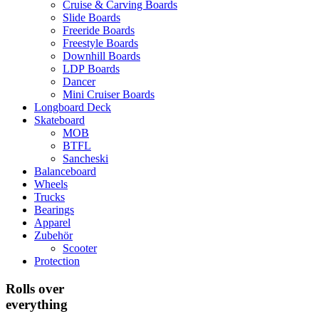
Cruise & Carving Boards
Slide Boards
Freeride Boards
Freestyle Boards
Downhill Boards
LDP Boards
Dancer
Mini Cruiser Boards
Longboard Deck
Skateboard
MOB
BTFL
Sancheski
Balanceboard
Wheels
Trucks
Bearings
Apparel
Zubehör
Scooter
Protection
Rolls over
everything