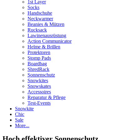
1st Layer
Socks
Handschuhe
Neckwarmer
Beanies & Mützen
Rucksack
Lawinenausrüstung
Action Communicator
Helme & Brillen
Protektoren
Stomp Pads
Boardbag
ShredRack
Sonnenschutz
Snowkites
Snowskates
Accessoires
Reparatur & Pflege
Test-Events
Snowkite
Chic
Sale
More...
Hoch effektiver Sonnenschutz