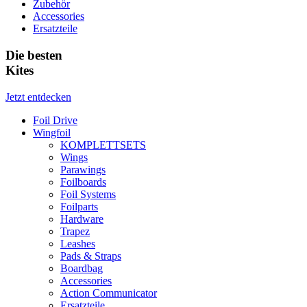
Zubehör
Accessories
Ersatzteile
Die besten
Kites
Jetzt entdecken
Foil Drive
Wingfoil
KOMPLETTSETS
Wings
Parawings
Foilboards
Foil Systems
Foilparts
Hardware
Trapez
Leashes
Pads & Straps
Boardbag
Accessories
Action Communicator
Ersatzteile