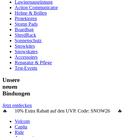
Lawinenausrüstung
Action Communicator
Helme & Brillen
Protektoren
Stomp Pads
Boardbag
ShredRack
Sonnenschutz
Snowkites
Snowskates
Accessoires
Reparatur & Pflege
Test-Events
Unsere
neuen
Bindungen
Jetzt entdecken
🔥 10% Extra Rabatt auf den UVP. Code:
SNOW26
🔥
Volcom
Capita
Ride