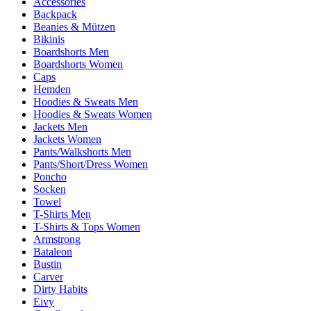
Accessories
Backpack
Beanies & Mützen
Bikinis
Boardshorts Men
Boardshorts Women
Caps
Hemden
Hoodies & Sweats Men
Hoodies & Sweats Women
Jackets Men
Jackets Women
Pants/Walkshorts Men
Pants/Short/Dress Women
Poncho
Socken
Towel
T-Shirts Men
T-Shirts & Tops Women
Armstrong
Bataleon
Bustin
Carver
Dirty Habits
Eivy