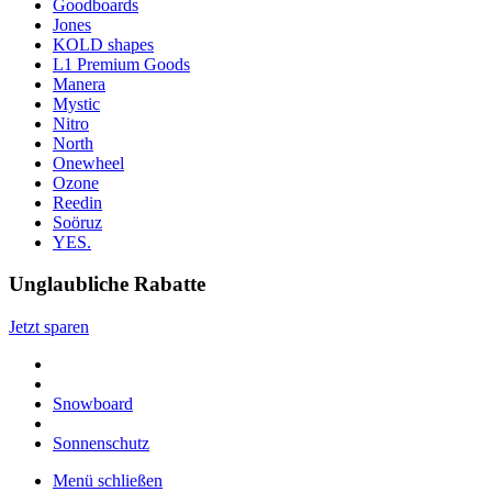
Goodboards
Jones
KOLD shapes
L1 Premium Goods
Manera
Mystic
Nitro
North
Onewheel
Ozone
Reedin
Soöruz
YES.
Unglaubliche Rabatte
Jetzt sparen
Snowboard
Sonnenschutz
Menü schließen