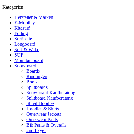
Kategorien
Hersteller & Marken
E-Mobility
Kitesurf
Foiling
Surfskate
Longboard
Surf & Wake
SUP
Mountainboard
Snowboard
Boards
Bindungen
Boots
Splitboards
Snowboard Kaufberatung
Splitboard Kaufberatung
Shred Hoodies
Hoodies & Shirts
Outerwear Jackets
Outerwear Pants
Bib Pants & Overalls
2nd Layer