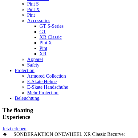
Pint S
Pint X
Pint
Accessories
GT S-Series
GT
XR Classic
Pint X
Pint
XR
Apparel
Safety
Protection
Armored Collection
E-Skate Helme
E-Skate Handschuhe
Mehr Protection
Beleuchtung
The floating
Experience
Jetzt erleben
🔥 SONDERAKTION ONEWHEEL XR Classic Recurve: