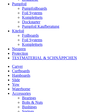
Pumpfoil
Pumpfoilboards
Foil Systems
Komplettsets
Dockstarter
Pumpfoil Kaufberatung
Kitefoil
Foilboards
Foil Systems
Komplettsets
Neopren
Protection
TESTMATERIAL & SCHNÄPPCHEN
Carver
Curfboards
Hamboards
Slide
Yow
Waterborne
Accessories
Bearings
Bolts & Nuts
Bushings
Springs