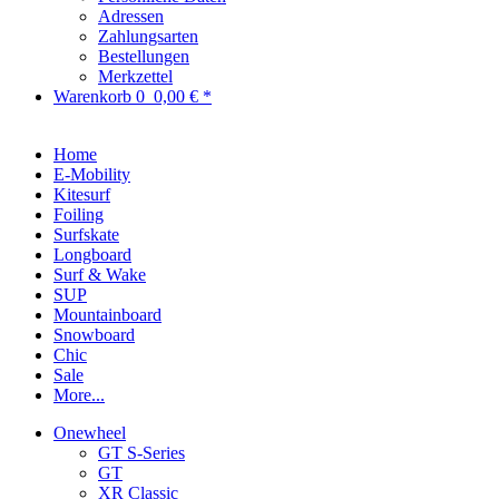
Adressen
Zahlungsarten
Bestellungen
Merkzettel
Warenkorb
0
0,00 € *
Home
E-Mobility
Kitesurf
Foiling
Surfskate
Longboard
Surf & Wake
SUP
Mountainboard
Snowboard
Chic
Sale
More...
Onewheel
GT S-Series
GT
XR Classic