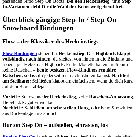
passenden Nitro-Step-On-Boots.
Bei den Heckeinstieg- und Step-
In-Varianten steht Dir die Wahl der Boots weitgehend frei.
Überblick gängige Step-In / Step-On
Snowboard Bindungen
Flow – der Klassiker des Heckeinstiegs
Flow Bindungen
stehen für
Heckeinstieg
: Das
Highback klappt
vollständig nach hinten
, du gleitest von hinten in die Bindung und
fixierst per Hebel das Highback. Frühe Modelle hatten am Spann
keine Ratschen –
heute besitzen Flow-Bindings reguläre
Ratschen
, sodass du jederzeit fein nachjustieren kannst.
Nachteil
am Steilhang:
Schließen klappt am einfachsten, wenn du dich kurz
auf dem Bauch ablegst.
Vorteile:
Sehr schneller
Heckeinstieg
, volle
Ratschen-Anpassung
,
Hebel i.d.R. gut erreichbar.
Nachteile:
Schließen am sehr steilen Hang
, oder beim Snowkiten
aus Rückenlage umständlich
Burton Step On – aufstellen, einrasten, los
Burton Step On
(auch von
Nitro
lizenziert) ist das wohl schnellste