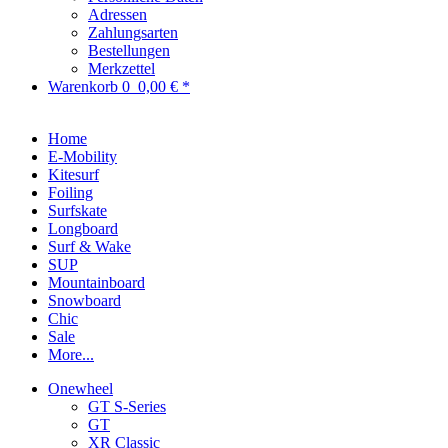
Adressen
Zahlungsarten
Bestellungen
Merkzettel
Warenkorb
0
0,00 € *
Home
E-Mobility
Kitesurf
Foiling
Surfskate
Longboard
Surf & Wake
SUP
Mountainboard
Snowboard
Chic
Sale
More...
Onewheel
GT S-Series
GT
XR Classic