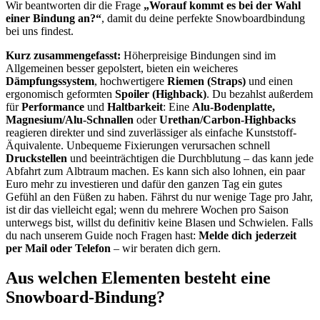
Wir beantworten dir die Frage
„Worauf kommt es bei der Wahl
einer Bindung an?“
, damit du deine perfekte Snowboardbindung
bei uns findest.
Kurz zusammengefasst:
Höherpreisige Bindungen sind im
Allgemeinen besser gepolstert, bieten ein weicheres
Dämpfungssystem
, hochwertigere
Riemen (Straps)
und einen
ergonomisch geformten
Spoiler (Highback)
. Du bezahlst außerdem
für
Performance
und
Haltbarkeit
: Eine
Alu-Bodenplatte,
Magnesium/Alu-Schnallen
oder
Urethan/Carbon-Highbacks
reagieren direkter und sind zuverlässiger als einfache Kunststoff-
Äquivalente. Unbequeme Fixierungen verursachen schnell
Druckstellen
und beeinträchtigen die Durchblutung – das kann jede
Abfahrt zum Albtraum machen. Es kann sich also lohnen, ein paar
Euro mehr zu investieren und dafür den ganzen Tag ein gutes
Gefühl an den Füßen zu haben. Fährst du nur wenige Tage pro Jahr,
ist dir das vielleicht egal; wenn du mehrere Wochen pro Saison
unterwegs bist, willst du definitiv keine Blasen und Schwielen. Falls
du nach unserem Guide noch Fragen hast:
Melde dich jederzeit
per Mail oder Telefon
– wir beraten dich gern.
Aus welchen Elementen besteht eine
Snowboard-Bindung?