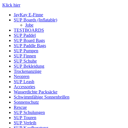
Klick hier
JayKay E-Finne
SUP Boards (Inflatable)
Jobe
TESTBOARDS
SUP Paddel
SUP Board Bags
SUP Paddle Bags
SUP Pumpen
SUP Finnen
SUP Schuhe
SUP Bekleidung
Trockenanzüge
Neopren
SUP Leash
Accessories
Wasserdichte Packsäcke
Schwimmfähige Sonnenbrillen
Sonnenschutz
Rescue
SUP Schulungen
SUP Touren
SUP Verleih
SUP Kaufberatung