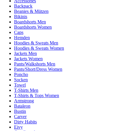
Accessories
Backpack
Beanies & Mützen
Bikinis
Boardshorts Men
Boardshorts Women
Caps
Hemden
Hoodies & Sweats Men
Hoodies & Sweats Women
Jackets Men
Jackets Women
Pants/Walkshorts Men
Pants/Short/Dress Women
Poncho
Socken
Towel
T-Shirts Men
T-Shirts & Tops Women
Armstrong
Bataleon
Bustin
Carver
Dirty Habits
Eivy