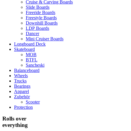
Cruise & Carving Boards
Slide Boards
Freeride Boards
Freestyle Boards
Downhill Boards
LDP Boards
Dancer
Mini Cruiser Boards
Longboard Deck
Skateboard
MOB
BTFL
Sancheski
Balanceboard
Wheels
Trucks
Bearings
Apparel
Zubehör
Scooter
Protection
Rolls over
everything