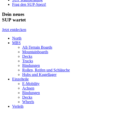
Frag den SUP-Spezi!
Dein neues
SUP wartet
Jetzt entdecken
North
MBS
All-Terrain Boards
Mountainboards
Decks
Trucks
Bindungen
Rollen, Reifen und Schläuche
Hubs und Kugellager
Einzelteile
E-Mobility
Achsen
Bindungen
Decks
Wheels
Verleih