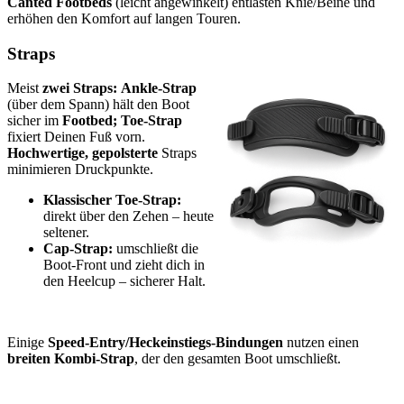
Canted Footbeds
(leicht angewinkelt) entlasten Knie/Beine und
erhöhen den Komfort auf langen Touren.
Straps
Meist
zwei Straps: Ankle-Strap
(über dem Spann) hält den Boot
sicher im
Footbed; Toe-Strap
fixiert Deinen Fuß vorn.
Hochwertige, gepolsterte
Straps
minimieren Druckpunkte.
Klassischer Toe-Strap:
direkt über den Zehen – heute
seltener.
Cap-Strap:
umschließt die
Boot-Front und zieht dich in
den Heelcup – sicherer Halt.
Einige
Speed-Entry/Heckeinstiegs-Bindungen
nutzen einen
breiten Kombi-Strap
, der den gesamten Boot umschließt.