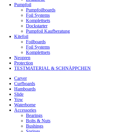
Pumpfoil
Pumpfoilboards
Foil Systems
Komplettsets
Dockstarter
Pumpfoil Kaufberatung
Kitefoil
Foilboards
Foil Systems
Komplettsets
Neopren
Protection
TESTMATERIAL & SCHNÄPPCHEN
Carver
Curfboards
Hamboards
Slide
Yow
Waterborne
Accessories
Bearings
Bolts & Nuts
Bushings
Springs