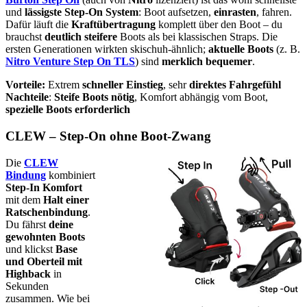
und
lässigste Step-On System
: Boot aufsetzen,
einrasten
, fahren.
Dafür läuft die
Kraftübertragung
komplett über den Boot – du
brauchst
deutlich steifere
Boots als bei klassischen Straps. Die
ersten Generationen wirkten skischuh-ähnlich;
aktuelle Boots
(z. B.
Nitro Venture Step On TLS
) sind
merklich bequemer
.
Vorteile:
Extrem
schneller Einstieg
, sehr
direktes Fahrgefühl
Nachteile
:
Steife Boots nötig
, Komfort abhängig vom Boot,
spezielle Boots erforderlich
CLEW – Step-On ohne Boot-Zwang
Die
CLEW
Bindung
kombiniert
Step-In Komfort
mit dem
Halt einer
Ratschenbindung
.
Du fährst
deine
gewohnten Boots
und klickst
Base
und Oberteil mit
Highback
in
Sekunden
zusammen. Wie bei