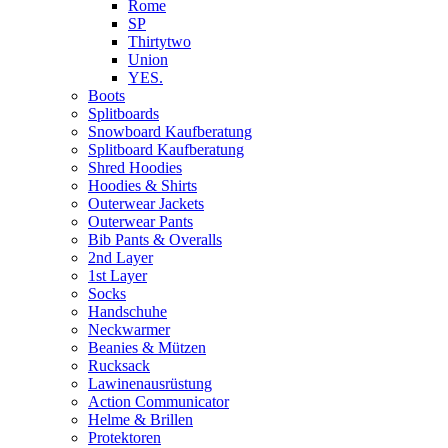
Rome
SP
Thirtytwo
Union
YES.
Boots
Splitboards
Snowboard Kaufberatung
Splitboard Kaufberatung
Shred Hoodies
Hoodies & Shirts
Outerwear Jackets
Outerwear Pants
Bib Pants & Overalls
2nd Layer
1st Layer
Socks
Handschuhe
Neckwarmer
Beanies & Mützen
Rucksack
Lawinenausrüstung
Action Communicator
Helme & Brillen
Protektoren