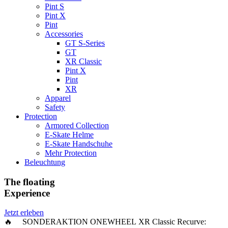
Pint S
Pint X
Pint
Accessories
GT S-Series
GT
XR Classic
Pint X
Pint
XR
Apparel
Safety
Protection
Armored Collection
E-Skate Helme
E-Skate Handschuhe
Mehr Protection
Beleuchtung
The floating
Experience
Jetzt erleben
🔥 SONDERAKTION ONEWHEEL XR Classic Recurve: