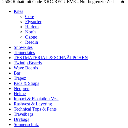
250€ Rabatt
mit Code
XRC-RECURVE
- Nur begrenzte Zeit 🔥
Kites
Core
Flysurfer
Harlem
North
Ozone
Reedin
Snowkites
Trainerkites
TESTMATERIAL & SCHNÄPPCHEN
Twintip Boards
Wave Boards
Bar
Trapez
Pads & Straps
Neopren
Helme
Impact & Floatation Vest
Rashvest & Layering
Technical Tops & Pants
Travelbags
Drybags
Sonnenschutz