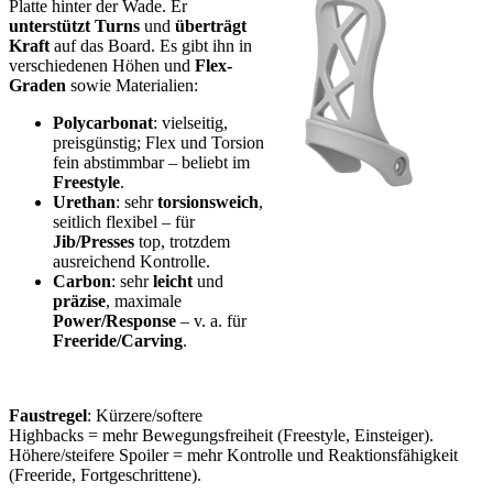
Platte hinter der Wade. Er
unterstützt Turns
und
überträgt
Kraft
auf das Board. Es gibt ihn in
verschiedenen Höhen und
Flex-
Graden
sowie Materialien:
Polycarbonat
: vielseitig,
preisgünstig; Flex und Torsion
fein abstimmbar – beliebt im
Freestyle
.
Urethan
: sehr
torsionsweich
,
seitlich flexibel – für
Jib/Presses
top, trotzdem
ausreichend Kontrolle.
Carbon
: sehr
leicht
und
präzise
, maximale
Power/Response
– v. a. für
Freeride/Carving
.
Faustregel
: Kürzere/softere
Highbacks = mehr Bewegungsfreiheit (Freestyle, Einsteiger).
Höhere/steifere Spoiler = mehr Kontrolle und Reaktionsfähigkeit
(Freeride, Fortgeschrittene).