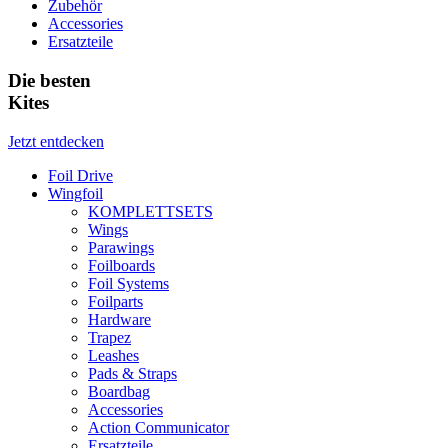
Zubehör
Accessories
Ersatzteile
Die besten
Kites
Jetzt entdecken
Foil Drive
Wingfoil
KOMPLETTSETS
Wings
Parawings
Foilboards
Foil Systems
Foilparts
Hardware
Trapez
Leashes
Pads & Straps
Boardbag
Accessories
Action Communicator
Ersatzteile