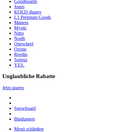
Goodboards
Jones
KOLD shapes
L1 Premium Goods
Manera
Mystic
Nitro
North
Onewheel
Ozone
Reedin
Soöruz
YES.
Unglaubliche Rabatte
Jetzt sparen
Snowboard
Bindungen
Menü schließen