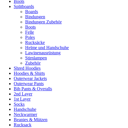
Boots
Splitboards
Boards
Bindungen
Bindungen Zubehör
Boots
Felle
Poles
Rucksäcke
Helme und Handschuhe
Lawinenausrüstung
Stirnlampen
Zubehör
Shred Hoodies
Hoodies & Shirts
Outerwear Jackets
Outerwear Pants
Bib Pants & Overalls
2nd Layer
1st Layer
Socks
Handschuhe
Neckwarmer
Beanies & Mützen
Rucksack