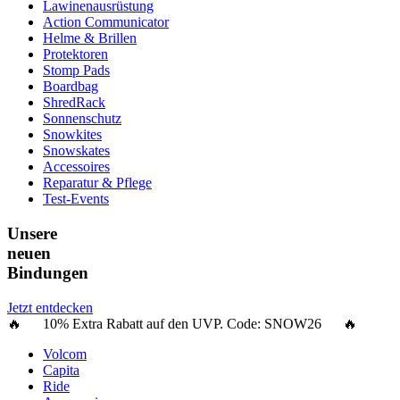
Lawinenausrüstung
Action Communicator
Helme & Brillen
Protektoren
Stomp Pads
Boardbag
ShredRack
Sonnenschutz
Snowkites
Snowskates
Accessoires
Reparatur & Pflege
Test-Events
Unsere
neuen
Bindungen
Jetzt entdecken
🔥 10% Extra Rabatt auf den UVP. Code:
SNOW26
🔥
Volcom
Capita
Ride