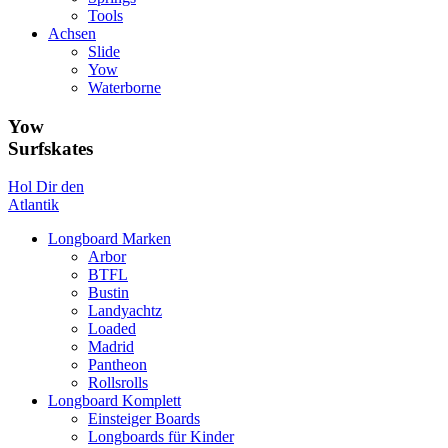
Tools
Achsen
Slide
Yow
Waterborne
Yow
Surfskates
Hol Dir den
Atlantik
Longboard Marken
Arbor
BTFL
Bustin
Landyachtz
Loaded
Madrid
Pantheon
Rollsrolls
Longboard Komplett
Einsteiger Boards
Longboards für Kinder