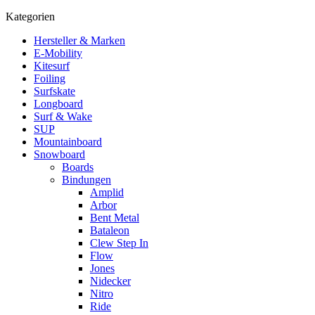
Kategorien
Hersteller & Marken
E-Mobility
Kitesurf
Foiling
Surfskate
Longboard
Surf & Wake
SUP
Mountainboard
Snowboard
Boards
Bindungen
Amplid
Arbor
Bent Metal
Bataleon
Clew Step In
Flow
Jones
Nidecker
Nitro
Ride