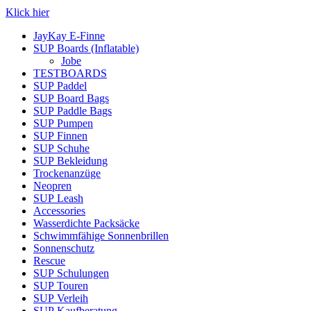
Klick hier
JayKay E-Finne
SUP Boards (Inflatable)
Jobe
TESTBOARDS
SUP Paddel
SUP Board Bags
SUP Paddle Bags
SUP Pumpen
SUP Finnen
SUP Schuhe
SUP Bekleidung
Trockenanzüge
Neopren
SUP Leash
Accessories
Wasserdichte Packsäcke
Schwimmfähige Sonnenbrillen
Sonnenschutz
Rescue
SUP Schulungen
SUP Touren
SUP Verleih
SUP Kaufberatung