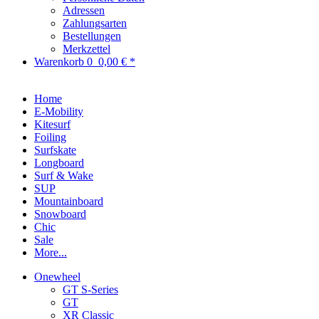
Adressen
Zahlungsarten
Bestellungen
Merkzettel
Warenkorb
0
0,00 € *
Home
E-Mobility
Kitesurf
Foiling
Surfskate
Longboard
Surf & Wake
SUP
Mountainboard
Snowboard
Chic
Sale
More...
Onewheel
GT S-Series
GT
XR Classic