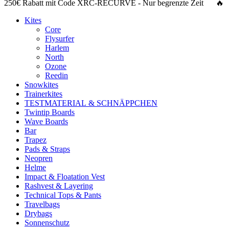
250€ Rabatt
mit Code
XRC-RECURVE
- Nur begrenzte Zeit 🔥
Kites
Core
Flysurfer
Harlem
North
Ozone
Reedin
Snowkites
Trainerkites
TESTMATERIAL & SCHNÄPPCHEN
Twintip Boards
Wave Boards
Bar
Trapez
Pads & Straps
Neopren
Helme
Impact & Floatation Vest
Rashvest & Layering
Technical Tops & Pants
Travelbags
Drybags
Sonnenschutz