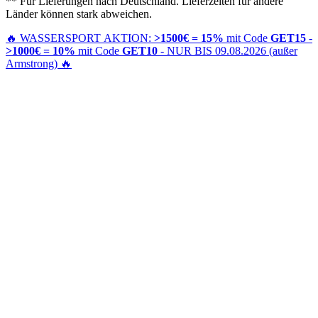
** Für Lieferungen nach Deutschland. Lieferzeiten für andere
Länder können stark abweichen.
🔥
WASSERSPORT AKTION:
>1500€ = 15%
mit Code
GET15
-
>1000€ = 10%
mit Code
GET10
- NUR BIS 09.08.2026 (außer
Armstrong)
🔥