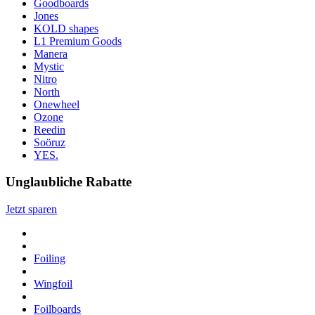
Goodboards
Jones
KOLD shapes
L1 Premium Goods
Manera
Mystic
Nitro
North
Onewheel
Ozone
Reedin
Soöruz
YES.
Unglaubliche Rabatte
Jetzt sparen
Foiling
Wingfoil
Foilboards