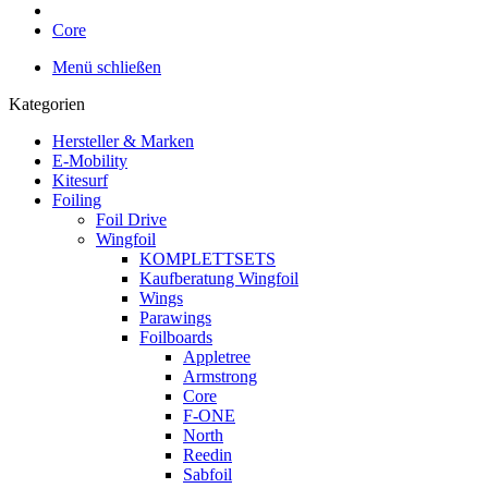
Core
Menü schließen
Kategorien
Hersteller & Marken
E-Mobility
Kitesurf
Foiling
Foil Drive
Wingfoil
KOMPLETTSETS
Kaufberatung Wingfoil
Wings
Parawings
Foilboards
Appletree
Armstrong
Core
F-ONE
North
Reedin
Sabfoil