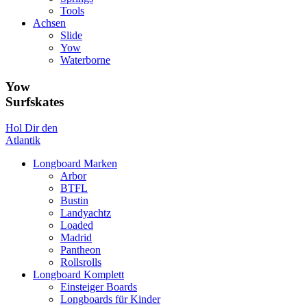
Tools
Achsen
Slide
Yow
Waterborne
Yow
Surfskates
Hol Dir den
Atlantik
Longboard Marken
Arbor
BTFL
Bustin
Landyachtz
Loaded
Madrid
Pantheon
Rollsrolls
Longboard Komplett
Einsteiger Boards
Longboards für Kinder