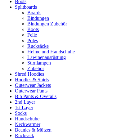
Boots
Splitboards
Boards
Bindungen
Bindungen Zubehör
Boots
Felle
Poles
Rucksäcke
Helme und Handschuhe
Lawinenausrüstung
Stirnlampen
Zubehör
Shred Hoodies
Hoodies & Shirts
Outerwear Jackets
Outerwear Pants
Bib Pants & Overalls
2nd Layer
1st Layer
Socks
Handschuhe
Neckwarmer
Beanies & Mützen
Rucksack