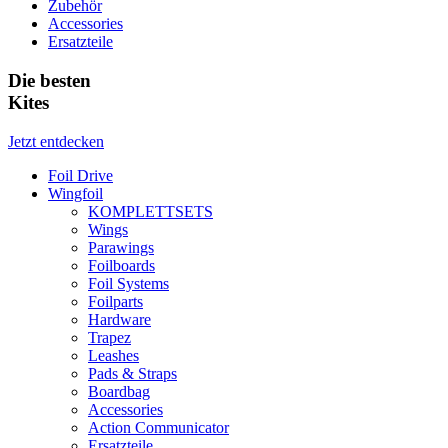
Zubehör
Accessories
Ersatzteile
Die besten
Kites
Jetzt entdecken
Foil Drive
Wingfoil
KOMPLETTSETS
Wings
Parawings
Foilboards
Foil Systems
Foilparts
Hardware
Trapez
Leashes
Pads & Straps
Boardbag
Accessories
Action Communicator
Ersatzteile