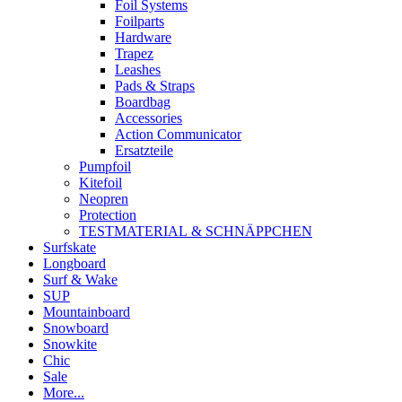
Foil Systems
Foilparts
Hardware
Trapez
Leashes
Pads & Straps
Boardbag
Accessories
Action Communicator
Ersatzteile
Pumpfoil
Kitefoil
Neopren
Protection
TESTMATERIAL & SCHNÄPPCHEN
Surfskate
Longboard
Surf & Wake
SUP
Mountainboard
Snowboard
Snowkite
Chic
Sale
More...