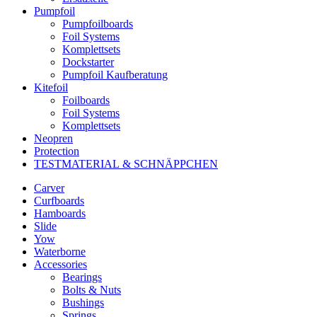
Pumpfoil
Pumpfoilboards
Foil Systems
Komplettsets
Dockstarter
Pumpfoil Kaufberatung
Kitefoil
Foilboards
Foil Systems
Komplettsets
Neopren
Protection
TESTMATERIAL & SCHNÄPPCHEN
Carver
Curfboards
Hamboards
Slide
Yow
Waterborne
Accessories
Bearings
Bolts & Nuts
Bushings
Springs