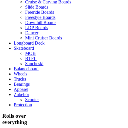
Cruise & Carving Boards
Slide Boards
Freeride Boards
Freestyle Boards
Downhill Boards
LDP Boards
Dancer
Mini Cruiser Boards
Longboard Deck
Skateboard
MOB
BTFL
Sancheski
Balanceboard
Wheels
Trucks
Bearings
Apparel
Zubehör
Scooter
Protection
Rolls over
everything