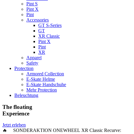
Pint S
Pint X
Pint
Accessories
GT S-Series
GT
XR Classic
Pint X
Pint
XR
Apparel
Safety
Protection
Armored Collection
E-Skate Helme
E-Skate Handschuhe
Mehr Protection
Beleuchtung
The floating
Experience
Jetzt erleben
🔥 SONDERAKTION ONEWHEEL XR Classic Recurve: