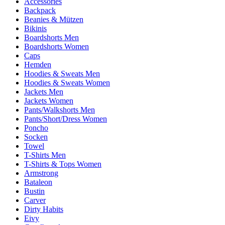
Accessories
Backpack
Beanies & Mützen
Bikinis
Boardshorts Men
Boardshorts Women
Caps
Hemden
Hoodies & Sweats Men
Hoodies & Sweats Women
Jackets Men
Jackets Women
Pants/Walkshorts Men
Pants/Short/Dress Women
Poncho
Socken
Towel
T-Shirts Men
T-Shirts & Tops Women
Armstrong
Bataleon
Bustin
Carver
Dirty Habits
Eivy