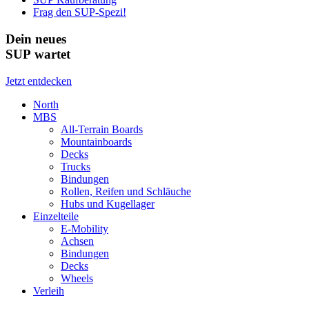
Frag den SUP-Spezi!
Dein neues
SUP wartet
Jetzt entdecken
North
MBS
All-Terrain Boards
Mountainboards
Decks
Trucks
Bindungen
Rollen, Reifen und Schläuche
Hubs und Kugellager
Einzelteile
E-Mobility
Achsen
Bindungen
Decks
Wheels
Verleih