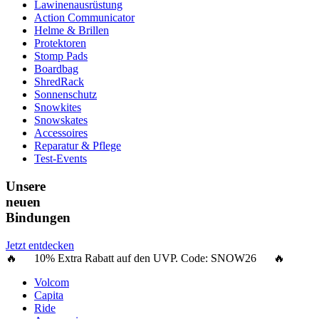
Lawinenausrüstung
Action Communicator
Helme & Brillen
Protektoren
Stomp Pads
Boardbag
ShredRack
Sonnenschutz
Snowkites
Snowskates
Accessoires
Reparatur & Pflege
Test-Events
Unsere
neuen
Bindungen
Jetzt entdecken
🔥 10% Extra Rabatt auf den UVP. Code:
SNOW26
🔥
Volcom
Capita
Ride