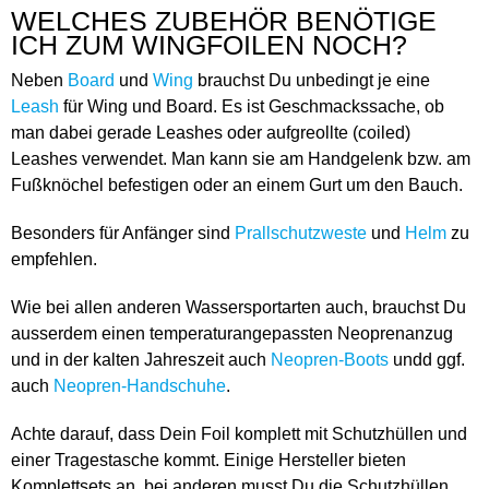
WELCHES ZUBEHÖR BENÖTIGE
ICH ZUM WINGFOILEN NOCH?
Neben
Board
und
Wing
brauchst Du unbedingt je eine
Leash
für Wing und Board. Es ist Geschmackssache, ob
man dabei gerade Leashes oder aufgreollte (coiled)
Leashes verwendet. Man kann sie am Handgelenk bzw. am
Fußknöchel befestigen oder an einem Gurt um den Bauch.
Besonders für Anfänger sind
Prallschutzweste
und
Helm
zu
empfehlen.
Wie bei allen anderen Wassersportarten auch, brauchst Du
ausserdem einen temperaturangepassten Neoprenanzug
und in der kalten Jahreszeit auch
Neopren-Boots
undd ggf.
auch
Neopren-Handschuhe
.
Achte darauf, dass Dein Foil komplett mit Schutzhüllen und
einer Tragestasche kommt. Einige Hersteller bieten
Komplettsets an, bei anderen musst Du die Schutzhüllen