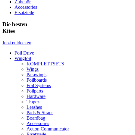
Zubehör
Accessories
Ersatzteile
Die besten
Kites
Jetzt entdecken
Foil Drive
Wingfoil
KOMPLETTSETS
Wings
Parawings
Foilboards
Foil Systems
Foilparts
Hardware
Trapez
Leashes
Pads & Straps
Boardbag
Accessories
Action Communicator
Ersatzteile