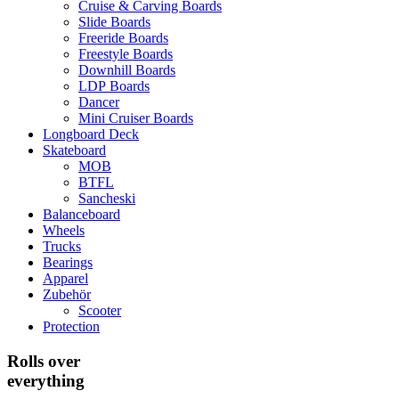
Cruise & Carving Boards
Slide Boards
Freeride Boards
Freestyle Boards
Downhill Boards
LDP Boards
Dancer
Mini Cruiser Boards
Longboard Deck
Skateboard
MOB
BTFL
Sancheski
Balanceboard
Wheels
Trucks
Bearings
Apparel
Zubehör
Scooter
Protection
Rolls over
everything