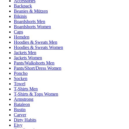
Accessories
Backpack
Beanies & Mützen
Bikinis
Boardshorts Men
Boardshorts Women
Caps
Hemden
Hoodies & Sweats Men
Hoodies & Sweats Women
Jackets Men
Jackets Women
Pants/Walkshorts Men
Pants/Short/Dress Women
Poncho
Socken
Towel
T-Shirts Men
T-Shirts & Tops Women
Armstrong
Bataleon
Bustin
Carver
Dirty Habits
Eivy