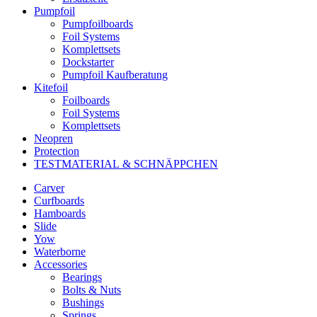
Pumpfoil
Pumpfoilboards
Foil Systems
Komplettsets
Dockstarter
Pumpfoil Kaufberatung
Kitefoil
Foilboards
Foil Systems
Komplettsets
Neopren
Protection
TESTMATERIAL & SCHNÄPPCHEN
Carver
Curfboards
Hamboards
Slide
Yow
Waterborne
Accessories
Bearings
Bolts & Nuts
Bushings
Springs