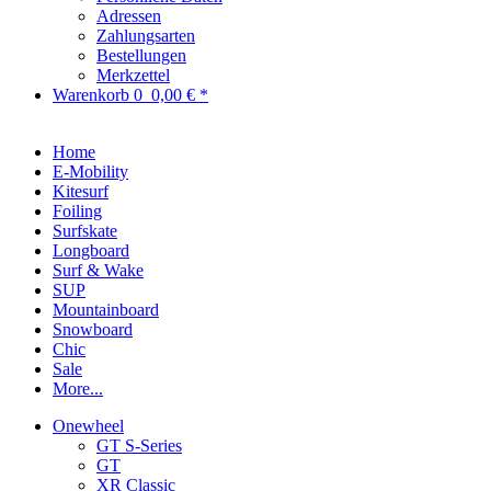
Adressen
Zahlungsarten
Bestellungen
Merkzettel
Warenkorb
0
0,00 € *
Home
E-Mobility
Kitesurf
Foiling
Surfskate
Longboard
Surf & Wake
SUP
Mountainboard
Snowboard
Chic
Sale
More...
Onewheel
GT S-Series
GT
XR Classic