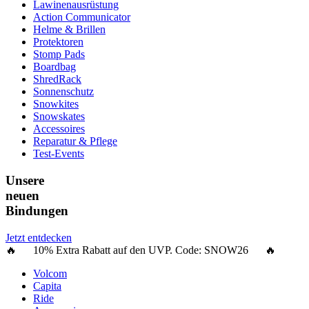
Lawinenausrüstung
Action Communicator
Helme & Brillen
Protektoren
Stomp Pads
Boardbag
ShredRack
Sonnenschutz
Snowkites
Snowskates
Accessoires
Reparatur & Pflege
Test-Events
Unsere
neuen
Bindungen
Jetzt entdecken
🔥 10% Extra Rabatt auf den UVP. Code:
SNOW26
🔥
Volcom
Capita
Ride