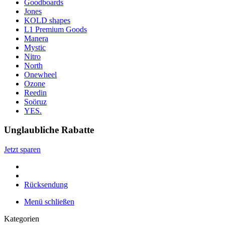
Goodboards
Jones
KOLD shapes
L1 Premium Goods
Manera
Mystic
Nitro
North
Onewheel
Ozone
Reedin
Soöruz
YES.
Unglaubliche Rabatte
Jetzt sparen
Rücksendung
Menü schließen
Kategorien