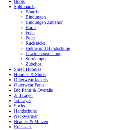
Boots
Splitboards
Boards
Bindungen
Bindungen Zubehör
Boots
Felle
Poles
Rucksäcke
Helme und Handschuhe
Lawinenausrüstung
Stirnlampen
Zubehör
Shred Hoodies
Hoodies & Shirts
Outerwear Jackets
Outerwear Pants
Bib Pants & Overalls
2nd Layer
1st Layer
Socks
Handschuhe
Neckwarmer
Beanies & Mützen
Rucksack