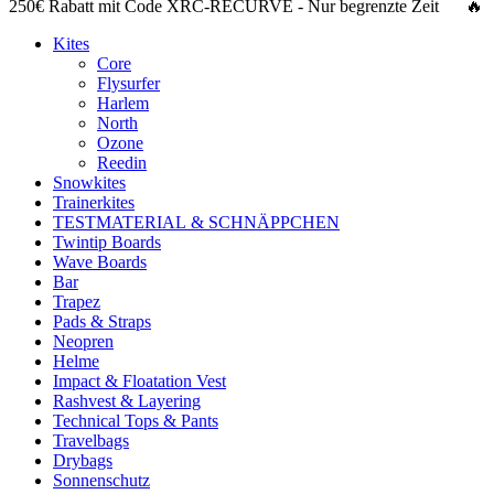
250€ Rabatt
mit Code
XRC-RECURVE
- Nur begrenzte Zeit 🔥
Kites
Core
Flysurfer
Harlem
North
Ozone
Reedin
Snowkites
Trainerkites
TESTMATERIAL & SCHNÄPPCHEN
Twintip Boards
Wave Boards
Bar
Trapez
Pads & Straps
Neopren
Helme
Impact & Floatation Vest
Rashvest & Layering
Technical Tops & Pants
Travelbags
Drybags
Sonnenschutz