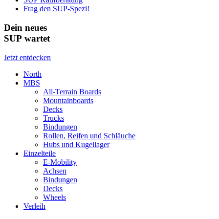
Frag den SUP-Spezi!
Dein neues
SUP wartet
Jetzt entdecken
North
MBS
All-Terrain Boards
Mountainboards
Decks
Trucks
Bindungen
Rollen, Reifen und Schläuche
Hubs und Kugellager
Einzelteile
E-Mobility
Achsen
Bindungen
Decks
Wheels
Verleih