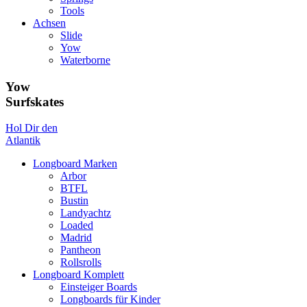
Tools
Achsen
Slide
Yow
Waterborne
Yow
Surfskates
Hol Dir den
Atlantik
Longboard Marken
Arbor
BTFL
Bustin
Landyachtz
Loaded
Madrid
Pantheon
Rollsrolls
Longboard Komplett
Einsteiger Boards
Longboards für Kinder