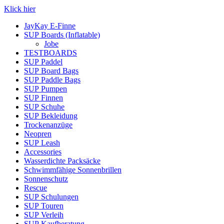
Klick hier
JayKay E-Finne
SUP Boards (Inflatable)
Jobe
TESTBOARDS
SUP Paddel
SUP Board Bags
SUP Paddle Bags
SUP Pumpen
SUP Finnen
SUP Schuhe
SUP Bekleidung
Trockenanzüge
Neopren
SUP Leash
Accessories
Wasserdichte Packsäcke
Schwimmfähige Sonnenbrillen
Sonnenschutz
Rescue
SUP Schulungen
SUP Touren
SUP Verleih
SUP Kaufberatung