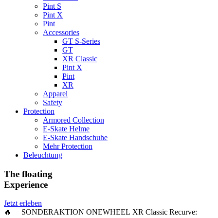
Pint S
Pint X
Pint
Accessories
GT S-Series
GT
XR Classic
Pint X
Pint
XR
Apparel
Safety
Protection
Armored Collection
E-Skate Helme
E-Skate Handschuhe
Mehr Protection
Beleuchtung
The floating
Experience
Jetzt erleben
🔥 SONDERAKTION ONEWHEEL XR Classic Recurve: