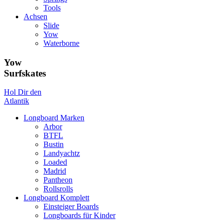
Tools
Achsen
Slide
Yow
Waterborne
Yow
Surfskates
Hol Dir den
Atlantik
Longboard Marken
Arbor
BTFL
Bustin
Landyachtz
Loaded
Madrid
Pantheon
Rollsrolls
Longboard Komplett
Einsteiger Boards
Longboards für Kinder