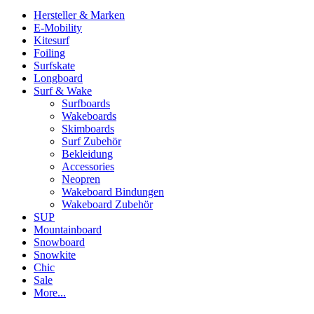
Hersteller & Marken
E-Mobility
Kitesurf
Foiling
Surfskate
Longboard
Surf & Wake
Surfboards
Wakeboards
Skimboards
Surf Zubehör
Bekleidung
Accessories
Neopren
Wakeboard Bindungen
Wakeboard Zubehör
SUP
Mountainboard
Snowboard
Snowkite
Chic
Sale
More...