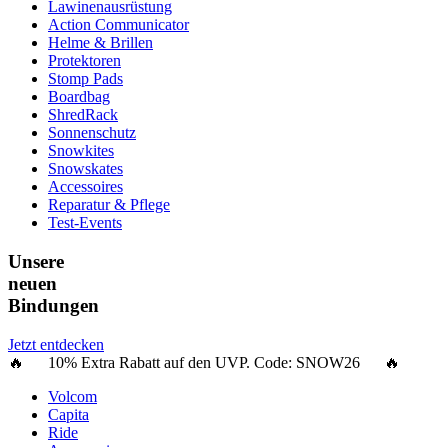
Lawinenausrüstung
Action Communicator
Helme & Brillen
Protektoren
Stomp Pads
Boardbag
ShredRack
Sonnenschutz
Snowkites
Snowskates
Accessoires
Reparatur & Pflege
Test-Events
Unsere
neuen
Bindungen
Jetzt entdecken
🔥 10% Extra Rabatt auf den UVP. Code:
SNOW26
🔥
Volcom
Capita
Ride