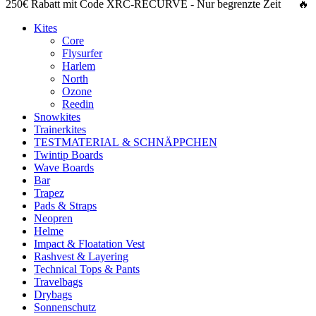
250€ Rabatt
mit Code
XRC-RECURVE
- Nur begrenzte Zeit 🔥
Kites
Core
Flysurfer
Harlem
North
Ozone
Reedin
Snowkites
Trainerkites
TESTMATERIAL & SCHNÄPPCHEN
Twintip Boards
Wave Boards
Bar
Trapez
Pads & Straps
Neopren
Helme
Impact & Floatation Vest
Rashvest & Layering
Technical Tops & Pants
Travelbags
Drybags
Sonnenschutz