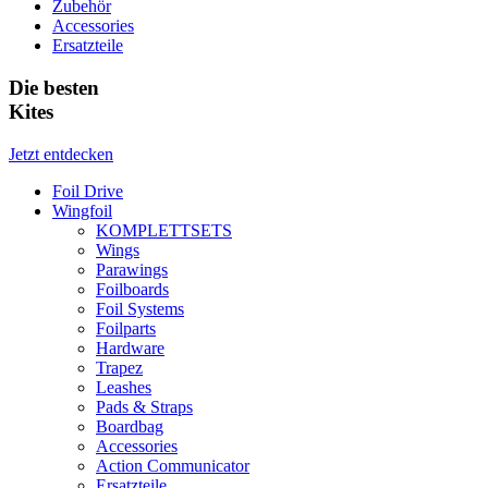
Zubehör
Accessories
Ersatzteile
Die besten
Kites
Jetzt entdecken
Foil Drive
Wingfoil
KOMPLETTSETS
Wings
Parawings
Foilboards
Foil Systems
Foilparts
Hardware
Trapez
Leashes
Pads & Straps
Boardbag
Accessories
Action Communicator
Ersatzteile