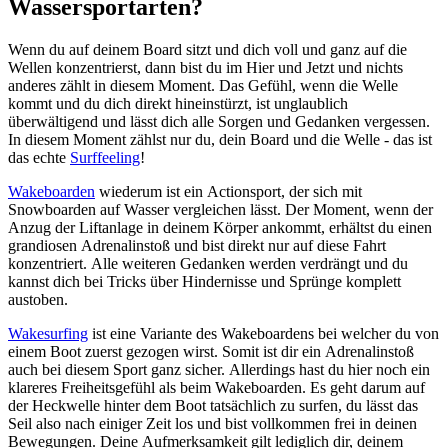
Wassersportarten?
Wenn du auf deinem Board sitzt und dich voll und ganz auf die
Wellen konzentrierst, dann bist du im Hier und Jetzt und nichts
anderes zählt in diesem Moment. Das Gefühl, wenn die Welle
kommt und du dich direkt hineinstürzt, ist unglaublich
überwältigend und lässt dich alle Sorgen und Gedanken vergessen.
In diesem Moment zählst nur du, dein Board und die Welle - das ist
das echte
Surffeeling
!
Wakeboarden
wiederum ist ein Actionsport, der sich mit
Snowboarden auf Wasser vergleichen lässt. Der Moment, wenn der
Anzug der Liftanlage in deinem Körper ankommt, erhältst du einen
grandiosen Adrenalinstoß und bist direkt nur auf diese Fahrt
konzentriert. Alle weiteren Gedanken werden verdrängt und du
kannst dich bei Tricks über Hindernisse und Sprünge komplett
austoben.
Wakesurfing
ist eine Variante des Wakeboardens bei welcher du von
einem Boot zuerst gezogen wirst. Somit ist dir ein Adrenalinstoß
auch bei diesem Sport ganz sicher. Allerdings hast du hier noch ein
klareres Freiheitsgefühl als beim Wakeboarden. Es geht darum auf
der Heckwelle hinter dem Boot tatsächlich zu surfen, du lässt das
Seil also nach einiger Zeit los und bist vollkommen frei in deinen
Bewegungen. Deine Aufmerksamkeit gilt lediglich dir, deinem