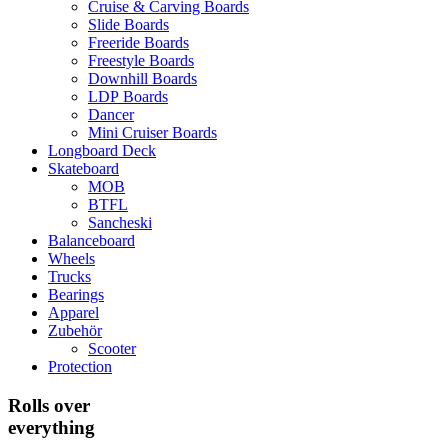
Cruise & Carving Boards
Slide Boards
Freeride Boards
Freestyle Boards
Downhill Boards
LDP Boards
Dancer
Mini Cruiser Boards
Longboard Deck
Skateboard
MOB
BTFL
Sancheski
Balanceboard
Wheels
Trucks
Bearings
Apparel
Zubehör
Scooter
Protection
Rolls over
everything