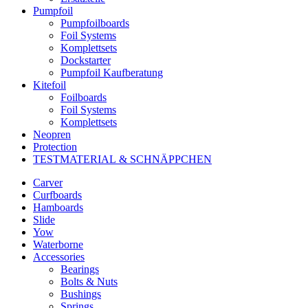
Pumpfoil
Pumpfoilboards
Foil Systems
Komplettsets
Dockstarter
Pumpfoil Kaufberatung
Kitefoil
Foilboards
Foil Systems
Komplettsets
Neopren
Protection
TESTMATERIAL & SCHNÄPPCHEN
Carver
Curfboards
Hamboards
Slide
Yow
Waterborne
Accessories
Bearings
Bolts & Nuts
Bushings
Springs