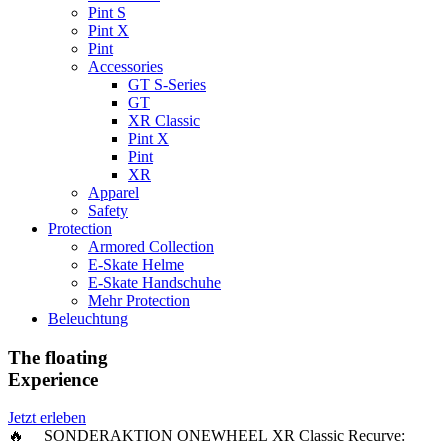
Pint S
Pint X
Pint
Accessories
GT S-Series
GT
XR Classic
Pint X
Pint
XR
Apparel
Safety
Protection
Armored Collection
E-Skate Helme
E-Skate Handschuhe
Mehr Protection
Beleuchtung
The floating
Experience
Jetzt erleben
🔥 SONDERAKTION ONEWHEEL XR Classic Recurve: