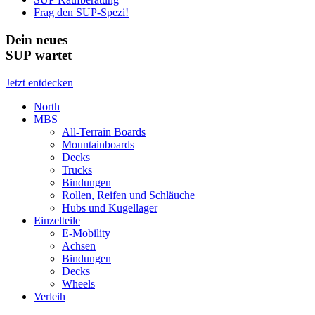
Frag den SUP-Spezi!
Dein neues
SUP wartet
Jetzt entdecken
North
MBS
All-Terrain Boards
Mountainboards
Decks
Trucks
Bindungen
Rollen, Reifen und Schläuche
Hubs und Kugellager
Einzelteile
E-Mobility
Achsen
Bindungen
Decks
Wheels
Verleih