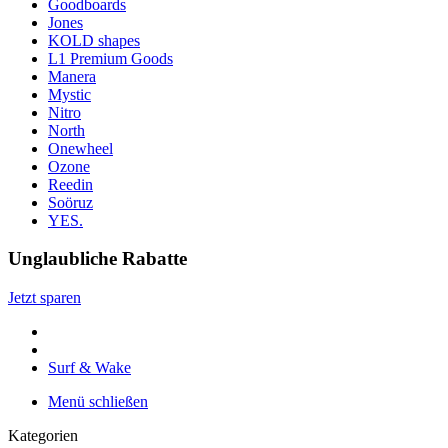
Goodboards
Jones
KOLD shapes
L1 Premium Goods
Manera
Mystic
Nitro
North
Onewheel
Ozone
Reedin
Soöruz
YES.
Unglaubliche Rabatte
Jetzt sparen
Surf & Wake
Menü schließen
Kategorien