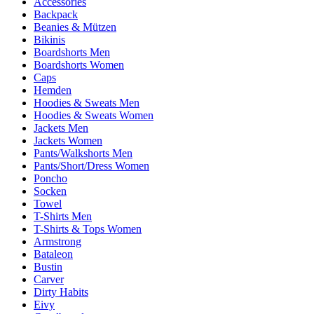
Accessories
Backpack
Beanies & Mützen
Bikinis
Boardshorts Men
Boardshorts Women
Caps
Hemden
Hoodies & Sweats Men
Hoodies & Sweats Women
Jackets Men
Jackets Women
Pants/Walkshorts Men
Pants/Short/Dress Women
Poncho
Socken
Towel
T-Shirts Men
T-Shirts & Tops Women
Armstrong
Bataleon
Bustin
Carver
Dirty Habits
Eivy