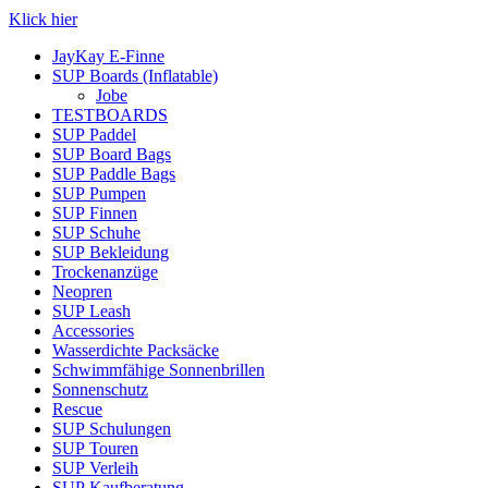
Klick hier
JayKay E-Finne
SUP Boards (Inflatable)
Jobe
TESTBOARDS
SUP Paddel
SUP Board Bags
SUP Paddle Bags
SUP Pumpen
SUP Finnen
SUP Schuhe
SUP Bekleidung
Trockenanzüge
Neopren
SUP Leash
Accessories
Wasserdichte Packsäcke
Schwimmfähige Sonnenbrillen
Sonnenschutz
Rescue
SUP Schulungen
SUP Touren
SUP Verleih
SUP Kaufberatung