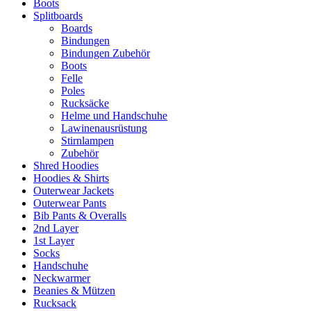
Boots
Splitboards
Boards
Bindungen
Bindungen Zubehör
Boots
Felle
Poles
Rucksäcke
Helme und Handschuhe
Lawinenausrüstung
Stirnlampen
Zubehör
Shred Hoodies
Hoodies & Shirts
Outerwear Jackets
Outerwear Pants
Bib Pants & Overalls
2nd Layer
1st Layer
Socks
Handschuhe
Neckwarmer
Beanies & Mützen
Rucksack