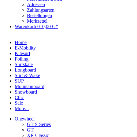
Adressen
Zahlungsarten
Bestellungen
Merkzettel
Warenkorb
0
0,00 € *
Home
E-Mobility
Kitesurf
Foiling
Surfskate
Longboard
Surf & Wake
SUP
Mountainboard
Snowboard
Chic
Sale
More...
Onewheel
GT S-Series
GT
XR Classic