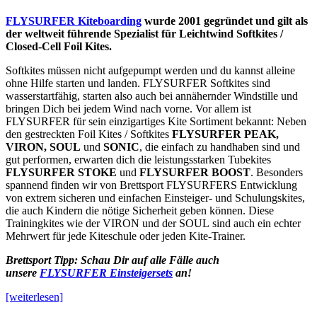
FLYSURFER Kiteboarding
wurde 2001 gegründet und gilt als
der weltweit führende Spezialist für Leichtwind Softkites /
Closed-Cell Foil Kites.
Softkites müssen nicht aufgepumpt werden und du kannst alleine
ohne Hilfe starten und landen. FLYSURFER Softkites sind
wasserstartfähig, starten also auch bei annähernder Windstille und
bringen Dich bei jedem Wind nach vorne. Vor allem ist
FLYSURFER für sein einzigartiges Kite Sortiment bekannt: Neben
den gestreckten Foil Kites / Softkites
FLYSURFER PEAK,
VIRON, SOUL
und
SONIC
, die einfach zu handhaben sind und
gut performen, erwarten dich die leistungsstarken Tubekites
FLYSURFER STOKE
und
FLYSURFER BOOST
. Besonders
spannend finden wir von Brettsport FLYSURFERS Entwicklung
von extrem sicheren und einfachen Einsteiger- und Schulungskites,
die auch Kindern die nötige Sicherheit geben können. Diese
Trainingkites wie der VIRON und der SOUL sind auch ein echter
Mehrwert für jede Kiteschule oder jeden Kite-Trainer.
Brettsport Tipp: Schau Dir auf alle Fälle auch
unsere
FLYSURFER Einsteigersets
an!
[weiterlesen]