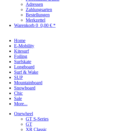
Adressen
Zahlungsarten
Bestellungen
Merkzettel
Warenkorb
0
0,00 € *
Home
E-Mobility
Kitesurf
Foiling
Surfskate
Longboard
Surf & Wake
SUP
Mountainboard
Snowboard
Chic
Sale
More...
Onewheel
GT S-Series
GT
XR Classic