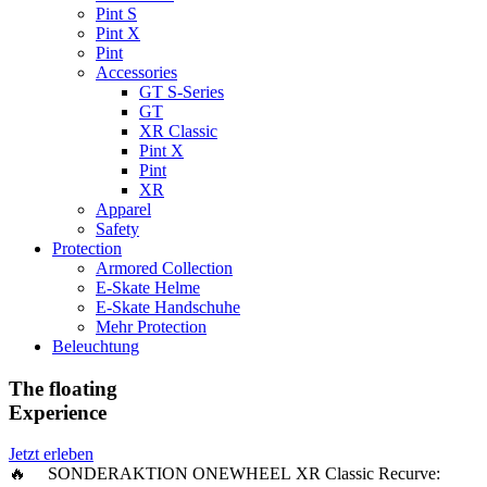
Pint S
Pint X
Pint
Accessories
GT S-Series
GT
XR Classic
Pint X
Pint
XR
Apparel
Safety
Protection
Armored Collection
E-Skate Helme
E-Skate Handschuhe
Mehr Protection
Beleuchtung
The floating
Experience
Jetzt erleben
🔥 SONDERAKTION ONEWHEEL XR Classic Recurve: