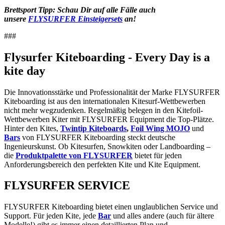
Brettsport Tipp: Schau Dir auf alle Fälle auch
unsere
FLYSURFER Einsteigersets
an!
###
Flysurfer Kiteboarding - Every Day is a
kite day
Die Innovationsstärke und Professionalität der Marke FLYSURFER
Kiteboarding ist aus den internationalen Kitesurf-Wettbewerben
nicht mehr wegzudenken. Regelmäßig belegen in den Kitefoil-
Wettbewerben Kiter mit FLYSURFER Equipment die Top-Plätze.
Hinter den Kites,
Twintip Kiteboards
,
Foil Wing MOJO
und
Bars
von FLYSURFER Kiteboarding steckt deutsche
Ingenieurskunst. Ob Kitesurfen, Snowkiten oder Landboarding –
die
Produktpalette von FLYSURFER
bietet für jeden
Anforderungsbereich den perfekten Kite und Kite Equipment.
FLYSURFER SERVICE
FLYSURFER Kiteboarding bietet einen unglaublichen Service und
Support. Für jeden Kite, jede
Bar
und alles andere (auch für ältere
Modelle!) gibt es immer einen detaillierten Plan und