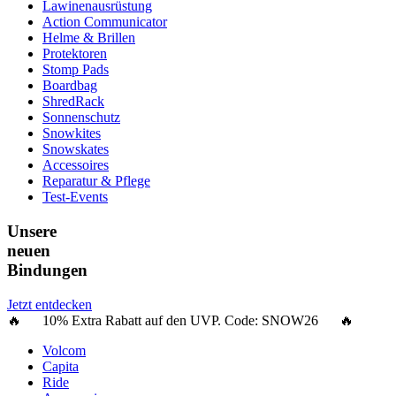
Lawinenausrüstung
Action Communicator
Helme & Brillen
Protektoren
Stomp Pads
Boardbag
ShredRack
Sonnenschutz
Snowkites
Snowskates
Accessoires
Reparatur & Pflege
Test-Events
Unsere
neuen
Bindungen
Jetzt entdecken
🔥 10% Extra Rabatt auf den UVP. Code:
SNOW26
🔥
Volcom
Capita
Ride