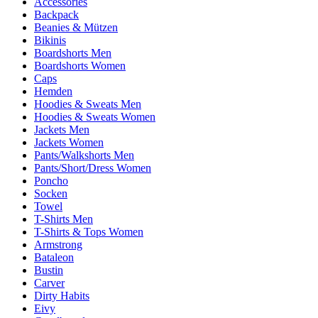
Accessories
Backpack
Beanies & Mützen
Bikinis
Boardshorts Men
Boardshorts Women
Caps
Hemden
Hoodies & Sweats Men
Hoodies & Sweats Women
Jackets Men
Jackets Women
Pants/Walkshorts Men
Pants/Short/Dress Women
Poncho
Socken
Towel
T-Shirts Men
T-Shirts & Tops Women
Armstrong
Bataleon
Bustin
Carver
Dirty Habits
Eivy