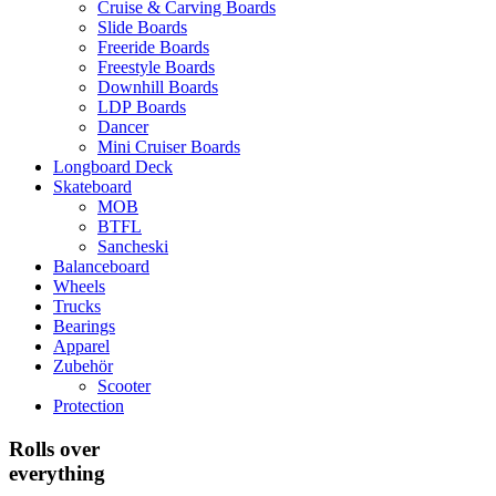
Cruise & Carving Boards
Slide Boards
Freeride Boards
Freestyle Boards
Downhill Boards
LDP Boards
Dancer
Mini Cruiser Boards
Longboard Deck
Skateboard
MOB
BTFL
Sancheski
Balanceboard
Wheels
Trucks
Bearings
Apparel
Zubehör
Scooter
Protection
Rolls over
everything