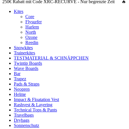
250€ Rabatt
mit Code
XRC-RECURVE
- Nur begrenzte Zeit 🔥
Kites
Core
Flysurfer
Harlem
North
Ozone
Reedin
Snowkites
Trainerkites
TESTMATERIAL & SCHNÄPPCHEN
Twintip Boards
Wave Boards
Bar
Trapez
Pads & Straps
Neopren
Helme
Impact & Floatation Vest
Rashvest & Layering
Technical Tops & Pants
Travelbags
Drybags
Sonnenschutz