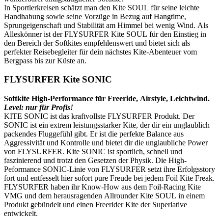
In Sportlerkreisen schätzt man den Kite SOUL für seine leichte
Handhabung sowie seine Vorzüge in Bezug auf Hangtime,
Sprungeigenschaft und Stabilität am Himmel bei wenig Wind. Als
Alleskönner ist der FLYSURFER Kite SOUL für den Einstieg in
den Bereich der Softkites empfehlenswert und bietet sich als
perfekter Reisebegleiter für dein nächstes Kite-Abenteuer vom
Bergpass bis zur Küste an.
FLYSURFER Kite SONIC
Softkite High-Performance für Freeride, Airstyle, Leichtwind.
Level: nur für Profis!
KITE SONIC ist das kraftvollste FLYSURFER Produkt. Der
SONIC ist ein extrem leistungsstarker Kite, der dir ein unglaublich
packendes Fluggefühl gibt. Er ist die perfekte Balance aus
Aggressivität und Kontrolle und bietet dir die unglaubliche Power
von FLYSURFER. Kite SONIC ist sportlich, schnell und
faszinierend und trotzt den Gesetzen der Physik. Die High-
Peformance SONIC-Linie von FLYSURFER setzt ihre Erfolgsstory
fort und entfesselt hier sofort pure Freude bei jedem Foil Kite Freak.
FLYSURFER haben ihr Know-How aus dem Foil-Racing Kite
VMG und dem herausragenden Allrounder Kite SOUL in einem
Produkt gebündelt und einen Freerider Kite der Superlative
entwickelt.