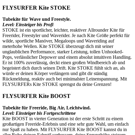
FLYSURFER Kite STOKE
Tubekite für Wave und Freestyle.
Level: Einsteiger bis Profi
STOKE ist ein sportlicher, leichter, reaktiver Allrounder Kite für
Freerider, Freestyler und Waverider. Je nach Kite Größe perfekt für
wilde, sportliche Manöver, Megaloops und Waveriding auf
meterhohe Wellen. Kite STOKE überzeugt dich mit seiner
unglaublichen Performance, starker Leistung, tollen Unhooked-
Pops, verlässlicher Depower und einem absolut intuitiven Handling.
Er ist 100% zuverlässig, deckt einen großen Windbereich ab und
begeistert dich durch seinen Drift. Kite STOKE fühlt sich an, als
würde er deinen Körper verlängern und gibt dir ständig
Rückmeldung, reaktiv auch bei minimalster Leinenspannung. Mit
FLYSURFERs Kite STOKE sprengst du deine Grenzen!
FLYSURFER Kite BOOST
Tubekite für Freeride, Big Air, Leichtwind.
Level: Einsteiger bis Fortgeschrittene
Kite BOOST in vierter Generation ist der erste Schritt zu einem
großartigen Freeride-Erlebnis und eine sehr gute Wahl, um einfach
nur Spaß zu haben. Mit FLYSURFER Kite BOOST kannst du in
aller Ruhe deinen Fahrstil verbessern, deine Sprunghöhe steigern