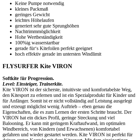
Keine Pumpe notwendig
kleines Packmaß
geringes Gewicht
leichtes Höhelaufen
generiert sehr gute Sprunghöhen
Nachtrimmmöglichkeit
Hohe Wertbeständigkeit
100%ig wasserstartbar
gerade für‘s Kitefoilen perfekt geeignet
hoch effektiv gerade im untersten Windlimit
FLYSURFER Kite VIRON
Softkite
f
ür Progression.
Level: Einsteiger, Trainerkite.
Kite VIRON ist der sicherste, intuitivste und komfortabelste Weg,
den Kitesport zu erlernen und ist ein Spezialprodukt für Kinder und
für Anfänger. Somit ist er nicht vollständig auf Leistung ausgelegt
und erzeugt möglichst wenig Auftrieb – eben genau die
Eigenschaften, die es zum Lernen der ersten Schritte braucht. Der
VIRON hat ein dickes Profil, geringe Streckung und viel
Balooning. Er kann mit geringem Kraftaufwand, im optimalen
Windbereich, von Kindern (und Erwachsenen) komfortabel
gefahren und wieder gestartet werden. Kite VIRON ist perfekt für