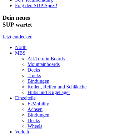
Frag den SUP-Spezi!
Dein neues
SUP wartet
Jetzt entdecken
North
MBS
All-Terrain Boards
Mountainboards
Decks
Trucks
Bindungen
Rollen, Reifen und Schläuche
Hubs und Kugellager
Einzelteile
E-Mobility
Achsen
Bindungen
Decks
Wheels
Verleih