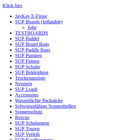
Klick hier
JayKay E-Finne
SUP Boards (Inflatable)
Jobe
TESTBOARDS
SUP Paddel
SUP Board Bags
SUP Paddle Bags
SUP Pumpen
SUP Finnen
SUP Schuhe
SUP Bekleidung
Trockenanzüge
Neopren
SUP Leash
Accessories
Wasserdichte Packsäcke
Schwimmfähige Sonnenbrillen
Sonnenschutz
Rescue
SUP Schulungen
SUP Touren
SUP Verleih
SUP Kaufberatung