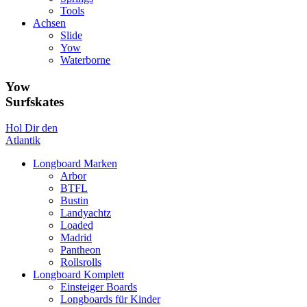
Tools
Achsen
Slide
Yow
Waterborne
Yow
Surfskates
Hol Dir den
Atlantik
Longboard Marken
Arbor
BTFL
Bustin
Landyachtz
Loaded
Madrid
Pantheon
Rollsrolls
Longboard Komplett
Einsteiger Boards
Longboards für Kinder