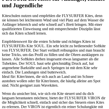
und Jugendliche
Kiteschulen nutzen und empfehlen die FLYSURFER Kites, denn
sie können bei leichtestem Wind und viel Platz auf dem Wasser die
Anfänger lehrreich und sehr schnell auf´s Brett bringen. Mit einer
qualifizierten Einweisung und mit entsprechender Disziplin lässt
sich das Kiten schnell lernen.
Empfehlenswert für die ersten Schritte und richtiges Kiten ist
FLYSURFERs Kite SOUL. Ein sehr leicht zu bedienender Softkite
von FLYSURFER. Der Start verläuft reibungslos und man braucht
keine Tricks, um das Profil zu füllen und die Ohren ausklappen zu
lassen. Alle Softkites drehen insgesamt etwas langsamer als die
Tubekites. Der SOUL baut sehr gleichmäßig Druck auf, hat
angenehme Barkräfte und auch Springen ist mit dem Kite sehr
einfach. Die Landungen sind butterweich.
Ideal für: Kiter/innen, die sich auch an Land und im Schnee
austoben wollen oder für Kiter/innen, die häufig alleine am Spot
sind. Nicht geeignet zum Wavekiten.
Wenn du unsicher bist, wie sich ein Kite steuert und du dich
langsam herantasten möchtest, bietet der FLYSURFER VIRON dir
die Möglichkeit schnell, einfach und sicher das Steuern eines Kites
zu erlernen. Der VIRON ist eigentlich ein reiner Schulungkite mit