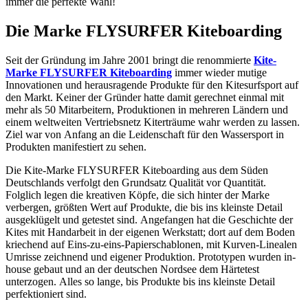
immer die perfekte Wahl!
Die Marke FLYSURFER Kiteboarding
Seit der Gründung im Jahre 2001 bringt die renommierte
Kite-
Marke FLYSURFER Kiteboarding
immer wieder mutige
Innovationen und herausragende Produkte für den Kitesurfsport auf
den Markt. Keiner der Gründer hatte damit gerechnet einmal mit
mehr als 50 Mitarbeitern, Produktionen in mehreren Ländern und
einem weltweiten Vertriebsnetz Kiterträume wahr werden zu lassen.
Ziel war von Anfang an die Leidenschaft für den Wassersport in
Produkten manifestiert zu sehen.
Die Kite-Marke FLYSURFER Kiteboarding aus dem Süden
Deutschlands verfolgt den Grundsatz Qualität vor Quantität.
Folglich legen die kreativen Köpfe, die sich hinter der Marke
verbergen, größten Wert auf Produkte, die bis ins kleinste Detail
ausgeklügelt und getestet sind. Angefangen hat die Geschichte der
Kites mit Handarbeit in der eigenen Werkstatt; dort auf dem Boden
kriechend auf Eins-zu-eins-Papierschablonen, mit Kurven-Linealen
Umrisse zeichnend und eigener Produktion. Prototypen wurden in-
house gebaut und an der deutschen Nordsee dem Härtetest
unterzogen. Alles so lange, bis Produkte bis ins kleinste Detail
perfektioniert sind.