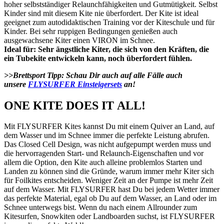
hoher selbstständiger Relaunchfähigkeiten und Gutmütigkeit. Selbst
Kinder sind mit diesem Kite nie überfordert. Der Kite ist ideal
geeignet zum autodidaktischen Training vor der Kiteschule und für
Kinder. Bei sehr ruppigen Bedingungen genießen auch
ausgewachsene Kiter einen VIRON im Schnee.
Ideal für: Sehr ängstliche Kiter, die sich von den Kräften, die
ein Tubekite entwickeln kann, noch überfordert fühlen.
>>Brettsport Tipp: Schau Dir auch auf alle Fälle auch
unsere
FLYSURFER Einsteigersets
an!
ONE KITE DOES IT ALL!
Mit FLYSURFER Kites kannst Du mit einem Quiver an Land, auf
dem Wasser und im Schnee immer die perfekte Leistung abrufen.
Das Closed Cell Design, was nicht aufgepumpt werden muss und
die hervorragenden Start- und Relaunch-Eigenschaften und vor
allem die Option, den Kite auch alleine problemlos Starten und
Landen zu können sind die Gründe, warum immer mehr Kiter sich
für Foilkites entscheiden. Weniger Zeit an der Pumpe ist mehr Zeit
auf dem Wasser. Mit FLYSURFER hast Du bei jedem Wetter immer
das perfekte Material, egal ob Du auf dem Wasser, an Land oder im
Schnee unterwegs bist. Wenn du nach einem Allrounder zum
Kitesurfen, Snowkiten oder Landboarden suchst, ist FLYSURFER