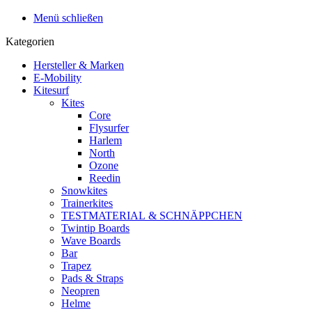
Menü schließen
Kategorien
Hersteller & Marken
E-Mobility
Kitesurf
Kites
Core
Flysurfer
Harlem
North
Ozone
Reedin
Snowkites
Trainerkites
TESTMATERIAL & SCHNÄPPCHEN
Twintip Boards
Wave Boards
Bar
Trapez
Pads & Straps
Neopren
Helme