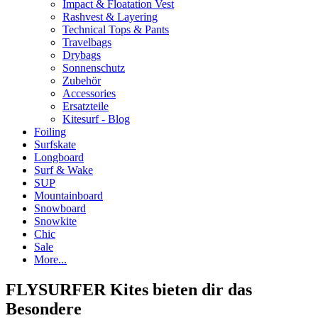
Impact & Floatation Vest
Rashvest & Layering
Technical Tops & Pants
Travelbags
Drybags
Sonnenschutz
Zubehör
Accessories
Ersatzteile
Kitesurf - Blog
Foiling
Surfskate
Longboard
Surf & Wake
SUP
Mountainboard
Snowboard
Snowkite
Chic
Sale
More...
FLYSURFER Kites bieten dir das
Besondere