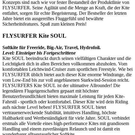
Konzepts sind nach wie vor fester Bestandteil der Produktlinie von
FLYSURFER. Seine Agilität und die Menge an Kraft, die der Kite
entfaltet, sorgen für echte Begeisterung. Der Bestseller der letzten
Jahre bietet ein ausgereiftes Fluggefühl und bewährte
Sicherheitsfeatures. Spaß zum kleinen Preis!
FLYSURFER Kite SOUL
Softkite für Freeride, Big-Air, Travel, Hydrofoil.
Level: Einsteiger bis Fortgeschrittene
Kite SOUL beeindruckt durch seinen vielfältigen Charakter und die
Leichtigkeit dich in allen Bereichen vollkommen abzuholen. Vom
komfortablen Leichtwind-Cruiser zum sportlichen Freestyle. Wie bei
FLYSURFER üblich bietet auch dieser Kite enorme Windrange, die
vom Low-End bis zur voll angeblasenen Starkwind-Session reicht.
FLYSURFERS Kite SOUL ist der ultimative Allrounder! Die
legendären Flugeigenschaften gepaart mit höchster
Benutzerfreundlichkeit bieten maximale Leistung für jeden Kite-
Fahrstil - sportlich oder komfortabel. Dieser Kite wird dein Riding
aufs nächste Level heben! FLYSURFER SOUL bietet
vertrauenerweckende Stabilität, intuitives Handling, höchste
Haltbarkeit und Wertbeständigkeit für viele Jahre. SOUL verbindet
erstmals alle Vorteile eines high-performance Kites mit grandiosem
Handling und einem zuverlässigen Relaunch und ist damit ein
wunderbarer alltagstauglicher Softkite.