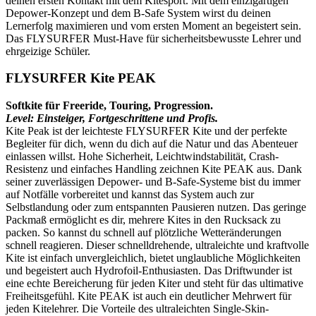
deinen ersten Kontakt mit dem Kitesport. Mit dem einzigartigen
Depower-Konzept und dem B-Safe System wirst du deinen
Lernerfolg maximieren und vom ersten Moment an begeistert sein.
Das FLYSURFER Must-Have für sicherheitsbewusste Lehrer und
ehrgeizige Schüler.
FLYSURFER Kite PEAK
Softkite für Freeride, Touring, Progression.
Level: Einsteiger, Fortgeschrittene und Profis.
Kite Peak ist der leichteste FLYSURFER Kite und der perfekte
Begleiter für dich, wenn du dich auf die Natur und das Abenteuer
einlassen willst. Hohe Sicherheit, Leichtwindstabilität, Crash-
Resistenz und einfaches Handling zeichnen Kite PEAK aus. Dank
seiner zuverlässigen Depower- und B-Safe-Systeme bist du immer
auf Notfälle vorbereitet und kannst das System auch zur
Selbstlandung oder zum entspannten Pausieren nutzen. Das geringe
Packmaß ermöglicht es dir, mehrere Kites in den Rucksack zu
packen. So kannst du schnell auf plötzliche Wetteränderungen
schnell reagieren. Dieser schnelldrehende, ultraleichte und kraftvolle
Kite ist einfach unvergleichlich, bietet unglaubliche Möglichkeiten
und begeistert auch Hydrofoil-Enthusiasten. Das Driftwunder ist
eine echte Bereicherung für jeden Kiter und steht für das ultimative
Freiheitsgefühl. Kite PEAK ist auch ein deutlicher Mehrwert für
jeden Kitelehrer. Die Vorteile des ultraleichten Single-Skin-