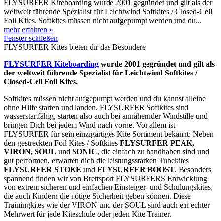
FLYSURFER Kiteboarding wurde 2001 gegründet und gilt als der
weltweit führende Spezialist für Leichtwind Softkites / Closed-Cell
Foil Kites. Softkites müssen nicht aufgepumpt werden und du...
mehr erfahren »
Fenster schließen
FLYSURFER Kites bieten dir das Besondere
FLYSURFER Kiteboarding
wurde 2001 gegründet und gilt als
der weltweit führende Spezialist für Leichtwind Softkites /
Closed-Cell Foil Kites.
Softkites müssen nicht aufgepumpt werden und du kannst alleine
ohne Hilfe starten und landen. FLYSURFER Softkites sind
wasserstartfähig, starten also auch bei annähernder Windstille und
bringen Dich bei jedem Wind nach vorne. Vor allem ist
FLYSURFER für sein einzigartiges Kite Sortiment bekannt: Neben
den gestreckten Foil Kites / Softkites
FLYSURFER PEAK,
VIRON, SOUL
und
SONIC
, die einfach zu handhaben sind und
gut performen, erwarten dich die leistungsstarken Tubekites
FLYSURFER STOKE
und
FLYSURFER BOOST
. Besonders
spannend finden wir von Brettsport FLYSURFERS Entwicklung
von extrem sicheren und einfachen Einsteiger- und Schulungskites,
die auch Kindern die nötige Sicherheit geben können. Diese
Trainingkites wie der VIRON und der SOUL sind auch ein echter
Mehrwert für jede Kiteschule oder jeden Kite-Trainer.