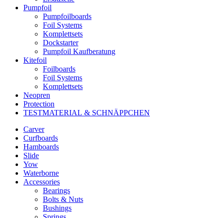
Pumpfoil
Pumpfoilboards
Foil Systems
Komplettsets
Dockstarter
Pumpfoil Kaufberatung
Kitefoil
Foilboards
Foil Systems
Komplettsets
Neopren
Protection
TESTMATERIAL & SCHNÄPPCHEN
Carver
Curfboards
Hamboards
Slide
Yow
Waterborne
Accessories
Bearings
Bolts & Nuts
Bushings
Springs