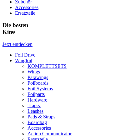
Zubehör
Accessories
Ersatzteile
Die besten
Kites
Jetzt entdecken
Foil Drive
Wingfoil
KOMPLETTSETS
Wings
Parawings
Foilboards
Foil Systems
Foilparts
Hardware
Trapez
Leashes
Pads & Straps
Boardbag
Accessories
Action Communicator
Ersatzteile