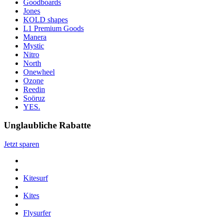
Goodboards
Jones
KOLD shapes
L1 Premium Goods
Manera
Mystic
Nitro
North
Onewheel
Ozone
Reedin
Soöruz
YES.
Unglaubliche Rabatte
Jetzt sparen
Kitesurf
Kites
Flysurfer