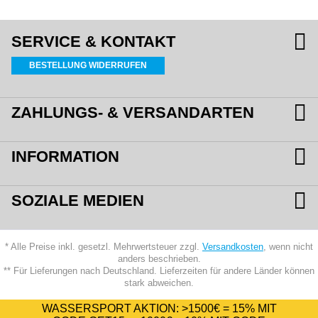
SERVICE & KONTAKT
BESTELLUNG WIDERRUFEN
ZAHLUNGS- & VERSANDARTEN
INFORMATION
SOZIALE MEDIEN
* Alle Preise inkl. gesetzl. Mehrwertsteuer zzgl.
Versandkosten
, wenn nicht
anders beschrieben.
** Für Lieferungen nach Deutschland. Lieferzeiten für andere Länder können
stark abweichen.
WASSERSPORT AKTION:
>1500€ = 15%
MIT