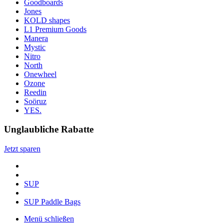
Goodboards
Jones
KOLD shapes
L1 Premium Goods
Manera
Mystic
Nitro
North
Onewheel
Ozone
Reedin
Soöruz
YES.
Unglaubliche Rabatte
Jetzt sparen
SUP
SUP Paddle Bags
Menü schließen