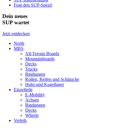
Frag den SUP-Spezi!
Dein neues
SUP wartet
Jetzt entdecken
North
MBS
All-Terrain Boards
Mountainboards
Decks
Trucks
Bindungen
Rollen, Reifen und Schläuche
Hubs und Kugellager
Einzelteile
E-Mobility
Achsen
Bindungen
Decks
Wheels
Verleih