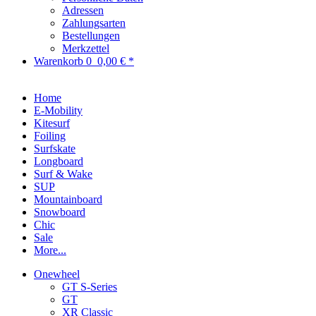
Adressen
Zahlungsarten
Bestellungen
Merkzettel
Warenkorb
0
0,00 € *
Home
E-Mobility
Kitesurf
Foiling
Surfskate
Longboard
Surf & Wake
SUP
Mountainboard
Snowboard
Chic
Sale
More...
Onewheel
GT S-Series
GT
XR Classic