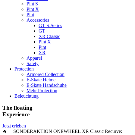
Pint S
Pint X
Pint
Accessories
GT S-Series
GT
XR Classic
Pint X
Pint
XR
Apparel
Safety
Protection
Armored Collection
E-Skate Helme
E-Skate Handschuhe
Mehr Protection
Beleuchtung
The floating
Experience
Jetzt erleben
🔥 SONDERAKTION ONEWHEEL XR Classic Recurve: