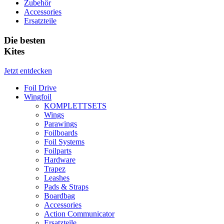
Zubehör
Accessories
Ersatzteile
Die besten
Kites
Jetzt entdecken
Foil Drive
Wingfoil
KOMPLETTSETS
Wings
Parawings
Foilboards
Foil Systems
Foilparts
Hardware
Trapez
Leashes
Pads & Straps
Boardbag
Accessories
Action Communicator
Ersatzteile