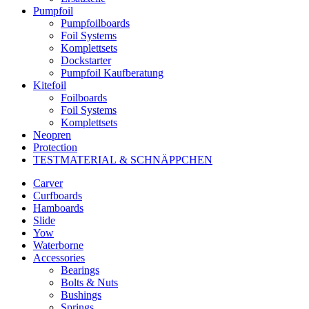
Pumpfoil
Pumpfoilboards
Foil Systems
Komplettsets
Dockstarter
Pumpfoil Kaufberatung
Kitefoil
Foilboards
Foil Systems
Komplettsets
Neopren
Protection
TESTMATERIAL & SCHNÄPPCHEN
Carver
Curfboards
Hamboards
Slide
Yow
Waterborne
Accessories
Bearings
Bolts & Nuts
Bushings
Springs