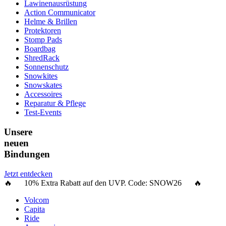
Lawinenausrüstung
Action Communicator
Helme & Brillen
Protektoren
Stomp Pads
Boardbag
ShredRack
Sonnenschutz
Snowkites
Snowskates
Accessoires
Reparatur & Pflege
Test-Events
Unsere
neuen
Bindungen
Jetzt entdecken
🔥 10% Extra Rabatt auf den UVP. Code:
SNOW26
🔥
Volcom
Capita
Ride