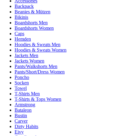
Accessories
Backpack
Beanies & Mützen
Bikinis
Boardshorts Men
Boardshorts Women
Caps
Hemden
Hoodies & Sweats Men
Hoodies & Sweats Women
Jackets Men
Jackets Women
Pants/Walkshorts Men
Pants/Short/Dress Women
Poncho
Socken
Towel
T-Shirts Men
T-Shirts & Tops Women
Armstrong
Bataleon
Bustin
Carver
Dirty Habits
Eivy