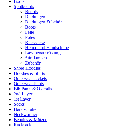
Boots
Splitboards
Boards
Bindungen
Bindungen Zubehör
Boots
Felle
Poles
Rucksäcke
Helme und Handschuhe
Lawinenausrüstung
Stirnlampen
Zubehör
Shred Hoodies
Hoodies & Shirts
Outerwear Jackets
Outerwear Pants
Bib Pants & Overalls
2nd Layer
1st Layer
Socks
Handschuhe
Neckwarmer
Beanies & Mützen
Rucksack