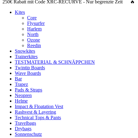
250€ Rabatt
mit Code
XRC-RECURVE
- Nur begrenzte Zeit 🔥
Kites
Core
Flysurfer
Harlem
North
Ozone
Reedin
Snowkites
Trainerkites
TESTMATERIAL & SCHNÄPPCHEN
Twintip Boards
Wave Boards
Bar
Trapez
Pads & Straps
Neopren
Helme
Impact & Floatation Vest
Rashvest & Layering
Technical Tops & Pants
Travelbags
Drybags
Sonnenschutz