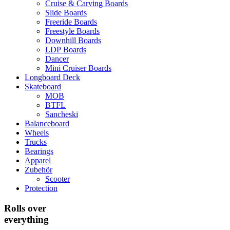
Cruise & Carving Boards
Slide Boards
Freeride Boards
Freestyle Boards
Downhill Boards
LDP Boards
Dancer
Mini Cruiser Boards
Longboard Deck
Skateboard
MOB
BTFL
Sancheski
Balanceboard
Wheels
Trucks
Bearings
Apparel
Zubehör
Scooter
Protection
Rolls over
everything