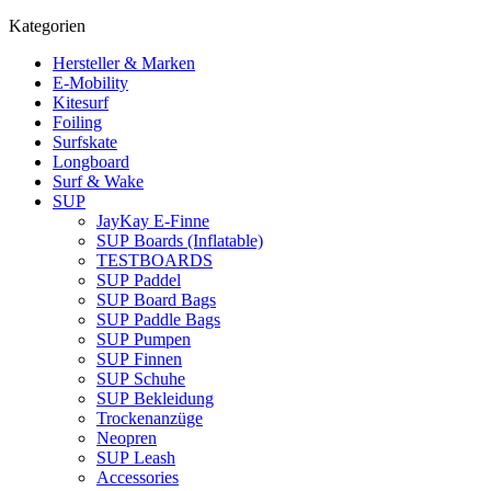
Kategorien
Hersteller & Marken
E-Mobility
Kitesurf
Foiling
Surfskate
Longboard
Surf & Wake
SUP
JayKay E-Finne
SUP Boards (Inflatable)
TESTBOARDS
SUP Paddel
SUP Board Bags
SUP Paddle Bags
SUP Pumpen
SUP Finnen
SUP Schuhe
SUP Bekleidung
Trockenanzüge
Neopren
SUP Leash
Accessories