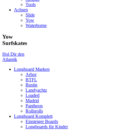
Tools
Achsen
Slide
Yow
Waterborne
Yow
Surfskates
Hol Dir den
Atlantik
Longboard Marken
Arbor
BTFL
Bustin
Landyachtz
Loaded
Madrid
Pantheon
Rollsrolls
Longboard Komplett
Einsteiger Boards
Longboards für Kinder