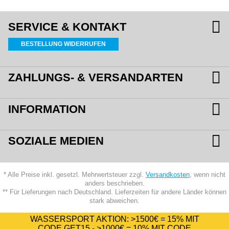
SERVICE & KONTAKT
BESTELLUNG WIDERRUFEN
ZAHLUNGS- & VERSANDARTEN
INFORMATION
SOZIALE MEDIEN
* Alle Preise inkl. gesetzl. Mehrwertsteuer zzgl.
Versandkosten
, wenn nicht
anders beschrieben.
** Für Lieferungen nach Deutschland. Lieferzeiten für andere Länder können
stark abweichen.
WASSERSPORT AKTION:
>1500€ = 15%
MIT
CODE
GET15
-
>1000€ = 10%
MIT CODE