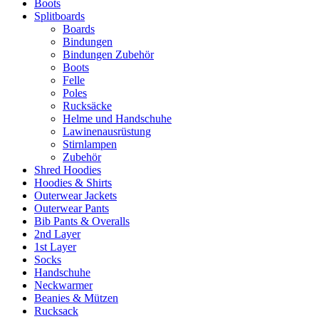
Boots
Splitboards
Boards
Bindungen
Bindungen Zubehör
Boots
Felle
Poles
Rucksäcke
Helme und Handschuhe
Lawinenausrüstung
Stirnlampen
Zubehör
Shred Hoodies
Hoodies & Shirts
Outerwear Jackets
Outerwear Pants
Bib Pants & Overalls
2nd Layer
1st Layer
Socks
Handschuhe
Neckwarmer
Beanies & Mützen
Rucksack