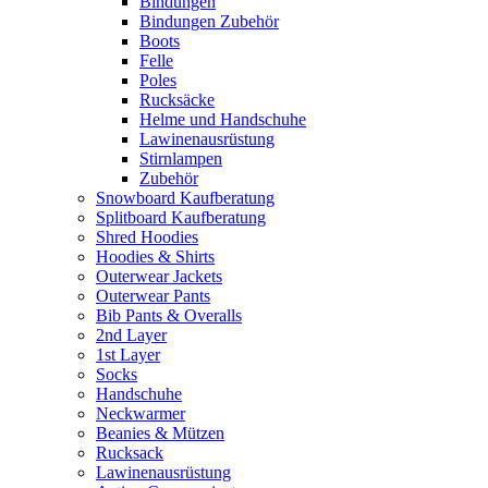
Bindungen
Bindungen Zubehör
Boots
Felle
Poles
Rucksäcke
Helme und Handschuhe
Lawinenausrüstung
Stirnlampen
Zubehör
Snowboard Kaufberatung
Splitboard Kaufberatung
Shred Hoodies
Hoodies & Shirts
Outerwear Jackets
Outerwear Pants
Bib Pants & Overalls
2nd Layer
1st Layer
Socks
Handschuhe
Neckwarmer
Beanies & Mützen
Rucksack
Lawinenausrüstung