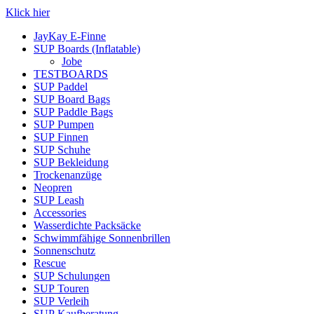
Klick hier
JayKay E-Finne
SUP Boards (Inflatable)
Jobe
TESTBOARDS
SUP Paddel
SUP Board Bags
SUP Paddle Bags
SUP Pumpen
SUP Finnen
SUP Schuhe
SUP Bekleidung
Trockenanzüge
Neopren
SUP Leash
Accessories
Wasserdichte Packsäcke
Schwimmfähige Sonnenbrillen
Sonnenschutz
Rescue
SUP Schulungen
SUP Touren
SUP Verleih
SUP Kaufberatung