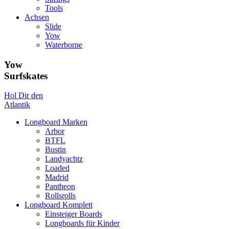
Tools
Achsen
Slide
Yow
Waterborne
Yow
Surfskates
Hol Dir den
Atlantik
Longboard Marken
Arbor
BTFL
Bustin
Landyachtz
Loaded
Madrid
Pantheon
Rollsrolls
Longboard Komplett
Einsteiger Boards
Longboards für Kinder