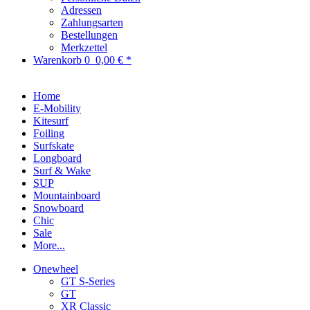
Adressen
Zahlungsarten
Bestellungen
Merkzettel
Warenkorb
0
0,00 € *
Home
E-Mobility
Kitesurf
Foiling
Surfskate
Longboard
Surf & Wake
SUP
Mountainboard
Snowboard
Chic
Sale
More...
Onewheel
GT S-Series
GT
XR Classic