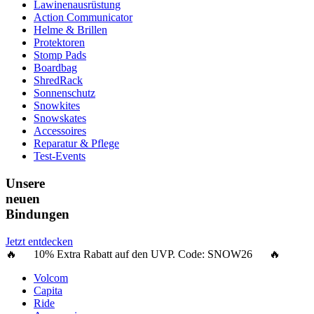
Lawinenausrüstung
Action Communicator
Helme & Brillen
Protektoren
Stomp Pads
Boardbag
ShredRack
Sonnenschutz
Snowkites
Snowskates
Accessoires
Reparatur & Pflege
Test-Events
Unsere
neuen
Bindungen
Jetzt entdecken
🔥 10% Extra Rabatt auf den UVP. Code:
SNOW26
🔥
Volcom
Capita
Ride