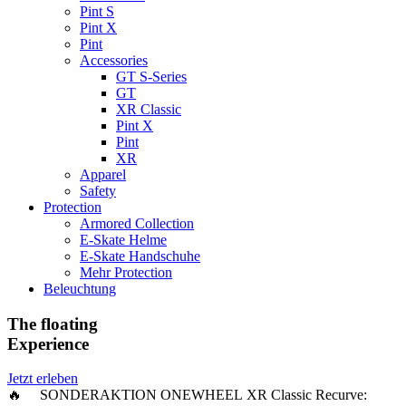
Pint S
Pint X
Pint
Accessories
GT S-Series
GT
XR Classic
Pint X
Pint
XR
Apparel
Safety
Protection
Armored Collection
E-Skate Helme
E-Skate Handschuhe
Mehr Protection
Beleuchtung
The floating
Experience
Jetzt erleben
🔥 SONDERAKTION ONEWHEEL XR Classic Recurve: