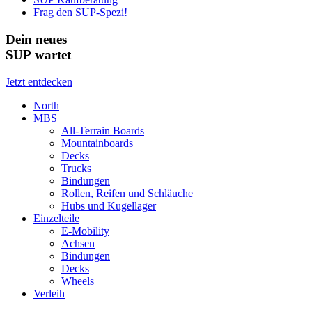
Frag den SUP-Spezi!
Dein neues
SUP wartet
Jetzt entdecken
North
MBS
All-Terrain Boards
Mountainboards
Decks
Trucks
Bindungen
Rollen, Reifen und Schläuche
Hubs und Kugellager
Einzelteile
E-Mobility
Achsen
Bindungen
Decks
Wheels
Verleih