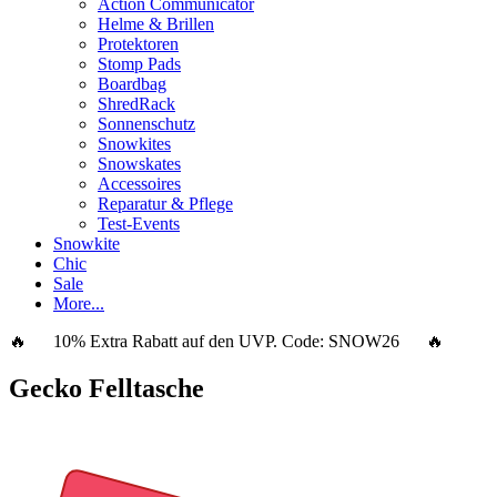
Action Communicator
Helme & Brillen
Protektoren
Stomp Pads
Boardbag
ShredRack
Sonnenschutz
Snowkites
Snowskates
Accessoires
Reparatur & Pflege
Test-Events
Snowkite
Chic
Sale
More...
🔥 10% Extra Rabatt auf den UVP. Code:
SNOW26
🔥
Gecko Felltasche