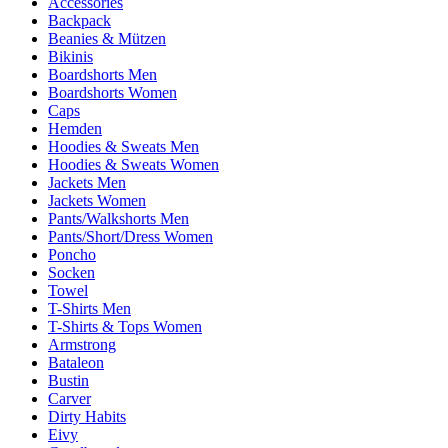
Accessories
Backpack
Beanies & Mützen
Bikinis
Boardshorts Men
Boardshorts Women
Caps
Hemden
Hoodies & Sweats Men
Hoodies & Sweats Women
Jackets Men
Jackets Women
Pants/Walkshorts Men
Pants/Short/Dress Women
Poncho
Socken
Towel
T-Shirts Men
T-Shirts & Tops Women
Armstrong
Bataleon
Bustin
Carver
Dirty Habits
Eivy