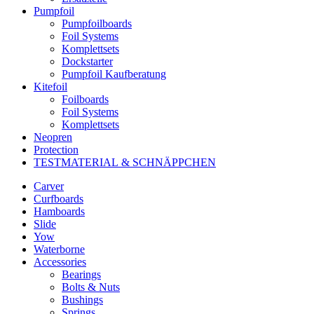
Pumpfoil
Pumpfoilboards
Foil Systems
Komplettsets
Dockstarter
Pumpfoil Kaufberatung
Kitefoil
Foilboards
Foil Systems
Komplettsets
Neopren
Protection
TESTMATERIAL & SCHNÄPPCHEN
Carver
Curfboards
Hamboards
Slide
Yow
Waterborne
Accessories
Bearings
Bolts & Nuts
Bushings
Springs