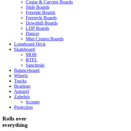
Cruise & Carving Boards
Slide Boards
Freeride Boards
Freestyle Boards
Downhill Boards
LDP Boards
Dancer
Mini Cruiser Boards
Longboard Deck
Skateboard
MOB
BTFL
Sancheski
Balanceboard
Wheels
Trucks
Bearings
Apparel
Zubehör
Scooter
Protection
Rolls over
everything