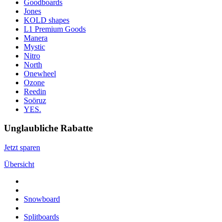
Goodboards
Jones
KOLD shapes
L1 Premium Goods
Manera
Mystic
Nitro
North
Onewheel
Ozone
Reedin
Soöruz
YES.
Unglaubliche Rabatte
Jetzt sparen
Übersicht
Snowboard
Splitboards