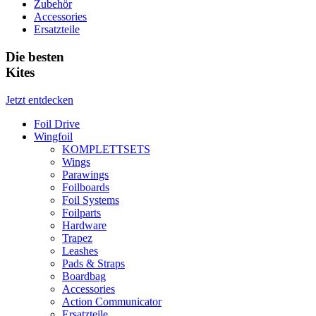
Zubehör
Accessories
Ersatzteile
Die besten
Kites
Jetzt entdecken
Foil Drive
Wingfoil
KOMPLETTSETS
Wings
Parawings
Foilboards
Foil Systems
Foilparts
Hardware
Trapez
Leashes
Pads & Straps
Boardbag
Accessories
Action Communicator
Ersatzteile