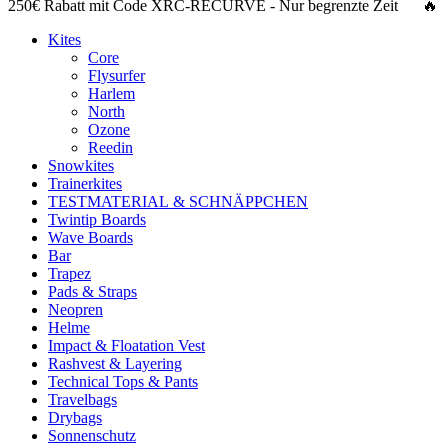
250€ Rabatt
mit Code
XRC-RECURVE
- Nur begrenzte Zeit 🔥
Kites
Core
Flysurfer
Harlem
North
Ozone
Reedin
Snowkites
Trainerkites
TESTMATERIAL & SCHNÄPPCHEN
Twintip Boards
Wave Boards
Bar
Trapez
Pads & Straps
Neopren
Helme
Impact & Floatation Vest
Rashvest & Layering
Technical Tops & Pants
Travelbags
Drybags
Sonnenschutz