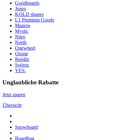
Goodboards
Jones
KOLD shapes
L1 Premium Goods
Manera
Mystic
Nitro
North
Onewheel
Ozone
Reedin
Soöruz
YES.
Unglaubliche Rabatte
Jetzt sparen
Übersicht
Snowboard
Boardbag