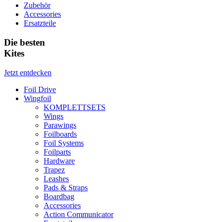
Zubehör
Accessories
Ersatzteile
Die besten
Kites
Jetzt entdecken
Foil Drive
Wingfoil
KOMPLETTSETS
Wings
Parawings
Foilboards
Foil Systems
Foilparts
Hardware
Trapez
Leashes
Pads & Straps
Boardbag
Accessories
Action Communicator