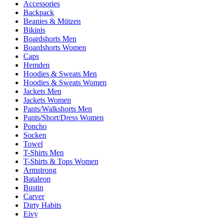
Accessories
Backpack
Beanies & Mützen
Bikinis
Boardshorts Men
Boardshorts Women
Caps
Hemden
Hoodies & Sweats Men
Hoodies & Sweats Women
Jackets Men
Jackets Women
Pants/Walkshorts Men
Pants/Short/Dress Women
Poncho
Socken
Towel
T-Shirts Men
T-Shirts & Tops Women
Armstrong
Bataleon
Bustin
Carver
Dirty Habits
Eivy