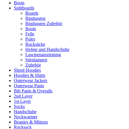
Boots
Splitboards
Boards
Bindungen
Bindungen Zubehör
Boots
Felle
Poles
Rucksäcke
Helme und Handschuhe
Lawinenausrüstung
Stirnlampen
Zubehör
Shred Hoodies
Hoodies & Shirts
Outerwear Jackets
Outerwear Pants
Bib Pants & Overalls
2nd Layer
1st Layer
Socks
Handschuhe
Neckwarmer
Beanies & Mützen
Rucksack