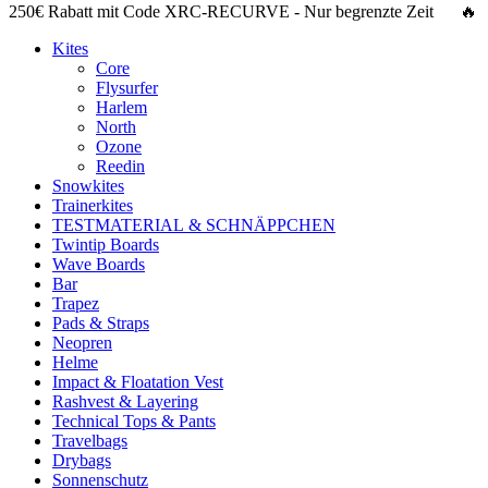
250€ Rabatt
mit Code
XRC-RECURVE
- Nur begrenzte Zeit 🔥
Kites
Core
Flysurfer
Harlem
North
Ozone
Reedin
Snowkites
Trainerkites
TESTMATERIAL & SCHNÄPPCHEN
Twintip Boards
Wave Boards
Bar
Trapez
Pads & Straps
Neopren
Helme
Impact & Floatation Vest
Rashvest & Layering
Technical Tops & Pants
Travelbags
Drybags
Sonnenschutz