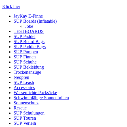
Klick hier
JayKay E-Finne
SUP Boards (Inflatable)
Jobe
TESTBOARDS
SUP Paddel
SUP Board Bags
SUP Paddle Bags
SUP Pumpen
SUP Finnen
SUP Schuhe
SUP Bekleidung
Trockenanzüge
Neopren
SUP Leash
Accessories
Wasserdichte Packsäcke
Schwimmfähige Sonnenbrillen
Sonnenschutz
Rescue
SUP Schulungen
SUP Touren
SUP Verleih