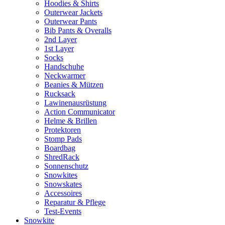
Hoodies & Shirts
Outerwear Jackets
Outerwear Pants
Bib Pants & Overalls
2nd Layer
1st Layer
Socks
Handschuhe
Neckwarmer
Beanies & Mützen
Rucksack
Lawinenausrüstung
Action Communicator
Helme & Brillen
Protektoren
Stomp Pads
Boardbag
ShredRack
Sonnenschutz
Snowkites
Snowskates
Accessoires
Reparatur & Pflege
Test-Events
Snowkite