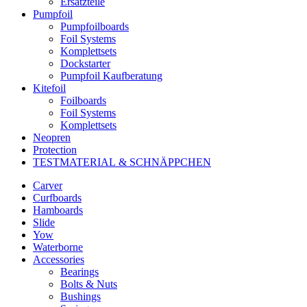
Ersatzteile
Pumpfoil
Pumpfoilboards
Foil Systems
Komplettsets
Dockstarter
Pumpfoil Kaufberatung
Kitefoil
Foilboards
Foil Systems
Komplettsets
Neopren
Protection
TESTMATERIAL & SCHNÄPPCHEN
Carver
Curfboards
Hamboards
Slide
Yow
Waterborne
Accessories
Bearings
Bolts & Nuts
Bushings