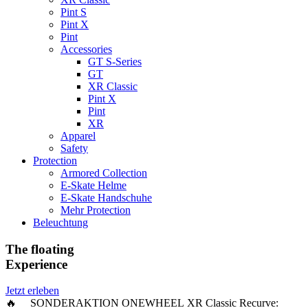
Pint S
Pint X
Pint
Accessories
GT S-Series
GT
XR Classic
Pint X
Pint
XR
Apparel
Safety
Protection
Armored Collection
E-Skate Helme
E-Skate Handschuhe
Mehr Protection
Beleuchtung
The floating
Experience
Jetzt erleben
🔥 SONDERAKTION ONEWHEEL XR Classic Recurve: