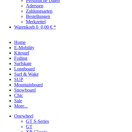
Persönliche Daten
Adressen
Zahlungsarten
Bestellungen
Merkzettel
Warenkorb
0
0,00 € *
Home
E-Mobility
Kitesurf
Foiling
Surfskate
Longboard
Surf & Wake
SUP
Mountainboard
Snowboard
Chic
Sale
More...
Onewheel
GT S-Series
GT
XR Classic