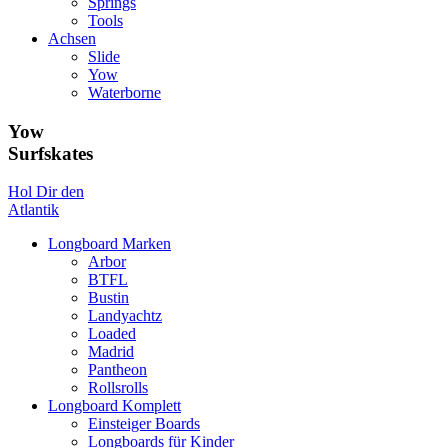
Springs
Tools
Achsen
Slide
Yow
Waterborne
Yow
Surfskates
Hol Dir den
Atlantik
Longboard Marken
Arbor
BTFL
Bustin
Landyachtz
Loaded
Madrid
Pantheon
Rollsrolls
Longboard Komplett
Einsteiger Boards
Longboards für Kinder