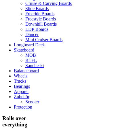
Cruise & Carving Boards
Slide Boards
Freeride Boards
Freestyle Boards
Downhill Boards
LDP Boards
Dancer
Mini Cruiser Boards
Longboard Deck
Skateboard
MOB
BTFL
Sancheski
Balanceboard
Wheels
Trucks
Bearings
Apparel
Zubehör
Scooter
Protection
Rolls over
everything