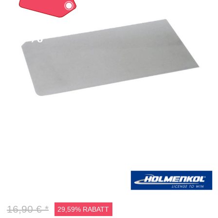
30%
16,90 € *
29,59% RABATT