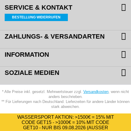
SERVICE & KONTAKT
BESTELLUNG WIDERRUFEN
ZAHLUNGS- & VERSANDARTEN
INFORMATION
SOZIALE MEDIEN
* Alle Preise inkl. gesetzl. Mehrwertsteuer zzgl.
Versandkosten
, wenn nicht
anders beschrieben.
** Für Lieferungen nach Deutschland. Lieferzeiten für andere Länder können
stark abweichen.
WASSERSPORT AKTION:
>1500€ = 15%
MIT
CODE
GET15
-
>1000€ = 10%
MIT CODE
GET10
- NUR BIS 09.08.2026 (AUSSER A