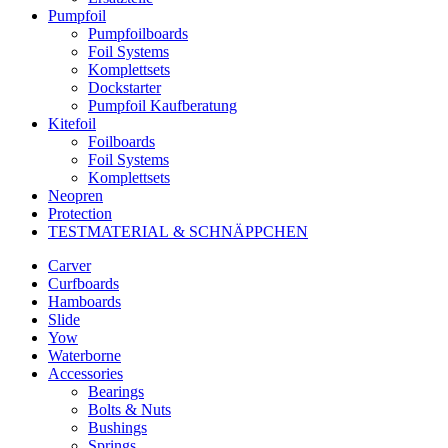
Pumpfoil
Pumpfoilboards
Foil Systems
Komplettsets
Dockstarter
Pumpfoil Kaufberatung
Kitefoil
Foilboards
Foil Systems
Komplettsets
Neopren
Protection
TESTMATERIAL & SCHNÄPPCHEN
Carver
Curfboards
Hamboards
Slide
Yow
Waterborne
Accessories
Bearings
Bolts & Nuts
Bushings
Springs