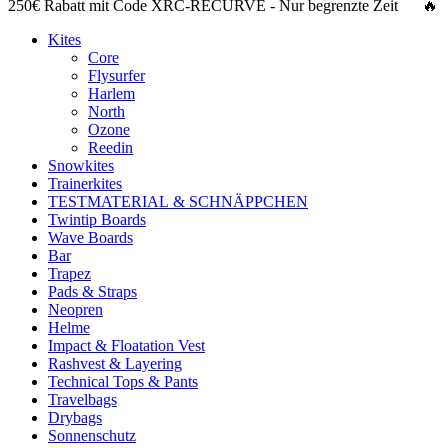
250€ Rabatt
mit Code
XRC-RECURVE
- Nur begrenzte Zeit 🔥
Kites
Core
Flysurfer
Harlem
North
Ozone
Reedin
Snowkites
Trainerkites
TESTMATERIAL & SCHNÄPPCHEN
Twintip Boards
Wave Boards
Bar
Trapez
Pads & Straps
Neopren
Helme
Impact & Floatation Vest
Rashvest & Layering
Technical Tops & Pants
Travelbags
Drybags
Sonnenschutz