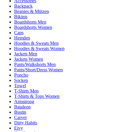
Accessories
Backpack
Beanies & Mützen
Bikinis
Boardshorts Men
Boardshorts Women
Caps
Hemden
Hoodies & Sweats Men
Hoodies & Sweats Women
Jackets Men
Jackets Women
Pants/Walkshorts Men
Pants/Short/Dress Women
Poncho
Socken
Towel
T-Shirts Men
T-Shirts & Tops Women
Armstrong
Bataleon
Bustin
Carver
Dirty Habits
Eivy