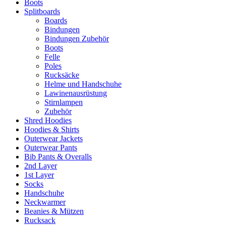
Boots
Splitboards
Boards
Bindungen
Bindungen Zubehör
Boots
Felle
Poles
Rucksäcke
Helme und Handschuhe
Lawinenausrüstung
Stirnlampen
Zubehör
Shred Hoodies
Hoodies & Shirts
Outerwear Jackets
Outerwear Pants
Bib Pants & Overalls
2nd Layer
1st Layer
Socks
Handschuhe
Neckwarmer
Beanies & Mützen
Rucksack