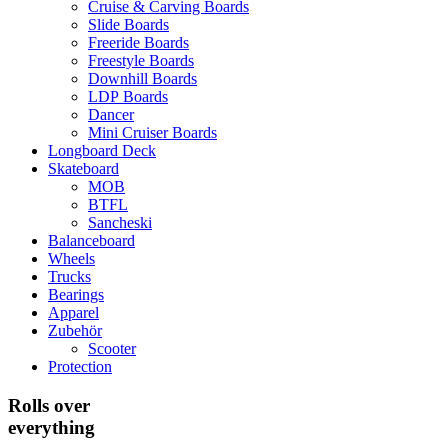
Cruise & Carving Boards
Slide Boards
Freeride Boards
Freestyle Boards
Downhill Boards
LDP Boards
Dancer
Mini Cruiser Boards
Longboard Deck
Skateboard
MOB
BTFL
Sancheski
Balanceboard
Wheels
Trucks
Bearings
Apparel
Zubehör
Scooter
Protection
Rolls over
everything