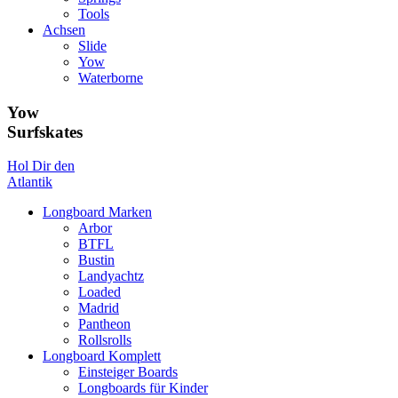
Tools
Achsen
Slide
Yow
Waterborne
Yow
Surfskates
Hol Dir den
Atlantik
Longboard Marken
Arbor
BTFL
Bustin
Landyachtz
Loaded
Madrid
Pantheon
Rollsrolls
Longboard Komplett
Einsteiger Boards
Longboards für Kinder