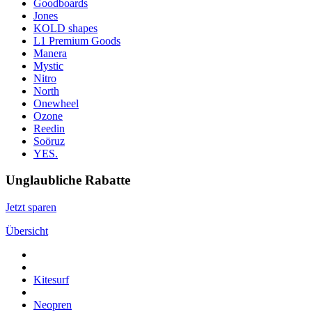
Goodboards
Jones
KOLD shapes
L1 Premium Goods
Manera
Mystic
Nitro
North
Onewheel
Ozone
Reedin
Soöruz
YES.
Unglaubliche Rabatte
Jetzt sparen
Übersicht
Kitesurf
Neopren