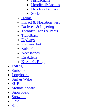
Handschuhe
Hoodies & Jackets
Hoods & Beanies
Socks
Helme
Impact & Floatation Vest
Rashvest & Layering
Technical Tops & Pants
Travelbags
Drybags
Sonnenschutz
Zubehör
Accessories
Ersatzteile
Kitesurf - Blog
Foiling
Surfskate
Longboard
Surf & Wake
SUP
Mountainboard
Snowboard
Snowkite
Chic
Sale