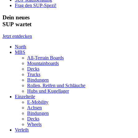
Frag den SUP-Spezi!
Dein neues
SUP wartet
Jetzt entdecken
North
MBS
All-Terrain Boards
Mountainboards
Decks
Trucks
Bindungen
Rollen, Reifen und Schläuche
Hubs und Kugellager
Einzelteile
E-Mobility
Achsen
Bindungen
Decks
Wheels
Verleih