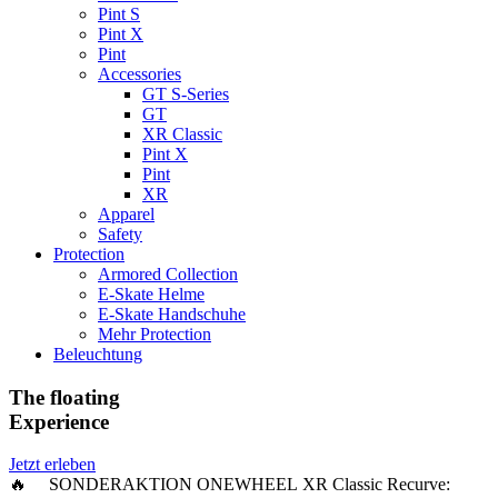
Pint S
Pint X
Pint
Accessories
GT S-Series
GT
XR Classic
Pint X
Pint
XR
Apparel
Safety
Protection
Armored Collection
E-Skate Helme
E-Skate Handschuhe
Mehr Protection
Beleuchtung
The floating
Experience
Jetzt erleben
🔥 SONDERAKTION ONEWHEEL XR Classic Recurve: