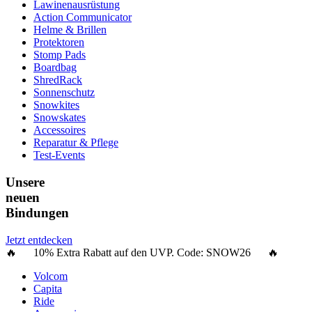
Lawinenausrüstung
Action Communicator
Helme & Brillen
Protektoren
Stomp Pads
Boardbag
ShredRack
Sonnenschutz
Snowkites
Snowskates
Accessoires
Reparatur & Pflege
Test-Events
Unsere
neuen
Bindungen
Jetzt entdecken
🔥 10% Extra Rabatt auf den UVP. Code:
SNOW26
🔥
Volcom
Capita
Ride