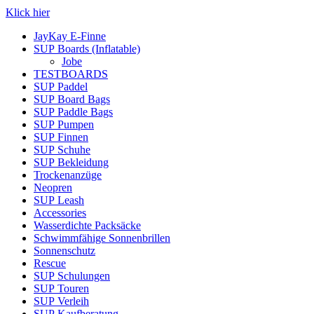
Klick hier
JayKay E-Finne
SUP Boards (Inflatable)
Jobe
TESTBOARDS
SUP Paddel
SUP Board Bags
SUP Paddle Bags
SUP Pumpen
SUP Finnen
SUP Schuhe
SUP Bekleidung
Trockenanzüge
Neopren
SUP Leash
Accessories
Wasserdichte Packsäcke
Schwimmfähige Sonnenbrillen
Sonnenschutz
Rescue
SUP Schulungen
SUP Touren
SUP Verleih
SUP Kaufberatung