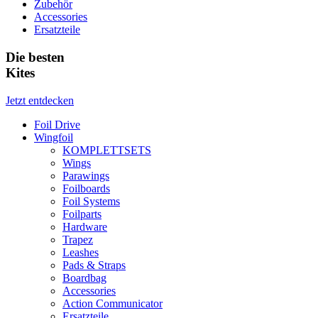
Zubehör
Accessories
Ersatzteile
Die besten
Kites
Jetzt entdecken
Foil Drive
Wingfoil
KOMPLETTSETS
Wings
Parawings
Foilboards
Foil Systems
Foilparts
Hardware
Trapez
Leashes
Pads & Straps
Boardbag
Accessories
Action Communicator
Ersatzteile