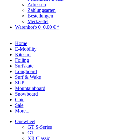
Adressen
Zahlungsarten
Bestellungen
Merkzettel
Warenkorb
0
0,00 € *
Home
E-Mobility
Kitesurf
Foiling
Surfskate
Longboard
Surf & Wake
SUP
Mountainboard
Snowboard
Chic
Sale
More...
Onewheel
GT S-Series
GT
XR Classic