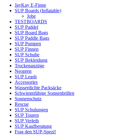
JayKay E-Finne
SUP Boards (Inflatable)
Jobe
TESTBOARDS
SUP Paddel
SUP Board Bags
SUP Paddle Bags
SUP Pumpen
SUP Finnen
SUP Schuhe
SUP Bekleidung
Trockenanzüge
Neopren
SUP Leash
Accessories
Wasserdichte Packsäcke
Schwimmfähige Sonnenbrillen
Sonnenschutz
Rescue
SUP Schulungen
SUP Touren
SUP Verleih
SUP Kaufberatung
Frag den SUP-Spezi!