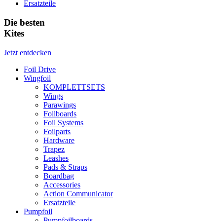
Ersatzteile
Die besten
Kites
Jetzt entdecken
Foil Drive
Wingfoil
KOMPLETTSETS
Wings
Parawings
Foilboards
Foil Systems
Foilparts
Hardware
Trapez
Leashes
Pads & Straps
Boardbag
Accessories
Action Communicator
Ersatzteile
Pumpfoil
Pumpfoilboards