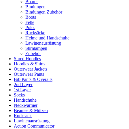
Boards
Bindungen
Bindungen Zubehör
Boots
Felle
Poles
Rucksäcke
Helme und Handschuhe
Lawinenausrüstung
Stirnlampen
Zubehör
Shred Hoodies
Hoodies & Shirts
Outerwear Jackets
Outerwear Pants
Bib Pants & Overalls
2nd Layer
1st Layer
Socks
Handschuhe
Neckwarmer
Beanies & Mützen
Rucksack
Lawinenausrüstung
Action Communicator