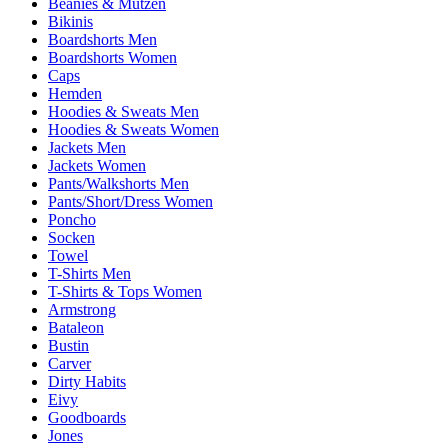
Beanies & Mützen
Bikinis
Boardshorts Men
Boardshorts Women
Caps
Hemden
Hoodies & Sweats Men
Hoodies & Sweats Women
Jackets Men
Jackets Women
Pants/Walkshorts Men
Pants/Short/Dress Women
Poncho
Socken
Towel
T-Shirts Men
T-Shirts & Tops Women
Armstrong
Bataleon
Bustin
Carver
Dirty Habits
Eivy
Goodboards
Jones