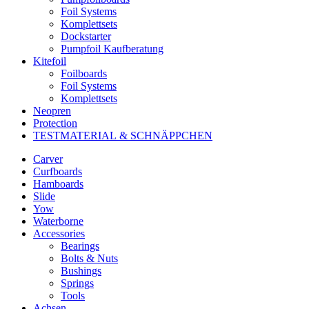
Foil Systems
Komplettsets
Dockstarter
Pumpfoil Kaufberatung
Kitefoil
Foilboards
Foil Systems
Komplettsets
Neopren
Protection
TESTMATERIAL & SCHNÄPPCHEN
Carver
Curfboards
Hamboards
Slide
Yow
Waterborne
Accessories
Bearings
Bolts & Nuts
Bushings
Springs
Tools
Achsen