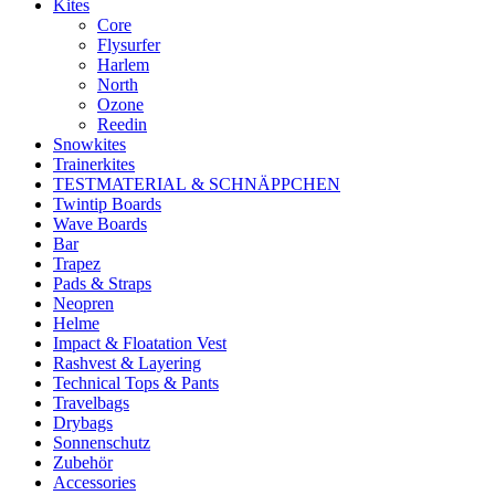
Kites
Core
Flysurfer
Harlem
North
Ozone
Reedin
Snowkites
Trainerkites
TESTMATERIAL & SCHNÄPPCHEN
Twintip Boards
Wave Boards
Bar
Trapez
Pads & Straps
Neopren
Helme
Impact & Floatation Vest
Rashvest & Layering
Technical Tops & Pants
Travelbags
Drybags
Sonnenschutz
Zubehör
Accessories