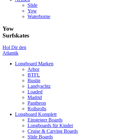
Slide
Yow
Waterborne
Yow
Surfskates
Hol Dir den
Atlantik
Longboard Marken
Arbor
BTFL
Bustin
Landyachtz
Loaded
Madrid
Pantheon
Rollsrolls
Longboard Komplett
Einsteiger Boards
Longboards für Kinder
Cruise & Carving Boards
Slide Boards