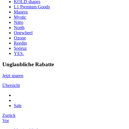
KOLD shapes
L1 Premium Goods
Manera
Mystic
Nitro
North
Onewheel
Ozone
Reedin
Soöruz
YES.
Unglaubliche Rabatte
Jetzt sparen
Übersicht
Sale
Zurück
Vor