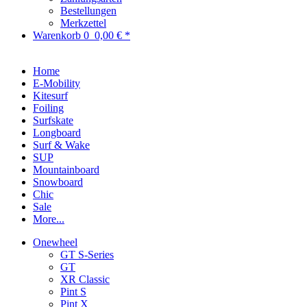
Bestellungen
Merkzettel
Warenkorb
0
0,00 € *
Home
E-Mobility
Kitesurf
Foiling
Surfskate
Longboard
Surf & Wake
SUP
Mountainboard
Snowboard
Chic
Sale
More...
Onewheel
GT S-Series
GT
XR Classic
Pint S
Pint X