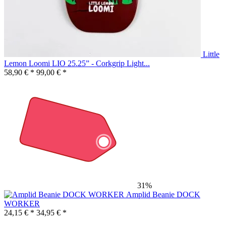
Little
Lemon Loomi LIO 25.25” - Corkgrip Light...
58,90 € *
99,00 € *
31%
Amplid Beanie DOCK
WORKER
24,15 € *
34,95 € *