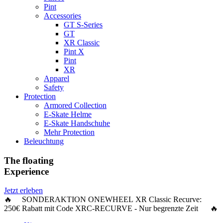
Pint
Accessories
GT S-Series
GT
XR Classic
Pint X
Pint
XR
Apparel
Safety
Protection
Armored Collection
E-Skate Helme
E-Skate Handschuhe
Mehr Protection
Beleuchtung
The floating
Experience
Jetzt erleben
🔥 SONDERAKTION ONEWHEEL XR Classic Recurve:
250€ Rabatt
mit Code
XRC-RECURVE
- Nur begrenzte Zeit 🔥