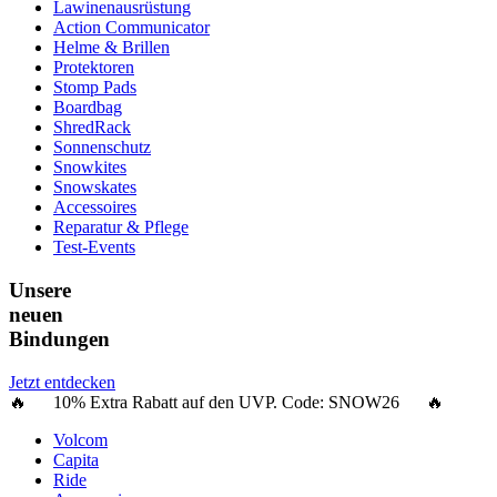
Lawinenausrüstung
Action Communicator
Helme & Brillen
Protektoren
Stomp Pads
Boardbag
ShredRack
Sonnenschutz
Snowkites
Snowskates
Accessoires
Reparatur & Pflege
Test-Events
Unsere
neuen
Bindungen
Jetzt entdecken
🔥 10% Extra Rabatt auf den UVP. Code:
SNOW26
🔥
Volcom
Capita
Ride