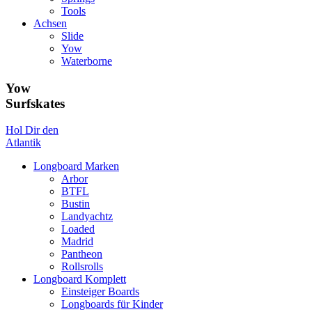
Tools
Achsen
Slide
Yow
Waterborne
Yow
Surfskates
Hol Dir den
Atlantik
Longboard Marken
Arbor
BTFL
Bustin
Landyachtz
Loaded
Madrid
Pantheon
Rollsrolls
Longboard Komplett
Einsteiger Boards
Longboards für Kinder