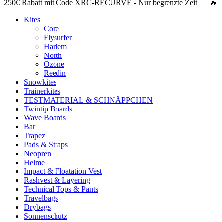
250€ Rabatt
mit Code
XRC-RECURVE
- Nur begrenzte Zeit 🔥
Kites
Core
Flysurfer
Harlem
North
Ozone
Reedin
Snowkites
Trainerkites
TESTMATERIAL & SCHNÄPPCHEN
Twintip Boards
Wave Boards
Bar
Trapez
Pads & Straps
Neopren
Helme
Impact & Floatation Vest
Rashvest & Layering
Technical Tops & Pants
Travelbags
Drybags
Sonnenschutz