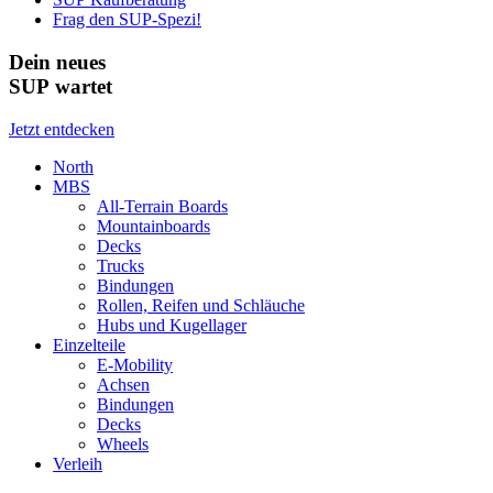
Frag den SUP-Spezi!
Dein neues
SUP wartet
Jetzt entdecken
North
MBS
All-Terrain Boards
Mountainboards
Decks
Trucks
Bindungen
Rollen, Reifen und Schläuche
Hubs und Kugellager
Einzelteile
E-Mobility
Achsen
Bindungen
Decks
Wheels
Verleih