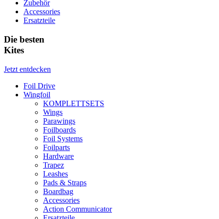
Zubehör
Accessories
Ersatzteile
Die besten
Kites
Jetzt entdecken
Foil Drive
Wingfoil
KOMPLETTSETS
Wings
Parawings
Foilboards
Foil Systems
Foilparts
Hardware
Trapez
Leashes
Pads & Straps
Boardbag
Accessories
Action Communicator
Ersatzteile