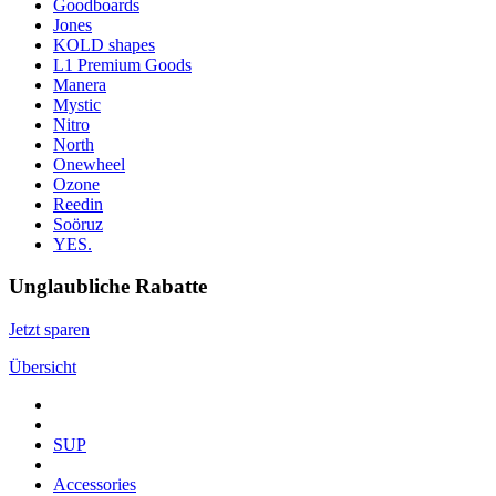
Goodboards
Jones
KOLD shapes
L1 Premium Goods
Manera
Mystic
Nitro
North
Onewheel
Ozone
Reedin
Soöruz
YES.
Unglaubliche Rabatte
Jetzt sparen
Übersicht
SUP
Accessories