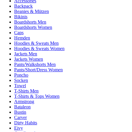
Accessories
Backpack
Beanies & Mützen
Bikinis
Boardshorts Men
Boardshorts Women
Caps
Hemden
Hoodies & Sweats Men
Hoodies & Sweats Women
Jackets Men
Jackets Women
Pants/Walkshorts Men
Pants/Short/Dress Women
Poncho
Socken
Towel
T-Shirts Men
T-Shirts & Tops Women
Armstrong
Bataleon
Bustin
Carver
Dirty Habits
Eivy