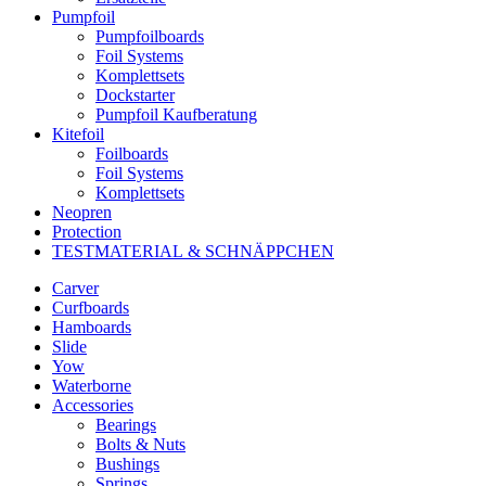
Pumpfoil
Pumpfoilboards
Foil Systems
Komplettsets
Dockstarter
Pumpfoil Kaufberatung
Kitefoil
Foilboards
Foil Systems
Komplettsets
Neopren
Protection
TESTMATERIAL & SCHNÄPPCHEN
Carver
Curfboards
Hamboards
Slide
Yow
Waterborne
Accessories
Bearings
Bolts & Nuts
Bushings
Springs