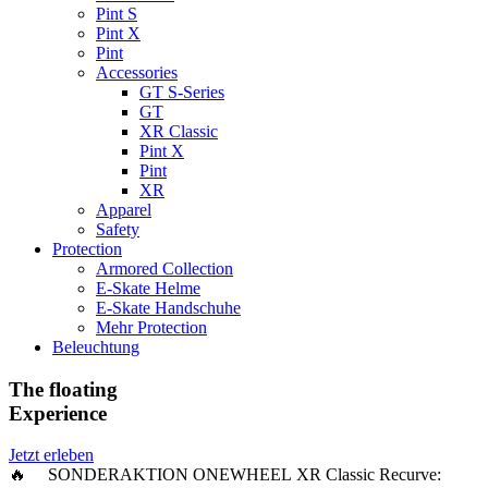
Pint S
Pint X
Pint
Accessories
GT S-Series
GT
XR Classic
Pint X
Pint
XR
Apparel
Safety
Protection
Armored Collection
E-Skate Helme
E-Skate Handschuhe
Mehr Protection
Beleuchtung
The floating
Experience
Jetzt erleben
🔥 SONDERAKTION ONEWHEEL XR Classic Recurve: