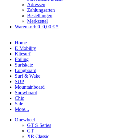
Adressen
Zahlungsarten
Bestellungen
Merkzettel
Warenkorb
0
0,00 € *
Home
E-Mobility
Kitesurf
Foiling
Surfskate
Longboard
Surf & Wake
SUP
Mountainboard
Snowboard
Chic
Sale
More...
Onewheel
GT S-Series
GT
XR Classic