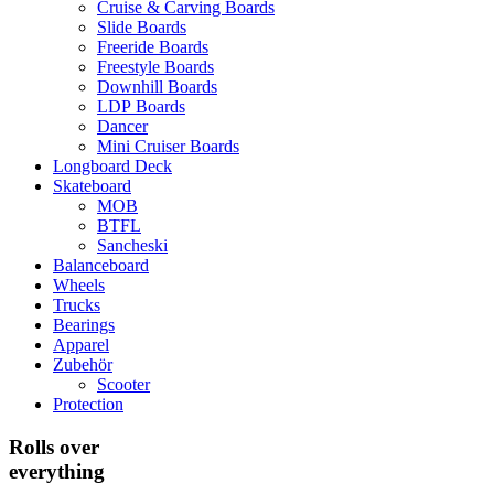
Cruise & Carving Boards
Slide Boards
Freeride Boards
Freestyle Boards
Downhill Boards
LDP Boards
Dancer
Mini Cruiser Boards
Longboard Deck
Skateboard
MOB
BTFL
Sancheski
Balanceboard
Wheels
Trucks
Bearings
Apparel
Zubehör
Scooter
Protection
Rolls over
everything