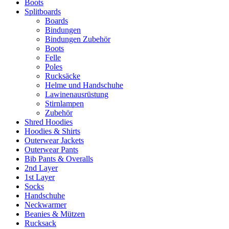
Boots
Splitboards
Boards
Bindungen
Bindungen Zubehör
Boots
Felle
Poles
Rucksäcke
Helme und Handschuhe
Lawinenausrüstung
Stirnlampen
Zubehör
Shred Hoodies
Hoodies & Shirts
Outerwear Jackets
Outerwear Pants
Bib Pants & Overalls
2nd Layer
1st Layer
Socks
Handschuhe
Neckwarmer
Beanies & Mützen
Rucksack