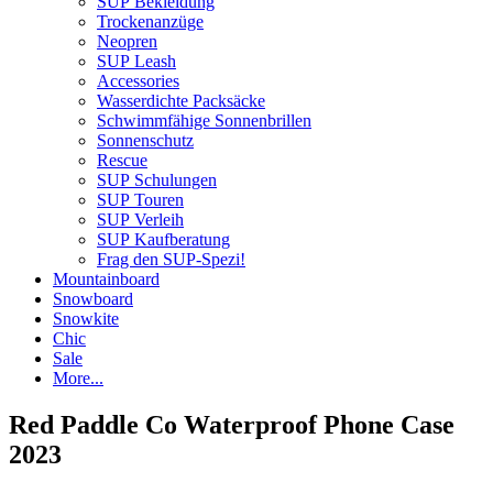
SUP Bekleidung
Trockenanzüge
Neopren
SUP Leash
Accessories
Wasserdichte Packsäcke
Schwimmfähige Sonnenbrillen
Sonnenschutz
Rescue
SUP Schulungen
SUP Touren
SUP Verleih
SUP Kaufberatung
Frag den SUP-Spezi!
Mountainboard
Snowboard
Snowkite
Chic
Sale
More...
Red Paddle Co Waterproof Phone Case
2023