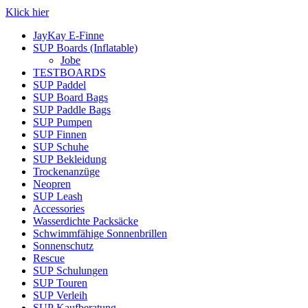
Klick hier
JayKay E-Finne
SUP Boards (Inflatable)
Jobe
TESTBOARDS
SUP Paddel
SUP Board Bags
SUP Paddle Bags
SUP Pumpen
SUP Finnen
SUP Schuhe
SUP Bekleidung
Trockenanzüge
Neopren
SUP Leash
Accessories
Wasserdichte Packsäcke
Schwimmfähige Sonnenbrillen
Sonnenschutz
Rescue
SUP Schulungen
SUP Touren
SUP Verleih
SUP Kaufberatung