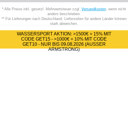
* Alle Preise inkl. gesetzl. Mehrwertsteuer zzgl.
Versandkosten
, wenn nicht
anders beschrieben.
** Für Lieferungen nach Deutschland. Lieferzeiten für andere Länder können
stark abweichen.
WASSERSPORT AKTION:
>1500€ = 15%
MIT
CODE
GET15
-
>1000€ = 10%
MIT CODE
GET10
- NUR BIS 09.08.2026 (AUSSER A
RMSTRONG)