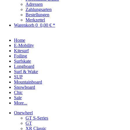
Adressen
Zahlungsarten
Bestellungen
Merkzettel
Warenkorb
0
0,00 € *
Home
E-Mobility
Kitesurf
Foiling
Surfskate
Longboard
Surf & Wake
SUP
Mountainboard
Snowboard
Chic
Sale
More...
Onewheel
GT S-Series
GT
XR Classic