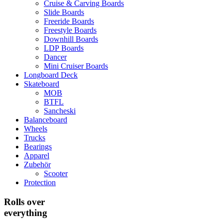
Cruise & Carving Boards
Slide Boards
Freeride Boards
Freestyle Boards
Downhill Boards
LDP Boards
Dancer
Mini Cruiser Boards
Longboard Deck
Skateboard
MOB
BTFL
Sancheski
Balanceboard
Wheels
Trucks
Bearings
Apparel
Zubehör
Scooter
Protection
Rolls over
everything