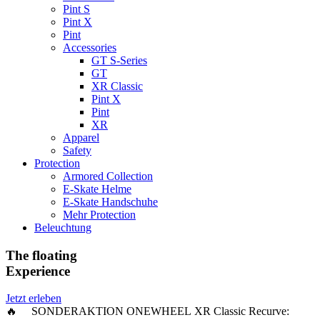
Pint S
Pint X
Pint
Accessories
GT S-Series
GT
XR Classic
Pint X
Pint
XR
Apparel
Safety
Protection
Armored Collection
E-Skate Helme
E-Skate Handschuhe
Mehr Protection
Beleuchtung
The floating
Experience
Jetzt erleben
🔥 SONDERAKTION ONEWHEEL XR Classic Recurve: