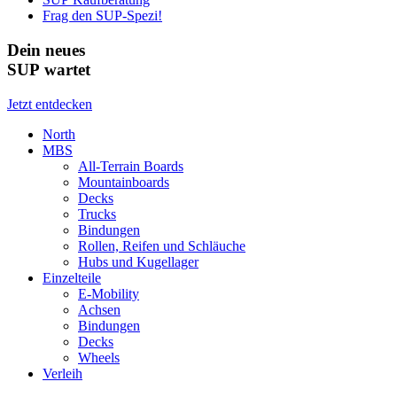
Frag den SUP-Spezi!
Dein neues
SUP wartet
Jetzt entdecken
North
MBS
All-Terrain Boards
Mountainboards
Decks
Trucks
Bindungen
Rollen, Reifen und Schläuche
Hubs und Kugellager
Einzelteile
E-Mobility
Achsen
Bindungen
Decks
Wheels
Verleih