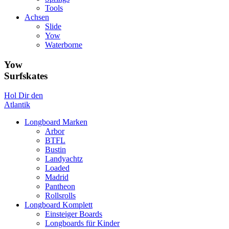
Tools
Achsen
Slide
Yow
Waterborne
Yow
Surfskates
Hol Dir den
Atlantik
Longboard Marken
Arbor
BTFL
Bustin
Landyachtz
Loaded
Madrid
Pantheon
Rollsrolls
Longboard Komplett
Einsteiger Boards
Longboards für Kinder