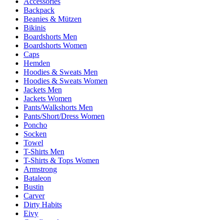
Accessories
Backpack
Beanies & Mützen
Bikinis
Boardshorts Men
Boardshorts Women
Caps
Hemden
Hoodies & Sweats Men
Hoodies & Sweats Women
Jackets Men
Jackets Women
Pants/Walkshorts Men
Pants/Short/Dress Women
Poncho
Socken
Towel
T-Shirts Men
T-Shirts & Tops Women
Armstrong
Bataleon
Bustin
Carver
Dirty Habits
Eivy