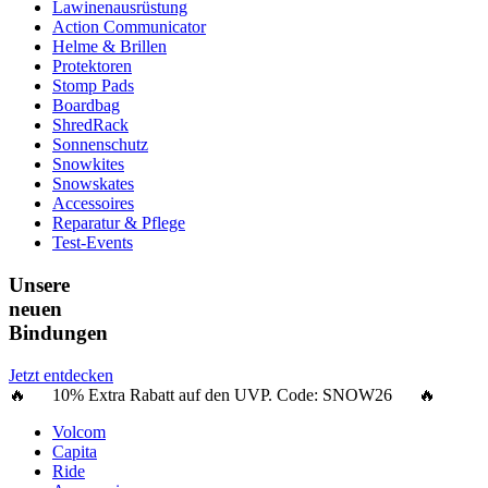
Lawinenausrüstung
Action Communicator
Helme & Brillen
Protektoren
Stomp Pads
Boardbag
ShredRack
Sonnenschutz
Snowkites
Snowskates
Accessoires
Reparatur & Pflege
Test-Events
Unsere
neuen
Bindungen
Jetzt entdecken
🔥 10% Extra Rabatt auf den UVP. Code:
SNOW26
🔥
Volcom
Capita
Ride