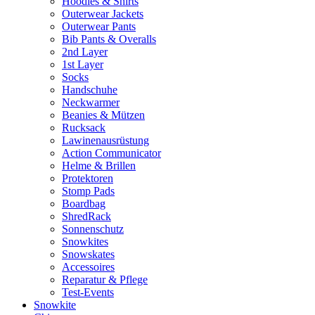
Hoodies & Shirts
Outerwear Jackets
Outerwear Pants
Bib Pants & Overalls
2nd Layer
1st Layer
Socks
Handschuhe
Neckwarmer
Beanies & Mützen
Rucksack
Lawinenausrüstung
Action Communicator
Helme & Brillen
Protektoren
Stomp Pads
Boardbag
ShredRack
Sonnenschutz
Snowkites
Snowskates
Accessoires
Reparatur & Pflege
Test-Events
Snowkite