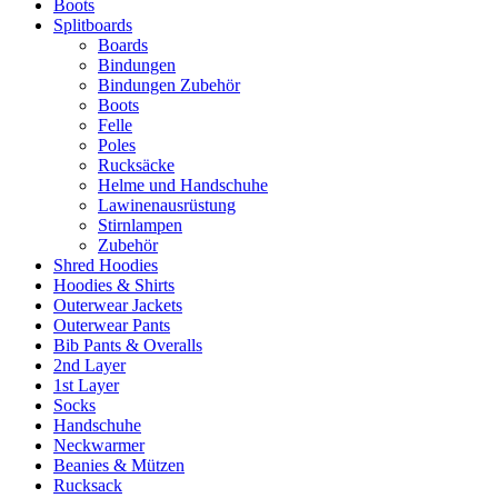
Boots
Splitboards
Boards
Bindungen
Bindungen Zubehör
Boots
Felle
Poles
Rucksäcke
Helme und Handschuhe
Lawinenausrüstung
Stirnlampen
Zubehör
Shred Hoodies
Hoodies & Shirts
Outerwear Jackets
Outerwear Pants
Bib Pants & Overalls
2nd Layer
1st Layer
Socks
Handschuhe
Neckwarmer
Beanies & Mützen
Rucksack