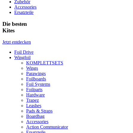
Zubehör
Accessories
Ersatzteile
Die besten
Kites
Jetzt entdecken
Foil Drive
Wingfoil
KOMPLETTSETS
Wings
Parawings
Foilboards
Foil Systems
Foilparts
Hardware
Trapez
Leashes
Pads & Straps
Boardbag
Accessories
Action Communicator
Ersatzteile