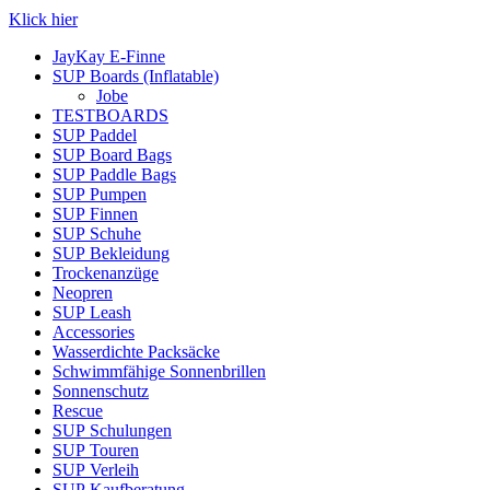
Klick hier
JayKay E-Finne
SUP Boards (Inflatable)
Jobe
TESTBOARDS
SUP Paddel
SUP Board Bags
SUP Paddle Bags
SUP Pumpen
SUP Finnen
SUP Schuhe
SUP Bekleidung
Trockenanzüge
Neopren
SUP Leash
Accessories
Wasserdichte Packsäcke
Schwimmfähige Sonnenbrillen
Sonnenschutz
Rescue
SUP Schulungen
SUP Touren
SUP Verleih
SUP Kaufberatung