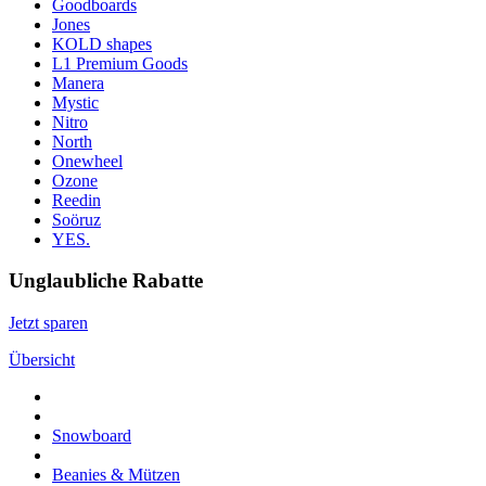
Goodboards
Jones
KOLD shapes
L1 Premium Goods
Manera
Mystic
Nitro
North
Onewheel
Ozone
Reedin
Soöruz
YES.
Unglaubliche Rabatte
Jetzt sparen
Übersicht
Snowboard
Beanies & Mützen