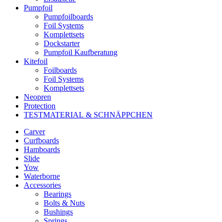
Pumpfoil
Pumpfoilboards
Foil Systems
Komplettsets
Dockstarter
Pumpfoil Kaufberatung
Kitefoil
Foilboards
Foil Systems
Komplettsets
Neopren
Protection
TESTMATERIAL & SCHNÄPPCHEN
Carver
Curfboards
Hamboards
Slide
Yow
Waterborne
Accessories
Bearings
Bolts & Nuts
Bushings
Springs