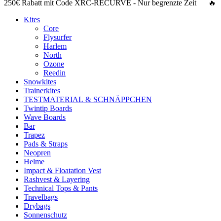
250€ Rabatt
mit Code
XRC-RECURVE
- Nur begrenzte Zeit 🔥
Kites
Core
Flysurfer
Harlem
North
Ozone
Reedin
Snowkites
Trainerkites
TESTMATERIAL & SCHNÄPPCHEN
Twintip Boards
Wave Boards
Bar
Trapez
Pads & Straps
Neopren
Helme
Impact & Floatation Vest
Rashvest & Layering
Technical Tops & Pants
Travelbags
Drybags
Sonnenschutz