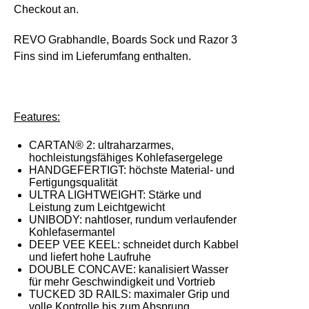
Checkout an.
REVO Grabhandle, Boards Sock und Razor 3
Fins sind im Lieferumfang enthalten.
Features:
CARTAN® 2:
ultraharzarmes,
hochleistungsfähiges Kohlefasergelege
HANDGEFERTIGT:
höchste Material- und
Fertigungsqualität
ULTRA LIGHTWEIGHT:
Stärke und
Leistung zum Leichtgewicht
UNIBODY:
nahtloser, rundum verlaufender
Kohlefasermantel
DEEP VEE KEEL:
schneidet durch Kabbel
und liefert hohe Laufruhe
DOUBLE CONCAVE:
kanalisiert Wasser
für mehr Geschwindigkeit und Vortrieb
TUCKED 3D RAILS:
maximaler Grip und
volle Kontrolle bis zum Absprung