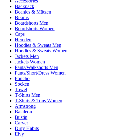
Accessories
Backpack
Beanies & Mützen
Bikinis
Boardshorts Men
Boardshorts Women
Caps
Hemden
Hoodies & Sweats Men
Hoodies & Sweats Women
Jackets Men
Jackets Women
Pants/Walkshorts Men
Pants/Short/Dress Women
Poncho
Socken
Towel
T-Shirts Men
T-Shirts & Tops Women
Armstrong
Bataleon
Bustin
Carver
Dirty Habits
Eivy