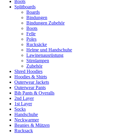
Boots
Splitboards
Boards
Bindungen
Bindungen Zubehör
Boots
Felle
Poles
Rucksäcke
Helme und Handschuhe
Lawinenausrüstung
Stirnlampen
Zubehör
Shred Hoodies
Hoodies & Shirts
Outerwear Jackets
Outerwear Pants
Bib Pants & Overalls
2nd Layer
1st Layer
Socks
Handschuhe
Neckwarmer
Beanies & Mützen
Rucksack