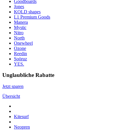
Goodboards
Jones
KOLD shapes
L1 Premium Goods
Manera
Mystic
Nitro
North
Onewheel
Ozone
Reedin
Soöruz
YES.
Unglaubliche Rabatte
Jetzt sparen
Übersicht
Kitesurf
Neopren