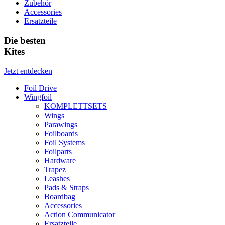
Zubehör
Accessories
Ersatzteile
Die besten
Kites
Jetzt entdecken
Foil Drive
Wingfoil
KOMPLETTSETS
Wings
Parawings
Foilboards
Foil Systems
Foilparts
Hardware
Trapez
Leashes
Pads & Straps
Boardbag
Accessories
Action Communicator
Ersatzteile