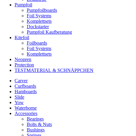
Pumpfoil
Pumpfoilboards
Foil Systems
Komplettsets
Dockstarter
Pumpfoil Kaufberatung
Kitefoil
Foilboards
Foil Systems
Komplettsets
Neopren
Protection
TESTMATERIAL & SCHNÄPPCHEN
Carver
Curfboards
Hamboards
Slide
Yow
Waterborne
Accessories
Bearings
Bolts & Nuts
Bushings
Springs