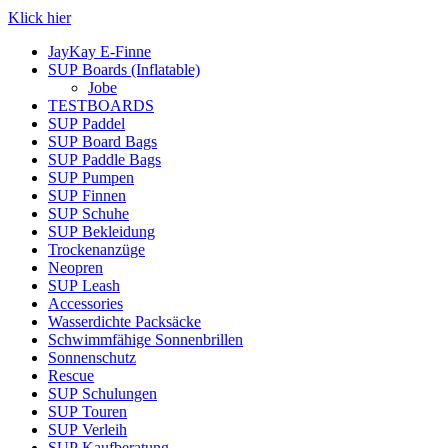
Klick hier
JayKay E-Finne
SUP Boards (Inflatable)
Jobe
TESTBOARDS
SUP Paddel
SUP Board Bags
SUP Paddle Bags
SUP Pumpen
SUP Finnen
SUP Schuhe
SUP Bekleidung
Trockenanzüge
Neopren
SUP Leash
Accessories
Wasserdichte Packsäcke
Schwimmfähige Sonnenbrillen
Sonnenschutz
Rescue
SUP Schulungen
SUP Touren
SUP Verleih
SUP Kaufberatung