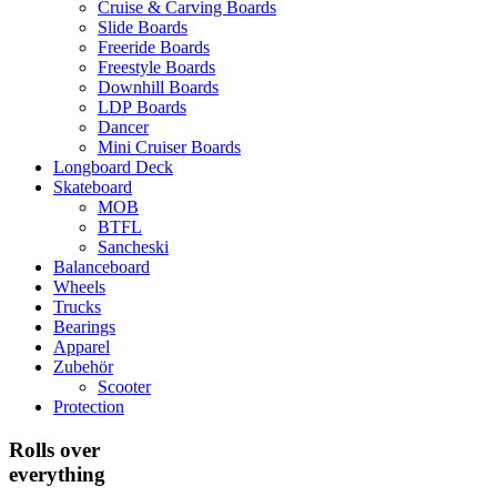
Cruise & Carving Boards
Slide Boards
Freeride Boards
Freestyle Boards
Downhill Boards
LDP Boards
Dancer
Mini Cruiser Boards
Longboard Deck
Skateboard
MOB
BTFL
Sancheski
Balanceboard
Wheels
Trucks
Bearings
Apparel
Zubehör
Scooter
Protection
Rolls over
everything