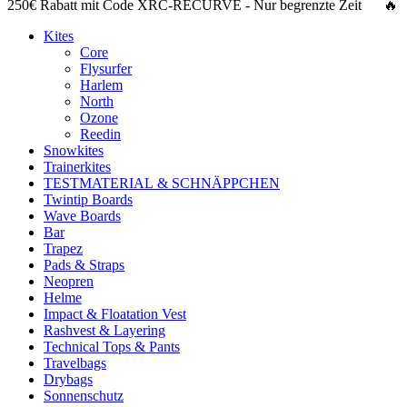
250€ Rabatt
mit Code
XRC-RECURVE
- Nur begrenzte Zeit 🔥
Kites
Core
Flysurfer
Harlem
North
Ozone
Reedin
Snowkites
Trainerkites
TESTMATERIAL & SCHNÄPPCHEN
Twintip Boards
Wave Boards
Bar
Trapez
Pads & Straps
Neopren
Helme
Impact & Floatation Vest
Rashvest & Layering
Technical Tops & Pants
Travelbags
Drybags
Sonnenschutz