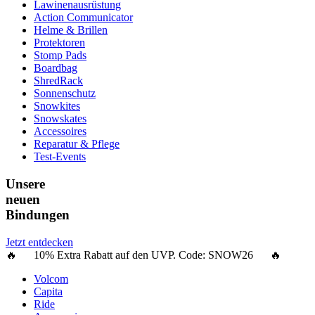
Lawinenausrüstung
Action Communicator
Helme & Brillen
Protektoren
Stomp Pads
Boardbag
ShredRack
Sonnenschutz
Snowkites
Snowskates
Accessoires
Reparatur & Pflege
Test-Events
Unsere
neuen
Bindungen
Jetzt entdecken
🔥 10% Extra Rabatt auf den UVP. Code:
SNOW26
🔥
Volcom
Capita
Ride