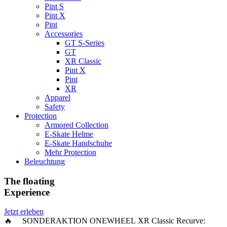
Pint S
Pint X
Pint
Accessories
GT S-Series
GT
XR Classic
Pint X
Pint
XR
Apparel
Safety
Protection
Armored Collection
E-Skate Helme
E-Skate Handschuhe
Mehr Protection
Beleuchtung
The floating
Experience
Jetzt erleben
🔥 SONDERAKTION ONEWHEEL XR Classic Recurve: