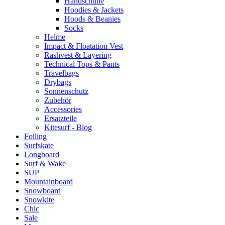
Handschuhe
Hoodies & Jackets
Hoods & Beanies
Socks
Helme
Impact & Floatation Vest
Rashvest & Layering
Technical Tops & Pants
Travelbags
Drybags
Sonnenschutz
Zubehör
Accessories
Ersatzteile
Kitesurf - Blog
Foiling
Surfskate
Longboard
Surf & Wake
SUP
Mountainboard
Snowboard
Snowkite
Chic
Sale