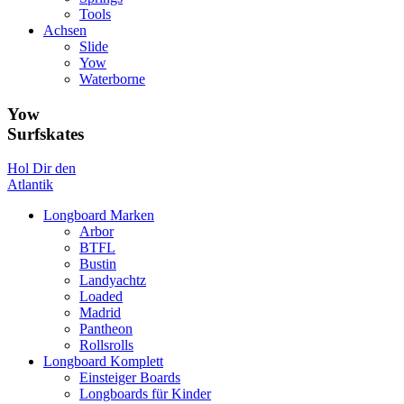
Tools
Achsen
Slide
Yow
Waterborne
Yow
Surfskates
Hol Dir den
Atlantik
Longboard Marken
Arbor
BTFL
Bustin
Landyachtz
Loaded
Madrid
Pantheon
Rollsrolls
Longboard Komplett
Einsteiger Boards
Longboards für Kinder