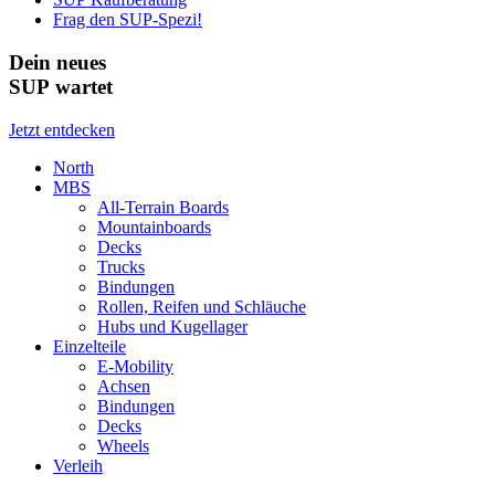
Frag den SUP-Spezi!
Dein neues
SUP wartet
Jetzt entdecken
North
MBS
All-Terrain Boards
Mountainboards
Decks
Trucks
Bindungen
Rollen, Reifen und Schläuche
Hubs und Kugellager
Einzelteile
E-Mobility
Achsen
Bindungen
Decks
Wheels
Verleih