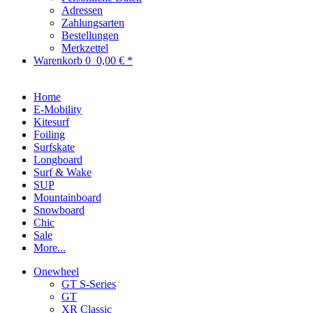
Adressen
Zahlungsarten
Bestellungen
Merkzettel
Warenkorb
0
0,00 € *
Home
E-Mobility
Kitesurf
Foiling
Surfskate
Longboard
Surf & Wake
SUP
Mountainboard
Snowboard
Chic
Sale
More...
Onewheel
GT S-Series
GT
XR Classic