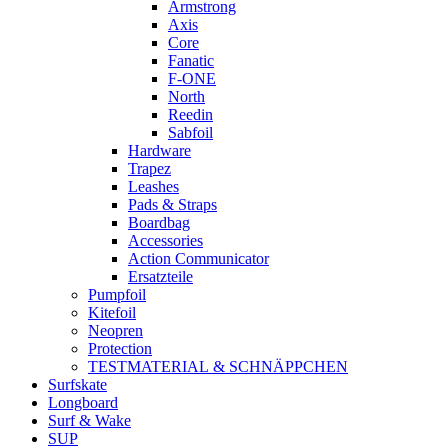
Armstrong
Axis
Core
Fanatic
F-ONE
North
Reedin
Sabfoil
Hardware
Trapez
Leashes
Pads & Straps
Boardbag
Accessories
Action Communicator
Ersatzteile
Pumpfoil
Kitefoil
Neopren
Protection
TESTMATERIAL & SCHNÄPPCHEN
Surfskate
Longboard
Surf & Wake
SUP