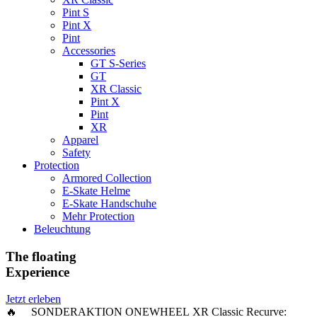
Pint S
Pint X
Pint
Accessories
GT S-Series
GT
XR Classic
Pint X
Pint
XR
Apparel
Safety
Protection
Armored Collection
E-Skate Helme
E-Skate Handschuhe
Mehr Protection
Beleuchtung
The floating
Experience
Jetzt erleben
🔥 SONDERAKTION ONEWHEEL XR Classic Recurve: