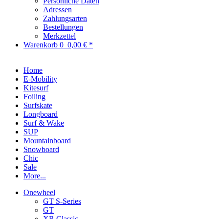
Persönliche Daten
Adressen
Zahlungsarten
Bestellungen
Merkzettel
Warenkorb
0
0,00 € *
Home
E-Mobility
Kitesurf
Foiling
Surfskate
Longboard
Surf & Wake
SUP
Mountainboard
Snowboard
Chic
Sale
More...
Onewheel
GT S-Series
GT
XR Classic