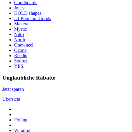
Goodboards
Jones
KOLD shapes
L1 Premium Goods
Manera
Mystic
Nitro
North
Onewheel
Ozone
Reedin
Soöruz
YES.
Unglaubliche Rabatte
Jetzt sparen
Übersicht
Foiling
Wingfoil