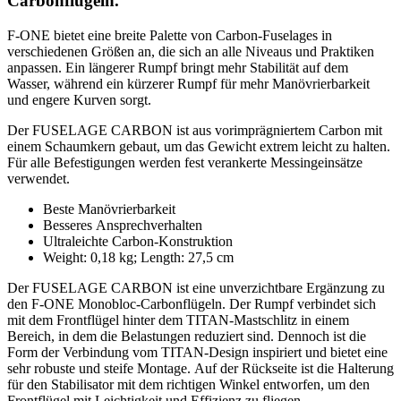
Carbonflügeln.
F-ONE bietet eine breite Palette von Carbon-Fuselages in
verschiedenen Größen an, die sich an alle Niveaus und Praktiken
anpassen. Ein längerer Rumpf bringt mehr Stabilität auf dem
Wasser, während ein kürzerer Rumpf für mehr Manövrierbarkeit
und engere Kurven sorgt.
Der FUSELAGE CARBON ist aus vorimprägniertem Carbon mit
einem Schaumkern gebaut, um das Gewicht extrem leicht zu halten.
Für alle Befestigungen werden fest verankerte Messingeinsätze
verwendet.
Beste Manövrierbarkeit
Besseres Ansprechverhalten
Ultraleichte Carbon-Konstruktion
Weight: 0,18 kg; Length: 27,5 cm
Der FUSELAGE CARBON ist eine unverzichtbare Ergänzung zu
den F-ONE Monobloc-Carbonflügeln. Der Rumpf verbindet sich
mit dem Frontflügel hinter dem TITAN-Mastschlitz in einem
Bereich, in dem die Belastungen reduziert sind. Dennoch ist die
Form der Verbindung vom TITAN-Design inspiriert und bietet eine
sehr robuste und steife Montage. Auf der Rückseite ist die Halterung
für den Stabilisator mit dem richtigen Winkel entworfen, um den
Frontflügel mit Leichtigkeit und Effizienz zu fliegen.