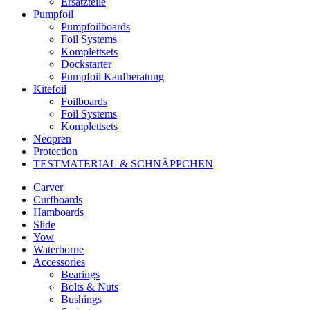
Ersatzteile
Pumpfoil
Pumpfoilboards
Foil Systems
Komplettsets
Dockstarter
Pumpfoil Kaufberatung
Kitefoil
Foilboards
Foil Systems
Komplettsets
Neopren
Protection
TESTMATERIAL & SCHNÄPPCHEN
Carver
Curfboards
Hamboards
Slide
Yow
Waterborne
Accessories
Bearings
Bolts & Nuts
Bushings