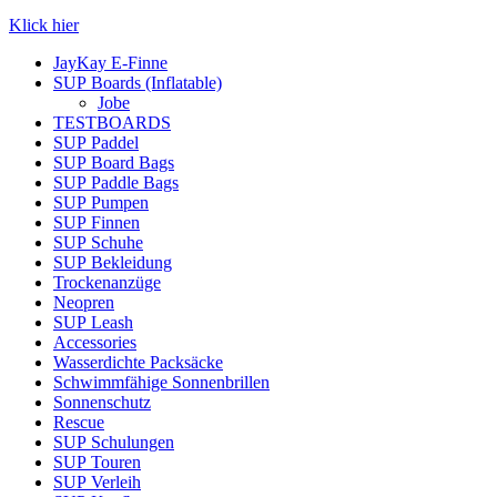
Klick hier
JayKay E-Finne
SUP Boards (Inflatable)
Jobe
TESTBOARDS
SUP Paddel
SUP Board Bags
SUP Paddle Bags
SUP Pumpen
SUP Finnen
SUP Schuhe
SUP Bekleidung
Trockenanzüge
Neopren
SUP Leash
Accessories
Wasserdichte Packsäcke
Schwimmfähige Sonnenbrillen
Sonnenschutz
Rescue
SUP Schulungen
SUP Touren
SUP Verleih