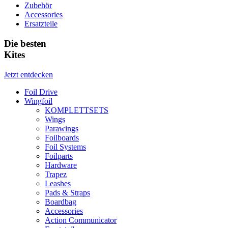
Zubehör
Accessories
Ersatzteile
Die besten
Kites
Jetzt entdecken
Foil Drive
Wingfoil
KOMPLETTSETS
Wings
Parawings
Foilboards
Foil Systems
Foilparts
Hardware
Trapez
Leashes
Pads & Straps
Boardbag
Accessories
Action Communicator