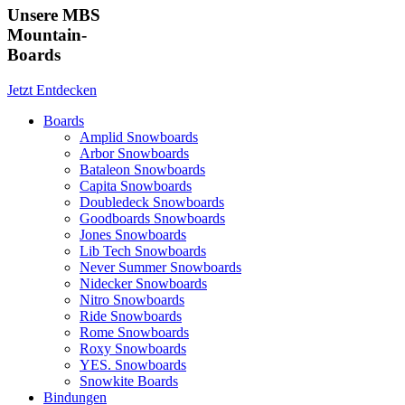
Unsere MBS
Mountain-
Boards
Jetzt Entdecken
Boards
Amplid Snowboards
Arbor Snowboards
Bataleon Snowboards
Capita Snowboards
Doubledeck Snowboards
Goodboards Snowboards
Jones Snowboards
Lib Tech Snowboards
Never Summer Snowboards
Nidecker Snowboards
Nitro Snowboards
Ride Snowboards
Rome Snowboards
Roxy Snowboards
YES. Snowboards
Snowkite Boards
Bindungen