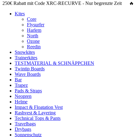
250€ Rabatt
mit Code
XRC-RECURVE
- Nur begrenzte Zeit 🔥
Kites
Core
Flysurfer
Harlem
North
Ozone
Reedin
Snowkites
Trainerkites
TESTMATERIAL & SCHNÄPPCHEN
Twintip Boards
Wave Boards
Bar
Trapez
Pads & Straps
Neopren
Helme
Impact & Floatation Vest
Rashvest & Layering
Technical Tops & Pants
Travelbags
Drybags
Sonnenschutz