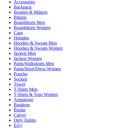
Accessories
Backpack
Beanies & Mützen
Bikinis
Boardshorts Men
Boardshorts Women
Caps
Hemden
Hoodies & Sweats Men
Hoodies & Sweats Women
Jackets Men
Jackets Women
Pants/Walkshorts Men
Pants/Short/Dress Women
Poncho
Socken
Towel
T-Shirts Men
T-Shirts & Tops Women
Armstrong
Bataleon
Bustin
Carver
Dirty Habits
Eivy