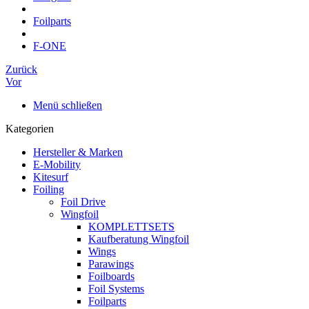
Foilparts
F-ONE
Zurück
Vor
Menü schließen
Kategorien
Hersteller & Marken
E-Mobility
Kitesurf
Foiling
Foil Drive
Wingfoil
KOMPLETTSETS
Kaufberatung Wingfoil
Wings
Parawings
Foilboards
Foil Systems
Foilparts