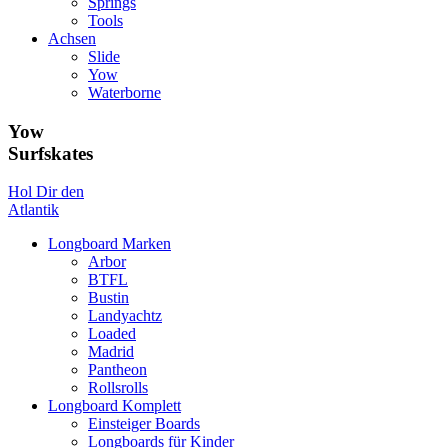
Springs
Tools
Achsen
Slide
Yow
Waterborne
Yow
Surfskates
Hol Dir den
Atlantik
Longboard Marken
Arbor
BTFL
Bustin
Landyachtz
Loaded
Madrid
Pantheon
Rollsrolls
Longboard Komplett
Einsteiger Boards
Longboards für Kinder