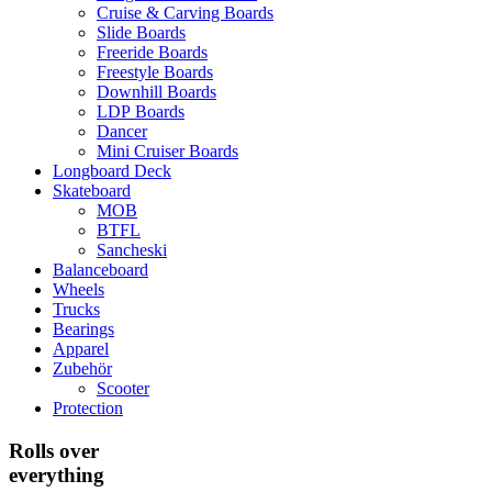
Cruise & Carving Boards
Slide Boards
Freeride Boards
Freestyle Boards
Downhill Boards
LDP Boards
Dancer
Mini Cruiser Boards
Longboard Deck
Skateboard
MOB
BTFL
Sancheski
Balanceboard
Wheels
Trucks
Bearings
Apparel
Zubehör
Scooter
Protection
Rolls over
everything