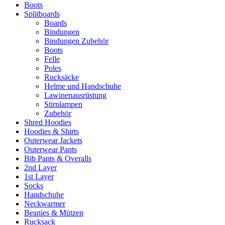
Boots
Splitboards
Boards
Bindungen
Bindungen Zubehör
Boots
Felle
Poles
Rucksäcke
Helme und Handschuhe
Lawinenausrüstung
Stirnlampen
Zubehör
Shred Hoodies
Hoodies & Shirts
Outerwear Jackets
Outerwear Pants
Bib Pants & Overalls
2nd Layer
1st Layer
Socks
Handschuhe
Neckwarmer
Beanies & Mützen
Rucksack