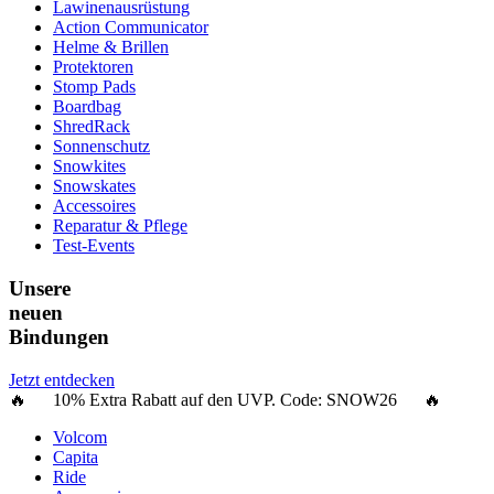
Lawinenausrüstung
Action Communicator
Helme & Brillen
Protektoren
Stomp Pads
Boardbag
ShredRack
Sonnenschutz
Snowkites
Snowskates
Accessoires
Reparatur & Pflege
Test-Events
Unsere
neuen
Bindungen
Jetzt entdecken
🔥 10% Extra Rabatt auf den UVP. Code:
SNOW26
🔥
Volcom
Capita
Ride