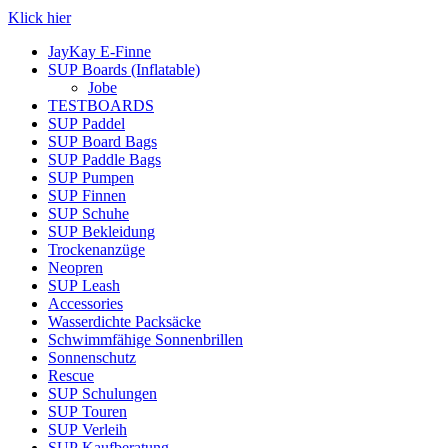
Klick hier
JayKay E-Finne
SUP Boards (Inflatable)
Jobe
TESTBOARDS
SUP Paddel
SUP Board Bags
SUP Paddle Bags
SUP Pumpen
SUP Finnen
SUP Schuhe
SUP Bekleidung
Trockenanzüge
Neopren
SUP Leash
Accessories
Wasserdichte Packsäcke
Schwimmfähige Sonnenbrillen
Sonnenschutz
Rescue
SUP Schulungen
SUP Touren
SUP Verleih
SUP Kaufberatung