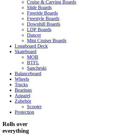
Cruise & Carving Boards
Slide Boards
Freeride Boards
Freestyle Boards
Downhill Boards
LDP Boards
Dancer
Mini Cruiser Boards
Longboard Deck
Skateboard
MOB
BTFL
Sancheski
Balanceboard
Wheels
Trucks
Bearings
Apparel
Zubehör
Scooter
Protection
Rolls over
everything