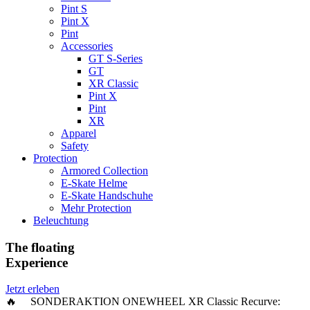
Pint S
Pint X
Pint
Accessories
GT S-Series
GT
XR Classic
Pint X
Pint
XR
Apparel
Safety
Protection
Armored Collection
E-Skate Helme
E-Skate Handschuhe
Mehr Protection
Beleuchtung
The floating
Experience
Jetzt erleben
🔥 SONDERAKTION ONEWHEEL XR Classic Recurve: