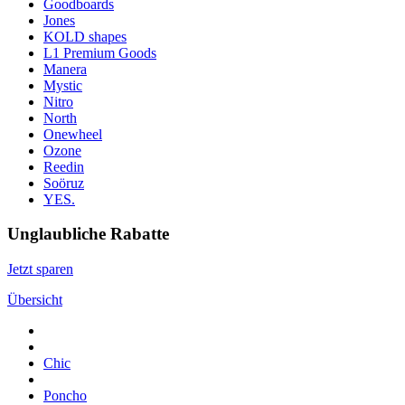
Goodboards
Jones
KOLD shapes
L1 Premium Goods
Manera
Mystic
Nitro
North
Onewheel
Ozone
Reedin
Soöruz
YES.
Unglaubliche Rabatte
Jetzt sparen
Übersicht
Chic
Poncho