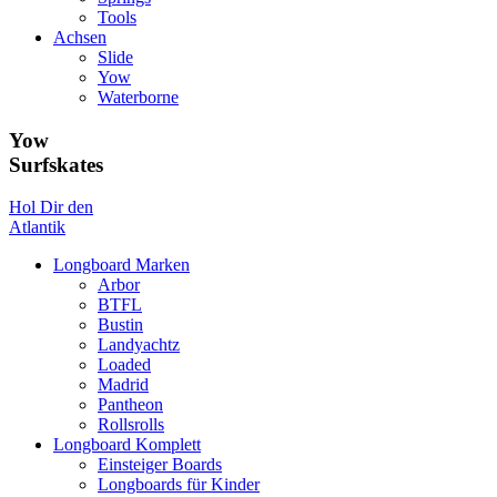
Tools
Achsen
Slide
Yow
Waterborne
Yow
Surfskates
Hol Dir den
Atlantik
Longboard Marken
Arbor
BTFL
Bustin
Landyachtz
Loaded
Madrid
Pantheon
Rollsrolls
Longboard Komplett
Einsteiger Boards
Longboards für Kinder