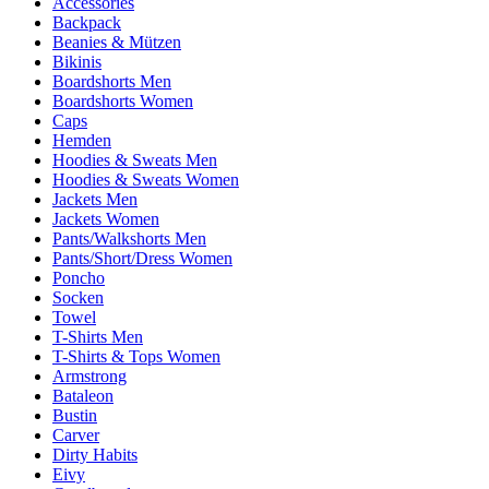
Accessories
Backpack
Beanies & Mützen
Bikinis
Boardshorts Men
Boardshorts Women
Caps
Hemden
Hoodies & Sweats Men
Hoodies & Sweats Women
Jackets Men
Jackets Women
Pants/Walkshorts Men
Pants/Short/Dress Women
Poncho
Socken
Towel
T-Shirts Men
T-Shirts & Tops Women
Armstrong
Bataleon
Bustin
Carver
Dirty Habits
Eivy