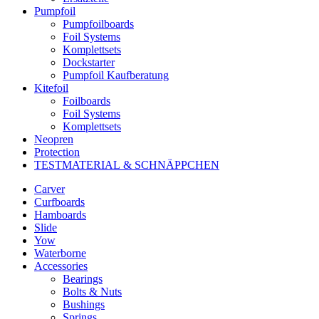
Pumpfoil
Pumpfoilboards
Foil Systems
Komplettsets
Dockstarter
Pumpfoil Kaufberatung
Kitefoil
Foilboards
Foil Systems
Komplettsets
Neopren
Protection
TESTMATERIAL & SCHNÄPPCHEN
Carver
Curfboards
Hamboards
Slide
Yow
Waterborne
Accessories
Bearings
Bolts & Nuts
Bushings
Springs