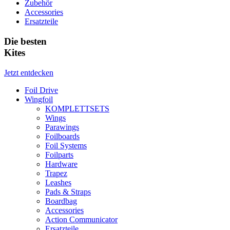
Zubehör
Accessories
Ersatzteile
Die besten
Kites
Jetzt entdecken
Foil Drive
Wingfoil
KOMPLETTSETS
Wings
Parawings
Foilboards
Foil Systems
Foilparts
Hardware
Trapez
Leashes
Pads & Straps
Boardbag
Accessories
Action Communicator
Ersatzteile