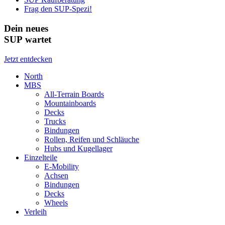
Frag den SUP-Spezi!
Dein neues
SUP wartet
Jetzt entdecken
North
MBS
All-Terrain Boards
Mountainboards
Decks
Trucks
Bindungen
Rollen, Reifen und Schläuche
Hubs und Kugellager
Einzelteile
E-Mobility
Achsen
Bindungen
Decks
Wheels
Verleih