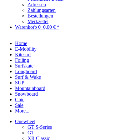
Adressen
Zahlungsarten
Bestellungen
Merkzettel
Warenkorb
0
0,00 € *
Home
E-Mobility
Kitesurf
Foiling
Surfskate
Longboard
Surf & Wake
SUP
Mountainboard
Snowboard
Chic
Sale
More...
Onewheel
GT S-Series
GT
XR Classic