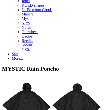
Jones
KOLD shapes
L1 Premium Goods
Manera
Mystic
Nitro
North
Onewheel
Ozone
Reedin
Soöruz
YES.
Sale
More...
MYSTIC Rain Poncho