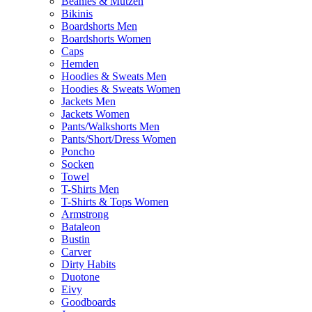
Beanies & Mützen
Bikinis
Boardshorts Men
Boardshorts Women
Caps
Hemden
Hoodies & Sweats Men
Hoodies & Sweats Women
Jackets Men
Jackets Women
Pants/Walkshorts Men
Pants/Short/Dress Women
Poncho
Socken
Towel
T-Shirts Men
T-Shirts & Tops Women
Armstrong
Bataleon
Bustin
Carver
Dirty Habits
Duotone
Eivy
Goodboards