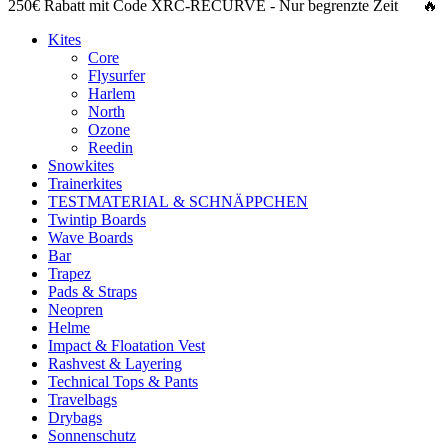
250€ Rabatt
mit Code
XRC-RECURVE
- Nur begrenzte Zeit 🔥
Kites
Core
Flysurfer
Harlem
North
Ozone
Reedin
Snowkites
Trainerkites
TESTMATERIAL & SCHNÄPPCHEN
Twintip Boards
Wave Boards
Bar
Trapez
Pads & Straps
Neopren
Helme
Impact & Floatation Vest
Rashvest & Layering
Technical Tops & Pants
Travelbags
Drybags
Sonnenschutz