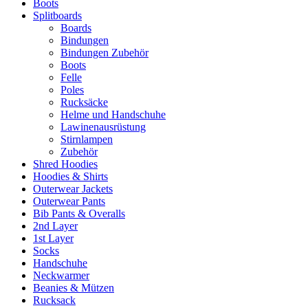
Boots
Splitboards
Boards
Bindungen
Bindungen Zubehör
Boots
Felle
Poles
Rucksäcke
Helme und Handschuhe
Lawinenausrüstung
Stirnlampen
Zubehör
Shred Hoodies
Hoodies & Shirts
Outerwear Jackets
Outerwear Pants
Bib Pants & Overalls
2nd Layer
1st Layer
Socks
Handschuhe
Neckwarmer
Beanies & Mützen
Rucksack