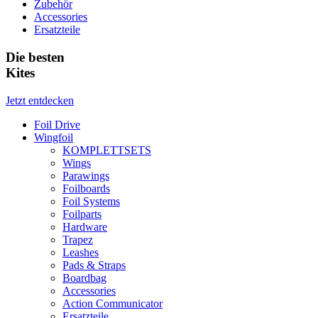
Zubehör
Accessories
Ersatzteile
Die besten
Kites
Jetzt entdecken
Foil Drive
Wingfoil
KOMPLETTSETS
Wings
Parawings
Foilboards
Foil Systems
Foilparts
Hardware
Trapez
Leashes
Pads & Straps
Boardbag
Accessories
Action Communicator
Ersatzteile