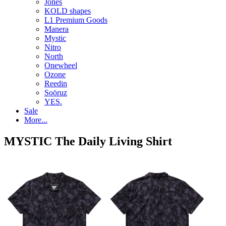
Jones
KOLD shapes
L1 Premium Goods
Manera
Mystic
Nitro
North
Onewheel
Ozone
Reedin
Soöruz
YES.
Sale
More...
MYSTIC The Daily Living Shirt