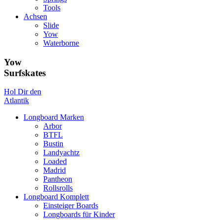
Tools
Achsen
Slide
Yow
Waterborne
Yow
Surfskates
Hol Dir den
Atlantik
Longboard Marken
Arbor
BTFL
Bustin
Landyachtz
Loaded
Madrid
Pantheon
Rollsrolls
Longboard Komplett
Einsteiger Boards
Longboards für Kinder