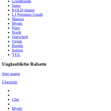
Goodboards
Jones
KOLD shapes
L1 Premium Goods
Manera
Mystic
Nitro
North
Onewheel
Ozone
Reedin
Soöruz
YES.
Unglaubliche Rabatte
Jetzt sparen
Übersicht
Chic
Mystic