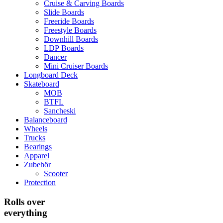
Cruise & Carving Boards
Slide Boards
Freeride Boards
Freestyle Boards
Downhill Boards
LDP Boards
Dancer
Mini Cruiser Boards
Longboard Deck
Skateboard
MOB
BTFL
Sancheski
Balanceboard
Wheels
Trucks
Bearings
Apparel
Zubehör
Scooter
Protection
Rolls over
everything