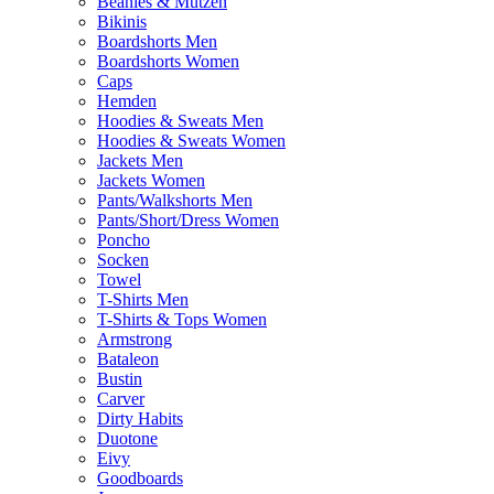
Beanies & Mützen
Bikinis
Boardshorts Men
Boardshorts Women
Caps
Hemden
Hoodies & Sweats Men
Hoodies & Sweats Women
Jackets Men
Jackets Women
Pants/Walkshorts Men
Pants/Short/Dress Women
Poncho
Socken
Towel
T-Shirts Men
T-Shirts & Tops Women
Armstrong
Bataleon
Bustin
Carver
Dirty Habits
Duotone
Eivy
Goodboards