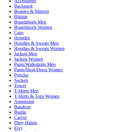
Accessories
Backpack
Beanies & Mützen
Bikinis
Boardshorts Men
Boardshorts Women
Caps
Hemden
Hoodies & Sweats Men
Hoodies & Sweats Women
Jackets Men
Jackets Women
Pants/Walkshorts Men
Pants/Short/Dress Women
Poncho
Socken
Towel
T-Shirts Men
T-Shirts & Tops Women
Armstrong
Bataleon
Bustin
Carver
Dirty Habits
Eivy