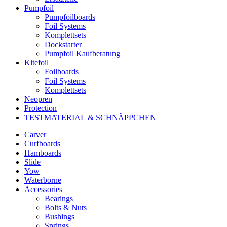
Pumpfoil
Pumpfoilboards
Foil Systems
Komplettsets
Dockstarter
Pumpfoil Kaufberatung
Kitefoil
Foilboards
Foil Systems
Komplettsets
Neopren
Protection
TESTMATERIAL & SCHNÄPPCHEN
Carver
Curfboards
Hamboards
Slide
Yow
Waterborne
Accessories
Bearings
Bolts & Nuts
Bushings
Springs