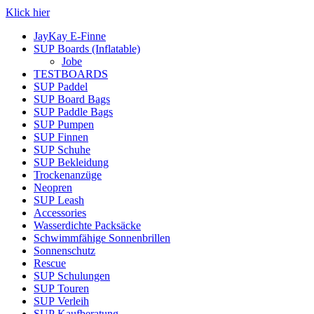
Klick hier
JayKay E-Finne
SUP Boards (Inflatable)
Jobe
TESTBOARDS
SUP Paddel
SUP Board Bags
SUP Paddle Bags
SUP Pumpen
SUP Finnen
SUP Schuhe
SUP Bekleidung
Trockenanzüge
Neopren
SUP Leash
Accessories
Wasserdichte Packsäcke
Schwimmfähige Sonnenbrillen
Sonnenschutz
Rescue
SUP Schulungen
SUP Touren
SUP Verleih
SUP Kaufberatung