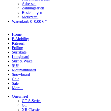
Adressen
Zahlungsarten
Bestellungen
Merkzettel
Warenkorb
0
0,00 € *
Home
E-Mobility
Kitesurf
Foiling
Surfskate
Longboard
Surf & Wake
SUP
Mountainboard
Snowboard
Chic
Sale
More...
Onewheel
GT S-Series
GT
XR Classic