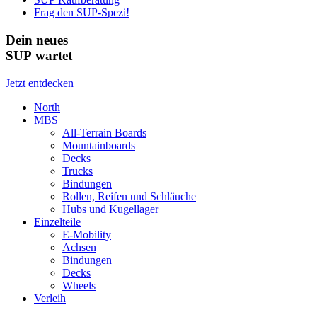
Frag den SUP-Spezi!
Dein neues
SUP wartet
Jetzt entdecken
North
MBS
All-Terrain Boards
Mountainboards
Decks
Trucks
Bindungen
Rollen, Reifen und Schläuche
Hubs und Kugellager
Einzelteile
E-Mobility
Achsen
Bindungen
Decks
Wheels
Verleih