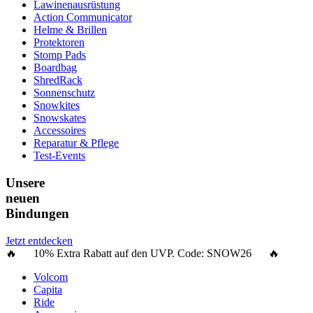
Lawinenausrüstung
Action Communicator
Helme & Brillen
Protektoren
Stomp Pads
Boardbag
ShredRack
Sonnenschutz
Snowkites
Snowskates
Accessoires
Reparatur & Pflege
Test-Events
Unsere
neuen
Bindungen
Jetzt entdecken
🔥 10% Extra Rabatt auf den UVP. Code:
SNOW26
🔥
Volcom
Capita
Ride