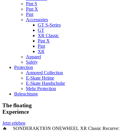
Pint S
Pint X
Pint
Accessories
GT S-Series
GT
XR Classic
Pint X
Pint
XR
Apparel
Safety
Protection
Armored Collection
E-Skate Helme
E-Skate Handschuhe
Mehr Protection
Beleuchtung
The floating
Experience
Jetzt erleben
🔥 SONDERAKTION ONEWHEEL XR Classic Recurve: