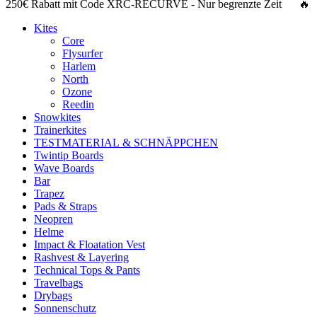
250€ Rabatt
mit Code
XRC-RECURVE
- Nur begrenzte Zeit 🔥
Kites
Core
Flysurfer
Harlem
North
Ozone
Reedin
Snowkites
Trainerkites
TESTMATERIAL & SCHNÄPPCHEN
Twintip Boards
Wave Boards
Bar
Trapez
Pads & Straps
Neopren
Helme
Impact & Floatation Vest
Rashvest & Layering
Technical Tops & Pants
Travelbags
Drybags
Sonnenschutz