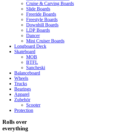
Cruise & Carving Boards
Slide Boards
Freeride Boards
Freestyle Boards
Downhill Boards
LDP Boards
Dancer
Mini Cruiser Boards
Longboard Deck
Skateboard
MOB
BTFL
Sancheski
Balanceboard
Wheels
Trucks
Bearings
Apparel
Zubehör
Scooter
Protection
Rolls over
everything