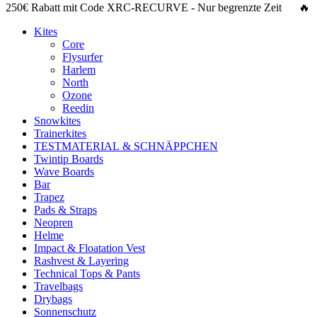
250€ Rabatt
mit Code
XRC-RECURVE
- Nur begrenzte Zeit 🔥
Kites
Core
Flysurfer
Harlem
North
Ozone
Reedin
Snowkites
Trainerkites
TESTMATERIAL & SCHNÄPPCHEN
Twintip Boards
Wave Boards
Bar
Trapez
Pads & Straps
Neopren
Helme
Impact & Floatation Vest
Rashvest & Layering
Technical Tops & Pants
Travelbags
Drybags
Sonnenschutz