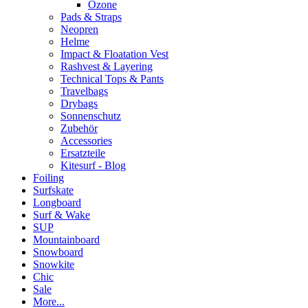
Ozone
Pads & Straps
Neopren
Helme
Impact & Floatation Vest
Rashvest & Layering
Technical Tops & Pants
Travelbags
Drybags
Sonnenschutz
Zubehör
Accessories
Ersatzteile
Kitesurf - Blog
Foiling
Surfskate
Longboard
Surf & Wake
SUP
Mountainboard
Snowboard
Snowkite
Chic
Sale
More...