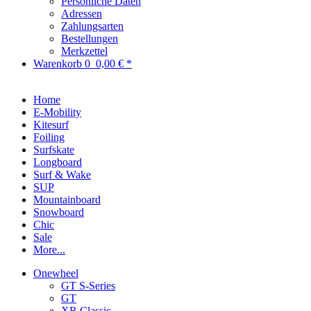
Persönliche Daten
Adressen
Zahlungsarten
Bestellungen
Merkzettel
Warenkorb
0
0,00 € *
Home
E-Mobility
Kitesurf
Foiling
Surfskate
Longboard
Surf & Wake
SUP
Mountainboard
Snowboard
Chic
Sale
More...
Onewheel
GT S-Series
GT
XR Classic