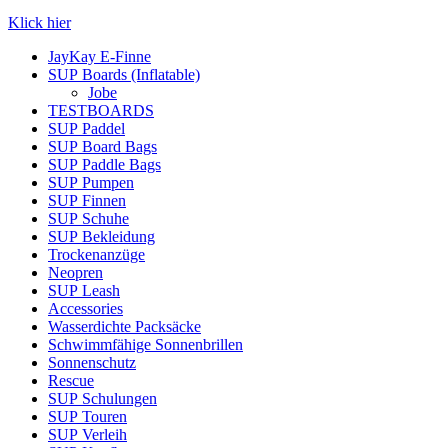
Klick hier
JayKay E-Finne
SUP Boards (Inflatable)
Jobe
TESTBOARDS
SUP Paddel
SUP Board Bags
SUP Paddle Bags
SUP Pumpen
SUP Finnen
SUP Schuhe
SUP Bekleidung
Trockenanzüge
Neopren
SUP Leash
Accessories
Wasserdichte Packsäcke
Schwimmfähige Sonnenbrillen
Sonnenschutz
Rescue
SUP Schulungen
SUP Touren
SUP Verleih