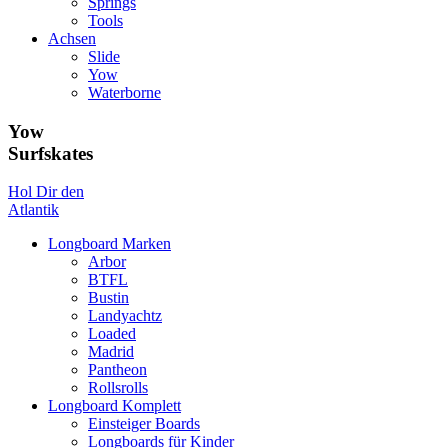
Springs
Tools
Achsen
Slide
Yow
Waterborne
Yow
Surfskates
Hol Dir den
Atlantik
Longboard Marken
Arbor
BTFL
Bustin
Landyachtz
Loaded
Madrid
Pantheon
Rollsrolls
Longboard Komplett
Einsteiger Boards
Longboards für Kinder