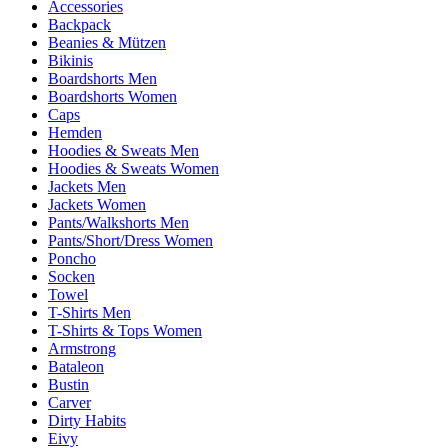
Accessories
Backpack
Beanies & Mützen
Bikinis
Boardshorts Men
Boardshorts Women
Caps
Hemden
Hoodies & Sweats Men
Hoodies & Sweats Women
Jackets Men
Jackets Women
Pants/Walkshorts Men
Pants/Short/Dress Women
Poncho
Socken
Towel
T-Shirts Men
T-Shirts & Tops Women
Armstrong
Bataleon
Bustin
Carver
Dirty Habits
Eivy