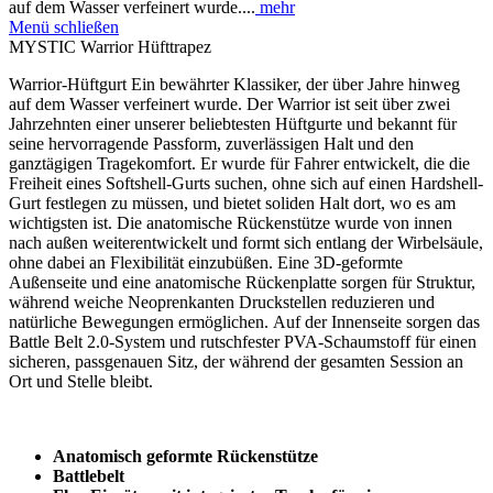
auf dem Wasser verfeinert wurde....
mehr
Menü schließen
MYSTIC Warrior Hüfttrapez
Warrior-Hüftgurt Ein bewährter Klassiker, der über Jahre hinweg
auf dem Wasser verfeinert wurde. Der Warrior ist seit über zwei
Jahrzehnten einer unserer beliebtesten Hüftgurte und bekannt für
seine hervorragende Passform, zuverlässigen Halt und den
ganztägigen Tragekomfort. Er wurde für Fahrer entwickelt, die die
Freiheit eines Softshell-Gurts suchen, ohne sich auf einen Hardshell-
Gurt festlegen zu müssen, und bietet soliden Halt dort, wo es am
wichtigsten ist. Die anatomische Rückenstütze wurde von innen
nach außen weiterentwickelt und formt sich entlang der Wirbelsäule,
ohne dabei an Flexibilität einzubüßen. Eine 3D-geformte
Außenseite und eine anatomische Rückenplatte sorgen für Struktur,
während weiche Neoprenkanten Druckstellen reduzieren und
natürliche Bewegungen ermöglichen. Auf der Innenseite sorgen das
Battle Belt 2.0-System und rutschfester PVA-Schaumstoff für einen
sicheren, passgenauen Sitz, der während der gesamten Session an
Ort und Stelle bleibt.
Anatomisch geformte Rückenstütze
Battlebelt