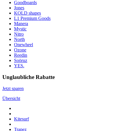
Goodboards
Jones
KOLD shapes
L1 Premium Goods
Manera
Mystic
Nitro
North
Onewheel
Ozone
Reedin
Soöruz
YES.
Unglaubliche Rabatte
Jetzt sparen
Übersicht
Kitesurf
Trapez