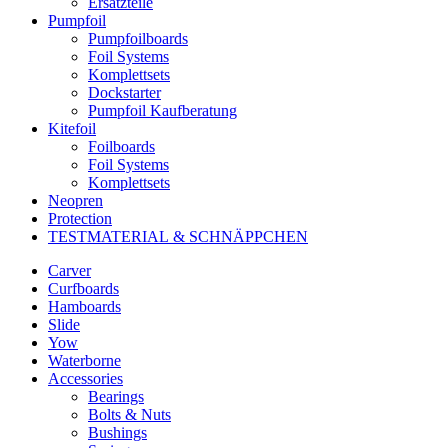
Ersatzteile
Pumpfoil
Pumpfoilboards
Foil Systems
Komplettsets
Dockstarter
Pumpfoil Kaufberatung
Kitefoil
Foilboards
Foil Systems
Komplettsets
Neopren
Protection
TESTMATERIAL & SCHNÄPPCHEN
Carver
Curfboards
Hamboards
Slide
Yow
Waterborne
Accessories
Bearings
Bolts & Nuts
Bushings