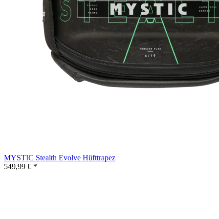
MYSTIC Stealth Evolve Hüfttrapez
549,99 € *