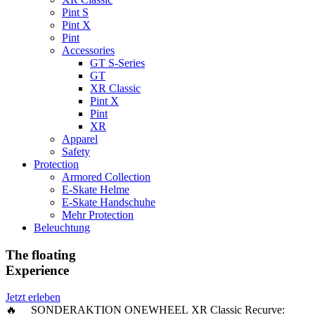
Pint S
Pint X
Pint
Accessories
GT S-Series
GT
XR Classic
Pint X
Pint
XR
Apparel
Safety
Protection
Armored Collection
E-Skate Helme
E-Skate Handschuhe
Mehr Protection
Beleuchtung
The floating
Experience
Jetzt erleben
🔥 SONDERAKTION ONEWHEEL XR Classic Recurve: