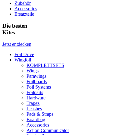
Zubehör
Accessories
Ersatzteile
Die besten
Kites
Jetzt entdecken
Foil Drive
Wingfoil
KOMPLETTSETS
Wings
Parawings
Foilboards
Foil Systems
Foilparts
Hardware
Trapez
Leashes
Pads & Straps
Boardbag
Accessories
Action Communicator