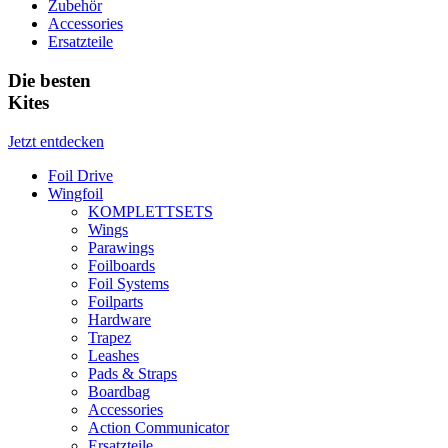
Zubehör
Accessories
Ersatzteile
Die besten
Kites
Jetzt entdecken
Foil Drive
Wingfoil
KOMPLETTSETS
Wings
Parawings
Foilboards
Foil Systems
Foilparts
Hardware
Trapez
Leashes
Pads & Straps
Boardbag
Accessories
Action Communicator
Ersatzteile