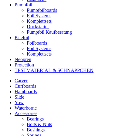
Pumpfoil
Pumpfoilboards
Foil Systems
Komplettsets
Dockstarter
Pumpfoil Kaufberatung
Kitefoil
Foilboards
Foil Systems
Komplettsets
Neopren
Protection
TESTMATERIAL & SCHNÄPPCHEN
Carver
Curfboards
Hamboards
Slide
Yow
Waterborne
Accessories
Bearings
Bolts & Nuts
Bushings
Springs