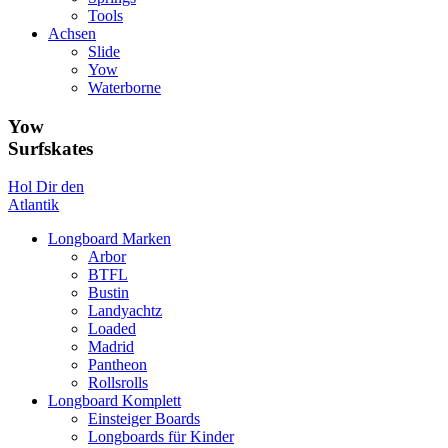
Tools
Achsen
Slide
Yow
Waterborne
Yow
Surfskates
Hol Dir den
Atlantik
Longboard Marken
Arbor
BTFL
Bustin
Landyachtz
Loaded
Madrid
Pantheon
Rollsrolls
Longboard Komplett
Einsteiger Boards
Longboards für Kinder