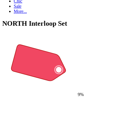
Chic
Sale
More...
NORTH Interloop Set
9%