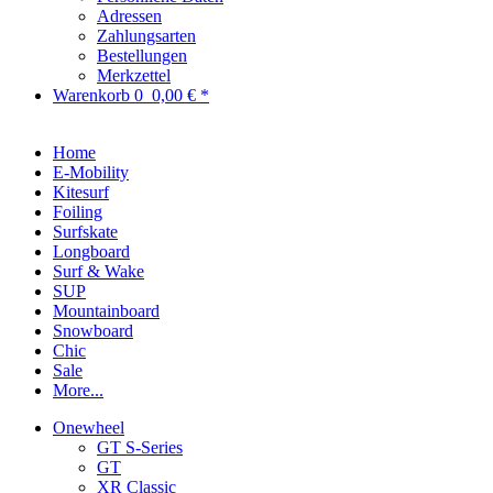
Adressen
Zahlungsarten
Bestellungen
Merkzettel
Warenkorb
0
0,00 € *
Home
E-Mobility
Kitesurf
Foiling
Surfskate
Longboard
Surf & Wake
SUP
Mountainboard
Snowboard
Chic
Sale
More...
Onewheel
GT S-Series
GT
XR Classic