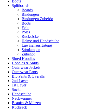
Boots
Splitboards
Boards
Bindungen
Bindungen Zubehör
Boots
Felle
Poles
Rucksäcke
Helme und Handschuhe
Lawinenausrüstung
Stirnlampen
Zubehör
Shred Hoodies
Hoodies & Shirts
Outerwear Jackets
Outerwear Pants
Bib Pants & Overalls
2nd Layer
1st Layer
Socks
Handschuhe
Neckwarmer
Beanies & Mützen
Rucksack