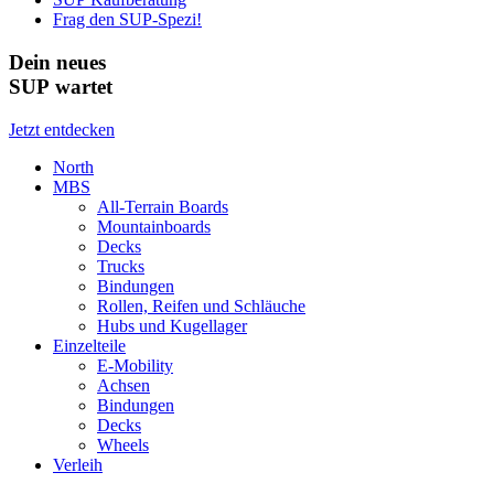
Frag den SUP-Spezi!
Dein neues
SUP wartet
Jetzt entdecken
North
MBS
All-Terrain Boards
Mountainboards
Decks
Trucks
Bindungen
Rollen, Reifen und Schläuche
Hubs und Kugellager
Einzelteile
E-Mobility
Achsen
Bindungen
Decks
Wheels
Verleih