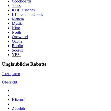
Goodboards
Jones
KOLD shapes
L1 Premium Goods
Manera
Mystic
Nitro
North
Onewheel
Ozone
Reedin
Soöruz
YES.
Unglaubliche Rabatte
Jetzt sparen
Übersicht
Kitesurf
Zubehör