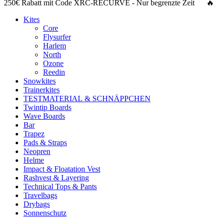
250€ Rabatt
mit Code
XRC-RECURVE
- Nur begrenzte Zeit 🔥
Kites
Core
Flysurfer
Harlem
North
Ozone
Reedin
Snowkites
Trainerkites
TESTMATERIAL & SCHNÄPPCHEN
Twintip Boards
Wave Boards
Bar
Trapez
Pads & Straps
Neopren
Helme
Impact & Floatation Vest
Rashvest & Layering
Technical Tops & Pants
Travelbags
Drybags
Sonnenschutz