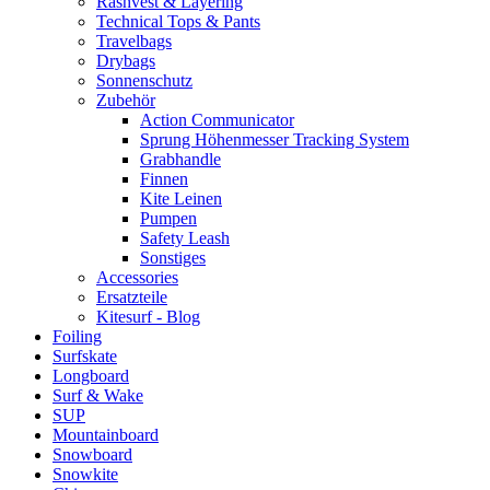
Rashvest & Layering
Technical Tops & Pants
Travelbags
Drybags
Sonnenschutz
Zubehör
Action Communicator
Sprung Höhenmesser Tracking System
Grabhandle
Finnen
Kite Leinen
Pumpen
Safety Leash
Sonstiges
Accessories
Ersatzteile
Kitesurf - Blog
Foiling
Surfskate
Longboard
Surf & Wake
SUP
Mountainboard
Snowboard
Snowkite