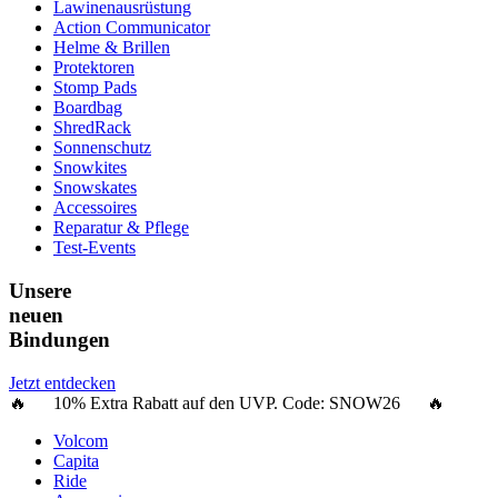
Lawinenausrüstung
Action Communicator
Helme & Brillen
Protektoren
Stomp Pads
Boardbag
ShredRack
Sonnenschutz
Snowkites
Snowskates
Accessoires
Reparatur & Pflege
Test-Events
Unsere
neuen
Bindungen
Jetzt entdecken
🔥 10% Extra Rabatt auf den UVP. Code:
SNOW26
🔥
Volcom
Capita
Ride