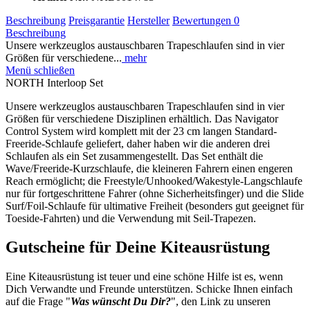
Beschreibung
Preisgarantie
Hersteller
Bewertungen
0
Beschreibung
Unsere werkzeuglos austauschbaren Trapeschlaufen sind in vier
Größen für verschiedene...
mehr
Menü schließen
NORTH Interloop Set
Unsere werkzeuglos austauschbaren Trapeschlaufen sind in vier
Größen für verschiedene Disziplinen erhältlich. Das Navigator
Control System wird komplett mit der 23 cm langen Standard-
Freeride-Schlaufe geliefert, daher haben wir die anderen drei
Schlaufen als ein Set zusammengestellt. Das Set enthält die
Wave/Freeride-Kurzschlaufe, die kleineren Fahrern einen engeren
Reach ermöglicht; die Freestyle/Unhooked/Wakestyle-Langschlaufe
nur für fortgeschrittene Fahrer (ohne Sicherheitsfinger) und die Slide
Surf/Foil-Schlaufe für ultimative Freiheit (besonders gut geeignet für
Toeside-Fahrten) und die Verwendung mit Seil-Trapezen.
Gutscheine für Deine Kiteausrüstung
Eine Kiteausrüstung ist teuer und eine schöne Hilfe ist es, wenn
Dich Verwandte und Freunde unterstützen. Schicke Ihnen einfach
auf die Frage "
Was wünscht Du Dir?
", den Link zu unseren