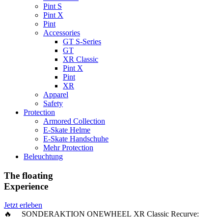
Pint S
Pint X
Pint
Accessories
GT S-Series
GT
XR Classic
Pint X
Pint
XR
Apparel
Safety
Protection
Armored Collection
E-Skate Helme
E-Skate Handschuhe
Mehr Protection
Beleuchtung
The floating
Experience
Jetzt erleben
🔥 SONDERAKTION ONEWHEEL XR Classic Recurve: