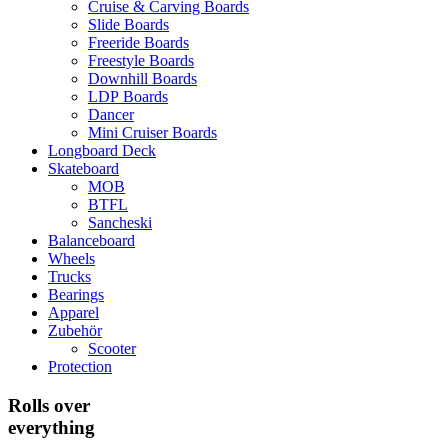
Cruise & Carving Boards
Slide Boards
Freeride Boards
Freestyle Boards
Downhill Boards
LDP Boards
Dancer
Mini Cruiser Boards
Longboard Deck
Skateboard
MOB
BTFL
Sancheski
Balanceboard
Wheels
Trucks
Bearings
Apparel
Zubehör
Scooter
Protection
Rolls over
everything