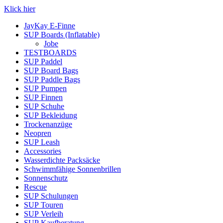
Klick hier
JayKay E-Finne
SUP Boards (Inflatable)
Jobe
TESTBOARDS
SUP Paddel
SUP Board Bags
SUP Paddle Bags
SUP Pumpen
SUP Finnen
SUP Schuhe
SUP Bekleidung
Trockenanzüge
Neopren
SUP Leash
Accessories
Wasserdichte Packsäcke
Schwimmfähige Sonnenbrillen
Sonnenschutz
Rescue
SUP Schulungen
SUP Touren
SUP Verleih
SUP Kaufberatung