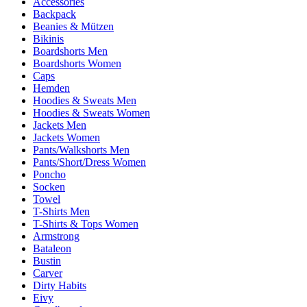
Accessories
Backpack
Beanies & Mützen
Bikinis
Boardshorts Men
Boardshorts Women
Caps
Hemden
Hoodies & Sweats Men
Hoodies & Sweats Women
Jackets Men
Jackets Women
Pants/Walkshorts Men
Pants/Short/Dress Women
Poncho
Socken
Towel
T-Shirts Men
T-Shirts & Tops Women
Armstrong
Bataleon
Bustin
Carver
Dirty Habits
Eivy