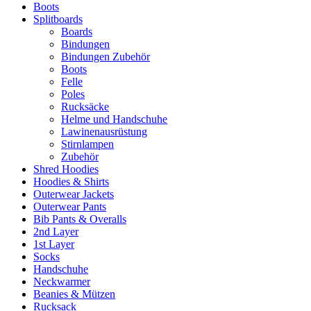
Boots
Splitboards
Boards
Bindungen
Bindungen Zubehör
Boots
Felle
Poles
Rucksäcke
Helme und Handschuhe
Lawinenausrüstung
Stirnlampen
Zubehör
Shred Hoodies
Hoodies & Shirts
Outerwear Jackets
Outerwear Pants
Bib Pants & Overalls
2nd Layer
1st Layer
Socks
Handschuhe
Neckwarmer
Beanies & Mützen
Rucksack