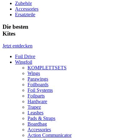
Zubehör
Accessories
Ersatzteile
Die besten
Kites
Jetzt entdecken
Foil Drive
Wingfoil
KOMPLETTSETS
Wings
Parawings
Foilboards
Foil Systems
Foilparts
Hardware
Trapez
Leashes
Pads & Straps
Boardbag
Accessories
Action Communicator