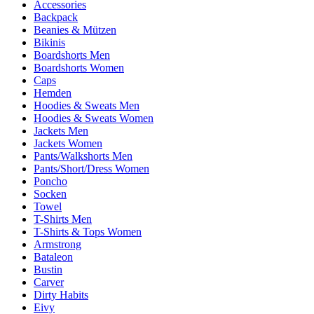
Accessories
Backpack
Beanies & Mützen
Bikinis
Boardshorts Men
Boardshorts Women
Caps
Hemden
Hoodies & Sweats Men
Hoodies & Sweats Women
Jackets Men
Jackets Women
Pants/Walkshorts Men
Pants/Short/Dress Women
Poncho
Socken
Towel
T-Shirts Men
T-Shirts & Tops Women
Armstrong
Bataleon
Bustin
Carver
Dirty Habits
Eivy