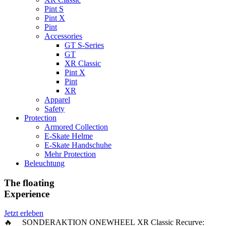
Pint S
Pint X
Pint
Accessories
GT S-Series
GT
XR Classic
Pint X
Pint
XR
Apparel
Safety
Protection
Armored Collection
E-Skate Helme
E-Skate Handschuhe
Mehr Protection
Beleuchtung
The floating
Experience
Jetzt erleben
🔥 SONDERAKTION ONEWHEEL XR Classic Recurve: