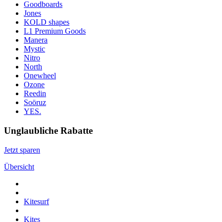
Goodboards
Jones
KOLD shapes
L1 Premium Goods
Manera
Mystic
Nitro
North
Onewheel
Ozone
Reedin
Soöruz
YES.
Unglaubliche Rabatte
Jetzt sparen
Übersicht
Kitesurf
Kites