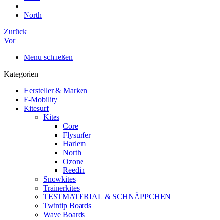
North
Zurück
Vor
Menü schließen
Kategorien
Hersteller & Marken
E-Mobility
Kitesurf
Kites
Core
Flysurfer
Harlem
North
Ozone
Reedin
Snowkites
Trainerkites
TESTMATERIAL & SCHNÄPPCHEN
Twintip Boards
Wave Boards