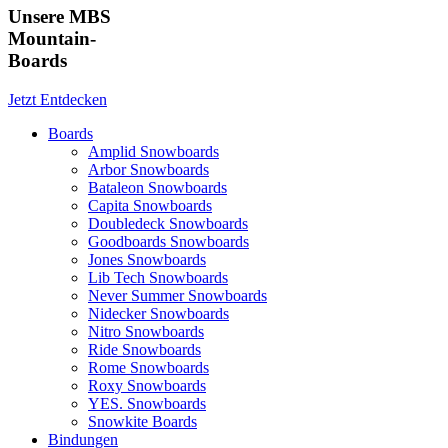
Unsere MBS
Mountain-
Boards
Jetzt Entdecken
Boards
Amplid Snowboards
Arbor Snowboards
Bataleon Snowboards
Capita Snowboards
Doubledeck Snowboards
Goodboards Snowboards
Jones Snowboards
Lib Tech Snowboards
Never Summer Snowboards
Nidecker Snowboards
Nitro Snowboards
Ride Snowboards
Rome Snowboards
Roxy Snowboards
YES. Snowboards
Snowkite Boards
Bindungen