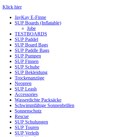
Klick hier
JayKay E-Finne
SUP Boards (Inflatable)
Jobe
TESTBOARDS
SUP Paddel
SUP Board Bags
SUP Paddle Bags
SUP Pumpen
SUP Finnen
SUP Schuhe
SUP Bekleidung
Trockenanzüge
Neopren
SUP Leash
Accessories
Wasserdichte Packsäcke
Schwimmfähige Sonnenbrillen
Sonnenschutz
Rescue
SUP Schulungen
SUP Touren
SUP Verleih