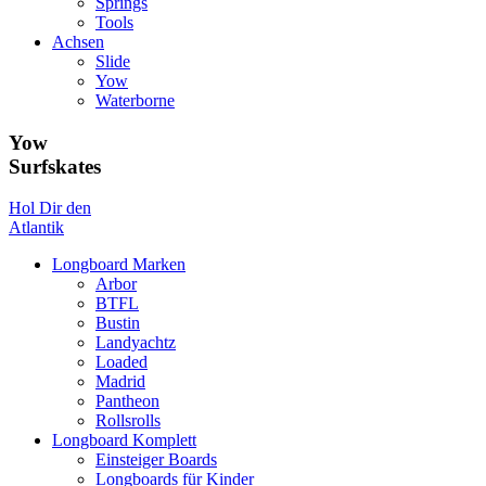
Springs
Tools
Achsen
Slide
Yow
Waterborne
Yow
Surfskates
Hol Dir den
Atlantik
Longboard Marken
Arbor
BTFL
Bustin
Landyachtz
Loaded
Madrid
Pantheon
Rollsrolls
Longboard Komplett
Einsteiger Boards
Longboards für Kinder