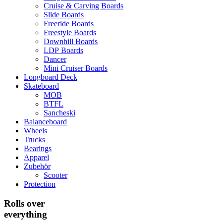
Cruise & Carving Boards
Slide Boards
Freeride Boards
Freestyle Boards
Downhill Boards
LDP Boards
Dancer
Mini Cruiser Boards
Longboard Deck
Skateboard
MOB
BTFL
Sancheski
Balanceboard
Wheels
Trucks
Bearings
Apparel
Zubehör
Scooter
Protection
Rolls over
everything