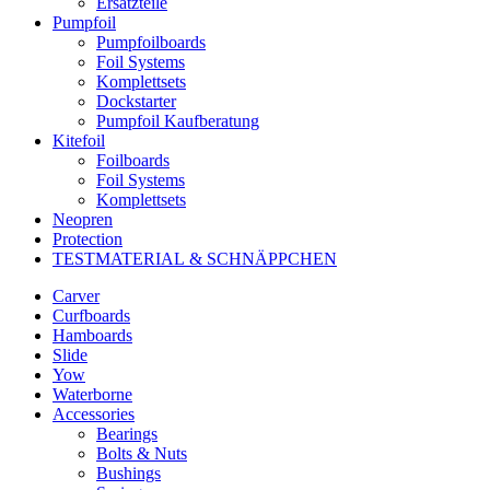
Ersatzteile
Pumpfoil
Pumpfoilboards
Foil Systems
Komplettsets
Dockstarter
Pumpfoil Kaufberatung
Kitefoil
Foilboards
Foil Systems
Komplettsets
Neopren
Protection
TESTMATERIAL & SCHNÄPPCHEN
Carver
Curfboards
Hamboards
Slide
Yow
Waterborne
Accessories
Bearings
Bolts & Nuts
Bushings