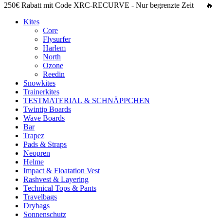
250€ Rabatt
mit Code
XRC-RECURVE
- Nur begrenzte Zeit 🔥
Kites
Core
Flysurfer
Harlem
North
Ozone
Reedin
Snowkites
Trainerkites
TESTMATERIAL & SCHNÄPPCHEN
Twintip Boards
Wave Boards
Bar
Trapez
Pads & Straps
Neopren
Helme
Impact & Floatation Vest
Rashvest & Layering
Technical Tops & Pants
Travelbags
Drybags
Sonnenschutz