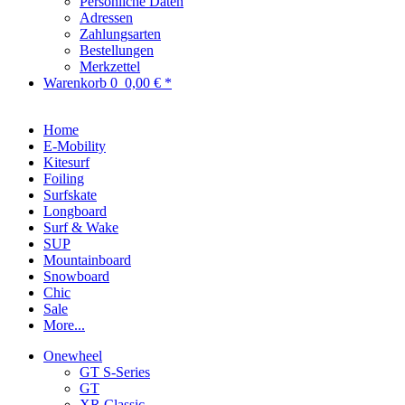
Persönliche Daten
Adressen
Zahlungsarten
Bestellungen
Merkzettel
Warenkorb
0
0,00 € *
Home
E-Mobility
Kitesurf
Foiling
Surfskate
Longboard
Surf & Wake
SUP
Mountainboard
Snowboard
Chic
Sale
More...
Onewheel
GT S-Series
GT
XR Classic