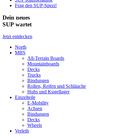
Frag den SUP-Spezi!
Dein neues
SUP wartet
Jetzt entdecken
North
MBS
All-Terrain Boards
Mountainboards
Decks
Trucks
Bindungen
Rollen, Reifen und Schläuche
Hubs und Kugellager
Einzelteile
E-Mobility
Achsen
Bindungen
Decks
Wheels
Verleih