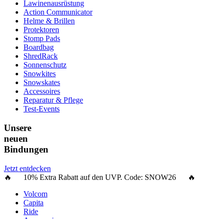
Lawinenausrüstung
Action Communicator
Helme & Brillen
Protektoren
Stomp Pads
Boardbag
ShredRack
Sonnenschutz
Snowkites
Snowskates
Accessoires
Reparatur & Pflege
Test-Events
Unsere
neuen
Bindungen
Jetzt entdecken
🔥 10% Extra Rabatt auf den UVP. Code:
SNOW26
🔥
Volcom
Capita
Ride