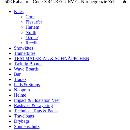
250€ Rabatt
mit Code
XRC-RECURVE
- Nur begrenzte Zeit 🔥
Kites
Core
Flysurfer
Harlem
North
Ozone
Reedin
Snowkites
Trainerkites
TESTMATERIAL & SCHNÄPPCHEN
Twintip Boards
Wave Boards
Bar
Trapez
Pads & Straps
Neopren
Helme
Impact & Floatation Vest
Rashvest & Layering
Technical Tops & Pants
Travelbags
Drybags
Sonnenschutz