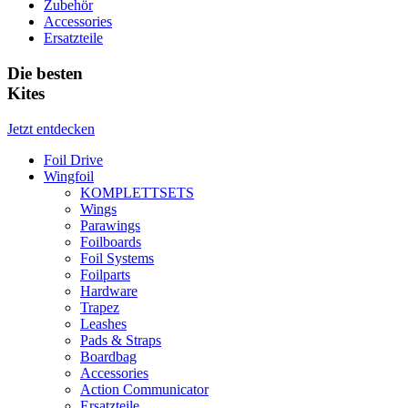
Zubehör
Accessories
Ersatzteile
Die besten
Kites
Jetzt entdecken
Foil Drive
Wingfoil
KOMPLETTSETS
Wings
Parawings
Foilboards
Foil Systems
Foilparts
Hardware
Trapez
Leashes
Pads & Straps
Boardbag
Accessories
Action Communicator
Ersatzteile