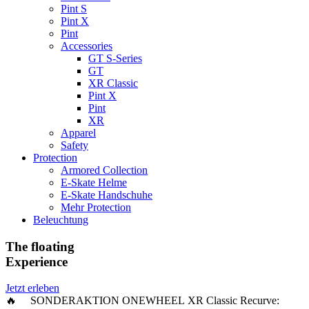
Pint S
Pint X
Pint
Accessories
GT S-Series
GT
XR Classic
Pint X
Pint
XR
Apparel
Safety
Protection
Armored Collection
E-Skate Helme
E-Skate Handschuhe
Mehr Protection
Beleuchtung
The floating
Experience
Jetzt erleben
🔥 SONDERAKTION ONEWHEEL XR Classic Recurve: