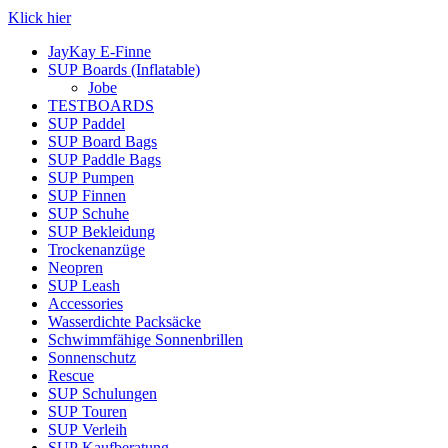
Klick hier
JayKay E-Finne
SUP Boards (Inflatable)
Jobe
TESTBOARDS
SUP Paddel
SUP Board Bags
SUP Paddle Bags
SUP Pumpen
SUP Finnen
SUP Schuhe
SUP Bekleidung
Trockenanzüge
Neopren
SUP Leash
Accessories
Wasserdichte Packsäcke
Schwimmfähige Sonnenbrillen
Sonnenschutz
Rescue
SUP Schulungen
SUP Touren
SUP Verleih
SUP Kaufberatung