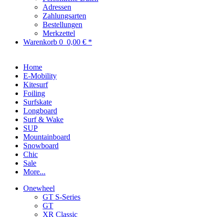
Adressen
Zahlungsarten
Bestellungen
Merkzettel
Warenkorb
0
0,00 € *
Home
E-Mobility
Kitesurf
Foiling
Surfskate
Longboard
Surf & Wake
SUP
Mountainboard
Snowboard
Chic
Sale
More...
Onewheel
GT S-Series
GT
XR Classic