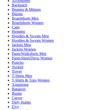
Accessories
Backpack
Beanies & Mützen
Bikinis
Boardshorts Men
Boardshorts Women
Caps
Hemden
Hoodies & Sweats Men
Hoodies & Sweats Women
Jackets Men
Jackets Women
Pants/Walkshorts Men
Pants/Short/Dress Women
Poncho
Socken
Towel
T-Shirts Men
T-Shirts & Tops Women
Armstrong
Bataleon
Bustin
Carver
Dirty Habits
Eivy