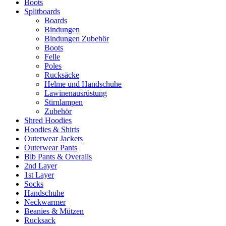
Boots
Splitboards
Boards
Bindungen
Bindungen Zubehör
Boots
Felle
Poles
Rucksäcke
Helme und Handschuhe
Lawinenausrüstung
Stirnlampen
Zubehör
Shred Hoodies
Hoodies & Shirts
Outerwear Jackets
Outerwear Pants
Bib Pants & Overalls
2nd Layer
1st Layer
Socks
Handschuhe
Neckwarmer
Beanies & Mützen
Rucksack