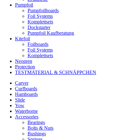
Pumpfoil
Pumpfoilboards
Foil Systems
Komplettsets
Dockstarter
Pumpfoil Kaufberatung
Kitefoil
Foilboards
Foil Systems
Komplettsets
Neopren
Protection
TESTMATERIAL & SCHNÄPPCHEN
Carver
Curfboards
Hamboards
Slide
Yow
Waterborne
Accessories
Bearings
Bolts & Nuts
Bushings
Springs