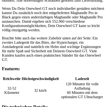
montiert. Alle notwendigen Schrauben gehören zum Lieferumfang.
Wenn Du Dein Onewheel GT noch individueller gestalten möchtest
kannst Du zusätzlich noch den mitgelieferten Maghandle Pro in
Black gegen einen andersfarbigen Maghandle oder Maghandle Pro
austauschen. Damit ergeben sich 552.960 verschiedene
Konfigurationsmöglichkeiten, Dein Onewheel GT kann so leicht
völlig einzigartig werden.
Beachte bitte auch das weitere Zubehör unten auf der Seite: Ein
zweites Ladegerät für das Büro, der Hypercharger, ein
Autoladegerät und natürlich ein Helm sind wichtige Ergänzungen
für mehr Spaß und Sicherheit mit Deinem Onewheel GT. Viele
Kunden kaufen auch einen praktischen Ständer für das Onewheel
GT.
Features:
Reichweite
Höchstgeschwindigkeit
Ladezeit
120 Minuten für volle
32-52
Aufladung
32 km/h
Kilometer
60 Minuten mit dem
optionalen GT Ultracharger
Die technischen Details: