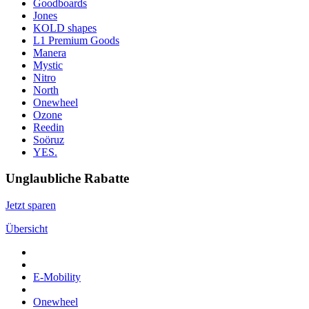
Goodboards
Jones
KOLD shapes
L1 Premium Goods
Manera
Mystic
Nitro
North
Onewheel
Ozone
Reedin
Soöruz
YES.
Unglaubliche Rabatte
Jetzt sparen
Übersicht
E-Mobility
Onewheel