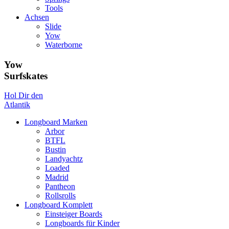
Tools
Achsen
Slide
Yow
Waterborne
Yow
Surfskates
Hol Dir den
Atlantik
Longboard Marken
Arbor
BTFL
Bustin
Landyachtz
Loaded
Madrid
Pantheon
Rollsrolls
Longboard Komplett
Einsteiger Boards
Longboards für Kinder