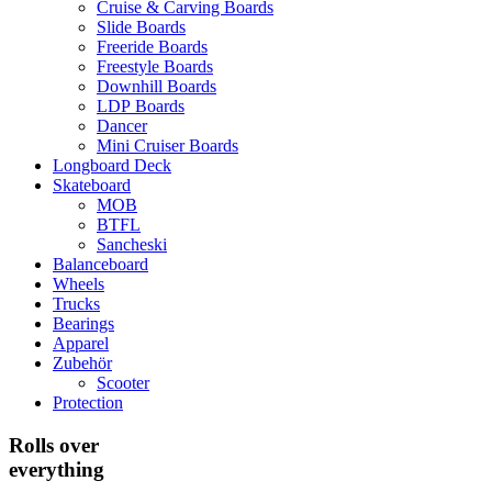
Cruise & Carving Boards
Slide Boards
Freeride Boards
Freestyle Boards
Downhill Boards
LDP Boards
Dancer
Mini Cruiser Boards
Longboard Deck
Skateboard
MOB
BTFL
Sancheski
Balanceboard
Wheels
Trucks
Bearings
Apparel
Zubehör
Scooter
Protection
Rolls over
everything