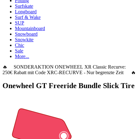
Foiling
Surfskate
Longboard
Surf & Wake
SUP
Mountainboard
Snowboard
Snowkite
Chic
Sale
More...
🔥 SONDERAKTION ONEWHEEL XR Classic Recurve:
250€ Rabatt
mit Code
XRC-RECURVE
- Nur begrenzte Zeit 🔥
Onewheel GT Freeride Bundle Slick Tire