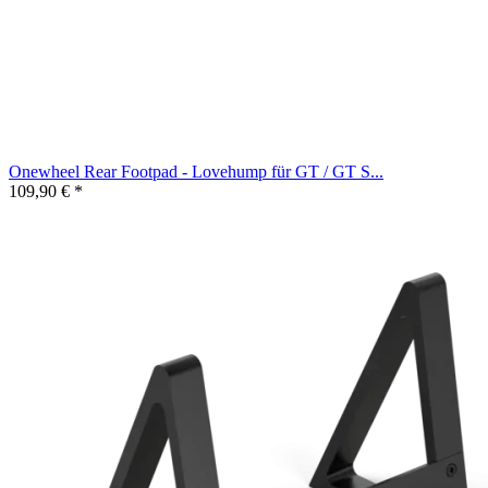
Onewheel Rear Footpad - Lovehump für GT / GT S...
109,90 € *