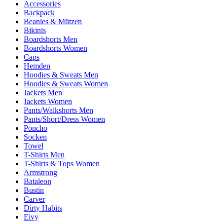
Accessories
Backpack
Beanies & Mützen
Bikinis
Boardshorts Men
Boardshorts Women
Caps
Hemden
Hoodies & Sweats Men
Hoodies & Sweats Women
Jackets Men
Jackets Women
Pants/Walkshorts Men
Pants/Short/Dress Women
Poncho
Socken
Towel
T-Shirts Men
T-Shirts & Tops Women
Armstrong
Bataleon
Bustin
Carver
Dirty Habits
Eivy