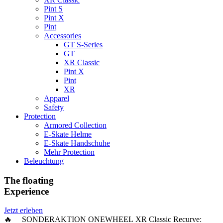
Pint S
Pint X
Pint
Accessories
GT S-Series
GT
XR Classic
Pint X
Pint
XR
Apparel
Safety
Protection
Armored Collection
E-Skate Helme
E-Skate Handschuhe
Mehr Protection
Beleuchtung
The floating
Experience
Jetzt erleben
🔥 SONDERAKTION ONEWHEEL XR Classic Recurve: