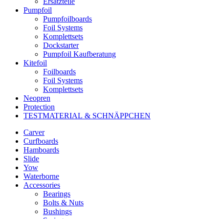
Ersatzteile
Pumpfoil
Pumpfoilboards
Foil Systems
Komplettsets
Dockstarter
Pumpfoil Kaufberatung
Kitefoil
Foilboards
Foil Systems
Komplettsets
Neopren
Protection
TESTMATERIAL & SCHNÄPPCHEN
Carver
Curfboards
Hamboards
Slide
Yow
Waterborne
Accessories
Bearings
Bolts & Nuts
Bushings