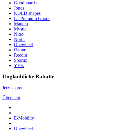
Goodboards
Jones
KOLD shapes
L1 Premium Goods
Manera
Mystic
Nitro
North
Onewheel
Ozone
Reedin
Soöruz
YES.
Unglaubliche Rabatte
Jetzt sparen
Übersicht
E-Mobility
Onewheel