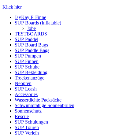
Klick hier
JayKay E-Finne
SUP Boards (Inflatable)
Jobe
TESTBOARDS
SUP Paddel
SUP Board Bags
SUP Paddle Bags
SUP Pumpen
SUP Finnen
SUP Schuhe
SUP Bekleidung
Trockenanzüge
Neopren
SUP Leash
Accessories
Wasserdichte Packsäcke
Schwimmfähige Sonnenbrillen
Sonnenschutz
Rescue
SUP Schulungen
SUP Touren
SUP Verleih