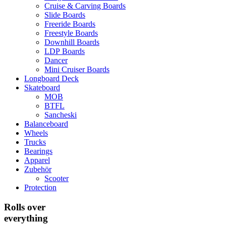
Cruise & Carving Boards
Slide Boards
Freeride Boards
Freestyle Boards
Downhill Boards
LDP Boards
Dancer
Mini Cruiser Boards
Longboard Deck
Skateboard
MOB
BTFL
Sancheski
Balanceboard
Wheels
Trucks
Bearings
Apparel
Zubehör
Scooter
Protection
Rolls over
everything