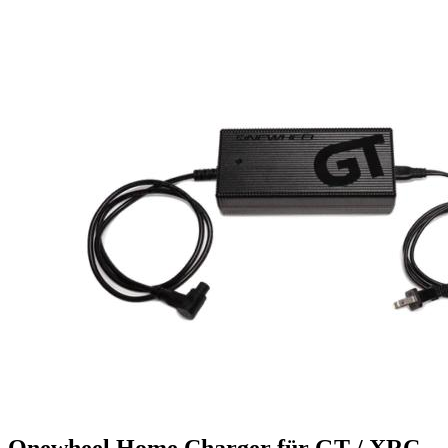
Onewheel Home Charger für GT / XRC