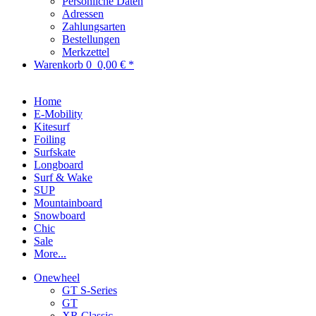
Persönliche Daten
Adressen
Zahlungsarten
Bestellungen
Merkzettel
Warenkorb
0
0,00 € *
Home
E-Mobility
Kitesurf
Foiling
Surfskate
Longboard
Surf & Wake
SUP
Mountainboard
Snowboard
Chic
Sale
More...
Onewheel
GT S-Series
GT
XR Classic