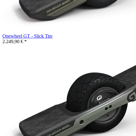
Onewheel GT - Slick Tire
2.249,90 € *