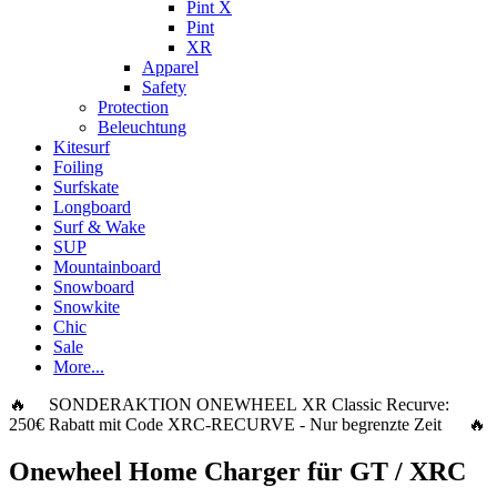
Pint X
Pint
XR
Apparel
Safety
Protection
Beleuchtung
Kitesurf
Foiling
Surfskate
Longboard
Surf & Wake
SUP
Mountainboard
Snowboard
Snowkite
Chic
Sale
More...
🔥 SONDERAKTION ONEWHEEL XR Classic Recurve:
250€ Rabatt
mit Code
XRC-RECURVE
- Nur begrenzte Zeit 🔥
Onewheel Home Charger für GT / XRC