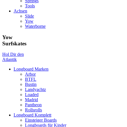
Springs
Tools
Achsen
Slide
Yow
Waterborne
Yow
Surfskates
Hol Dir den
Atlantik
Longboard Marken
Arbor
BTFL
Bustin
Landyachtz
Loaded
Madrid
Pantheon
Rollsrolls
Longboard Komplett
Einsteiger Boards
Longboards für Kinder