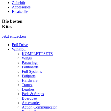
Zubehör
Accessories
Ersatzteile
Die besten
Kites
Jetzt entdecken
Foil Drive
Wingfoil
KOMPLETTSETS
Wings
Parawings
Foilboards
Foil Systems
Foilparts
Hardware
Trapez
Leashes
Pads & Straps
Boardbag
Accessories
Action Communicator