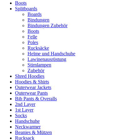
Boots
Splitboards
Boards
Bindungen
Bindungen Zubehör
Boots
Felle
Poles
Rucksäcke
Helme und Handschuhe
Lawinenausrüstung
Stirnlampen
Zubehör
Shred Hoodies
Hoodies & Shirts
Outerwear Jackets
Outerwear Pants
Bib Pants & Overalls
2nd Layer
1st Layer
Socks
Handschuhe
Neckwarmer
Beanies & Mützen
Rucksack