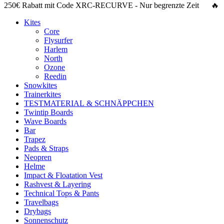
250€ Rabatt
mit Code
XRC-RECURVE
- Nur begrenzte Zeit 🔥
Kites
Core
Flysurfer
Harlem
North
Ozone
Reedin
Snowkites
Trainerkites
TESTMATERIAL & SCHNÄPPCHEN
Twintip Boards
Wave Boards
Bar
Trapez
Pads & Straps
Neopren
Helme
Impact & Floatation Vest
Rashvest & Layering
Technical Tops & Pants
Travelbags
Drybags
Sonnenschutz