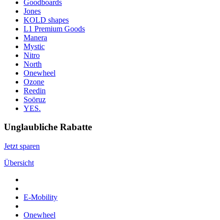
Goodboards
Jones
KOLD shapes
L1 Premium Goods
Manera
Mystic
Nitro
North
Onewheel
Ozone
Reedin
Soöruz
YES.
Unglaubliche Rabatte
Jetzt sparen
Übersicht
E-Mobility
Onewheel