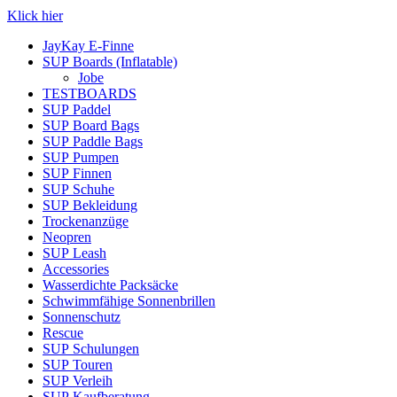
Klick hier
JayKay E-Finne
SUP Boards (Inflatable)
Jobe
TESTBOARDS
SUP Paddel
SUP Board Bags
SUP Paddle Bags
SUP Pumpen
SUP Finnen
SUP Schuhe
SUP Bekleidung
Trockenanzüge
Neopren
SUP Leash
Accessories
Wasserdichte Packsäcke
Schwimmfähige Sonnenbrillen
Sonnenschutz
Rescue
SUP Schulungen
SUP Touren
SUP Verleih
SUP Kaufberatung