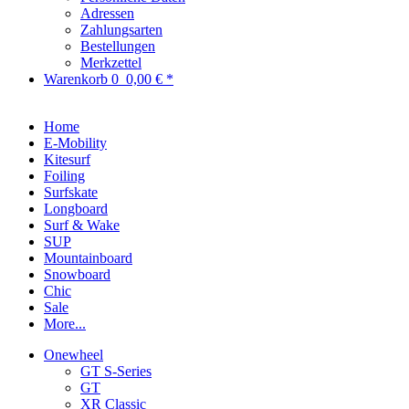
Adressen
Zahlungsarten
Bestellungen
Merkzettel
Warenkorb
0
0,00 € *
Home
E-Mobility
Kitesurf
Foiling
Surfskate
Longboard
Surf & Wake
SUP
Mountainboard
Snowboard
Chic
Sale
More...
Onewheel
GT S-Series
GT
XR Classic