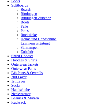
Boots
Splitboards
Boards
Bindungen
Bindungen Zubehör
Boots
Felle
Poles
Rucksäcke
Helme und Handschuhe
Lawinenausrüstung
Stirnlampen
Zubehör
Shred Hoodies
Hoodies & Shirts
Outerwear Jackets
Outerwear Pants
Bib Pants & Overalls
2nd Layer
1st Layer
Socks
Handschuhe
Neckwarmer
Beanies & Mützen
Rucksack