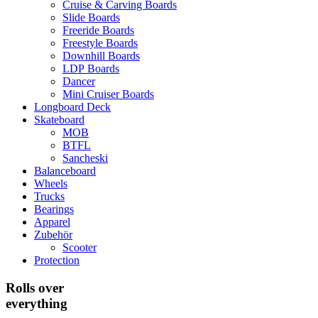
Cruise & Carving Boards
Slide Boards
Freeride Boards
Freestyle Boards
Downhill Boards
LDP Boards
Dancer
Mini Cruiser Boards
Longboard Deck
Skateboard
MOB
BTFL
Sancheski
Balanceboard
Wheels
Trucks
Bearings
Apparel
Zubehör
Scooter
Protection
Rolls over
everything