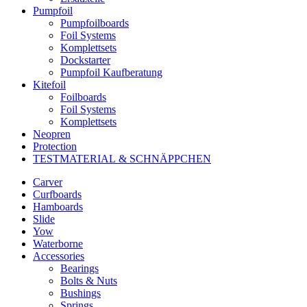
Pumpfoil
Pumpfoilboards
Foil Systems
Komplettsets
Dockstarter
Pumpfoil Kaufberatung
Kitefoil
Foilboards
Foil Systems
Komplettsets
Neopren
Protection
TESTMATERIAL & SCHNÄPPCHEN
Carver
Curfboards
Hamboards
Slide
Yow
Waterborne
Accessories
Bearings
Bolts & Nuts
Bushings
Springs