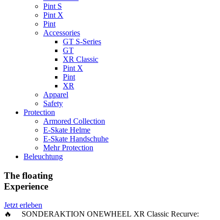
Pint S
Pint X
Pint
Accessories
GT S-Series
GT
XR Classic
Pint X
Pint
XR
Apparel
Safety
Protection
Armored Collection
E-Skate Helme
E-Skate Handschuhe
Mehr Protection
Beleuchtung
The floating
Experience
Jetzt erleben
🔥 SONDERAKTION ONEWHEEL XR Classic Recurve: