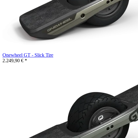
Onewheel GT - Slick Tire
2.249,90 € *