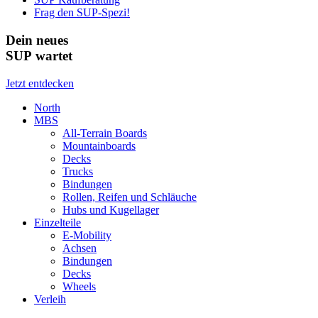
Frag den SUP-Spezi!
Dein neues
SUP wartet
Jetzt entdecken
North
MBS
All-Terrain Boards
Mountainboards
Decks
Trucks
Bindungen
Rollen, Reifen und Schläuche
Hubs und Kugellager
Einzelteile
E-Mobility
Achsen
Bindungen
Decks
Wheels
Verleih