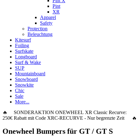
Pint X
Pint
XR
Apparel
Safety
Protection
Beleuchtung
Kitesurf
Foiling
Surfskate
Longboard
Surf & Wake
SUP
Mountainboard
Snowboard
Snowkite
Chic
Sale
More...
🔥 SONDERAKTION ONEWHEEL XR Classic Recurve:
250€ Rabatt
mit Code
XRC-RECURVE
- Nur begrenzte Zeit 🔥
Onewheel Bumpers für GT / GT S