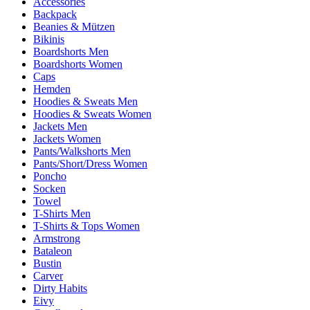
Accessories
Backpack
Beanies & Mützen
Bikinis
Boardshorts Men
Boardshorts Women
Caps
Hemden
Hoodies & Sweats Men
Hoodies & Sweats Women
Jackets Men
Jackets Women
Pants/Walkshorts Men
Pants/Short/Dress Women
Poncho
Socken
Towel
T-Shirts Men
T-Shirts & Tops Women
Armstrong
Bataleon
Bustin
Carver
Dirty Habits
Eivy