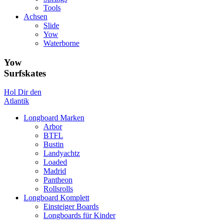
Tools
Achsen
Slide
Yow
Waterborne
Yow
Surfskates
Hol Dir den
Atlantik
Longboard Marken
Arbor
BTFL
Bustin
Landyachtz
Loaded
Madrid
Pantheon
Rollsrolls
Longboard Komplett
Einsteiger Boards
Longboards für Kinder