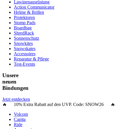
Lawinenausrüstung
Action Communicator
Helme & Brillen
Protektoren
Stomp Pads
Boardbag
ShredRack
Sonnenschutz
Snowkites
Snowskates
Accessoires
Reparatur & Pflege
Test-Events
Unsere
neuen
Bindungen
Jetzt entdecken
🔥 10% Extra Rabatt auf den UVP. Code:
SNOW26
🔥
Volcom
Capita
Ride