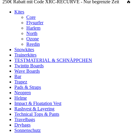
250€ Rabatt
mit Code
XRC-RECURVE
- Nur begrenzte Zeit 🔥
Kites
Core
Flysurfer
Harlem
North
Ozone
Reedin
Snowkites
Trainerkites
TESTMATERIAL & SCHNÄPPCHEN
Twintip Boards
Wave Boards
Bar
Trapez
Pads & Straps
Neopren
Helme
Impact & Floatation Vest
Rashvest & Layering
Technical Tops & Pants
Travelbags
Drybags
Sonnenschutz