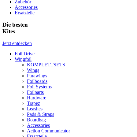
Zubehör
Accessories
Ersatzteile
Die besten
Kites
Jetzt entdecken
Foil Drive
Wingfoil
KOMPLETTSETS
Wings
Parawings
Foilboards
Foil Systems
Foilparts
Hardware
Trapez
Leashes
Pads & Straps
Boardbag
Accessories
Action Communicator
Ersatzteile