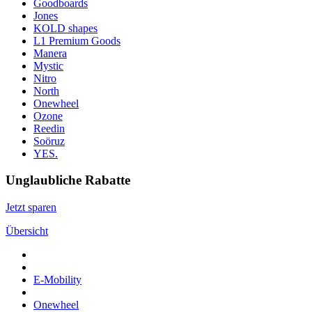
Goodboards
Jones
KOLD shapes
L1 Premium Goods
Manera
Mystic
Nitro
North
Onewheel
Ozone
Reedin
Soöruz
YES.
Unglaubliche Rabatte
Jetzt sparen
Übersicht
E-Mobility
Onewheel