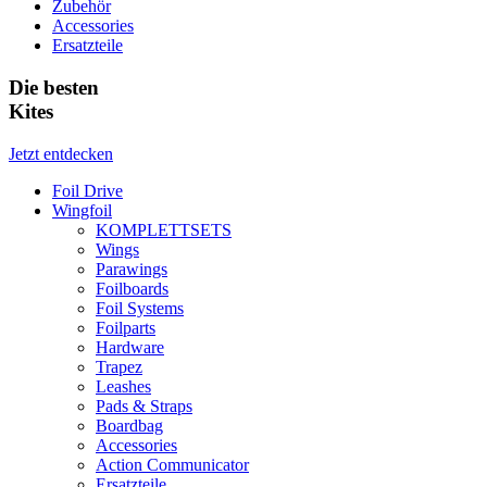
Zubehör
Accessories
Ersatzteile
Die besten
Kites
Jetzt entdecken
Foil Drive
Wingfoil
KOMPLETTSETS
Wings
Parawings
Foilboards
Foil Systems
Foilparts
Hardware
Trapez
Leashes
Pads & Straps
Boardbag
Accessories
Action Communicator
Ersatzteile