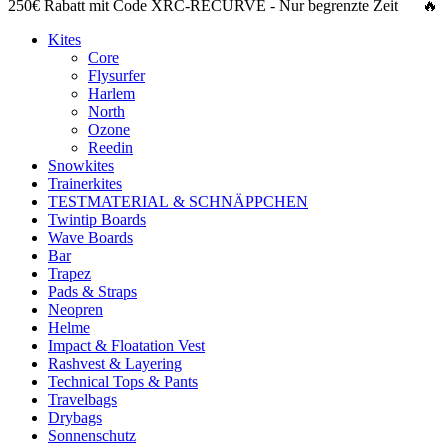
250€ Rabatt
mit Code
XRC-RECURVE
- Nur begrenzte Zeit 🔥
Kites
Core
Flysurfer
Harlem
North
Ozone
Reedin
Snowkites
Trainerkites
TESTMATERIAL & SCHNÄPPCHEN
Twintip Boards
Wave Boards
Bar
Trapez
Pads & Straps
Neopren
Helme
Impact & Floatation Vest
Rashvest & Layering
Technical Tops & Pants
Travelbags
Drybags
Sonnenschutz