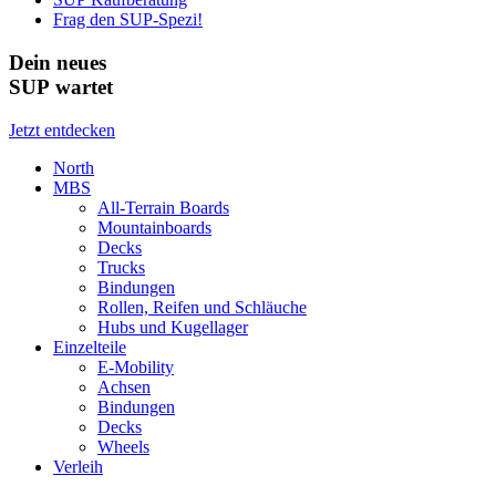
Frag den SUP-Spezi!
Dein neues
SUP wartet
Jetzt entdecken
North
MBS
All-Terrain Boards
Mountainboards
Decks
Trucks
Bindungen
Rollen, Reifen und Schläuche
Hubs und Kugellager
Einzelteile
E-Mobility
Achsen
Bindungen
Decks
Wheels
Verleih