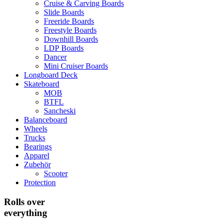
Cruise & Carving Boards
Slide Boards
Freeride Boards
Freestyle Boards
Downhill Boards
LDP Boards
Dancer
Mini Cruiser Boards
Longboard Deck
Skateboard
MOB
BTFL
Sancheski
Balanceboard
Wheels
Trucks
Bearings
Apparel
Zubehör
Scooter
Protection
Rolls over
everything