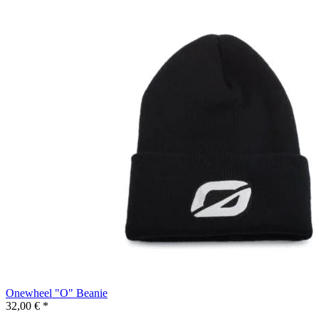
Onewheel "O" Beanie
32,00 € *