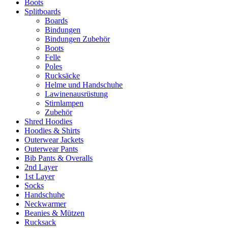
Boots
Splitboards
Boards
Bindungen
Bindungen Zubehör
Boots
Felle
Poles
Rucksäcke
Helme und Handschuhe
Lawinenausrüstung
Stirnlampen
Zubehör
Shred Hoodies
Hoodies & Shirts
Outerwear Jackets
Outerwear Pants
Bib Pants & Overalls
2nd Layer
1st Layer
Socks
Handschuhe
Neckwarmer
Beanies & Mützen
Rucksack