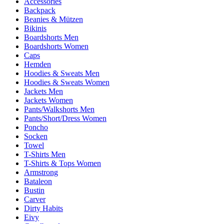
Accessories
Backpack
Beanies & Mützen
Bikinis
Boardshorts Men
Boardshorts Women
Caps
Hemden
Hoodies & Sweats Men
Hoodies & Sweats Women
Jackets Men
Jackets Women
Pants/Walkshorts Men
Pants/Short/Dress Women
Poncho
Socken
Towel
T-Shirts Men
T-Shirts & Tops Women
Armstrong
Bataleon
Bustin
Carver
Dirty Habits
Eivy