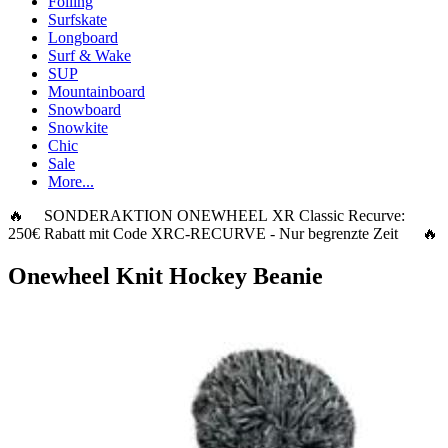
Foiling
Surfskate
Longboard
Surf & Wake
SUP
Mountainboard
Snowboard
Snowkite
Chic
Sale
More...
🔥 SONDERAKTION ONEWHEEL XR Classic Recurve:
250€ Rabatt
mit Code
XRC-RECURVE
- Nur begrenzte Zeit 🔥
Onewheel Knit Hockey Beanie