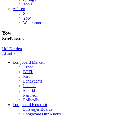
Tools
Achsen
Slide
Yow
Waterborne
Yow
Surfskates
Hol Dir den
Atlantik
Longboard Marken
Arbor
BTFL
Bustin
Landyachtz
Loaded
Madrid
Pantheon
Rollsrolls
Longboard Komplett
Einsteiger Boards
Longboards für Kinder