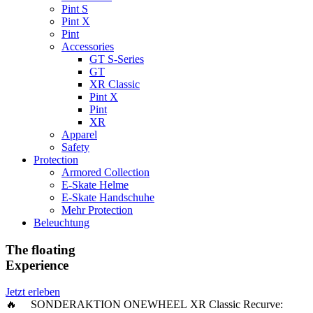
Pint S
Pint X
Pint
Accessories
GT S-Series
GT
XR Classic
Pint X
Pint
XR
Apparel
Safety
Protection
Armored Collection
E-Skate Helme
E-Skate Handschuhe
Mehr Protection
Beleuchtung
The floating
Experience
Jetzt erleben
🔥 SONDERAKTION ONEWHEEL XR Classic Recurve: