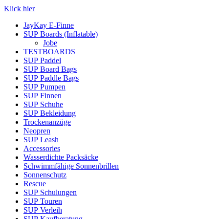
Klick hier
JayKay E-Finne
SUP Boards (Inflatable)
Jobe
TESTBOARDS
SUP Paddel
SUP Board Bags
SUP Paddle Bags
SUP Pumpen
SUP Finnen
SUP Schuhe
SUP Bekleidung
Trockenanzüge
Neopren
SUP Leash
Accessories
Wasserdichte Packsäcke
Schwimmfähige Sonnenbrillen
Sonnenschutz
Rescue
SUP Schulungen
SUP Touren
SUP Verleih
SUP Kaufberatung