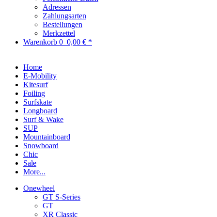
Adressen
Zahlungsarten
Bestellungen
Merkzettel
Warenkorb
0
0,00 € *
Home
E-Mobility
Kitesurf
Foiling
Surfskate
Longboard
Surf & Wake
SUP
Mountainboard
Snowboard
Chic
Sale
More...
Onewheel
GT S-Series
GT
XR Classic