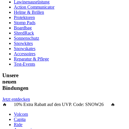
Lawinenausrüstung
Action Communicator
Helme & Brillen
Protektoren
Stomp Pads
Boardbag
ShredRack
Sonnenschutz
Snowkites
Snowskates
Accessoires
Reparatur & Pflege
Test-Events
Unsere
neuen
Bindungen
Jetzt entdecken
🔥 10% Extra Rabatt auf den UVP. Code:
SNOW26
🔥
Volcom
Capita
Ride