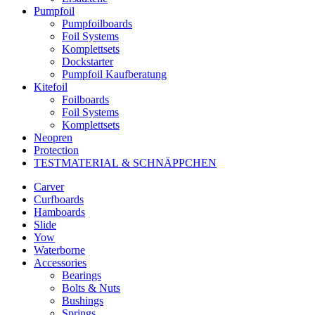
Pumpfoil
Pumpfoilboards
Foil Systems
Komplettsets
Dockstarter
Pumpfoil Kaufberatung
Kitefoil
Foilboards
Foil Systems
Komplettsets
Neopren
Protection
TESTMATERIAL & SCHNÄPPCHEN
Carver
Curfboards
Hamboards
Slide
Yow
Waterborne
Accessories
Bearings
Bolts & Nuts
Bushings
Springs