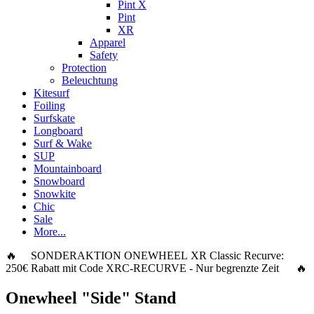
Pint X
Pint
XR
Apparel
Safety
Protection
Beleuchtung
Kitesurf
Foiling
Surfskate
Longboard
Surf & Wake
SUP
Mountainboard
Snowboard
Snowkite
Chic
Sale
More...
🔥 SONDERAKTION ONEWHEEL XR Classic Recurve:
250€ Rabatt
mit Code
XRC-RECURVE
- Nur begrenzte Zeit 🔥
Onewheel "Side" Stand