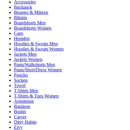
Accessories
Backpack
Beanies & Mützen
Bikinis
Boardshorts Men
Boardshorts Women
Caps
Hemden
Hoodies & Sweats Men
Hoodies & Sweats Women
Jackets Men
Jackets Women
Pants/Walkshorts Men
Pants/Short/Dress Women
Poncho
Socken
Towel
T-Shirts Men
T-Shirts & Tops Women
Armstrong
Bataleon
Bustin
Carver
Dirty Habits
Eivy