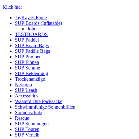
Klick hier
JayKay E-Finne
SUP Boards (Inflatable)
Jobe
TESTBOARDS
SUP Paddel
SUP Board Bags
SUP Paddle Bags
SUP Pumpen
SUP Finnen
SUP Schuhe
SUP Bekleidung
Trockenanzüge
Neopren
SUP Leash
Accessories
Wasserdichte Packsäcke
Schwimmfähige Sonnenbrillen
Sonnenschutz
Rescue
SUP Schulungen
SUP Touren
SUP Verleih