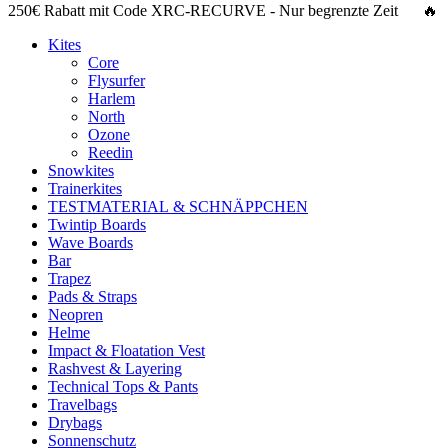
250€ Rabatt
mit Code
XRC-RECURVE
- Nur begrenzte Zeit 🔥
Kites
Core
Flysurfer
Harlem
North
Ozone
Reedin
Snowkites
Trainerkites
TESTMATERIAL & SCHNÄPPCHEN
Twintip Boards
Wave Boards
Bar
Trapez
Pads & Straps
Neopren
Helme
Impact & Floatation Vest
Rashvest & Layering
Technical Tops & Pants
Travelbags
Drybags
Sonnenschutz