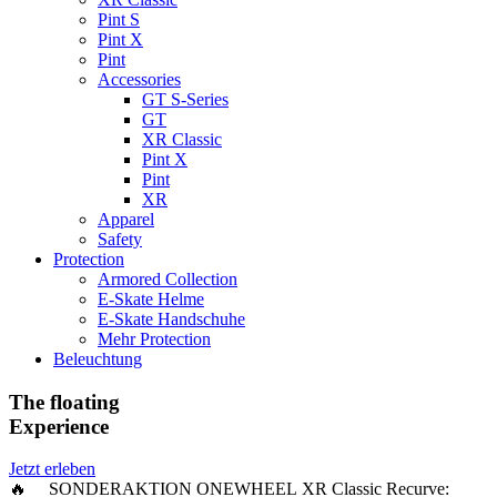
Pint S
Pint X
Pint
Accessories
GT S-Series
GT
XR Classic
Pint X
Pint
XR
Apparel
Safety
Protection
Armored Collection
E-Skate Helme
E-Skate Handschuhe
Mehr Protection
Beleuchtung
The floating
Experience
Jetzt erleben
🔥 SONDERAKTION ONEWHEEL XR Classic Recurve: