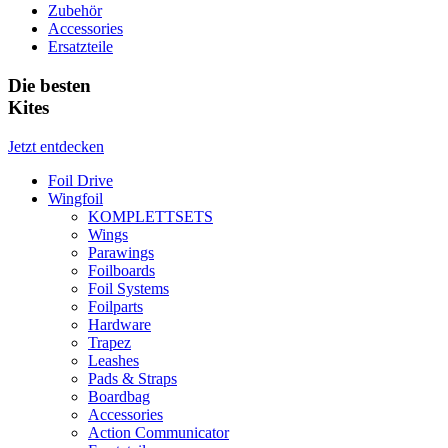
Zubehör
Accessories
Ersatzteile
Die besten
Kites
Jetzt entdecken
Foil Drive
Wingfoil
KOMPLETTSETS
Wings
Parawings
Foilboards
Foil Systems
Foilparts
Hardware
Trapez
Leashes
Pads & Straps
Boardbag
Accessories
Action Communicator