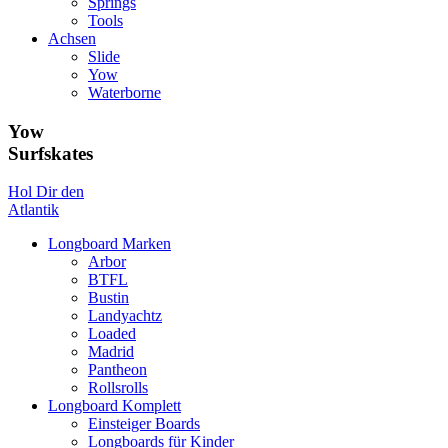
Springs
Tools
Achsen
Slide
Yow
Waterborne
Yow
Surfskates
Hol Dir den
Atlantik
Longboard Marken
Arbor
BTFL
Bustin
Landyachtz
Loaded
Madrid
Pantheon
Rollsrolls
Longboard Komplett
Einsteiger Boards
Longboards für Kinder