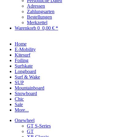
Persönliche Daten
Adressen
Zahlungsarten
Bestellungen
Merkzettel
Warenkorb
0
0,00 € *
Home
E-Mobility
Kitesurf
Foiling
Surfskate
Longboard
Surf & Wake
SUP
Mountainboard
Snowboard
Chic
Sale
More...
Onewheel
GT S-Series
GT
XR Classic