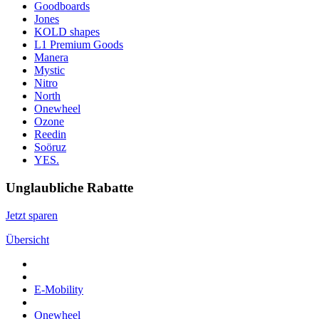
Goodboards
Jones
KOLD shapes
L1 Premium Goods
Manera
Mystic
Nitro
North
Onewheel
Ozone
Reedin
Soöruz
YES.
Unglaubliche Rabatte
Jetzt sparen
Übersicht
E-Mobility
Onewheel