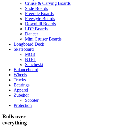
Cruise & Carving Boards
Slide Boards
Freeride Boards
Freestyle Boards
Downhill Boards
LDP Boards
Dancer
Mini Cruiser Boards
Longboard Deck
Skateboard
MOB
BTFL
Sancheski
Balanceboard
Wheels
Trucks
Bearings
Apparel
Zubehör
Scooter
Protection
Rolls over
everything