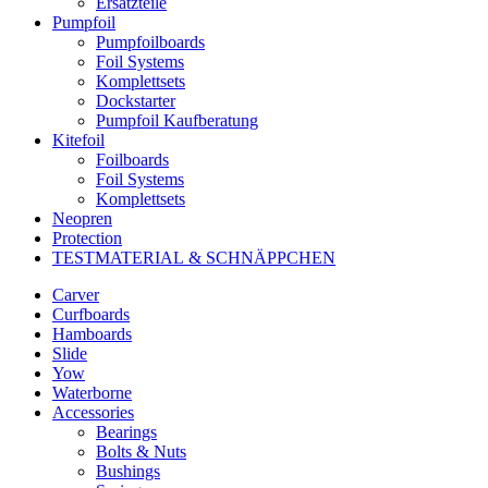
Ersatzteile
Pumpfoil
Pumpfoilboards
Foil Systems
Komplettsets
Dockstarter
Pumpfoil Kaufberatung
Kitefoil
Foilboards
Foil Systems
Komplettsets
Neopren
Protection
TESTMATERIAL & SCHNÄPPCHEN
Carver
Curfboards
Hamboards
Slide
Yow
Waterborne
Accessories
Bearings
Bolts & Nuts
Bushings