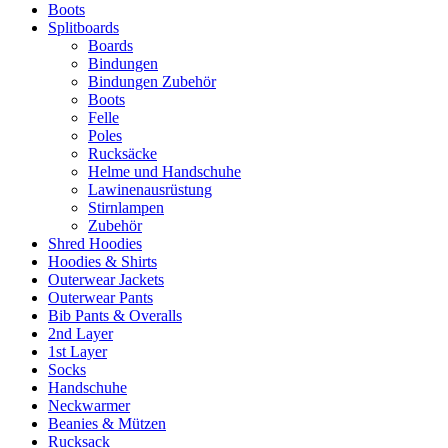
Boots
Splitboards
Boards
Bindungen
Bindungen Zubehör
Boots
Felle
Poles
Rucksäcke
Helme und Handschuhe
Lawinenausrüstung
Stirnlampen
Zubehör
Shred Hoodies
Hoodies & Shirts
Outerwear Jackets
Outerwear Pants
Bib Pants & Overalls
2nd Layer
1st Layer
Socks
Handschuhe
Neckwarmer
Beanies & Mützen
Rucksack