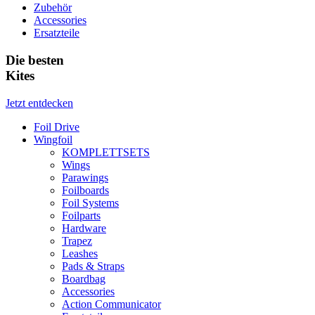
Zubehör
Accessories
Ersatzteile
Die besten
Kites
Jetzt entdecken
Foil Drive
Wingfoil
KOMPLETTSETS
Wings
Parawings
Foilboards
Foil Systems
Foilparts
Hardware
Trapez
Leashes
Pads & Straps
Boardbag
Accessories
Action Communicator