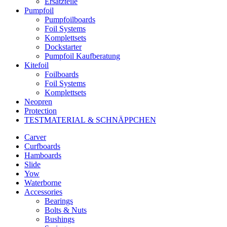
Ersatzteile
Pumpfoil
Pumpfoilboards
Foil Systems
Komplettsets
Dockstarter
Pumpfoil Kaufberatung
Kitefoil
Foilboards
Foil Systems
Komplettsets
Neopren
Protection
TESTMATERIAL & SCHNÄPPCHEN
Carver
Curfboards
Hamboards
Slide
Yow
Waterborne
Accessories
Bearings
Bolts & Nuts
Bushings