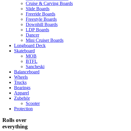
Cruise & Carving Boards
Slide Boards
Freeride Boards
Freestyle Boards
Downhill Boards
LDP Boards
Dancer
Mini Cruiser Boards
Longboard Deck
Skateboard
MOB
BTFL
Sancheski
Balanceboard
Wheels
Trucks
Bearings
Apparel
Zubehör
Scooter
Protection
Rolls over
everything