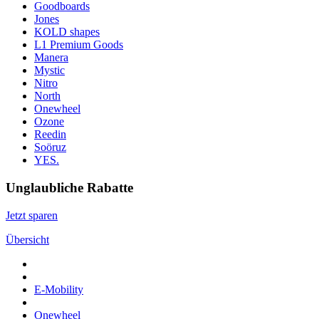
Goodboards
Jones
KOLD shapes
L1 Premium Goods
Manera
Mystic
Nitro
North
Onewheel
Ozone
Reedin
Soöruz
YES.
Unglaubliche Rabatte
Jetzt sparen
Übersicht
E-Mobility
Onewheel