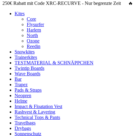
250€ Rabatt
mit Code
XRC-RECURVE
- Nur begrenzte Zeit 🔥
Kites
Core
Flysurfer
Harlem
North
Ozone
Reedin
Snowkites
Trainerkites
TESTMATERIAL & SCHNÄPPCHEN
Twintip Boards
Wave Boards
Bar
Trapez
Pads & Straps
Neopren
Helme
Impact & Floatation Vest
Rashvest & Layering
Technical Tops & Pants
Travelbags
Drybags
Sonnenschutz