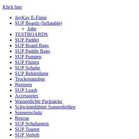
Klick hier
JayKay E-Finne
SUP Boards (Inflatable)
Jobe
TESTBOARDS
SUP Paddel
SUP Board Bags
SUP Paddle Bags
SUP Pumpen
SUP Finnen
SUP Schuhe
SUP Bekleidung
Trockenanzüge
Neopren
SUP Leash
Accessories
Wasserdichte Packsäcke
Schwimmfähige Sonnenbrillen
Sonnenschutz
Rescue
SUP Schulungen
SUP Touren
SUP Verleih