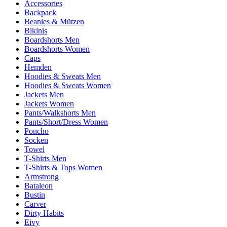
Accessories
Backpack
Beanies & Mützen
Bikinis
Boardshorts Men
Boardshorts Women
Caps
Hemden
Hoodies & Sweats Men
Hoodies & Sweats Women
Jackets Men
Jackets Women
Pants/Walkshorts Men
Pants/Short/Dress Women
Poncho
Socken
Towel
T-Shirts Men
T-Shirts & Tops Women
Armstrong
Bataleon
Bustin
Carver
Dirty Habits
Eivy