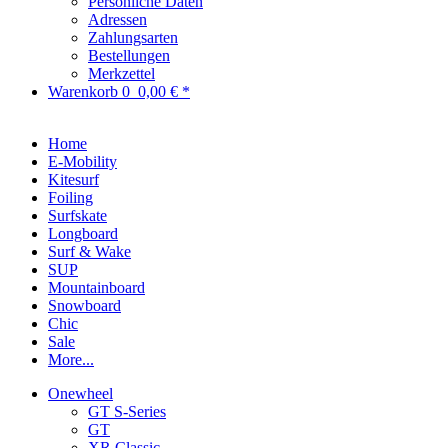
Persönliche Daten
Adressen
Zahlungsarten
Bestellungen
Merkzettel
Warenkorb
0
0,00 € *
Home
E-Mobility
Kitesurf
Foiling
Surfskate
Longboard
Surf & Wake
SUP
Mountainboard
Snowboard
Chic
Sale
More...
Onewheel
GT S-Series
GT
XR Classic