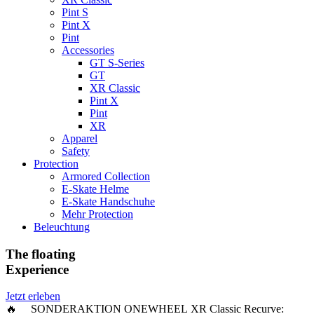
Pint S
Pint X
Pint
Accessories
GT S-Series
GT
XR Classic
Pint X
Pint
XR
Apparel
Safety
Protection
Armored Collection
E-Skate Helme
E-Skate Handschuhe
Mehr Protection
Beleuchtung
The floating
Experience
Jetzt erleben
🔥 SONDERAKTION ONEWHEEL XR Classic Recurve: