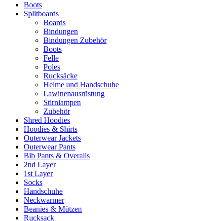
Boots
Splitboards
Boards
Bindungen
Bindungen Zubehör
Boots
Felle
Poles
Rucksäcke
Helme und Handschuhe
Lawinenausrüstung
Stirnlampen
Zubehör
Shred Hoodies
Hoodies & Shirts
Outerwear Jackets
Outerwear Pants
Bib Pants & Overalls
2nd Layer
1st Layer
Socks
Handschuhe
Neckwarmer
Beanies & Mützen
Rucksack