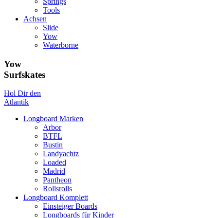
Springs
Tools
Achsen
Slide
Yow
Waterborne
Yow
Surfskates
Hol Dir den
Atlantik
Longboard Marken
Arbor
BTFL
Bustin
Landyachtz
Loaded
Madrid
Pantheon
Rollsrolls
Longboard Komplett
Einsteiger Boards
Longboards für Kinder