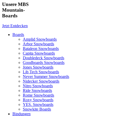
Unsere MBS
Mountain-
Boards
Jetzt Entdecken
Boards
Amplid Snowboards
Arbor Snowboards
Bataleon Snowboards
Capita Snowboards
Doubledeck Snowboards
Goodboards Snowboards
Jones Snowboards
Lib Tech Snowboards
Never Summer Snowboards
Nidecker Snowboards
Nitro Snowboards
Ride Snowboards
Rome Snowboards
Roxy Snowboards
YES. Snowboards
Snowkite Boards
Bindungen