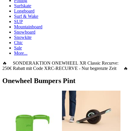
Foiling
Surfskate
Longboard
Surf & Wake
SUP
Mountainboard
Snowboard
Snowkite
Chic
Sale
More...
🔥 SONDERAKTION ONEWHEEL XR Classic Recurve:
250€ Rabatt
mit Code
XRC-RECURVE
- Nur begrenzte Zeit 🔥
Onewheel Bumpers Pint