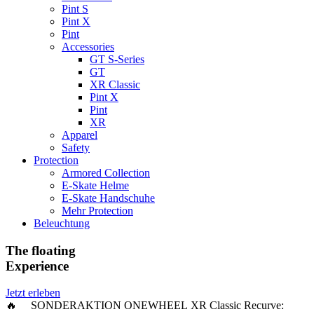
Pint S
Pint X
Pint
Accessories
GT S-Series
GT
XR Classic
Pint X
Pint
XR
Apparel
Safety
Protection
Armored Collection
E-Skate Helme
E-Skate Handschuhe
Mehr Protection
Beleuchtung
The floating
Experience
Jetzt erleben
🔥 SONDERAKTION ONEWHEEL XR Classic Recurve: