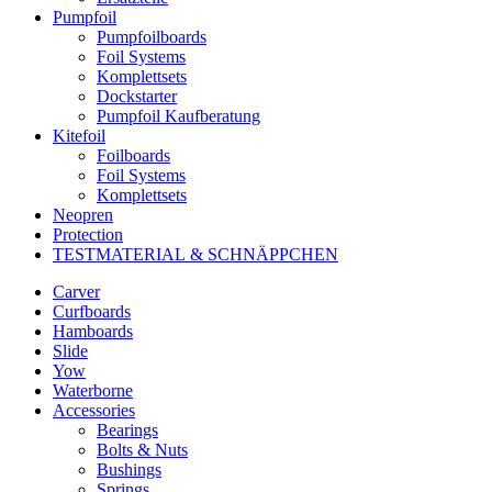
Pumpfoil
Pumpfoilboards
Foil Systems
Komplettsets
Dockstarter
Pumpfoil Kaufberatung
Kitefoil
Foilboards
Foil Systems
Komplettsets
Neopren
Protection
TESTMATERIAL & SCHNÄPPCHEN
Carver
Curfboards
Hamboards
Slide
Yow
Waterborne
Accessories
Bearings
Bolts & Nuts
Bushings
Springs