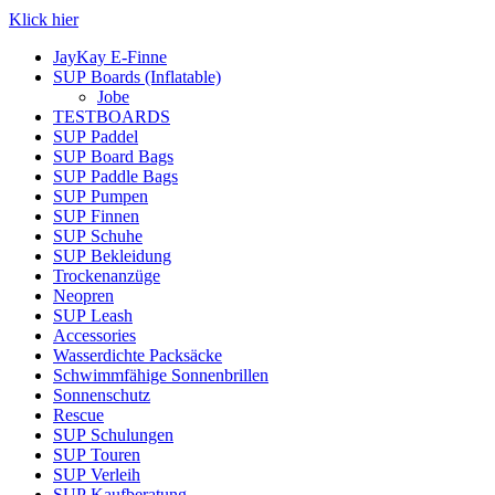
Klick hier
JayKay E-Finne
SUP Boards (Inflatable)
Jobe
TESTBOARDS
SUP Paddel
SUP Board Bags
SUP Paddle Bags
SUP Pumpen
SUP Finnen
SUP Schuhe
SUP Bekleidung
Trockenanzüge
Neopren
SUP Leash
Accessories
Wasserdichte Packsäcke
Schwimmfähige Sonnenbrillen
Sonnenschutz
Rescue
SUP Schulungen
SUP Touren
SUP Verleih
SUP Kaufberatung