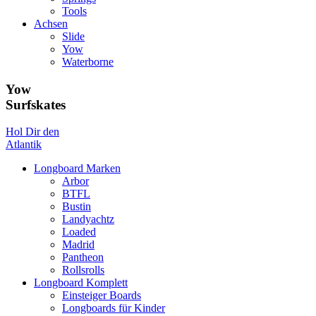
Tools
Achsen
Slide
Yow
Waterborne
Yow
Surfskates
Hol Dir den
Atlantik
Longboard Marken
Arbor
BTFL
Bustin
Landyachtz
Loaded
Madrid
Pantheon
Rollsrolls
Longboard Komplett
Einsteiger Boards
Longboards für Kinder