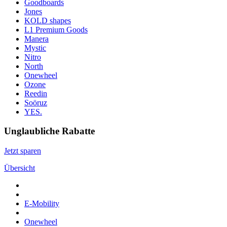
Goodboards
Jones
KOLD shapes
L1 Premium Goods
Manera
Mystic
Nitro
North
Onewheel
Ozone
Reedin
Soöruz
YES.
Unglaubliche Rabatte
Jetzt sparen
Übersicht
E-Mobility
Onewheel