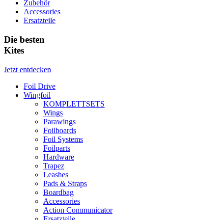
Zubehör
Accessories
Ersatzteile
Die besten
Kites
Jetzt entdecken
Foil Drive
Wingfoil
KOMPLETTSETS
Wings
Parawings
Foilboards
Foil Systems
Foilparts
Hardware
Trapez
Leashes
Pads & Straps
Boardbag
Accessories
Action Communicator
Ersatzteile