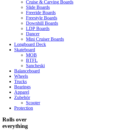
Cruise & Carving Boards
Slide Boards
Freeride Boards
Freestyle Boards
Downhill Boards
LDP Boards
Dancer
Mini Cruiser Boards
Longboard Deck
Skateboard
MOB
BTFL
Sancheski
Balanceboard
Wheels
Trucks
Bearings
Apparel
Zubehör
Scooter
Protection
Rolls over
everything