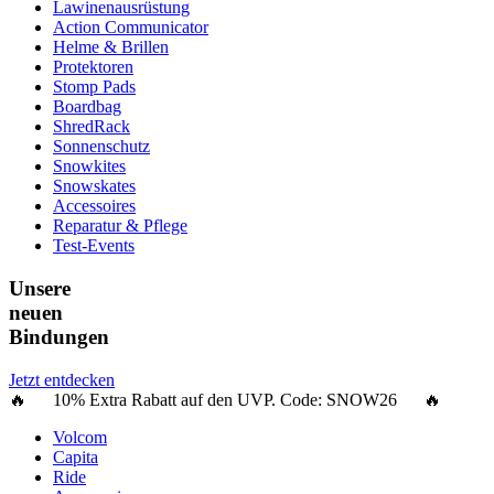
Lawinenausrüstung
Action Communicator
Helme & Brillen
Protektoren
Stomp Pads
Boardbag
ShredRack
Sonnenschutz
Snowkites
Snowskates
Accessoires
Reparatur & Pflege
Test-Events
Unsere
neuen
Bindungen
Jetzt entdecken
🔥 10% Extra Rabatt auf den UVP. Code:
SNOW26
🔥
Volcom
Capita
Ride