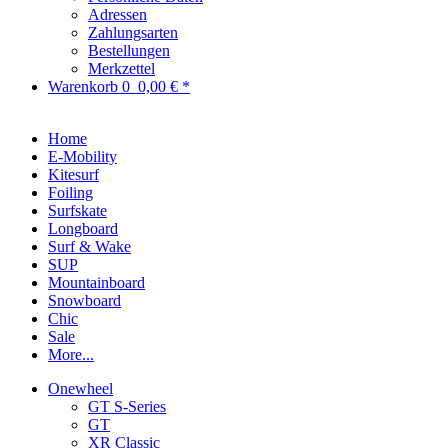
Adressen
Zahlungsarten
Bestellungen
Merkzettel
Warenkorb
0
0,00 € *
Home
E-Mobility
Kitesurf
Foiling
Surfskate
Longboard
Surf & Wake
SUP
Mountainboard
Snowboard
Chic
Sale
More...
Onewheel
GT S-Series
GT
XR Classic