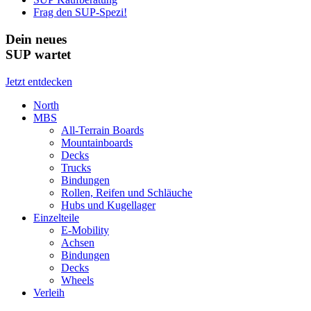
Frag den SUP-Spezi!
Dein neues
SUP wartet
Jetzt entdecken
North
MBS
All-Terrain Boards
Mountainboards
Decks
Trucks
Bindungen
Rollen, Reifen und Schläuche
Hubs und Kugellager
Einzelteile
E-Mobility
Achsen
Bindungen
Decks
Wheels
Verleih