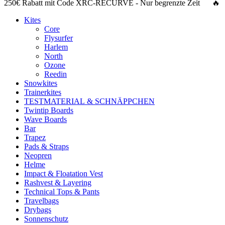
250€ Rabatt
mit Code
XRC-RECURVE
- Nur begrenzte Zeit 🔥
Kites
Core
Flysurfer
Harlem
North
Ozone
Reedin
Snowkites
Trainerkites
TESTMATERIAL & SCHNÄPPCHEN
Twintip Boards
Wave Boards
Bar
Trapez
Pads & Straps
Neopren
Helme
Impact & Floatation Vest
Rashvest & Layering
Technical Tops & Pants
Travelbags
Drybags
Sonnenschutz