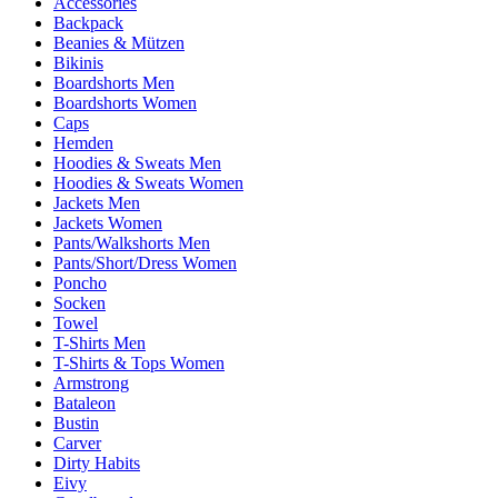
Accessories
Backpack
Beanies & Mützen
Bikinis
Boardshorts Men
Boardshorts Women
Caps
Hemden
Hoodies & Sweats Men
Hoodies & Sweats Women
Jackets Men
Jackets Women
Pants/Walkshorts Men
Pants/Short/Dress Women
Poncho
Socken
Towel
T-Shirts Men
T-Shirts & Tops Women
Armstrong
Bataleon
Bustin
Carver
Dirty Habits
Eivy