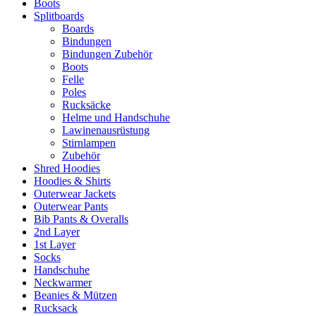
Boots
Splitboards
Boards
Bindungen
Bindungen Zubehör
Boots
Felle
Poles
Rucksäcke
Helme und Handschuhe
Lawinenausrüstung
Stirnlampen
Zubehör
Shred Hoodies
Hoodies & Shirts
Outerwear Jackets
Outerwear Pants
Bib Pants & Overalls
2nd Layer
1st Layer
Socks
Handschuhe
Neckwarmer
Beanies & Mützen
Rucksack