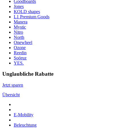
Goodboards
Jones
KOLD shapes
L1 Premium Goods
Manera
Mystic
Nitro
North
Onewheel
Ozone
Reedin
Soöruz
YES.
Unglaubliche Rabatte
Jetzt sparen
Übersicht
E-Mobility
Beleuchtung