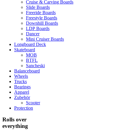
Cruise & Carving Boards
Slide Boards
Freeride Boards
Freestyle Boards
Downhill Boards
LDP Boards
Dancer
Mini Cruiser Boards
Longboard Deck
Skateboard
MOB
BTFL
Sancheski
Balanceboard
Wheels
Trucks
Bearings
Apparel
Zubehör
Scooter
Protection
Rolls over
everything