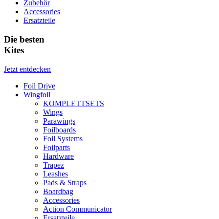
Zubehör
Accessories
Ersatzteile
Die besten
Kites
Jetzt entdecken
Foil Drive
Wingfoil
KOMPLETTSETS
Wings
Parawings
Foilboards
Foil Systems
Foilparts
Hardware
Trapez
Leashes
Pads & Straps
Boardbag
Accessories
Action Communicator
Ersatzteile