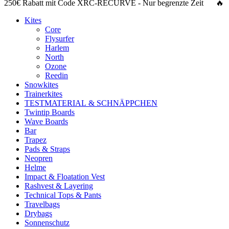
250€ Rabatt
mit Code
XRC-RECURVE
- Nur begrenzte Zeit 🔥
Kites
Core
Flysurfer
Harlem
North
Ozone
Reedin
Snowkites
Trainerkites
TESTMATERIAL & SCHNÄPPCHEN
Twintip Boards
Wave Boards
Bar
Trapez
Pads & Straps
Neopren
Helme
Impact & Floatation Vest
Rashvest & Layering
Technical Tops & Pants
Travelbags
Drybags
Sonnenschutz