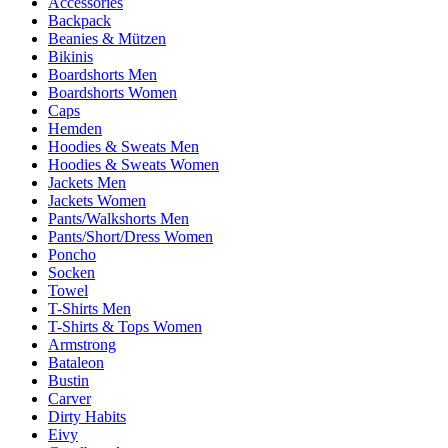
Accessories
Backpack
Beanies & Mützen
Bikinis
Boardshorts Men
Boardshorts Women
Caps
Hemden
Hoodies & Sweats Men
Hoodies & Sweats Women
Jackets Men
Jackets Women
Pants/Walkshorts Men
Pants/Short/Dress Women
Poncho
Socken
Towel
T-Shirts Men
T-Shirts & Tops Women
Armstrong
Bataleon
Bustin
Carver
Dirty Habits
Eivy