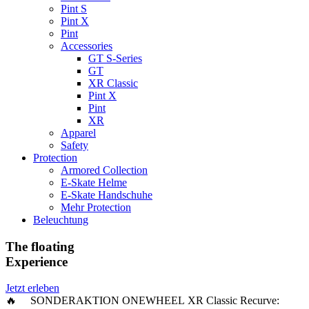
Pint S
Pint X
Pint
Accessories
GT S-Series
GT
XR Classic
Pint X
Pint
XR
Apparel
Safety
Protection
Armored Collection
E-Skate Helme
E-Skate Handschuhe
Mehr Protection
Beleuchtung
The floating
Experience
Jetzt erleben
🔥 SONDERAKTION ONEWHEEL XR Classic Recurve: