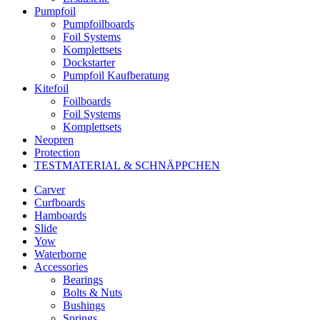
Pumpfoil
Pumpfoilboards
Foil Systems
Komplettsets
Dockstarter
Pumpfoil Kaufberatung
Kitefoil
Foilboards
Foil Systems
Komplettsets
Neopren
Protection
TESTMATERIAL & SCHNÄPPCHEN
Carver
Curfboards
Hamboards
Slide
Yow
Waterborne
Accessories
Bearings
Bolts & Nuts
Bushings
Springs