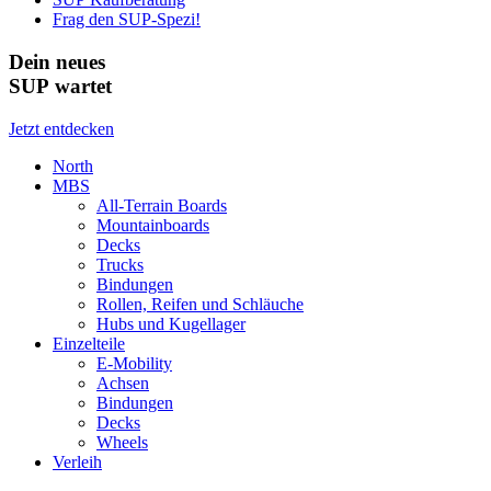
Frag den SUP-Spezi!
Dein neues
SUP wartet
Jetzt entdecken
North
MBS
All-Terrain Boards
Mountainboards
Decks
Trucks
Bindungen
Rollen, Reifen und Schläuche
Hubs und Kugellager
Einzelteile
E-Mobility
Achsen
Bindungen
Decks
Wheels
Verleih