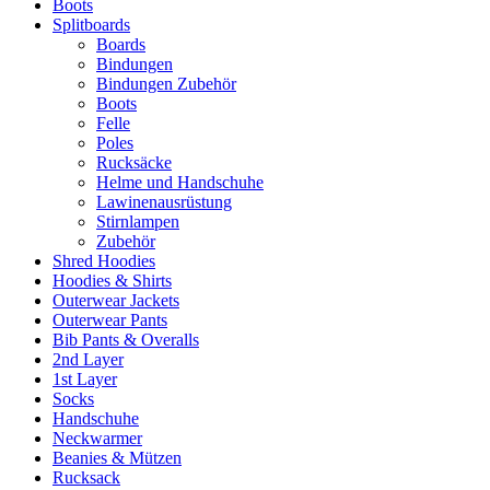
Boots
Splitboards
Boards
Bindungen
Bindungen Zubehör
Boots
Felle
Poles
Rucksäcke
Helme und Handschuhe
Lawinenausrüstung
Stirnlampen
Zubehör
Shred Hoodies
Hoodies & Shirts
Outerwear Jackets
Outerwear Pants
Bib Pants & Overalls
2nd Layer
1st Layer
Socks
Handschuhe
Neckwarmer
Beanies & Mützen
Rucksack