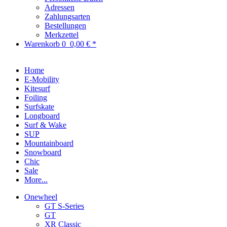
Adressen
Zahlungsarten
Bestellungen
Merkzettel
Warenkorb
0
0,00 € *
Home
E-Mobility
Kitesurf
Foiling
Surfskate
Longboard
Surf & Wake
SUP
Mountainboard
Snowboard
Chic
Sale
More...
Onewheel
GT S-Series
GT
XR Classic