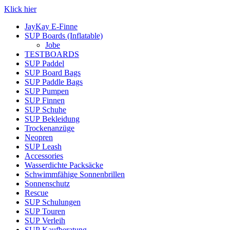
Klick hier
JayKay E-Finne
SUP Boards (Inflatable)
Jobe
TESTBOARDS
SUP Paddel
SUP Board Bags
SUP Paddle Bags
SUP Pumpen
SUP Finnen
SUP Schuhe
SUP Bekleidung
Trockenanzüge
Neopren
SUP Leash
Accessories
Wasserdichte Packsäcke
Schwimmfähige Sonnenbrillen
Sonnenschutz
Rescue
SUP Schulungen
SUP Touren
SUP Verleih
SUP Kaufberatung