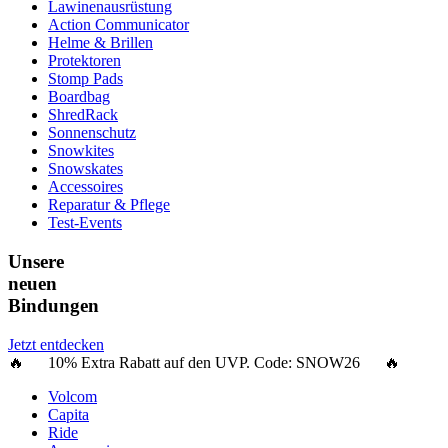
Lawinenausrüstung
Action Communicator
Helme & Brillen
Protektoren
Stomp Pads
Boardbag
ShredRack
Sonnenschutz
Snowkites
Snowskates
Accessoires
Reparatur & Pflege
Test-Events
Unsere
neuen
Bindungen
Jetzt entdecken
🔥 10% Extra Rabatt auf den UVP. Code:
SNOW26
🔥
Volcom
Capita
Ride