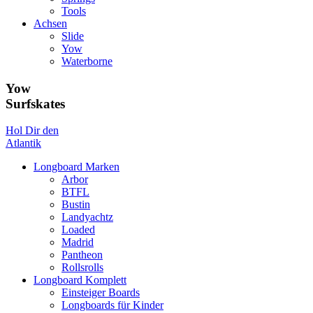
Tools
Achsen
Slide
Yow
Waterborne
Yow
Surfskates
Hol Dir den
Atlantik
Longboard Marken
Arbor
BTFL
Bustin
Landyachtz
Loaded
Madrid
Pantheon
Rollsrolls
Longboard Komplett
Einsteiger Boards
Longboards für Kinder