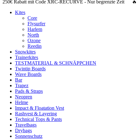
250€ Rabatt
mit Code
XRC-RECURVE
- Nur begrenzte Zeit 🔥
Kites
Core
Flysurfer
Harlem
North
Ozone
Reedin
Snowkites
Trainerkites
TESTMATERIAL & SCHNÄPPCHEN
Twintip Boards
Wave Boards
Bar
Trapez
Pads & Straps
Neopren
Helme
Impact & Floatation Vest
Rashvest & Layering
Technical Tops & Pants
Travelbags
Drybags
Sonnenschutz