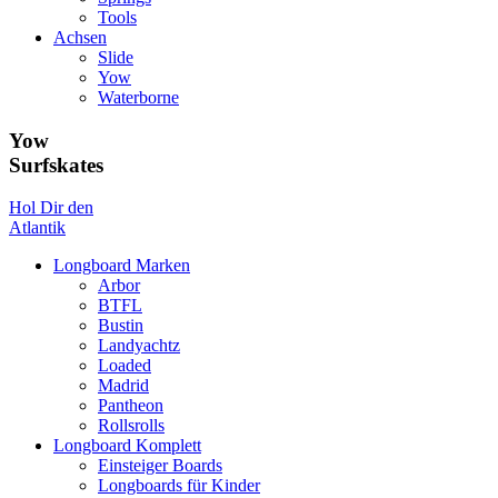
Tools
Achsen
Slide
Yow
Waterborne
Yow
Surfskates
Hol Dir den
Atlantik
Longboard Marken
Arbor
BTFL
Bustin
Landyachtz
Loaded
Madrid
Pantheon
Rollsrolls
Longboard Komplett
Einsteiger Boards
Longboards für Kinder