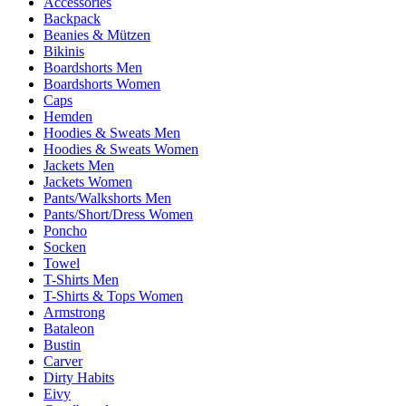
Accessories
Backpack
Beanies & Mützen
Bikinis
Boardshorts Men
Boardshorts Women
Caps
Hemden
Hoodies & Sweats Men
Hoodies & Sweats Women
Jackets Men
Jackets Women
Pants/Walkshorts Men
Pants/Short/Dress Women
Poncho
Socken
Towel
T-Shirts Men
T-Shirts & Tops Women
Armstrong
Bataleon
Bustin
Carver
Dirty Habits
Eivy