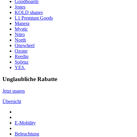
Goodboards
Jones
KOLD shapes
L1 Premium Goods
Manera
Mystic
Nitro
North
Onewheel
Ozone
Reedin
Soöruz
YES.
Unglaubliche Rabatte
Jetzt sparen
Übersicht
E-Mobility
Beleuchtung