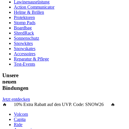
Lawinenausrüstung
Action Communicator
Helme & Brillen
Protektoren
Stomp Pads
Boardbag
ShredRack
Sonnenschutz
Snowkites
Snowskates
Accessoires
Reparatur & Pflege
Test-Events
Unsere
neuen
Bindungen
Jetzt entdecken
🔥 10% Extra Rabatt auf den UVP. Code:
SNOW26
🔥
Volcom
Capita
Ride