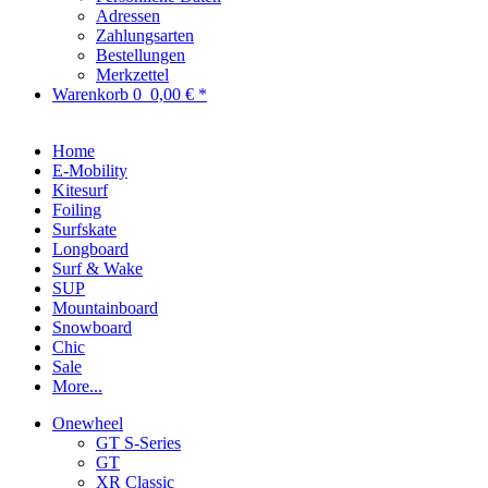
Adressen
Zahlungsarten
Bestellungen
Merkzettel
Warenkorb
0
0,00 € *
Home
E-Mobility
Kitesurf
Foiling
Surfskate
Longboard
Surf & Wake
SUP
Mountainboard
Snowboard
Chic
Sale
More...
Onewheel
GT S-Series
GT
XR Classic