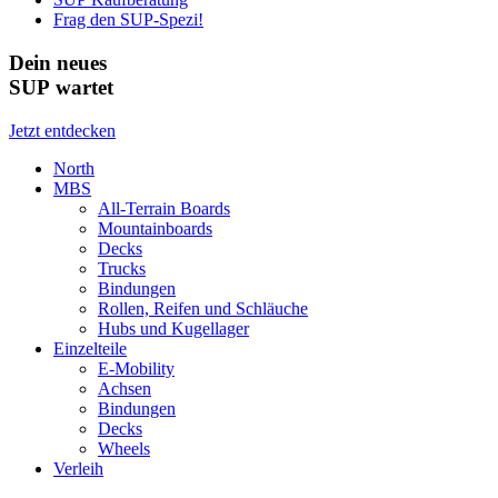
Frag den SUP-Spezi!
Dein neues
SUP wartet
Jetzt entdecken
North
MBS
All-Terrain Boards
Mountainboards
Decks
Trucks
Bindungen
Rollen, Reifen und Schläuche
Hubs und Kugellager
Einzelteile
E-Mobility
Achsen
Bindungen
Decks
Wheels
Verleih