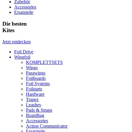
Zubehör
Accessories
Ersatzteile
Die besten
Kites
Jetzt entdecken
Foil Drive
Wingfoil
KOMPLETTSETS
Wings
Parawings
Foilboards
Foil Systems
Foilparts
Hardware
Trapez
Leashes
Pads & Straps
Boardbag
Accessories
Action Communicator
Ersatzteile