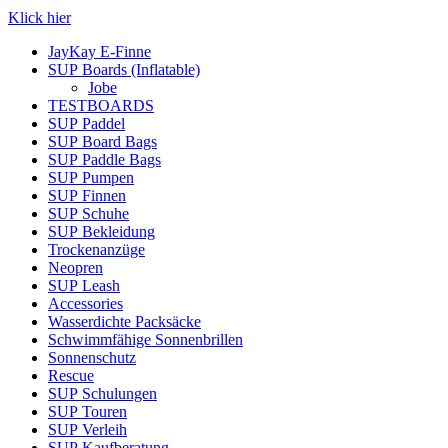
Klick hier
JayKay E-Finne
SUP Boards (Inflatable)
Jobe
TESTBOARDS
SUP Paddel
SUP Board Bags
SUP Paddle Bags
SUP Pumpen
SUP Finnen
SUP Schuhe
SUP Bekleidung
Trockenanzüge
Neopren
SUP Leash
Accessories
Wasserdichte Packsäcke
Schwimmfähige Sonnenbrillen
Sonnenschutz
Rescue
SUP Schulungen
SUP Touren
SUP Verleih
SUP Kaufberatung