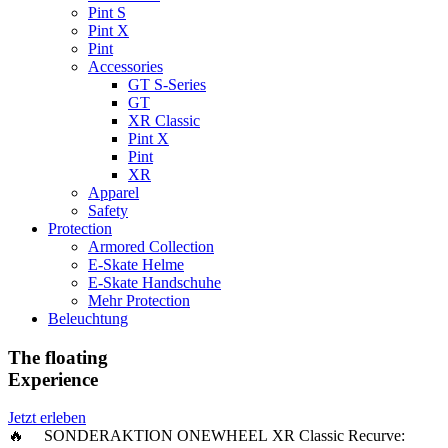
Pint S
Pint X
Pint
Accessories
GT S-Series
GT
XR Classic
Pint X
Pint
XR
Apparel
Safety
Protection
Armored Collection
E-Skate Helme
E-Skate Handschuhe
Mehr Protection
Beleuchtung
The floating
Experience
Jetzt erleben
🔥 SONDERAKTION ONEWHEEL XR Classic Recurve: