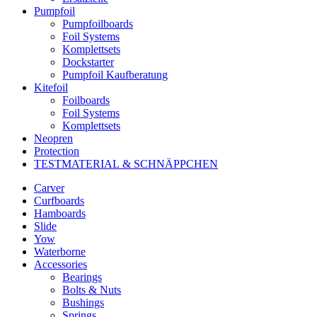
Pumpfoil
Pumpfoilboards
Foil Systems
Komplettsets
Dockstarter
Pumpfoil Kaufberatung
Kitefoil
Foilboards
Foil Systems
Komplettsets
Neopren
Protection
TESTMATERIAL & SCHNÄPPCHEN
Carver
Curfboards
Hamboards
Slide
Yow
Waterborne
Accessories
Bearings
Bolts & Nuts
Bushings
Springs