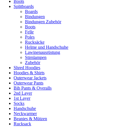
Boots
Splitboards
Boards
Bindungen
Bindungen Zubehör
Boots
Felle
Poles
Rucksäcke
Helme und Handschuhe
Lawinenausrüstung
Stirnlampen
Zubehör
Shred Hoodies
Hoodies & Shirts
Outerwear Jackets
Outerwear Pants
Bib Pants & Overalls
2nd Layer
1st Layer
Socks
Handschuhe
Neckwarmer
Beanies & Mützen
Rucksack