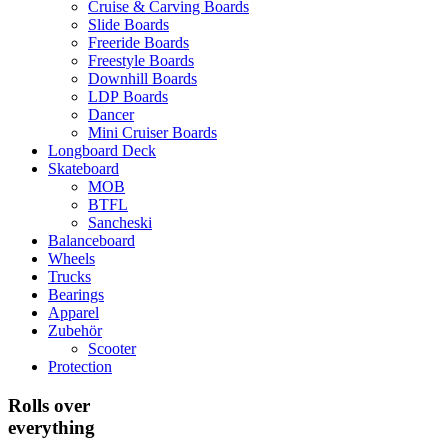
Cruise & Carving Boards
Slide Boards
Freeride Boards
Freestyle Boards
Downhill Boards
LDP Boards
Dancer
Mini Cruiser Boards
Longboard Deck
Skateboard
MOB
BTFL
Sancheski
Balanceboard
Wheels
Trucks
Bearings
Apparel
Zubehör
Scooter
Protection
Rolls over
everything