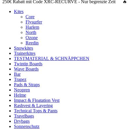
250€ Rabatt
mit Code
XRC-RECURVE
- Nur begrenzte Zeit 🔥
Kites
Core
Flysurfer
Harlem
North
Ozone
Reedin
Snowkites
Trainerkites
TESTMATERIAL & SCHNÄPPCHEN
Twintip Boards
Wave Boards
Bar
Trapez
Pads & Straps
Neopren
Helme
Impact & Floatation Vest
Rashvest & Layering
Technical Tops & Pants
Travelbags
Drybags
Sonnenschutz