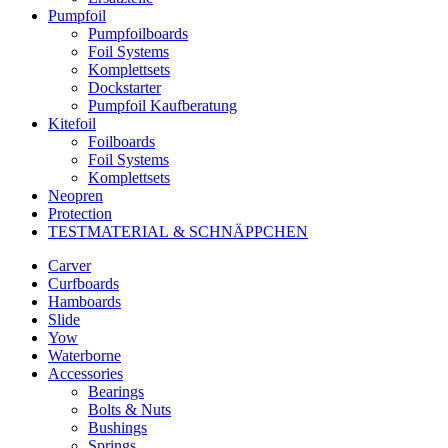
Pumpfoil
Pumpfoilboards
Foil Systems
Komplettsets
Dockstarter
Pumpfoil Kaufberatung
Kitefoil
Foilboards
Foil Systems
Komplettsets
Neopren
Protection
TESTMATERIAL & SCHNÄPPCHEN
Carver
Curfboards
Hamboards
Slide
Yow
Waterborne
Accessories
Bearings
Bolts & Nuts
Bushings
Springs