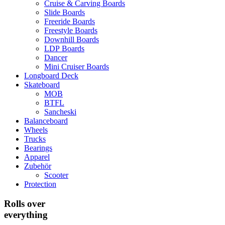
Cruise & Carving Boards
Slide Boards
Freeride Boards
Freestyle Boards
Downhill Boards
LDP Boards
Dancer
Mini Cruiser Boards
Longboard Deck
Skateboard
MOB
BTFL
Sancheski
Balanceboard
Wheels
Trucks
Bearings
Apparel
Zubehör
Scooter
Protection
Rolls over
everything