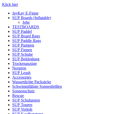
Klick hier
JayKay E-Finne
SUP Boards (Inflatable)
Jobe
TESTBOARDS
SUP Paddel
SUP Board Bags
SUP Paddle Bags
SUP Pumpen
SUP Finnen
SUP Schuhe
SUP Bekleidung
Trockenanzüge
Neopren
SUP Leash
Accessories
Wasserdichte Packsäcke
Schwimmfähige Sonnenbrillen
Sonnenschutz
Rescue
SUP Schulungen
SUP Touren
SUP Verleih
SUP Kaufberatung