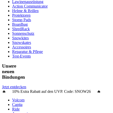
Lawinenausrüstung
Action Communicator
Helme & Brillen
Protektoren
Stomp Pads
Boardbag
ShredRack
Sonnenschutz
Snowkites
Snowskates
Accessoires
Reparatur & Pflege
Test-Events
Unsere
neuen
Bindungen
Jetzt entdecken
🔥 10% Extra Rabatt auf den UVP. Code:
SNOW26
🔥
Volcom
Capita
Ride