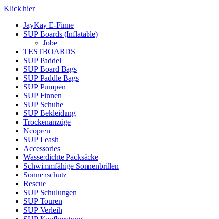
Klick hier
JayKay E-Finne
SUP Boards (Inflatable)
Jobe
TESTBOARDS
SUP Paddel
SUP Board Bags
SUP Paddle Bags
SUP Pumpen
SUP Finnen
SUP Schuhe
SUP Bekleidung
Trockenanzüge
Neopren
SUP Leash
Accessories
Wasserdichte Packsäcke
Schwimmfähige Sonnenbrillen
Sonnenschutz
Rescue
SUP Schulungen
SUP Touren
SUP Verleih
SUP Kaufberatung