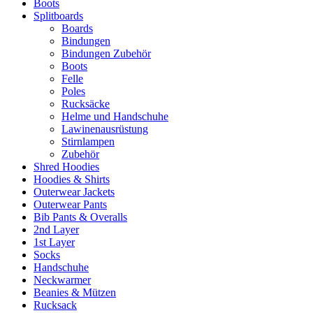
Boots
Splitboards
Boards
Bindungen
Bindungen Zubehör
Boots
Felle
Poles
Rucksäcke
Helme und Handschuhe
Lawinenausrüstung
Stirnlampen
Zubehör
Shred Hoodies
Hoodies & Shirts
Outerwear Jackets
Outerwear Pants
Bib Pants & Overalls
2nd Layer
1st Layer
Socks
Handschuhe
Neckwarmer
Beanies & Mützen
Rucksack