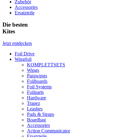
Zubehör
Accessories
Ersatzteile
Die besten
Kites
Jetzt entdecken
Foil Drive
Wingfoil
KOMPLETTSETS
Wings
Parawings
Foilboards
Foil Systems
Foilparts
Hardware
Trapez
Leashes
Pads & Straps
Boardbag
Accessories
Action Communicator
Ersatzteile