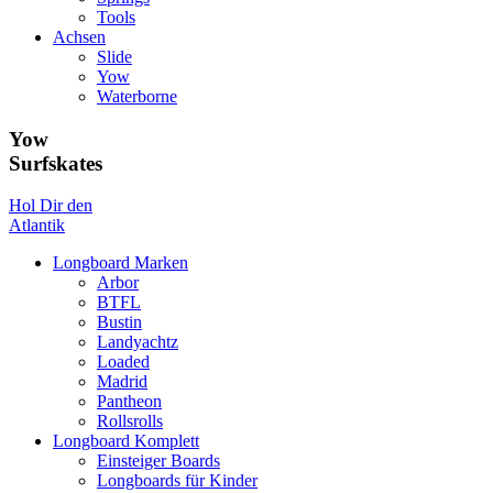
Tools
Achsen
Slide
Yow
Waterborne
Yow
Surfskates
Hol Dir den
Atlantik
Longboard Marken
Arbor
BTFL
Bustin
Landyachtz
Loaded
Madrid
Pantheon
Rollsrolls
Longboard Komplett
Einsteiger Boards
Longboards für Kinder