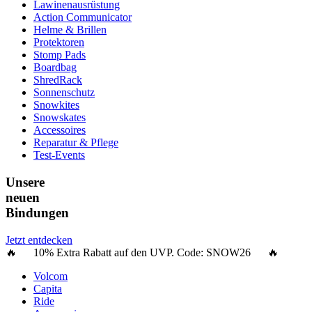
Lawinenausrüstung
Action Communicator
Helme & Brillen
Protektoren
Stomp Pads
Boardbag
ShredRack
Sonnenschutz
Snowkites
Snowskates
Accessoires
Reparatur & Pflege
Test-Events
Unsere
neuen
Bindungen
Jetzt entdecken
🔥 10% Extra Rabatt auf den UVP. Code:
SNOW26
🔥
Volcom
Capita
Ride