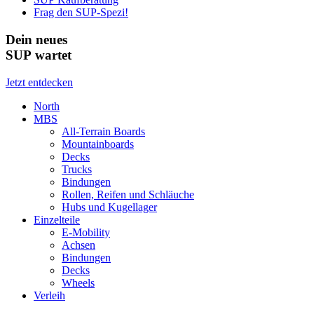
Frag den SUP-Spezi!
Dein neues
SUP wartet
Jetzt entdecken
North
MBS
All-Terrain Boards
Mountainboards
Decks
Trucks
Bindungen
Rollen, Reifen und Schläuche
Hubs und Kugellager
Einzelteile
E-Mobility
Achsen
Bindungen
Decks
Wheels
Verleih