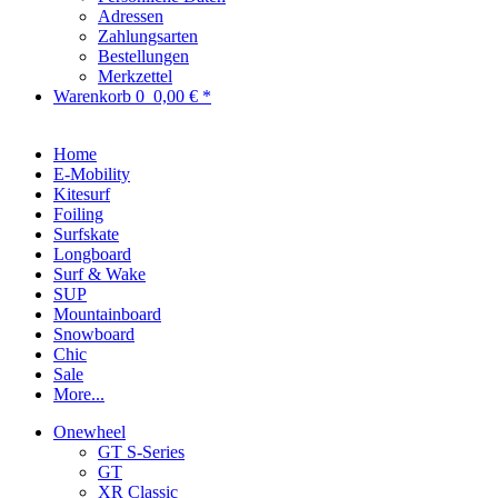
Adressen
Zahlungsarten
Bestellungen
Merkzettel
Warenkorb
0
0,00 € *
Home
E-Mobility
Kitesurf
Foiling
Surfskate
Longboard
Surf & Wake
SUP
Mountainboard
Snowboard
Chic
Sale
More...
Onewheel
GT S-Series
GT
XR Classic