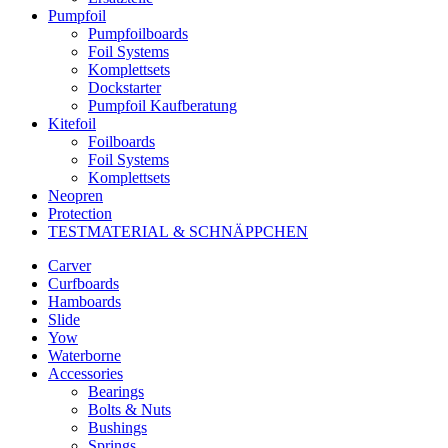
Pumpfoil
Pumpfoilboards
Foil Systems
Komplettsets
Dockstarter
Pumpfoil Kaufberatung
Kitefoil
Foilboards
Foil Systems
Komplettsets
Neopren
Protection
TESTMATERIAL & SCHNÄPPCHEN
Carver
Curfboards
Hamboards
Slide
Yow
Waterborne
Accessories
Bearings
Bolts & Nuts
Bushings
Springs