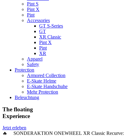
Pint S
Pint X
Pint
Accessories
GT S-Series
GT
XR Classic
Pint X
Pint
XR
Apparel
Safety
Protection
Armored Collection
E-Skate Helme
E-Skate Handschuhe
Mehr Protection
Beleuchtung
The floating
Experience
Jetzt erleben
🔥 SONDERAKTION ONEWHEEL XR Classic Recurve: