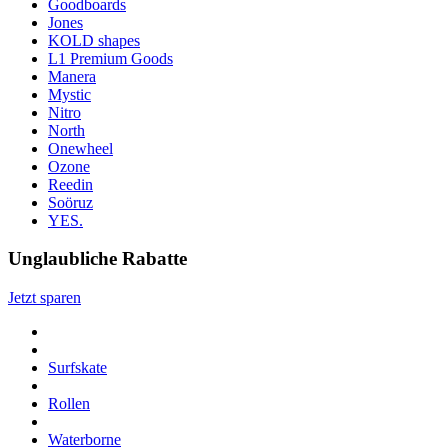
Goodboards
Jones
KOLD shapes
L1 Premium Goods
Manera
Mystic
Nitro
North
Onewheel
Ozone
Reedin
Soöruz
YES.
Unglaubliche Rabatte
Jetzt sparen
Surfskate
Rollen
Waterborne