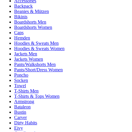
Accessories
Backpack
Beanies & Mützen
Bikinis
Boardshorts Men
Boardshorts Women
Caps
Hemden
Hoodies & Sweats Men
Hoodies & Sweats Women
Jackets Men
Jackets Women
Pants/Walkshorts Men
Pants/Short/Dress Women
Poncho
Socken
Towel
T-Shirts Men
T-Shirts & Tops Women
Armstrong
Bataleon
Bustin
Carver
Dirty Habits
Eivy