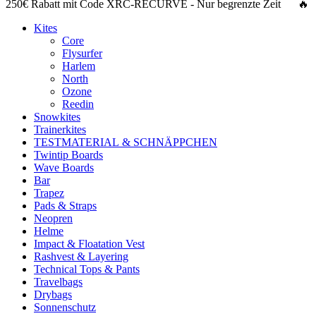
250€ Rabatt
mit Code
XRC-RECURVE
- Nur begrenzte Zeit 🔥
Kites
Core
Flysurfer
Harlem
North
Ozone
Reedin
Snowkites
Trainerkites
TESTMATERIAL & SCHNÄPPCHEN
Twintip Boards
Wave Boards
Bar
Trapez
Pads & Straps
Neopren
Helme
Impact & Floatation Vest
Rashvest & Layering
Technical Tops & Pants
Travelbags
Drybags
Sonnenschutz