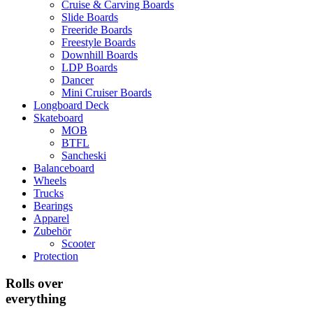
Cruise & Carving Boards
Slide Boards
Freeride Boards
Freestyle Boards
Downhill Boards
LDP Boards
Dancer
Mini Cruiser Boards
Longboard Deck
Skateboard
MOB
BTFL
Sancheski
Balanceboard
Wheels
Trucks
Bearings
Apparel
Zubehör
Scooter
Protection
Rolls over
everything