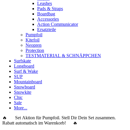
Leashes
Pads & Straps
Boardbag
Accessories
Action Communicator
Ersatzteile
Pumpfoil
Kitefoil
Neopren
Protection
TESTMATERIAL & SCHNÄPPCHEN
Surfskate
Longboard
Surf & Wake
SUP
Mountainboard
Snowboard
Snowkite
Chic
Sale
More...
🔥 Set Aktion für Pumpfoil. Stell Dir Dein Set zusammen.
Rabatt automatisch im Warenkorb! 🔥