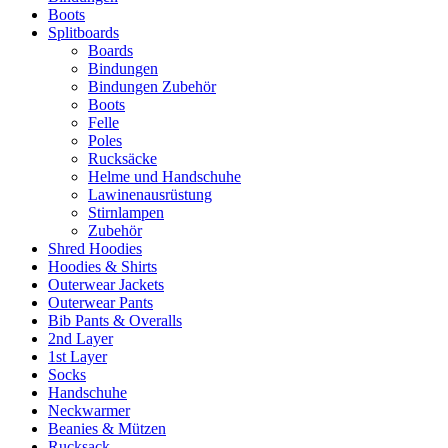
Boots
Splitboards
Boards
Bindungen
Bindungen Zubehör
Boots
Felle
Poles
Rucksäcke
Helme und Handschuhe
Lawinenausrüstung
Stirnlampen
Zubehör
Shred Hoodies
Hoodies & Shirts
Outerwear Jackets
Outerwear Pants
Bib Pants & Overalls
2nd Layer
1st Layer
Socks
Handschuhe
Neckwarmer
Beanies & Mützen
Rucksack