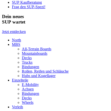
SUP Kaufberatung
Frag den SUP-Spezi!
Dein neues
SUP wartet
Jetzt entdecken
North
MBS
All-Terrain Boards
Mountainboards
Decks
Trucks
Bindungen
Rollen, Reifen und Schläuche
Hubs und Kugellager
Einzelteile
E-Mobility
Achsen
Bindungen
Decks
Wheels
Verleih