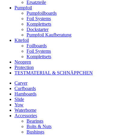
Ersatzteile
Pumpfoil
Pumpfoilboards
Foil Systems
Komplettsets
Dockstarter
Pumpfoil Kaufberatung
Kitefoil
Foilboards
Foil Systems
Komplettsets
Neopren
Protection
TESTMATERIAL & SCHNÄPPCHEN
Carver
Curfboards
Hamboards
Slide
Yow
Waterborne
Accessories
Bearings
Bolts & Nuts
Bushings