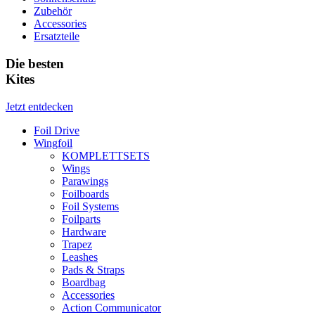
Zubehör
Accessories
Ersatzteile
Die besten
Kites
Jetzt entdecken
Foil Drive
Wingfoil
KOMPLETTSETS
Wings
Parawings
Foilboards
Foil Systems
Foilparts
Hardware
Trapez
Leashes
Pads & Straps
Boardbag
Accessories
Action Communicator