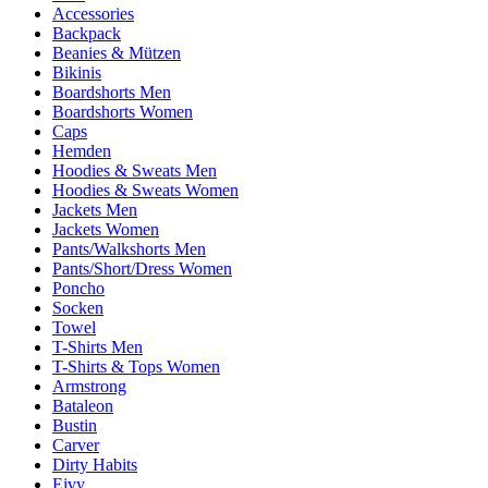
Accessories
Backpack
Beanies & Mützen
Bikinis
Boardshorts Men
Boardshorts Women
Caps
Hemden
Hoodies & Sweats Men
Hoodies & Sweats Women
Jackets Men
Jackets Women
Pants/Walkshorts Men
Pants/Short/Dress Women
Poncho
Socken
Towel
T-Shirts Men
T-Shirts & Tops Women
Armstrong
Bataleon
Bustin
Carver
Dirty Habits
Eivy