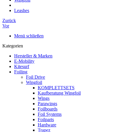
Leashes
Zurück
Vor
Menü schließen
Kategorien
Hersteller & Marken
E-Mobility
Kitesurf
Foiling
Foil Drive
Wingfoil
KOMPLETTSETS
Kaufberatung Wingfoil
Wings
Parawings
Foilboards
Foil Systems
Foilparts
Hardware
Trapez