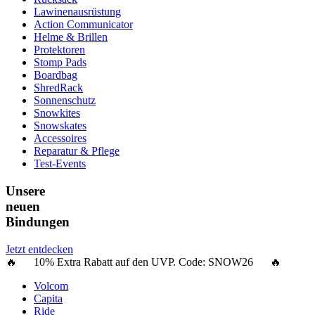
Lawinenausrüstung
Action Communicator
Helme & Brillen
Protektoren
Stomp Pads
Boardbag
ShredRack
Sonnenschutz
Snowkites
Snowskates
Accessoires
Reparatur & Pflege
Test-Events
Unsere
neuen
Bindungen
Jetzt entdecken
🔥 10% Extra Rabatt auf den UVP. Code:
SNOW26
🔥
Volcom
Capita
Ride