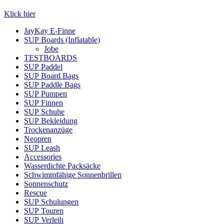
Klick hier
JayKay E-Finne
SUP Boards (Inflatable)
Jobe
TESTBOARDS
SUP Paddel
SUP Board Bags
SUP Paddle Bags
SUP Pumpen
SUP Finnen
SUP Schuhe
SUP Bekleidung
Trockenanzüge
Neopren
SUP Leash
Accessories
Wasserdichte Packsäcke
Schwimmfähige Sonnenbrillen
Sonnenschutz
Rescue
SUP Schulungen
SUP Touren
SUP Verleih