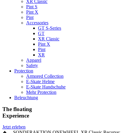
XR Classic
Pint S
Pint X
Pint
Accessories
GT S-Series
GT
XR Classic
Pint X
Pint
XR
Apparel
Safety
Protection
Armored Collection
E-Skate Helme
E-Skate Handschuhe
Mehr Protection
Beleuchtung
The floating
Experience
Jetzt erleben
🔥 SONDERAKTION ONEWHEEL XR Classic Recurve: