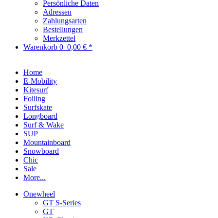
Persönliche Daten
Adressen
Zahlungsarten
Bestellungen
Merkzettel
Warenkorb
0
0,00 € *
Home
E-Mobility
Kitesurf
Foiling
Surfskate
Longboard
Surf & Wake
SUP
Mountainboard
Snowboard
Chic
Sale
More...
Onewheel
GT S-Series
GT