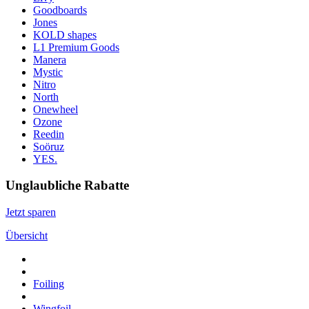
Goodboards
Jones
KOLD shapes
L1 Premium Goods
Manera
Mystic
Nitro
North
Onewheel
Ozone
Reedin
Soöruz
YES.
Unglaubliche Rabatte
Jetzt sparen
Übersicht
Foiling
Wingfoil