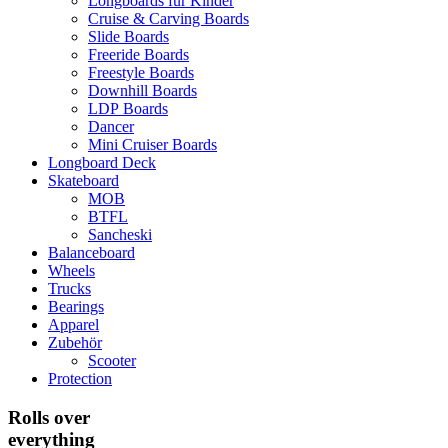
Longboards für Kinder
Cruise & Carving Boards
Slide Boards
Freeride Boards
Freestyle Boards
Downhill Boards
LDP Boards
Dancer
Mini Cruiser Boards
Longboard Deck
Skateboard
MOB
BTFL
Sancheski
Balanceboard
Wheels
Trucks
Bearings
Apparel
Zubehör
Scooter
Protection
Rolls over
everything