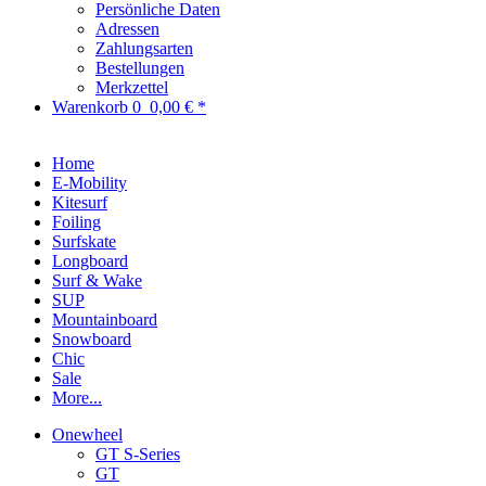
Persönliche Daten
Adressen
Zahlungsarten
Bestellungen
Merkzettel
Warenkorb
0
0,00 € *
Home
E-Mobility
Kitesurf
Foiling
Surfskate
Longboard
Surf & Wake
SUP
Mountainboard
Snowboard
Chic
Sale
More...
Onewheel
GT S-Series
GT