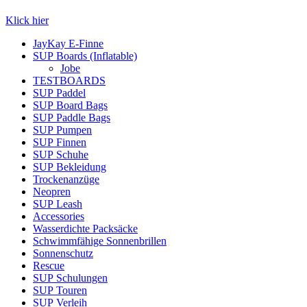
Klick hier
JayKay E-Finne
SUP Boards (Inflatable)
Jobe
TESTBOARDS
SUP Paddel
SUP Board Bags
SUP Paddle Bags
SUP Pumpen
SUP Finnen
SUP Schuhe
SUP Bekleidung
Trockenanzüge
Neopren
SUP Leash
Accessories
Wasserdichte Packsäcke
Schwimmfähige Sonnenbrillen
Sonnenschutz
Rescue
SUP Schulungen
SUP Touren
SUP Verleih