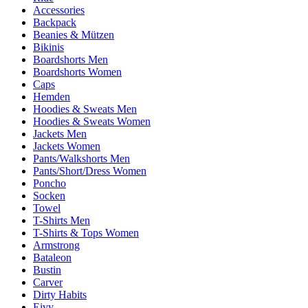
Accessories
Backpack
Beanies & Mützen
Bikinis
Boardshorts Men
Boardshorts Women
Caps
Hemden
Hoodies & Sweats Men
Hoodies & Sweats Women
Jackets Men
Jackets Women
Pants/Walkshorts Men
Pants/Short/Dress Women
Poncho
Socken
Towel
T-Shirts Men
T-Shirts & Tops Women
Armstrong
Bataleon
Bustin
Carver
Dirty Habits
Eivy