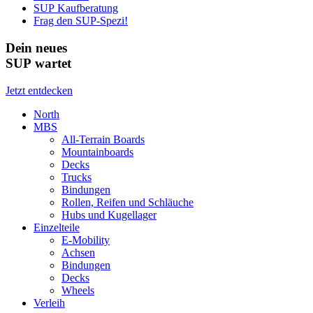
SUP Kaufberatung
Frag den SUP-Spezi!
Dein neues
SUP wartet
Jetzt entdecken
North
MBS
All-Terrain Boards
Mountainboards
Decks
Trucks
Bindungen
Rollen, Reifen und Schläuche
Hubs und Kugellager
Einzelteile
E-Mobility
Achsen
Bindungen
Decks
Wheels
Verleih