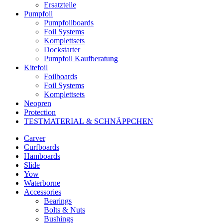
Ersatzteile
Pumpfoil
Pumpfoilboards
Foil Systems
Komplettsets
Dockstarter
Pumpfoil Kaufberatung
Kitefoil
Foilboards
Foil Systems
Komplettsets
Neopren
Protection
TESTMATERIAL & SCHNÄPPCHEN
Carver
Curfboards
Hamboards
Slide
Yow
Waterborne
Accessories
Bearings
Bolts & Nuts
Bushings