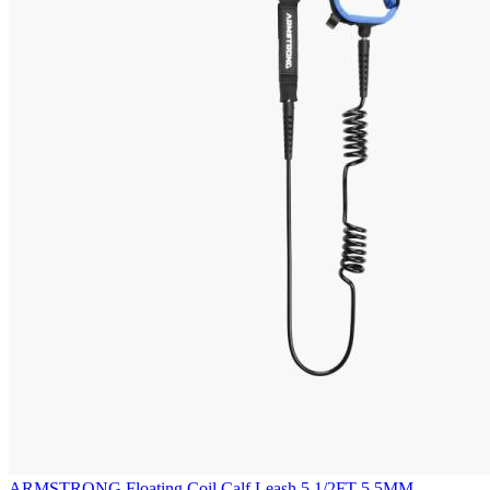
ARMSTRONG Floating Coil Calf Leash 5 1/2FT 5.5MM