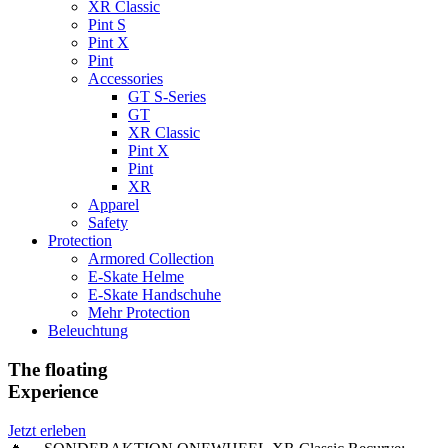
XR Classic
Pint S
Pint X
Pint
Accessories
GT S-Series
GT
XR Classic
Pint X
Pint
XR
Apparel
Safety
Protection
Armored Collection
E-Skate Helme
E-Skate Handschuhe
Mehr Protection
Beleuchtung
The floating
Experience
Jetzt erleben