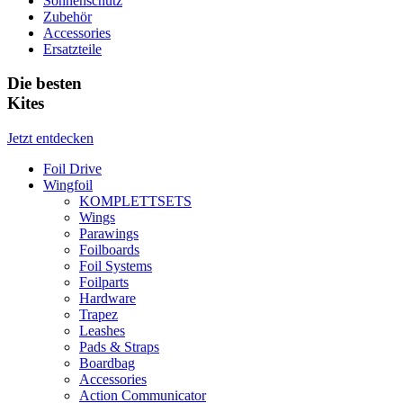
Sonnenschutz
Zubehör
Accessories
Ersatzteile
Die besten
Kites
Jetzt entdecken
Foil Drive
Wingfoil
KOMPLETTSETS
Wings
Parawings
Foilboards
Foil Systems
Foilparts
Hardware
Trapez
Leashes
Pads & Straps
Boardbag
Accessories
Action Communicator