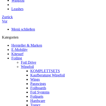
Wingfoil
Leashes
Zurück
Vor
Menü schließen
Kategorien
Hersteller & Marken
E-Mobility
Kitesurf
Foiling
Foil Drive
Wingfoil
KOMPLETTSETS
Kaufberatung Wingfoil
Wings
Parawings
Foilboards
Foil Systems
Foilparts
Hardware
Trapez