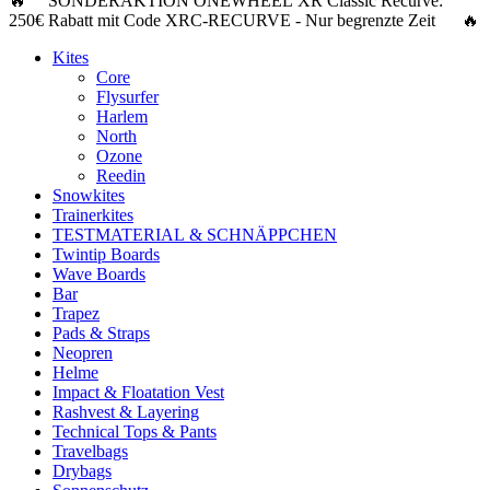
🔥 SONDERAKTION ONEWHEEL XR Classic Recurve:
250€ Rabatt
mit Code
XRC-RECURVE
- Nur begrenzte Zeit 🔥
Kites
Core
Flysurfer
Harlem
North
Ozone
Reedin
Snowkites
Trainerkites
TESTMATERIAL & SCHNÄPPCHEN
Twintip Boards
Wave Boards
Bar
Trapez
Pads & Straps
Neopren
Helme
Impact & Floatation Vest
Rashvest & Layering
Technical Tops & Pants
Travelbags
Drybags