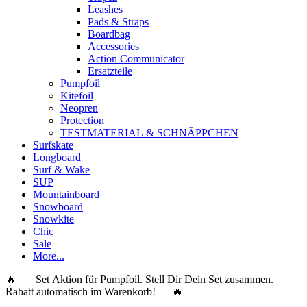
Leashes
Pads & Straps
Boardbag
Accessories
Action Communicator
Ersatzteile
Pumpfoil
Kitefoil
Neopren
Protection
TESTMATERIAL & SCHNÄPPCHEN
Surfskate
Longboard
Surf & Wake
SUP
Mountainboard
Snowboard
Snowkite
Chic
Sale
More...
🔥 Set Aktion für Pumpfoil. Stell Dir Dein Set zusammen.
Rabatt automatisch im Warenkorb! 🔥