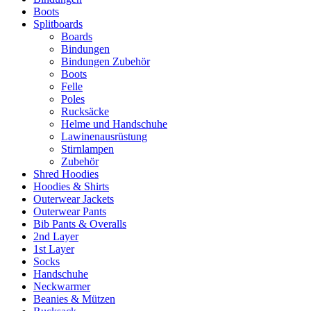
Boots
Splitboards
Boards
Bindungen
Bindungen Zubehör
Boots
Felle
Poles
Rucksäcke
Helme und Handschuhe
Lawinenausrüstung
Stirnlampen
Zubehör
Shred Hoodies
Hoodies & Shirts
Outerwear Jackets
Outerwear Pants
Bib Pants & Overalls
2nd Layer
1st Layer
Socks
Handschuhe
Neckwarmer
Beanies & Mützen