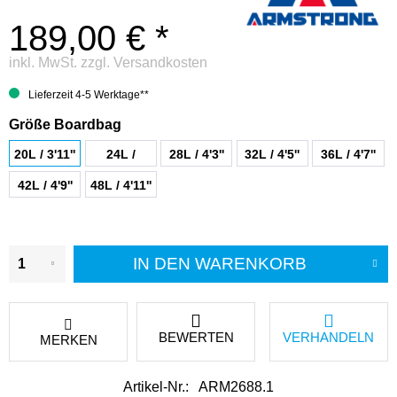
189,00 € *
inkl. MwSt.
zzgl. Versandkosten
Lieferzeit 4-5 Werktage**
Größe Boardbag
20L / 3'11''
24L /
28L / 4'3''
32L / 4'5''
36L / 4'7''
4'1/2''
42L / 4'9''
48L / 4'11''
IN DEN
WARENKORB
BEWERTEN
VERHANDELN
MERKEN
Artikel-Nr.:
ARM2688.1