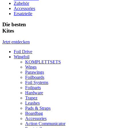
Zubehör
Accessories
Ersatzteile
Die besten
Kites
Jetzt entdecken
Foil Drive
Wingfoil
KOMPLETTSETS
Wings
Parawings
Foilboards
Foil Systems
Foilparts
Hardware
Trapez
Leashes
Pads & Straps
Boardbag
Accessories
Action Communicator