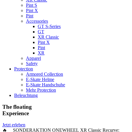
Pint S
Pint X
Pint
Accessories
GT S-Series
GT
XR Classic
Pint X
Pint
XR
Apparel
Safety
Protection
Armored Collection
E-Skate Helme
E-Skate Handschuhe
Mehr Protection
Beleuchtung
The floating
Experience
Jetzt erleben
🔥 SONDERAKTION ONEWHEEL XR Classic Recurve: