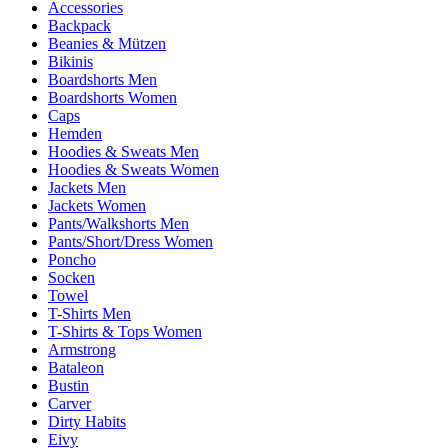
Accessories
Backpack
Beanies & Mützen
Bikinis
Boardshorts Men
Boardshorts Women
Caps
Hemden
Hoodies & Sweats Men
Hoodies & Sweats Women
Jackets Men
Jackets Women
Pants/Walkshorts Men
Pants/Short/Dress Women
Poncho
Socken
Towel
T-Shirts Men
T-Shirts & Tops Women
Armstrong
Bataleon
Bustin
Carver
Dirty Habits
Eivy