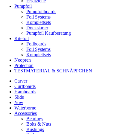
Ersatzteile
Pumpfoil
Pumpfoilboards
Foil Systems
Komplettsets
Dockstarter
Pumpfoil Kaufberatung
Kitefoil
Foilboards
Foil Systems
Komplettsets
Neopren
Protection
TESTMATERIAL & SCHNÄPPCHEN
Carver
Curfboards
Hamboards
Slide
Yow
Waterborne
Accessories
Bearings
Bolts & Nuts
Bushings