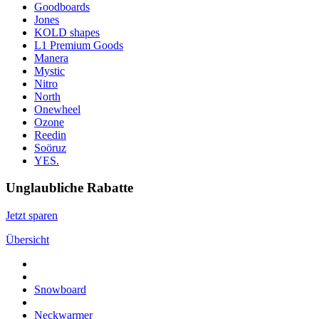
Goodboards
Jones
KOLD shapes
L1 Premium Goods
Manera
Mystic
Nitro
North
Onewheel
Ozone
Reedin
Soöruz
YES.
Unglaubliche Rabatte
Jetzt sparen
Übersicht
Snowboard
Neckwarmer