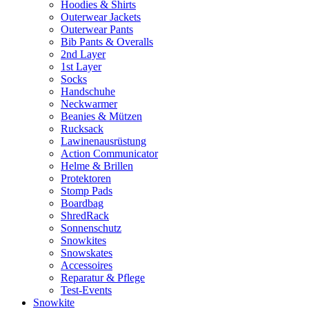
Hoodies & Shirts
Outerwear Jackets
Outerwear Pants
Bib Pants & Overalls
2nd Layer
1st Layer
Socks
Handschuhe
Neckwarmer
Beanies & Mützen
Rucksack
Lawinenausrüstung
Action Communicator
Helme & Brillen
Protektoren
Stomp Pads
Boardbag
ShredRack
Sonnenschutz
Snowkites
Snowskates
Accessoires
Reparatur & Pflege
Test-Events
Snowkite