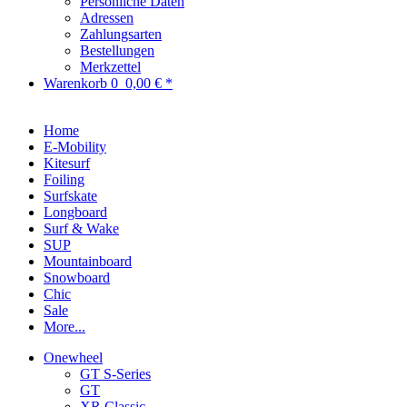
Persönliche Daten
Adressen
Zahlungsarten
Bestellungen
Merkzettel
Warenkorb
0
0,00 € *
Home
E-Mobility
Kitesurf
Foiling
Surfskate
Longboard
Surf & Wake
SUP
Mountainboard
Snowboard
Chic
Sale
More...
Onewheel
GT S-Series
GT
XR Classic