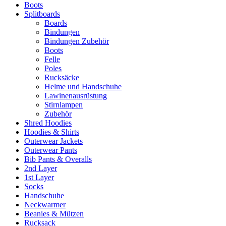
Boots
Splitboards
Boards
Bindungen
Bindungen Zubehör
Boots
Felle
Poles
Rucksäcke
Helme und Handschuhe
Lawinenausrüstung
Stirnlampen
Zubehör
Shred Hoodies
Hoodies & Shirts
Outerwear Jackets
Outerwear Pants
Bib Pants & Overalls
2nd Layer
1st Layer
Socks
Handschuhe
Neckwarmer
Beanies & Mützen
Rucksack