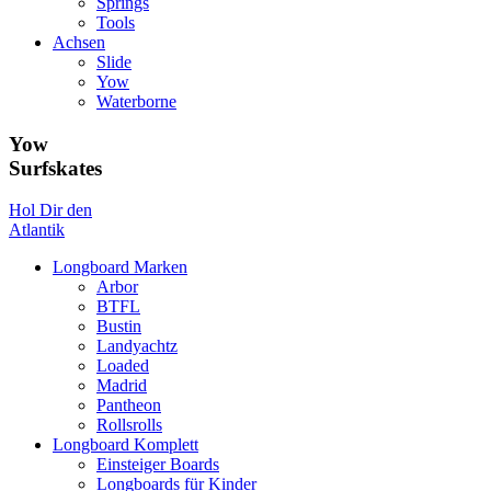
Springs
Tools
Achsen
Slide
Yow
Waterborne
Yow
Surfskates
Hol Dir den
Atlantik
Longboard Marken
Arbor
BTFL
Bustin
Landyachtz
Loaded
Madrid
Pantheon
Rollsrolls
Longboard Komplett
Einsteiger Boards
Longboards für Kinder