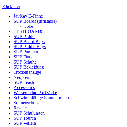
Klick hier
JayKay E-Finne
SUP Boards (Inflatable)
Jobe
TESTBOARDS
SUP Paddel
SUP Board Bags
SUP Paddle Bags
SUP Pumpen
SUP Finnen
SUP Schuhe
SUP Bekleidung
Trockenanzüge
Neopren
SUP Leash
Accessories
Wasserdichte Packsäcke
Schwimmfähige Sonnenbrillen
Sonnenschutz
Rescue
SUP Schulungen
SUP Touren
SUP Verleih