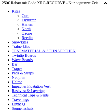
250€ Rabatt
mit Code
XRC-RECURVE
- Nur begrenzte Zeit 🔥
Kites
Core
Flysurfer
Harlem
North
Ozone
Reedin
Snowkites
Trainerkites
TESTMATERIAL & SCHNÄPPCHEN
Twintip Boards
Wave Boards
Bar
Trapez
Pads & Straps
Neopren
Helme
Impact & Floatation Vest
Rashvest & Layering
Technical Tops & Pants
Travelbags
Drybags
Sonnenschutz