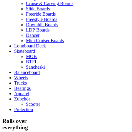
Cruise & Carving Boards
Slide Boards
Freeride Boards
Freestyle Boards
Downhill Boards
LDP Boards
Dancer
Mini Cruiser Boards
Longboard Deck
Skateboard
MOB
BTFL
Sancheski
Balanceboard
Wheels
Trucks
Bearings
Apparel
Zubehör
Scooter
Protection
Rolls over
everything