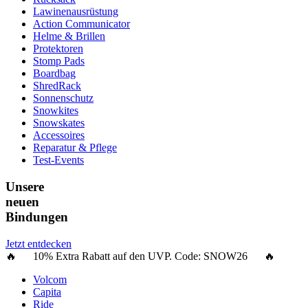
Lawinenausrüstung
Action Communicator
Helme & Brillen
Protektoren
Stomp Pads
Boardbag
ShredRack
Sonnenschutz
Snowkites
Snowskates
Accessoires
Reparatur & Pflege
Test-Events
Unsere
neuen
Bindungen
Jetzt entdecken
🔥 10% Extra Rabatt auf den UVP. Code:
SNOW26
🔥
Volcom
Capita
Ride