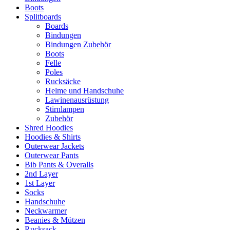
Boots
Splitboards
Boards
Bindungen
Bindungen Zubehör
Boots
Felle
Poles
Rucksäcke
Helme und Handschuhe
Lawinenausrüstung
Stirnlampen
Zubehör
Shred Hoodies
Hoodies & Shirts
Outerwear Jackets
Outerwear Pants
Bib Pants & Overalls
2nd Layer
1st Layer
Socks
Handschuhe
Neckwarmer
Beanies & Mützen
Rucksack