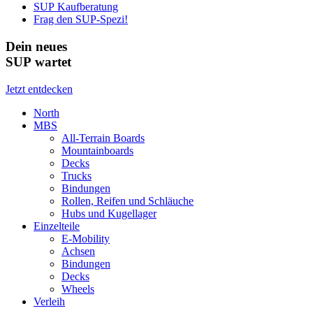
SUP Kaufberatung
Frag den SUP-Spezi!
Dein neues
SUP wartet
Jetzt entdecken
North
MBS
All-Terrain Boards
Mountainboards
Decks
Trucks
Bindungen
Rollen, Reifen und Schläuche
Hubs und Kugellager
Einzelteile
E-Mobility
Achsen
Bindungen
Decks
Wheels
Verleih