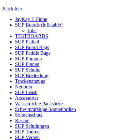
Klick hier
JayKay E-Finne
SUP Boards (Inflatable)
Jobe
TESTBOARDS
SUP Paddel
SUP Board Bags
SUP Paddle Bags
SUP Pumpen
SUP Finnen
SUP Schuhe
SUP Bekleidung
Trockenanzüge
Neopren
SUP Leash
Accessories
Wasserdichte Packsäcke
Schwimmfähige Sonnenbrillen
Sonnenschutz
Rescue
SUP Schulungen
SUP Touren
SUP Verleih