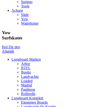
Springs
Tools
Achsen
Slide
Yow
Waterborne
Yow
Surfskates
Hol Dir den
Atlantik
Longboard Marken
Arbor
BTFL
Bustin
Landyachtz
Loaded
Madrid
Pantheon
Rollsrolls
Longboard Komplett
Einsteiger Boards
Longboards für Kinder