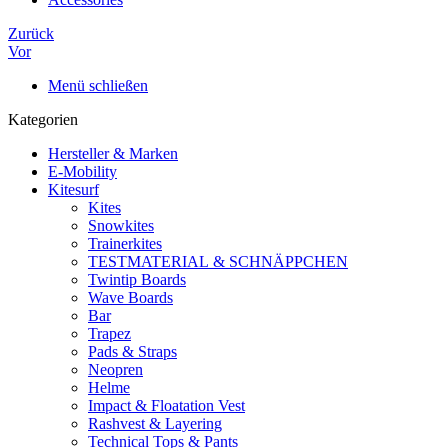
Zurück
Vor
Menü schließen
Kategorien
Hersteller & Marken
E-Mobility
Kitesurf
Kites
Snowkites
Trainerkites
TESTMATERIAL & SCHNÄPPCHEN
Twintip Boards
Wave Boards
Bar
Trapez
Pads & Straps
Neopren
Helme
Impact & Floatation Vest
Rashvest & Layering
Technical Tops & Pants