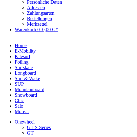
Persönliche Daten
Adressen
Zahlungsarten
Bestellungen
Merkzettel
Warenkorb
0
0,00 € *
Home
E-Mobility
Kitesurf
Foiling
Surfskate
Longboard
Surf & Wake
SUP
Mountainboard
Snowboard
Chic
Sale
More...
Onewheel
GT S-Series
GT