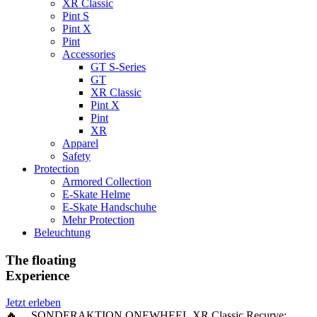
XR Classic
Pint S
Pint X
Pint
Accessories
GT S-Series
GT
XR Classic
Pint X
Pint
XR
Apparel
Safety
Protection
Armored Collection
E-Skate Helme
E-Skate Handschuhe
Mehr Protection
Beleuchtung
The floating
Experience
Jetzt erleben
🔥 SONDERAKTION ONEWHEEL XR Classic Recurve: