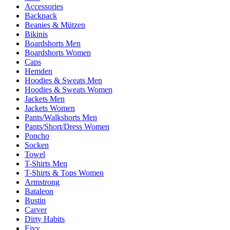
Accessories
Backpack
Beanies & Mützen
Bikinis
Boardshorts Men
Boardshorts Women
Caps
Hemden
Hoodies & Sweats Men
Hoodies & Sweats Women
Jackets Men
Jackets Women
Pants/Walkshorts Men
Pants/Short/Dress Women
Poncho
Socken
Towel
T-Shirts Men
T-Shirts & Tops Women
Armstrong
Bataleon
Bustin
Carver
Dirty Habits
Eivy