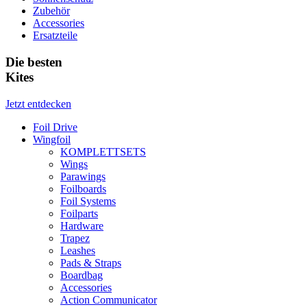
Zubehör
Accessories
Ersatzteile
Die besten
Kites
Jetzt entdecken
Foil Drive
Wingfoil
KOMPLETTSETS
Wings
Parawings
Foilboards
Foil Systems
Foilparts
Hardware
Trapez
Leashes
Pads & Straps
Boardbag
Accessories
Action Communicator