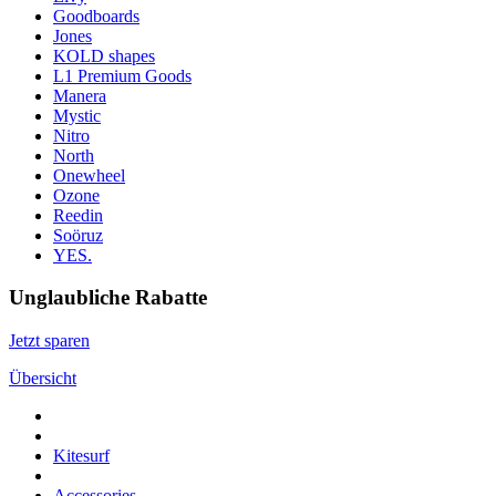
Goodboards
Jones
KOLD shapes
L1 Premium Goods
Manera
Mystic
Nitro
North
Onewheel
Ozone
Reedin
Soöruz
YES.
Unglaubliche Rabatte
Jetzt sparen
Übersicht
Kitesurf
Accessories