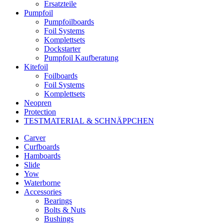
Ersatzteile
Pumpfoil
Pumpfoilboards
Foil Systems
Komplettsets
Dockstarter
Pumpfoil Kaufberatung
Kitefoil
Foilboards
Foil Systems
Komplettsets
Neopren
Protection
TESTMATERIAL & SCHNÄPPCHEN
Carver
Curfboards
Hamboards
Slide
Yow
Waterborne
Accessories
Bearings
Bolts & Nuts
Bushings