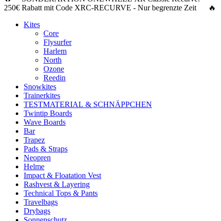
250€ Rabatt
mit Code
XRC-RECURVE
- Nur begrenzte Zeit 🔥
Kites
Core
Flysurfer
Harlem
North
Ozone
Reedin
Snowkites
Trainerkites
TESTMATERIAL & SCHNÄPPCHEN
Twintip Boards
Wave Boards
Bar
Trapez
Pads & Straps
Neopren
Helme
Impact & Floatation Vest
Rashvest & Layering
Technical Tops & Pants
Travelbags
Drybags
Sonnenschutz