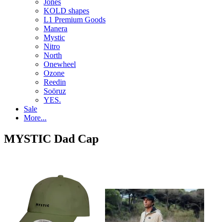
Jones
KOLD shapes
L1 Premium Goods
Manera
Mystic
Nitro
North
Onewheel
Ozone
Reedin
Soöruz
YES.
Sale
More...
MYSTIC Dad Cap