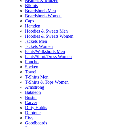
Beanies & Mützen
Bikinis
Boardshorts Men
Boardshorts Women
Caps
Hemden
Hoodies & Sweats Men
Hoodies & Sweats Women
Jackets Men
Jackets Women
Pants/Walkshorts Men
Pants/Short/Dress Women
Poncho
Socken
Towel
T-Shirts Men
T-Shirts & Tops Women
Armstrong
Bataleon
Bustin
Carver
Dirty Habits
Duotone
Eivy
Goodboards