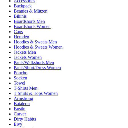
Accessories
Backpack
Beanies & Mützen
Bikinis
Boardshorts Men
Boardshorts Women
Caps
Hemden
Hoodies & Sweats Men
Hoodies & Sweats Women
Jackets Men
Jackets Women
Pants/Walkshorts Men
Pants/Short/Dress Women
Poncho
Socken
Towel
T-Shirts Men
T-Shirts & Tops Women
Armstrong
Bataleon
Bustin
Carver
Dirty Habits
Eivy