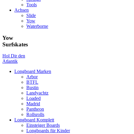
Tools
Achsen
Slide
Yow
Waterborne
Yow
Surfskates
Hol Dir den
Atlantik
Longboard Marken
Arbor
BTFL
Bustin
Landyachtz
Loaded
Madrid
Pantheon
Rollsrolls
Longboard Komplett
Einsteiger Boards
Longboards für Kinder