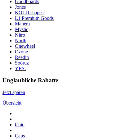
Goodboards
Jones
KOLD shapes
L1 Premium Goods
Manera
Mystic
Nitro
North
Onewheel
Ozone
Reedin
Soöruz
YES.
Unglaubliche Rabatte
Jetzt sparen
Übersicht
Chic
Caps