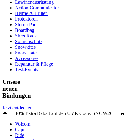
Lawinenausrüstung
Action Communicator
Helme & Brillen
Protektoren
Stomp Pads
Boardbag
ShredRack
Sonnenschutz
Snowkites
Snowskates
Accessoires
Reparatur & Pflege
Test-Events
Unsere
neuen
Bindungen
Jetzt entdecken
🔥 10% Extra Rabatt auf den UVP. Code:
SNOW26
🔥
Volcom
Capita
Ride