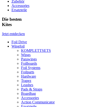
Zubehör
Accessories
Ersatzteile
Die besten
Kites
Jetzt entdecken
Foil Drive
Wingfoil
KOMPLETTSETS
Wings
Parawings
Foilboards
Foil Systems
Foilparts
Hardware
Trapez
Leashes
Pads & Straps
Boardbag
Accessories
Action Communicator
Ersatzteile