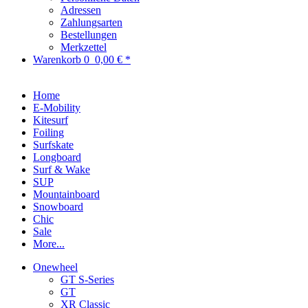
Adressen
Zahlungsarten
Bestellungen
Merkzettel
Warenkorb
0
0,00 € *
Home
E-Mobility
Kitesurf
Foiling
Surfskate
Longboard
Surf & Wake
SUP
Mountainboard
Snowboard
Chic
Sale
More...
Onewheel
GT S-Series
GT
XR Classic