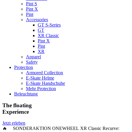
Pint S
Pint X
Pint
Accessories
GT S-Series
GT
XR Classic
Pint X
Pint
XR
Apparel
Safety
Protection
Armored Collection
E-Skate Helme
E-Skate Handschuhe
Mehr Protection
Beleuchtung
The floating
Experience
Jetzt erleben
🔥 SONDERAKTION ONEWHEEL XR Classic Recurve: