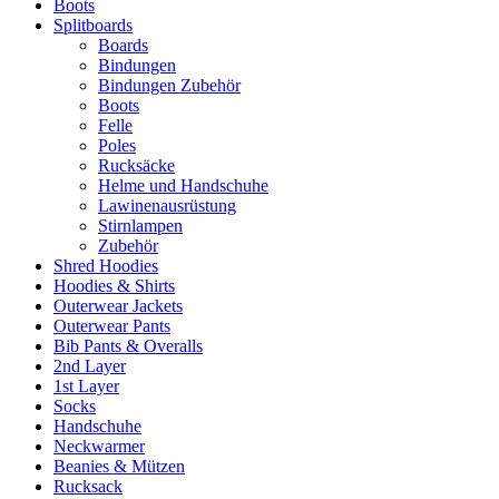
Boots
Splitboards
Boards
Bindungen
Bindungen Zubehör
Boots
Felle
Poles
Rucksäcke
Helme und Handschuhe
Lawinenausrüstung
Stirnlampen
Zubehör
Shred Hoodies
Hoodies & Shirts
Outerwear Jackets
Outerwear Pants
Bib Pants & Overalls
2nd Layer
1st Layer
Socks
Handschuhe
Neckwarmer
Beanies & Mützen
Rucksack