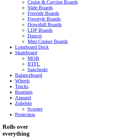
Cruise & Carving Boards
Slide Boards
Freeride Boards
Freestyle Boards
Downhill Boards
LDP Boards
Dancer
Mini Cruiser Boards
Longboard Deck
Skateboard
MOB
BTFL
Sancheski
Balanceboard
Wheels
Trucks
Bearings
Apparel
Zubehör
Scooter
Protection
Rolls over
everything