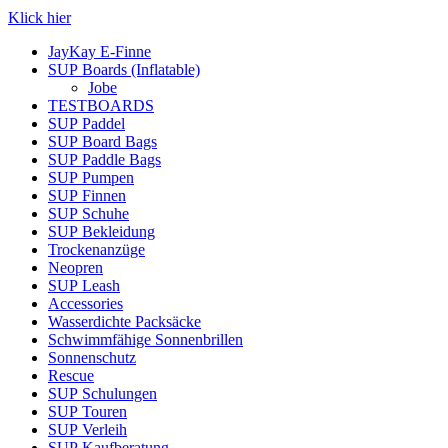
Klick hier
JayKay E-Finne
SUP Boards (Inflatable)
Jobe
TESTBOARDS
SUP Paddel
SUP Board Bags
SUP Paddle Bags
SUP Pumpen
SUP Finnen
SUP Schuhe
SUP Bekleidung
Trockenanzüge
Neopren
SUP Leash
Accessories
Wasserdichte Packsäcke
Schwimmfähige Sonnenbrillen
Sonnenschutz
Rescue
SUP Schulungen
SUP Touren
SUP Verleih
SUP Kaufberatung