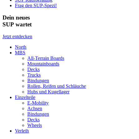
Frag den SUP-Spezi!
Dein neues
SUP wartet
Jetzt entdecken
North
MBS
All-Terrain Boards
Mountainboards
Decks
Trucks
Bindungen
Rollen, Reifen und Schläuche
Hubs und Kugellager
Einzelteile
E-Mobility
Achsen
Bindungen
Decks
Wheels
Verleih