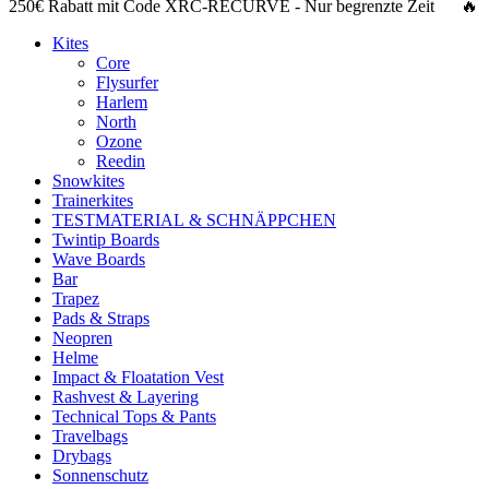
250€ Rabatt
mit Code
XRC-RECURVE
- Nur begrenzte Zeit 🔥
Kites
Core
Flysurfer
Harlem
North
Ozone
Reedin
Snowkites
Trainerkites
TESTMATERIAL & SCHNÄPPCHEN
Twintip Boards
Wave Boards
Bar
Trapez
Pads & Straps
Neopren
Helme
Impact & Floatation Vest
Rashvest & Layering
Technical Tops & Pants
Travelbags
Drybags
Sonnenschutz