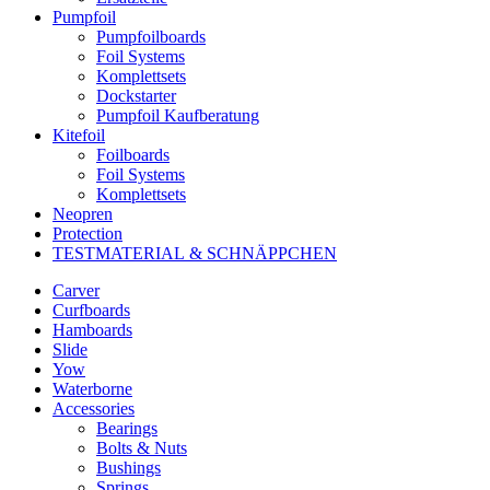
Pumpfoil
Pumpfoilboards
Foil Systems
Komplettsets
Dockstarter
Pumpfoil Kaufberatung
Kitefoil
Foilboards
Foil Systems
Komplettsets
Neopren
Protection
TESTMATERIAL & SCHNÄPPCHEN
Carver
Curfboards
Hamboards
Slide
Yow
Waterborne
Accessories
Bearings
Bolts & Nuts
Bushings
Springs