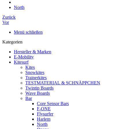
North
Zurück
Vor
Menü schließen
Kategorien
Hersteller & Marken
E-Mobility
Kitesurf
Kites
Snowkites
Trainerkites
TESTMATERIAL & SCHNÄPPCHEN
Twintip Boards
Wave Boards
Bar
Core Sensor Bars
F-ONE
Flysurfer
Harlem
North