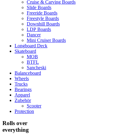
Cruise & Carving Boards
Slide Boards
Freeride Boards
Freestyle Boards
Downhill Boards
LDP Boards
Dancer
Mini Cruiser Boards
Longboard Deck
Skateboard
MOB
BTFL
Sancheski
Balanceboard
Wheels
Trucks
Bearings
Apparel
Zubehör
Scooter
Protection
Rolls over
everything