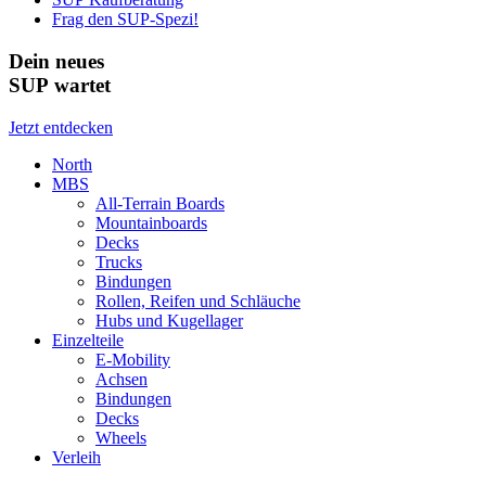
Frag den SUP-Spezi!
Dein neues
SUP wartet
Jetzt entdecken
North
MBS
All-Terrain Boards
Mountainboards
Decks
Trucks
Bindungen
Rollen, Reifen und Schläuche
Hubs und Kugellager
Einzelteile
E-Mobility
Achsen
Bindungen
Decks
Wheels
Verleih