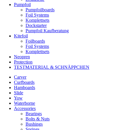
Pumpfoil
Pumpfoilboards
Foil Systems
Komplettsets
Dockstarter
Pumpfoil Kaufberatung
Kitefoil
Foilboards
Foil Systems
Komplettsets
Neopren
Protection
TESTMATERIAL & SCHNÄPPCHEN
Carver
Curfboards
Hamboards
Slide
Yow
Waterborne
Accessories
Bearings
Bolts & Nuts
Bushings
Springs