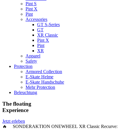
Pint S
Pint X
Pint
Accessories
GT S-Series
GT
XR Classic
Pint X
Pint
XR
Apparel
Safety
Protection
Armored Collection
E-Skate Helme
E-Skate Handschuhe
Mehr Protection
Beleuchtung
The floating
Experience
Jetzt erleben
🔥 SONDERAKTION ONEWHEEL XR Classic Recurve: