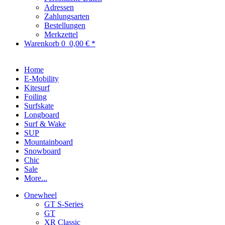
Adressen
Zahlungsarten
Bestellungen
Merkzettel
Warenkorb
0
0,00 € *
Home
E-Mobility
Kitesurf
Foiling
Surfskate
Longboard
Surf & Wake
SUP
Mountainboard
Snowboard
Chic
Sale
More...
Onewheel
GT S-Series
GT
XR Classic