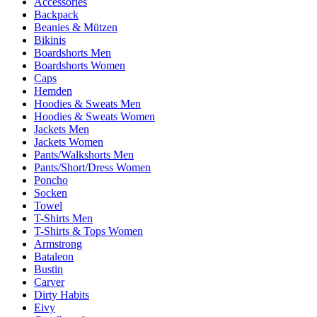
Accessories
Backpack
Beanies & Mützen
Bikinis
Boardshorts Men
Boardshorts Women
Caps
Hemden
Hoodies & Sweats Men
Hoodies & Sweats Women
Jackets Men
Jackets Women
Pants/Walkshorts Men
Pants/Short/Dress Women
Poncho
Socken
Towel
T-Shirts Men
T-Shirts & Tops Women
Armstrong
Bataleon
Bustin
Carver
Dirty Habits
Eivy