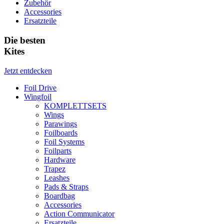
Zubehör
Accessories
Ersatzteile
Die besten
Kites
Jetzt entdecken
Foil Drive
Wingfoil
KOMPLETTSETS
Wings
Parawings
Foilboards
Foil Systems
Foilparts
Hardware
Trapez
Leashes
Pads & Straps
Boardbag
Accessories
Action Communicator
Ersatzteile