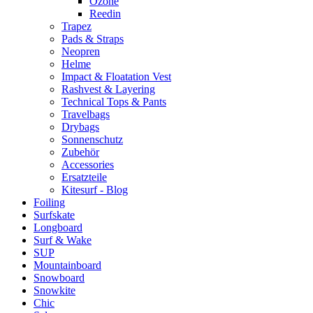
Ozone
Reedin
Trapez
Pads & Straps
Neopren
Helme
Impact & Floatation Vest
Rashvest & Layering
Technical Tops & Pants
Travelbags
Drybags
Sonnenschutz
Zubehör
Accessories
Ersatzteile
Kitesurf - Blog
Foiling
Surfskate
Longboard
Surf & Wake
SUP
Mountainboard
Snowboard
Snowkite
Chic