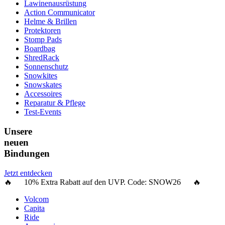
Lawinenausrüstung
Action Communicator
Helme & Brillen
Protektoren
Stomp Pads
Boardbag
ShredRack
Sonnenschutz
Snowkites
Snowskates
Accessoires
Reparatur & Pflege
Test-Events
Unsere
neuen
Bindungen
Jetzt entdecken
🔥 10% Extra Rabatt auf den UVP. Code:
SNOW26
🔥
Volcom
Capita
Ride