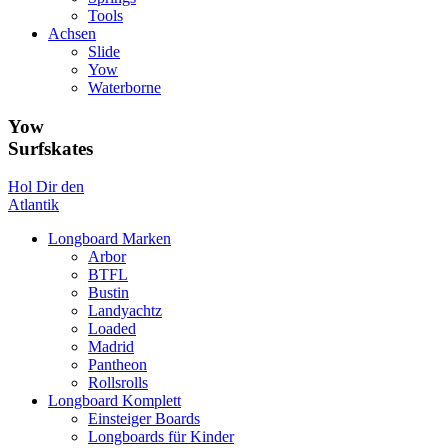
Tools
Achsen
Slide
Yow
Waterborne
Yow
Surfskates
Hol Dir den
Atlantik
Longboard Marken
Arbor
BTFL
Bustin
Landyachtz
Loaded
Madrid
Pantheon
Rollsrolls
Longboard Komplett
Einsteiger Boards
Longboards für Kinder