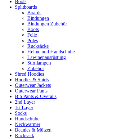
Boots
Splitboards
Boards
Bindungen
Bindungen Zubehör
Boots
Felle
Poles
Rucksäcke
Helme und Handschuhe
Lawinenausrüstung
Stirnlampen
Zubehör
Shred Hoodies
Hoodies & Shirts
Outerwear Jackets
Outerwear Pants
Bib Pants & Overalls
2nd Layer
1st Layer
Socks
Handschuhe
Neckwarmer
Beanies & Mützen
Rucksack