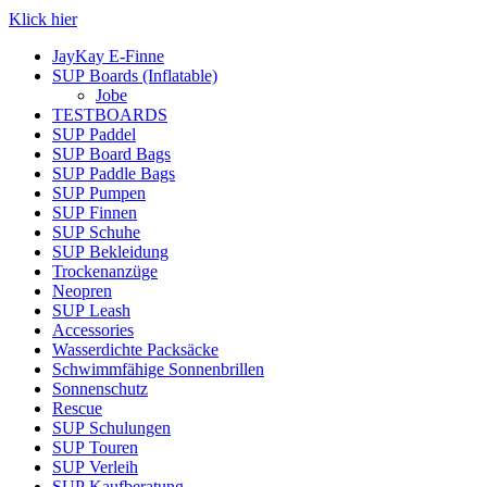
Klick hier
JayKay E-Finne
SUP Boards (Inflatable)
Jobe
TESTBOARDS
SUP Paddel
SUP Board Bags
SUP Paddle Bags
SUP Pumpen
SUP Finnen
SUP Schuhe
SUP Bekleidung
Trockenanzüge
Neopren
SUP Leash
Accessories
Wasserdichte Packsäcke
Schwimmfähige Sonnenbrillen
Sonnenschutz
Rescue
SUP Schulungen
SUP Touren
SUP Verleih
SUP Kaufberatung