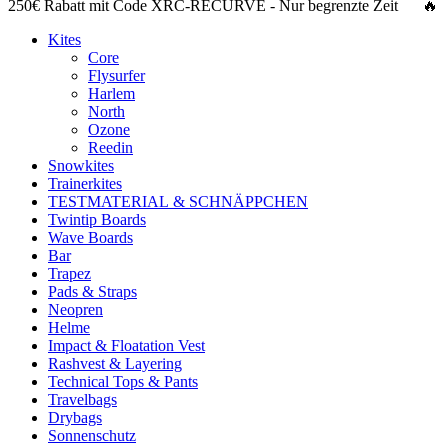
250€ Rabatt
mit Code
XRC-RECURVE
- Nur begrenzte Zeit 🔥
Kites
Core
Flysurfer
Harlem
North
Ozone
Reedin
Snowkites
Trainerkites
TESTMATERIAL & SCHNÄPPCHEN
Twintip Boards
Wave Boards
Bar
Trapez
Pads & Straps
Neopren
Helme
Impact & Floatation Vest
Rashvest & Layering
Technical Tops & Pants
Travelbags
Drybags
Sonnenschutz