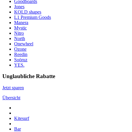
Goodboards
Jones
KOLD shapes
L1 Premium Goods
Manera
Mystic
Nitro
North
Onewheel
Ozone
Reedin
Soöruz
YES.
Unglaubliche Rabatte
Jetzt sparen
Übersicht
Kitesurf
Bar