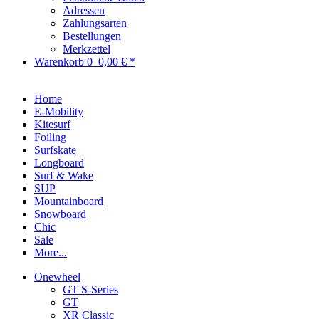
Adressen
Zahlungsarten
Bestellungen
Merkzettel
Warenkorb
0
0,00 € *
Home
E-Mobility
Kitesurf
Foiling
Surfskate
Longboard
Surf & Wake
SUP
Mountainboard
Snowboard
Chic
Sale
More...
Onewheel
GT S-Series
GT
XR Classic