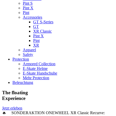
Pint S
Pint X
Pint
Accessories
GT S-Series
GT
XR Classic
Pint X
Pint
XR
Apparel
Safety
Protection
Armored Collection
E-Skate Helme
E-Skate Handschuhe
Mehr Protection
Beleuchtung
The floating
Experience
Jetzt erleben
🔥 SONDERAKTION ONEWHEEL XR Classic Recurve: