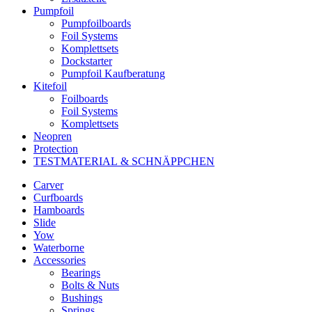
Pumpfoil
Pumpfoilboards
Foil Systems
Komplettsets
Dockstarter
Pumpfoil Kaufberatung
Kitefoil
Foilboards
Foil Systems
Komplettsets
Neopren
Protection
TESTMATERIAL & SCHNÄPPCHEN
Carver
Curfboards
Hamboards
Slide
Yow
Waterborne
Accessories
Bearings
Bolts & Nuts
Bushings
Springs