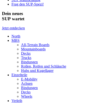
Frag den SUP-Spezi!
Dein neues
SUP wartet
Jetzt entdecken
North
MBS
All-Terrain Boards
Mountainboards
Decks
Trucks
Bindungen
Rollen, Reifen und Schläuche
Hubs und Kugellager
Einzelteile
E-Mobility
Achsen
Bindungen
Decks
Wheels
Verleih