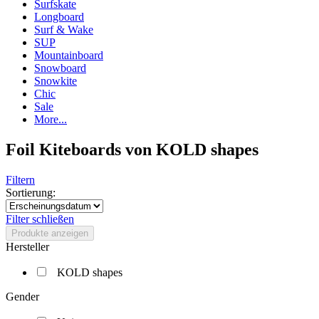
Surfskate
Longboard
Surf & Wake
SUP
Mountainboard
Snowboard
Snowkite
Chic
Sale
More...
Foil Kiteboards von KOLD shapes
Filtern
Sortierung:
Filter schließen
Produkte anzeigen
Hersteller
KOLD shapes
Gender