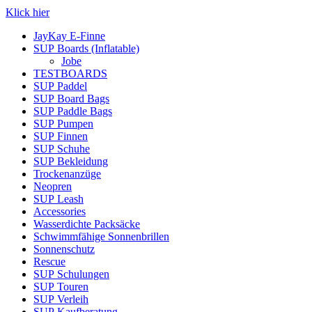
Klick hier
JayKay E-Finne
SUP Boards (Inflatable)
Jobe
TESTBOARDS
SUP Paddel
SUP Board Bags
SUP Paddle Bags
SUP Pumpen
SUP Finnen
SUP Schuhe
SUP Bekleidung
Trockenanzüge
Neopren
SUP Leash
Accessories
Wasserdichte Packsäcke
Schwimmfähige Sonnenbrillen
Sonnenschutz
Rescue
SUP Schulungen
SUP Touren
SUP Verleih
SUP Kaufberatung