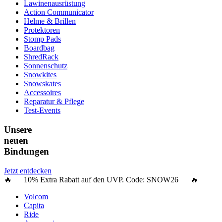
Lawinenausrüstung
Action Communicator
Helme & Brillen
Protektoren
Stomp Pads
Boardbag
ShredRack
Sonnenschutz
Snowkites
Snowskates
Accessoires
Reparatur & Pflege
Test-Events
Unsere
neuen
Bindungen
Jetzt entdecken
🔥 10% Extra Rabatt auf den UVP. Code:
SNOW26
🔥
Volcom
Capita
Ride