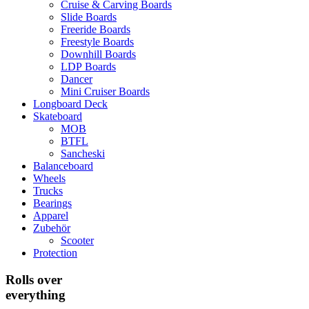
Cruise & Carving Boards
Slide Boards
Freeride Boards
Freestyle Boards
Downhill Boards
LDP Boards
Dancer
Mini Cruiser Boards
Longboard Deck
Skateboard
MOB
BTFL
Sancheski
Balanceboard
Wheels
Trucks
Bearings
Apparel
Zubehör
Scooter
Protection
Rolls over
everything