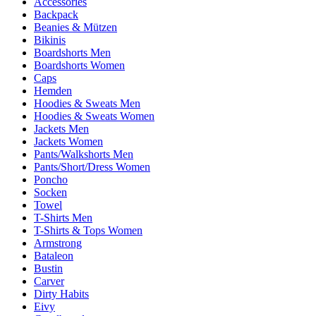
Accessories
Backpack
Beanies & Mützen
Bikinis
Boardshorts Men
Boardshorts Women
Caps
Hemden
Hoodies & Sweats Men
Hoodies & Sweats Women
Jackets Men
Jackets Women
Pants/Walkshorts Men
Pants/Short/Dress Women
Poncho
Socken
Towel
T-Shirts Men
T-Shirts & Tops Women
Armstrong
Bataleon
Bustin
Carver
Dirty Habits
Eivy