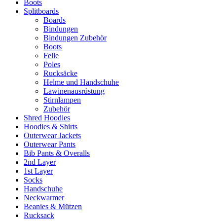
Boots
Splitboards
Boards
Bindungen
Bindungen Zubehör
Boots
Felle
Poles
Rucksäcke
Helme und Handschuhe
Lawinenausrüstung
Stirnlampen
Zubehör
Shred Hoodies
Hoodies & Shirts
Outerwear Jackets
Outerwear Pants
Bib Pants & Overalls
2nd Layer
1st Layer
Socks
Handschuhe
Neckwarmer
Beanies & Mützen
Rucksack