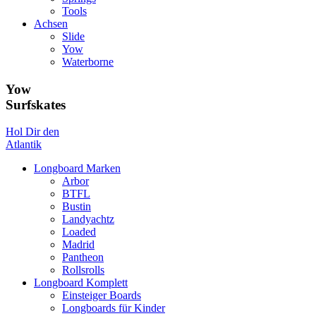
Tools
Achsen
Slide
Yow
Waterborne
Yow
Surfskates
Hol Dir den
Atlantik
Longboard Marken
Arbor
BTFL
Bustin
Landyachtz
Loaded
Madrid
Pantheon
Rollsrolls
Longboard Komplett
Einsteiger Boards
Longboards für Kinder