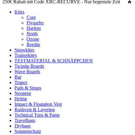
250€ Rabatt
mit Code
XRC-RECURVE
- Nur begrenzte Zeit 🔥
Kites
Core
Flysurfer
Harlem
North
Ozone
Reedin
Snowkites
Trainerkites
TESTMATERIAL & SCHNÄPPCHEN
Twintip Boards
Wave Boards
Bar
Trapez
Pads & Straps
Neopren
Helme
Impact & Floatation Vest
Rashvest & Layering
Technical Tops & Pants
Travelbags
Drybags
Sonnenschutz