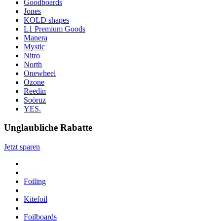
Goodboards
Jones
KOLD shapes
L1 Premium Goods
Manera
Mystic
Nitro
North
Onewheel
Ozone
Reedin
Soöruz
YES.
Unglaubliche Rabatte
Jetzt sparen
Foiling
Kitefoil
Foilboards