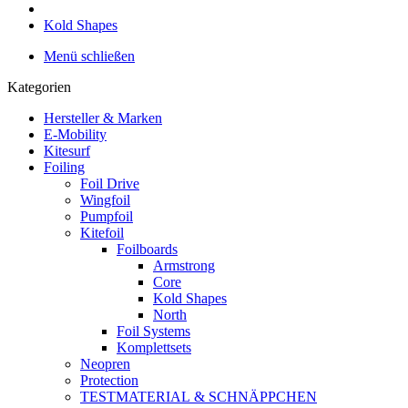
Kold Shapes
Menü schließen
Kategorien
Hersteller & Marken
E-Mobility
Kitesurf
Foiling
Foil Drive
Wingfoil
Pumpfoil
Kitefoil
Foilboards
Armstrong
Core
Kold Shapes
North
Foil Systems
Komplettsets
Neopren
Protection
TESTMATERIAL & SCHNÄPPCHEN