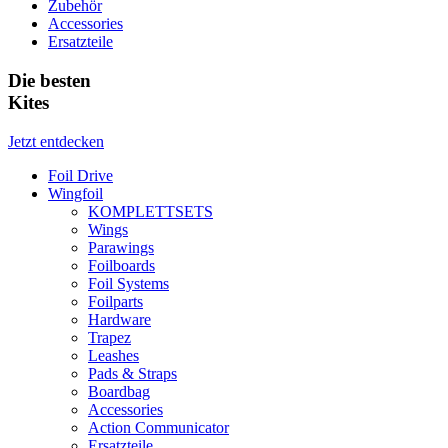
Zubehör
Accessories
Ersatzteile
Die besten
Kites
Jetzt entdecken
Foil Drive
Wingfoil
KOMPLETTSETS
Wings
Parawings
Foilboards
Foil Systems
Foilparts
Hardware
Trapez
Leashes
Pads & Straps
Boardbag
Accessories
Action Communicator
Ersatzteile