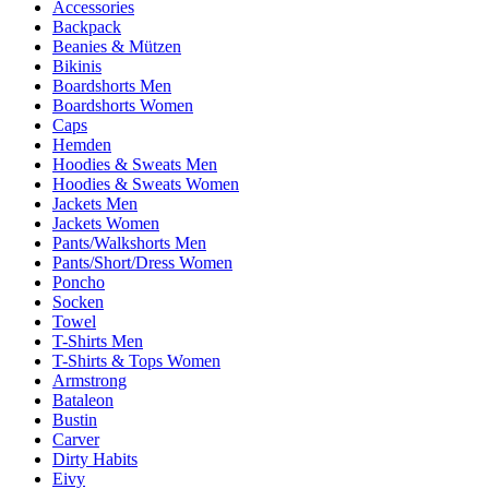
Accessories
Backpack
Beanies & Mützen
Bikinis
Boardshorts Men
Boardshorts Women
Caps
Hemden
Hoodies & Sweats Men
Hoodies & Sweats Women
Jackets Men
Jackets Women
Pants/Walkshorts Men
Pants/Short/Dress Women
Poncho
Socken
Towel
T-Shirts Men
T-Shirts & Tops Women
Armstrong
Bataleon
Bustin
Carver
Dirty Habits
Eivy