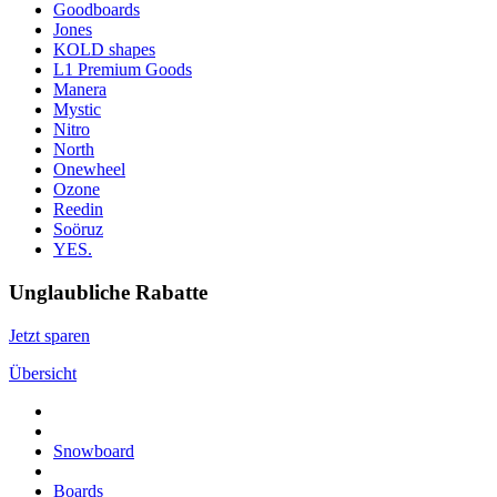
Goodboards
Jones
KOLD shapes
L1 Premium Goods
Manera
Mystic
Nitro
North
Onewheel
Ozone
Reedin
Soöruz
YES.
Unglaubliche Rabatte
Jetzt sparen
Übersicht
Snowboard
Boards