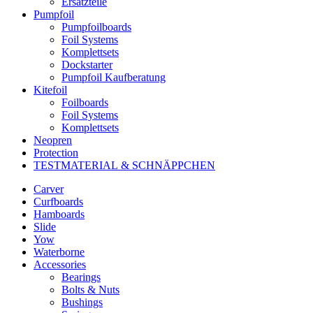
Ersatzteile
Pumpfoil
Pumpfoilboards
Foil Systems
Komplettsets
Dockstarter
Pumpfoil Kaufberatung
Kitefoil
Foilboards
Foil Systems
Komplettsets
Neopren
Protection
TESTMATERIAL & SCHNÄPPCHEN
Carver
Curfboards
Hamboards
Slide
Yow
Waterborne
Accessories
Bearings
Bolts & Nuts
Bushings