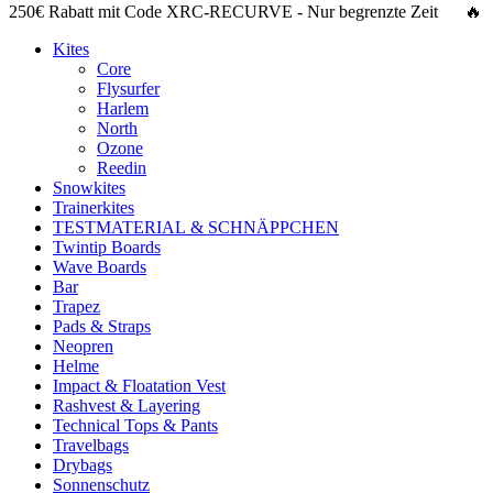
250€ Rabatt
mit Code
XRC-RECURVE
- Nur begrenzte Zeit 🔥
Kites
Core
Flysurfer
Harlem
North
Ozone
Reedin
Snowkites
Trainerkites
TESTMATERIAL & SCHNÄPPCHEN
Twintip Boards
Wave Boards
Bar
Trapez
Pads & Straps
Neopren
Helme
Impact & Floatation Vest
Rashvest & Layering
Technical Tops & Pants
Travelbags
Drybags
Sonnenschutz