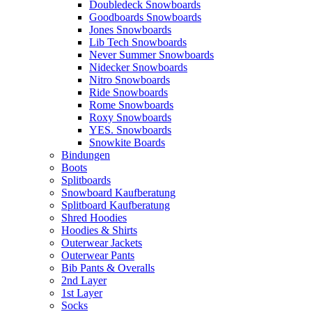
Doubledeck Snowboards
Goodboards Snowboards
Jones Snowboards
Lib Tech Snowboards
Never Summer Snowboards
Nidecker Snowboards
Nitro Snowboards
Ride Snowboards
Rome Snowboards
Roxy Snowboards
YES. Snowboards
Snowkite Boards
Bindungen
Boots
Splitboards
Snowboard Kaufberatung
Splitboard Kaufberatung
Shred Hoodies
Hoodies & Shirts
Outerwear Jackets
Outerwear Pants
Bib Pants & Overalls
2nd Layer
1st Layer
Socks