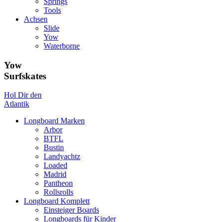
Springs
Tools
Achsen
Slide
Yow
Waterborne
Yow
Surfskates
Hol Dir den
Atlantik
Longboard Marken
Arbor
BTFL
Bustin
Landyachtz
Loaded
Madrid
Pantheon
Rollsrolls
Longboard Komplett
Einsteiger Boards
Longboards für Kinder