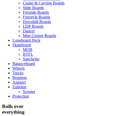
Cruise & Carving Boards
Slide Boards
Freeride Boards
Freestyle Boards
Downhill Boards
LDP Boards
Dancer
Mini Cruiser Boards
Longboard Deck
Skateboard
MOB
BTFL
Sancheski
Balanceboard
Wheels
Trucks
Bearings
Apparel
Zubehör
Scooter
Protection
Rolls over
everything