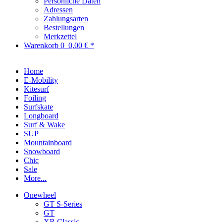
Persönliche Daten
Adressen
Zahlungsarten
Bestellungen
Merkzettel
Warenkorb
0
0,00 € *
Home
E-Mobility
Kitesurf
Foiling
Surfskate
Longboard
Surf & Wake
SUP
Mountainboard
Snowboard
Chic
Sale
More...
Onewheel
GT S-Series
GT
XR Classic