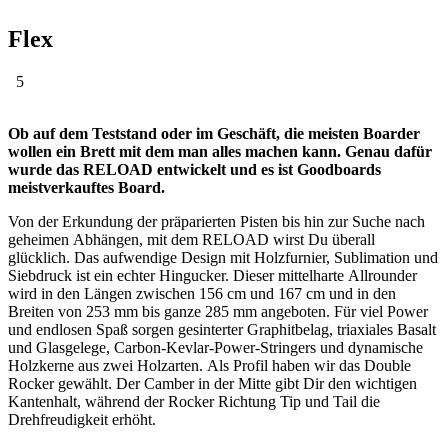
Flex
5
Ob auf dem Teststand oder im Geschäft, die meisten Boarder
wollen ein Brett mit dem man alles machen kann. Genau dafür
wurde das RELOAD entwickelt und es ist Goodboards
meistverkauftes Board.
Von der Erkundung der präparierten Pisten bis hin zur Suche nach
geheimen Abhängen, mit dem RELOAD wirst Du überall
glücklich. Das aufwendige Design mit Holzfurnier, Sublimation und
Siebdruck ist ein echter Hingucker. Dieser mittelharte Allrounder
wird in den Längen zwischen 156 cm und 167 cm und in den
Breiten von 253 mm bis ganze 285 mm angeboten. Für viel Power
und endlosen Spaß sorgen gesinterter Graphitbelag, triaxiales Basalt
und Glasgelege, Carbon-Kevlar-Power-Stringers und dynamische
Holzkerne aus zwei Holzarten. Als Profil haben wir das Double
Rocker gewählt. Der Camber in der Mitte gibt Dir den wichtigen
Kantenhalt, während der Rocker Richtung Tip und Tail die
Drehfreudigkeit erhöht.