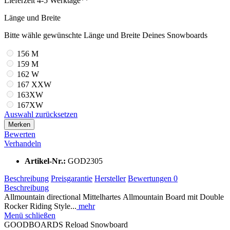
Lieferzeit 4-5 Werktage**
Länge und Breite
Bitte wähle gewünschte Länge und Breite Deines Snowboards
156 M
159 M
162 W
167 XXW
163XW
167XW
Auswahl zurücksetzen
Merken
Bewerten
Verhandeln
Artikel-Nr.:
GOD2305
Beschreibung
Preisgarantie
Hersteller
Bewertungen
0
Beschreibung
Allmountain directional Mittelhartes Allmountain Board mit Double
Rocker Riding Style...
mehr
Menü schließen
GOODBOARDS Reload Snowboard