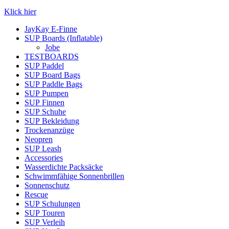
Klick hier
JayKay E-Finne
SUP Boards (Inflatable)
Jobe
TESTBOARDS
SUP Paddel
SUP Board Bags
SUP Paddle Bags
SUP Pumpen
SUP Finnen
SUP Schuhe
SUP Bekleidung
Trockenanzüge
Neopren
SUP Leash
Accessories
Wasserdichte Packsäcke
Schwimmfähige Sonnenbrillen
Sonnenschutz
Rescue
SUP Schulungen
SUP Touren
SUP Verleih