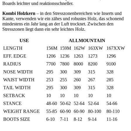
Boards leichter und reaktionsschneller.
Kombi Holzkern
– in den Stresszonenbereichen wie Inserts und
Kante, verwenden wir ein zähes und robustes Holz, das schonend
mindestens ein Jahr lang an der Luft trocknet. Zwischen den
Stresszonen liegt dann ein sehr leichtes Holz.
USE
ALLMOUNTAIN
LENGTH
156M
159M
162W
163XW
167XXW
EFF. EDGE
1206
1236
1263
1273
1296
RADIUS
7700
7800
8000
8200
9100
NOSE WIDTH
295
300
309
315
328
WAIST WIDTH
253
255
260
267
285
TAIL WIDTH
295
300
309
315
328
SETBACK
10
10
10
10
10
STANCE
48-60
50-62
52-64
52-64
54-66
WEIGHT RANGE
55-85
60-90
60-90
80-100
80-110
BOOTS SIZE
6-10
7-11
8-12
9-14
11-16