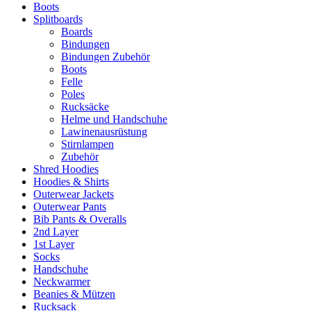
Boots
Splitboards
Boards
Bindungen
Bindungen Zubehör
Boots
Felle
Poles
Rucksäcke
Helme und Handschuhe
Lawinenausrüstung
Stirnlampen
Zubehör
Shred Hoodies
Hoodies & Shirts
Outerwear Jackets
Outerwear Pants
Bib Pants & Overalls
2nd Layer
1st Layer
Socks
Handschuhe
Neckwarmer
Beanies & Mützen
Rucksack