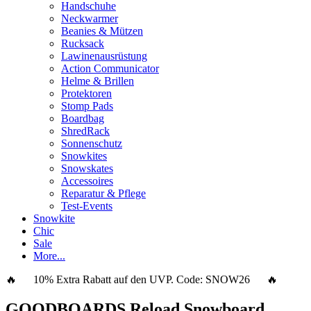
Handschuhe
Neckwarmer
Beanies & Mützen
Rucksack
Lawinenausrüstung
Action Communicator
Helme & Brillen
Protektoren
Stomp Pads
Boardbag
ShredRack
Sonnenschutz
Snowkites
Snowskates
Accessoires
Reparatur & Pflege
Test-Events
Snowkite
Chic
Sale
More...
🔥 10% Extra Rabatt auf den UVP. Code:
SNOW26
🔥
GOODBOARDS Reload Snowboard