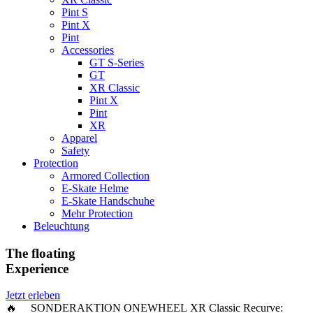
Pint S
Pint X
Pint
Accessories
GT S-Series
GT
XR Classic
Pint X
Pint
XR
Apparel
Safety
Protection
Armored Collection
E-Skate Helme
E-Skate Handschuhe
Mehr Protection
Beleuchtung
The floating
Experience
Jetzt erleben
🔥 SONDERAKTION ONEWHEEL XR Classic Recurve: