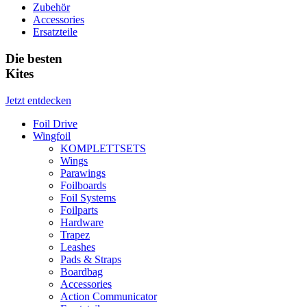
Zubehör
Accessories
Ersatzteile
Die besten
Kites
Jetzt entdecken
Foil Drive
Wingfoil
KOMPLETTSETS
Wings
Parawings
Foilboards
Foil Systems
Foilparts
Hardware
Trapez
Leashes
Pads & Straps
Boardbag
Accessories
Action Communicator