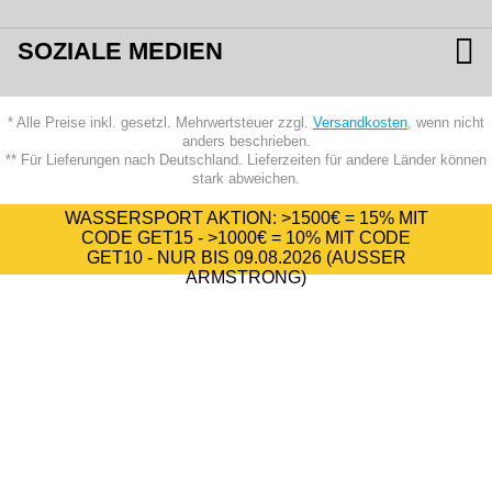
SOZIALE MEDIEN
* Alle Preise inkl. gesetzl. Mehrwertsteuer zzgl.
Versandkosten
, wenn nicht
anders beschrieben.
** Für Lieferungen nach Deutschland. Lieferzeiten für andere Länder können
stark abweichen.
WASSERSPORT AKTION:
>1500€ = 15%
MIT
CODE
GET15
-
>1000€ = 10%
MIT CODE
GET10
- NUR BIS 09.08.2026 (AUSSER A
RMSTRONG)