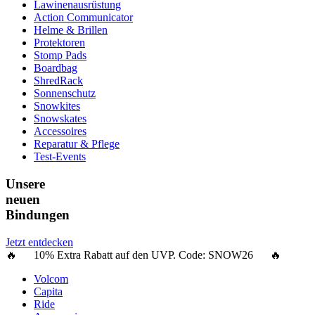
Lawinenausrüstung
Action Communicator
Helme & Brillen
Protektoren
Stomp Pads
Boardbag
ShredRack
Sonnenschutz
Snowkites
Snowskates
Accessoires
Reparatur & Pflege
Test-Events
Unsere
neuen
Bindungen
Jetzt entdecken
🔥 10% Extra Rabatt auf den UVP. Code:
SNOW26
🔥
Volcom
Capita
Ride