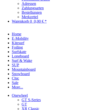
Adressen
Zahlungsarten
Bestellungen
Merkzettel
Warenkorb
0
0,00 € *
Home
E-Mobility
Kitesurf
Foiling
Surfskate
Longboard
Surf & Wake
SUP
Mountainboard
Snowboard
Chic
Sale
More...
Onewheel
GT S-Series
GT
XR Classic