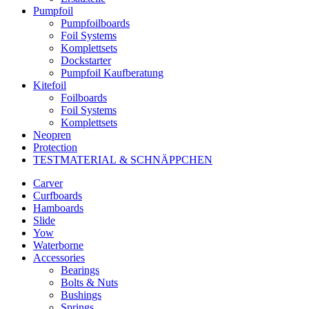
Pumpfoil
Pumpfoilboards
Foil Systems
Komplettsets
Dockstarter
Pumpfoil Kaufberatung
Kitefoil
Foilboards
Foil Systems
Komplettsets
Neopren
Protection
TESTMATERIAL & SCHNÄPPCHEN
Carver
Curfboards
Hamboards
Slide
Yow
Waterborne
Accessories
Bearings
Bolts & Nuts
Bushings
Springs