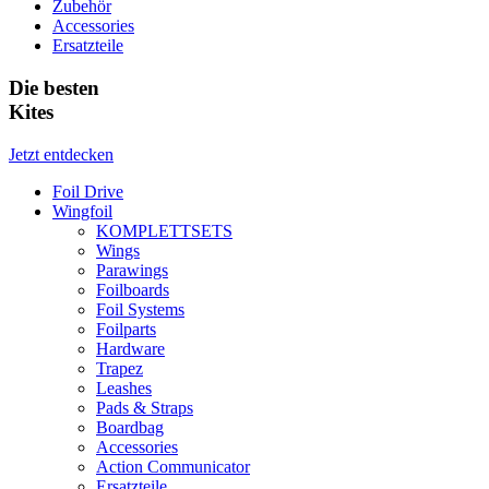
Zubehör
Accessories
Ersatzteile
Die besten
Kites
Jetzt entdecken
Foil Drive
Wingfoil
KOMPLETTSETS
Wings
Parawings
Foilboards
Foil Systems
Foilparts
Hardware
Trapez
Leashes
Pads & Straps
Boardbag
Accessories
Action Communicator
Ersatzteile