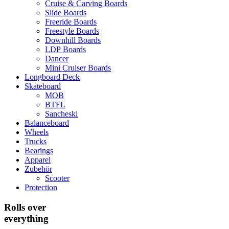
Cruise & Carving Boards
Slide Boards
Freeride Boards
Freestyle Boards
Downhill Boards
LDP Boards
Dancer
Mini Cruiser Boards
Longboard Deck
Skateboard
MOB
BTFL
Sancheski
Balanceboard
Wheels
Trucks
Bearings
Apparel
Zubehör
Scooter
Protection
Rolls over
everything