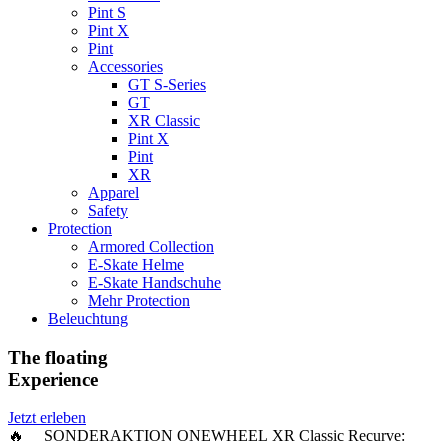
Pint S
Pint X
Pint
Accessories
GT S-Series
GT
XR Classic
Pint X
Pint
XR
Apparel
Safety
Protection
Armored Collection
E-Skate Helme
E-Skate Handschuhe
Mehr Protection
Beleuchtung
The floating
Experience
Jetzt erleben
🔥 SONDERAKTION ONEWHEEL XR Classic Recurve: