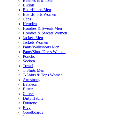
Beanies & Mützen
Bikinis
Boardshorts Men
Boardshorts Women
Caps
Hemden
Hoodies & Sweats Men
Hoodies & Sweats Women
Jackets Men
Jackets Women
Pants/Walkshorts Men
Pants/Short/Dress Women
Poncho
Socken
Towel
T-Shirts Men
T-Shirts & Tops Women
Armstrong
Bataleon
Bustin
Carver
Dirty Habits
Duotone
Eivy
Goodboards