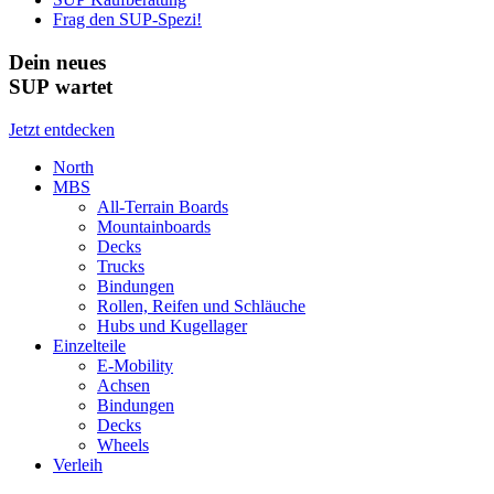
Frag den SUP-Spezi!
Dein neues
SUP wartet
Jetzt entdecken
North
MBS
All-Terrain Boards
Mountainboards
Decks
Trucks
Bindungen
Rollen, Reifen und Schläuche
Hubs und Kugellager
Einzelteile
E-Mobility
Achsen
Bindungen
Decks
Wheels
Verleih