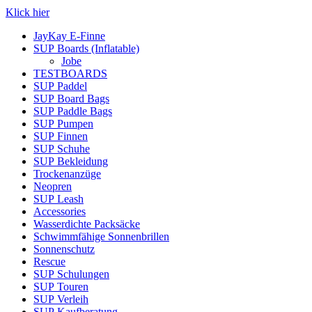
Klick hier
JayKay E-Finne
SUP Boards (Inflatable)
Jobe
TESTBOARDS
SUP Paddel
SUP Board Bags
SUP Paddle Bags
SUP Pumpen
SUP Finnen
SUP Schuhe
SUP Bekleidung
Trockenanzüge
Neopren
SUP Leash
Accessories
Wasserdichte Packsäcke
Schwimmfähige Sonnenbrillen
Sonnenschutz
Rescue
SUP Schulungen
SUP Touren
SUP Verleih
SUP Kaufberatung