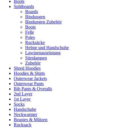
Boots
Splitboards
Boards
Bindungen
Bindungen Zubehör
Boots
Felle
Poles
Rucksäcke
Helme und Handschuhe
Lawinenausrüstung
Stirnlampen
Zubehör
Shred Hoodies
Hoodies & Shirts
Outerwear Jackets
Outerwear Pants
Bib Pants & Overalls
2nd Layer
1st Layer
Socks
Handschuhe
Neckwarmer
Beanies & Mützen
Rucksack