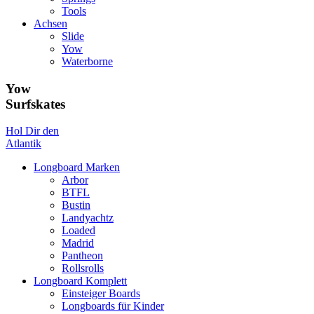
Tools
Achsen
Slide
Yow
Waterborne
Yow
Surfskates
Hol Dir den
Atlantik
Longboard Marken
Arbor
BTFL
Bustin
Landyachtz
Loaded
Madrid
Pantheon
Rollsrolls
Longboard Komplett
Einsteiger Boards
Longboards für Kinder