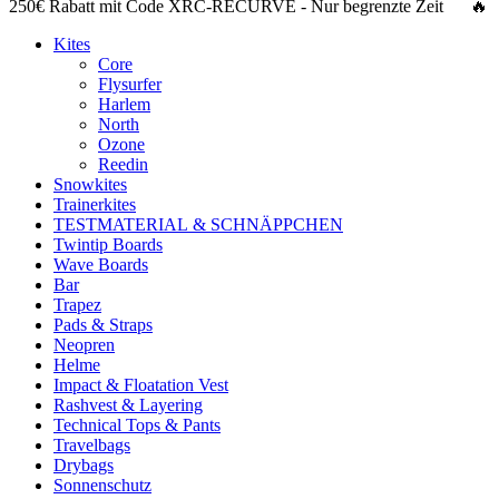
250€ Rabatt
mit Code
XRC-RECURVE
- Nur begrenzte Zeit 🔥
Kites
Core
Flysurfer
Harlem
North
Ozone
Reedin
Snowkites
Trainerkites
TESTMATERIAL & SCHNÄPPCHEN
Twintip Boards
Wave Boards
Bar
Trapez
Pads & Straps
Neopren
Helme
Impact & Floatation Vest
Rashvest & Layering
Technical Tops & Pants
Travelbags
Drybags
Sonnenschutz