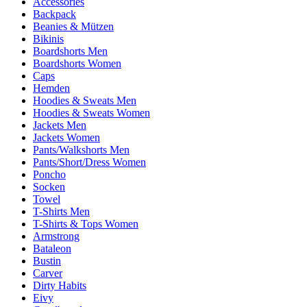
Accessories
Backpack
Beanies & Mützen
Bikinis
Boardshorts Men
Boardshorts Women
Caps
Hemden
Hoodies & Sweats Men
Hoodies & Sweats Women
Jackets Men
Jackets Women
Pants/Walkshorts Men
Pants/Short/Dress Women
Poncho
Socken
Towel
T-Shirts Men
T-Shirts & Tops Women
Armstrong
Bataleon
Bustin
Carver
Dirty Habits
Eivy