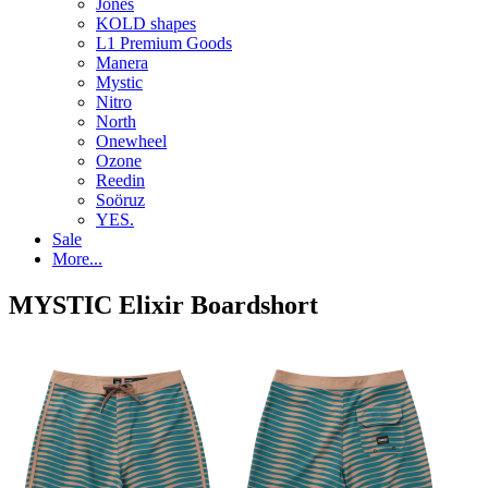
Jones
KOLD shapes
L1 Premium Goods
Manera
Mystic
Nitro
North
Onewheel
Ozone
Reedin
Soöruz
YES.
Sale
More...
MYSTIC Elixir Boardshort