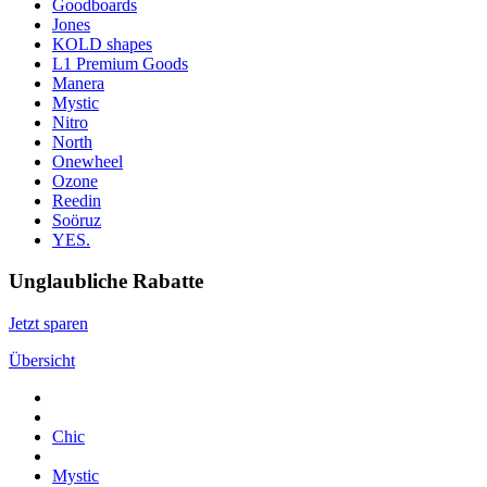
Goodboards
Jones
KOLD shapes
L1 Premium Goods
Manera
Mystic
Nitro
North
Onewheel
Ozone
Reedin
Soöruz
YES.
Unglaubliche Rabatte
Jetzt sparen
Übersicht
Chic
Mystic